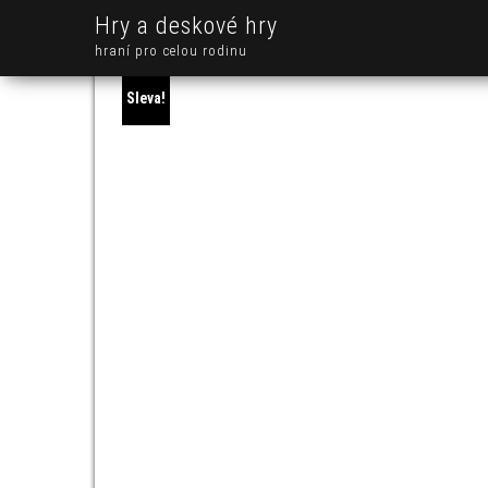
Hry a deskové hry
hraní pro celou rodinu
Sleva!