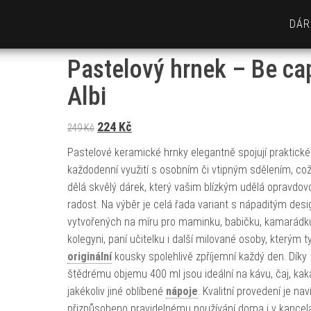
DÁR
Pastelový hrnek – Be ca
Albi
Původní cena byla: 249 Kč.
Aktuální cena je: 224 Kč.
224
Kč
249
Kč
Pastelové keramické hrnky elegantně spojují praktické
každodenní využití s osobním či vtipným sdělením, což
dělá skvělý dárek, který vašim blízkým udělá opravdov
radost. Na výběr je celá řada variant s nápaditým des
vytvořených na míru pro maminku, babičku, kamarádk
kolegyni, paní učitelku i další milované osoby, kterým t
originální
kousky spolehlivě zpříjemní každý den. Díky
štědrému objemu 400 ml jsou ideální na kávu, čaj, kak
jakékoliv jiné oblíbené
nápoje
. Kvalitní provedení je nav
přizpůsobeno pravidelnému používání doma i v kancelá