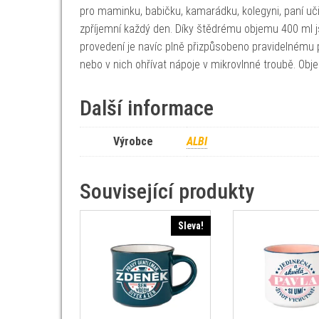
pro maminku, babičku, kamarádku, kolegyni, paní uči
zpříjemní každý den. Díky štědrému objemu 400 ml jso
provedení je navíc plně přizpůsobeno pravidelnému 
nebo v nich ohřívat nápoje v mikrovlnné troubě. Obj
Další informace
Výrobce
ALBI
Související produkty
Sleva!