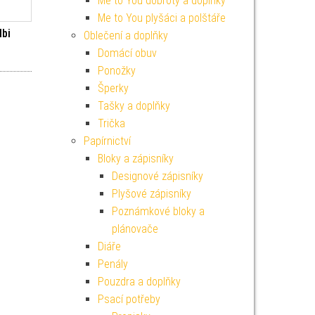
Me to You dobroty a doplňky
Me to You plyšáci a polštáře
lbi
Oblečení a doplňky
í cena byla: 49 Kč.
ktuální cena je: 44 Kč.
Domácí obuv
Ponožky
Šperky
Tašky a doplňky
Trička
Papírnictví
Bloky a zápisníky
Designové zápisníky
Plyšové zápisníky
Poznámkové bloky a
plánovače
Diáře
Penály
Pouzdra a doplňky
Psací potřeby