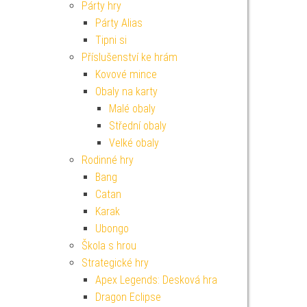
Párty hry
Párty Alias
Tipni si
Příslušenství ke hrám
Kovové mince
Obaly na karty
Malé obaly
Střední obaly
Velké obaly
Rodinné hry
Bang
Catan
Karak
Ubongo
Škola s hrou
Strategické hry
Apex Legends: Desková hra
Dragon Eclipse