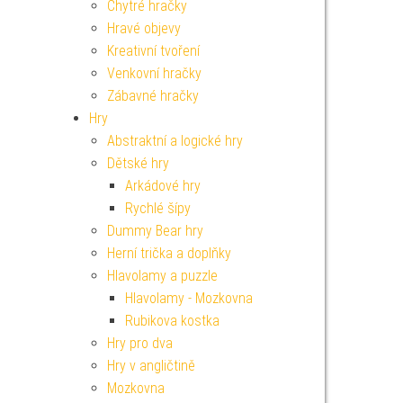
Chytré hračky
Hravé objevy
Kreativní tvoření
Venkovní hračky
Zábavné hračky
Hry
Abstraktní a logické hry
Dětské hry
Arkádové hry
Rychlé šípy
Dummy Bear hry
Herní trička a doplňky
Hlavolamy a puzzle
Hlavolamy - Mozkovna
Rubikova kostka
Hry pro dva
Hry v angličtině
Mozkovna