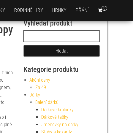
0
KY
RODINNÉ HRY
HRNKY
PŘÁNÍ
Vyhledat produkt
ppy
Vyhledávání
Kategorie produktu
 z nich
ou
Akční ceny
ignem,
Za 49
u,
Dárky
yto
Balení dárků
Dárkové krabičky
ao i
Dárkové tašky
íc plně
Jmenovky na dárky
ři,
Stuhy a kokardy