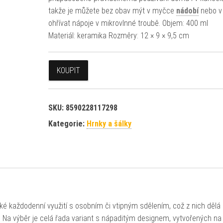
takže je můžete bez obav mýt v myčce
nádobí
nebo v
ohřívat nápoje v mikrovlnné troubě. Objem: 400 ml
Materiál: keramika Rozměry: 12 × 9 × 9,5 cm
KOUPIT
SKU:
8590228117298
Kategorie:
Hrnky a šálky
ké každodenní využití s osobním či vtipným sdělením, což z nich dělá 
. Na výběr je celá řada variant s nápaditým designem, vytvořených na