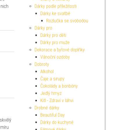
 nich
Dárky podle příležitosti
Dárky ke svatbě
Rozlučka se svobodou
Dárky pro
Dárky pro děti
Dárky pro muže
Dekorace a bytové doplňky
Vánoční ozdoby
Dobroty
Alkohol
Čaje a sirupy
Čokolády a bonbóny
Jedlý hmyz
Kitl - Zdraví v láhvi
Drobné dárky
Beautiful Day
skvělý
Dárky do kuchyně
 míru
Filmové dárky