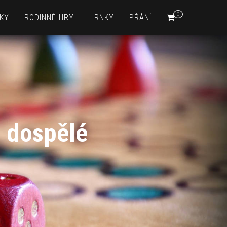
0
KY
RODINNÉ HRY
HRNKY
PŘÁNÍ
 dospělé