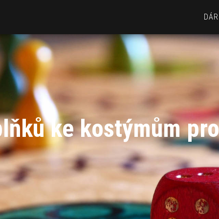
DÁR
plňků ke kostýmům pro