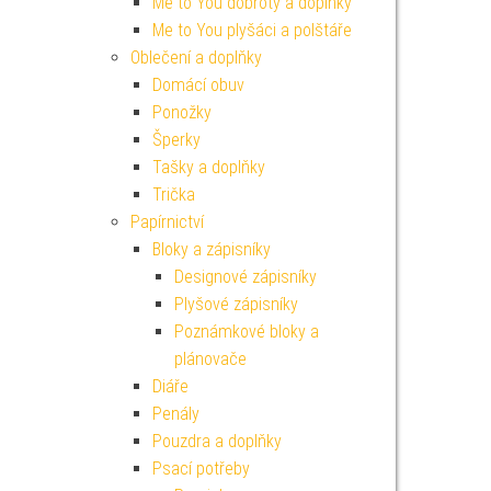
Me to You dobroty a doplňky
Me to You plyšáci a polštáře
Oblečení a doplňky
Domácí obuv
Ponožky
Šperky
Tašky a doplňky
Trička
Papírnictví
Bloky a zápisníky
Designové zápisníky
Plyšové zápisníky
Poznámkové bloky a
plánovače
Diáře
Penály
Pouzdra a doplňky
Psací potřeby