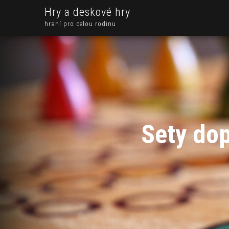
Hry a deskové hry
hraní pro celou rodinu
Sety do