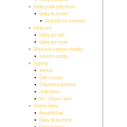
Dárky podle příležitosti
Dárky ke svatbě
Rozlučka se svobodou
Dárky pro
Dárky pro děti
Dárky pro muže
Dekorace a bytové doplňky
Vánoční ozdoby
Dobroty
Alkohol
Čaje a sirupy
Čokolády a bonbóny
Jedlý hmyz
Kitl - Zdraví v láhvi
Drobné dárky
Beautiful Day
Dárky do kuchyně