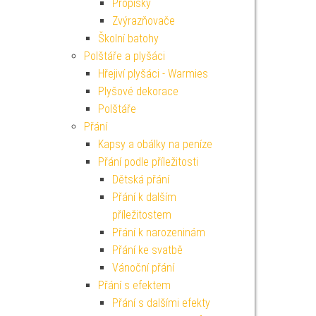
Propisky
Zvýrazňovače
Školní batohy
Polštáře a plyšáci
Hřejiví plyšáci - Warmies
Plyšové dekorace
Polštáře
Přání
Kapsy a obálky na peníze
Přání podle příležitosti
Dětská přání
Přání k dalším
příležitostem
Přání k narozeninám
Přání ke svatbě
Vánoční přání
Přání s efektem
Přání s dalšími efekty