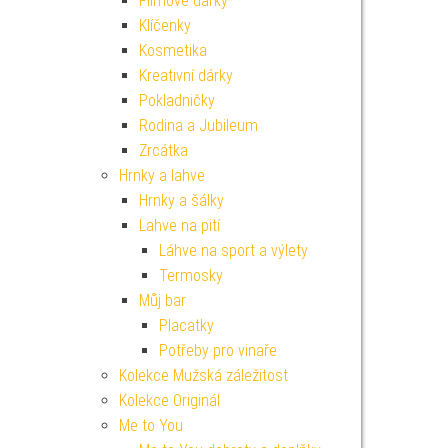
Filmové dárky
Klíčenky
Kosmetika
Kreativní dárky
Pokladničky
Rodina a Jubileum
Zrcátka
Hrnky a lahve
Hrnky a šálky
Lahve na pití
Láhve na sport a výlety
Termosky
Můj bar
Placatky
Potřeby pro vinaře
Kolekce Mužská záležitost
Kolekce Originál
Me to You