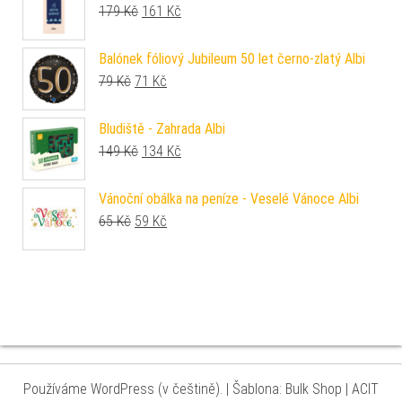
Původní cena byla: 179 Kč.
Aktuální cena je: 161 Kč.
179
Kč
161
Kč
Balónek fóliový Jubileum 50 let černo-zlatý Albi
Původní cena byla: 79 Kč.
Aktuální cena je: 71 Kč.
79
Kč
71
Kč
Bludiště - Zahrada Albi
Původní cena byla: 149 Kč.
Aktuální cena je: 134 Kč.
149
Kč
134
Kč
Vánoční obálka na peníze - Veselé Vánoce Albi
Původní cena byla: 65 Kč.
Aktuální cena je: 59 Kč.
65
Kč
59
Kč
Používáme WordPress (v češtině).
|
Šablona: Bulk Shop
| ACIT