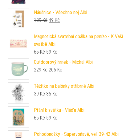
Náušnice - Všechno nej Albi
Původní cena byla: 129 Kč.
Aktuální cena je: 49 Kč.
129
Kč
49
Kč
Magnetická svatební obálka na peníze - K Vaší
svatbě Albi
Původní cena byla: 65 Kč.
Aktuální cena je: 59 Kč.
65
Kč
59
Kč
Outdoorový hrnek - Michal Albi
Původní cena byla: 229 Kč.
Aktuální cena je: 206 Kč.
229
Kč
206
Kč
Těžítko na balónky stříbrné Albi
Původní cena byla: 39 Kč.
Aktuální cena je: 35 Kč.
39
Kč
35
Kč
Přání k svátku - Vláďa Albi
Původní cena byla: 65 Kč.
Aktuální cena je: 59 Kč.
65
Kč
59
Kč
Pohodonožky - Supervoňavé, vel. 39-42 Albi