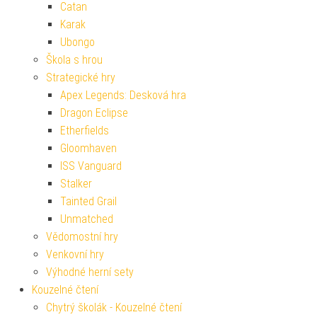
Catan
Karak
Ubongo
Škola s hrou
Strategické hry
Apex Legends: Desková hra
Dragon Eclipse
Etherfields
Gloomhaven
ISS Vanguard
Stalker
Tainted Grail
Unmatched
Vědomostní hry
Venkovní hry
Výhodné herní sety
Kouzelné čtení
Chytrý školák - Kouzelné čtení