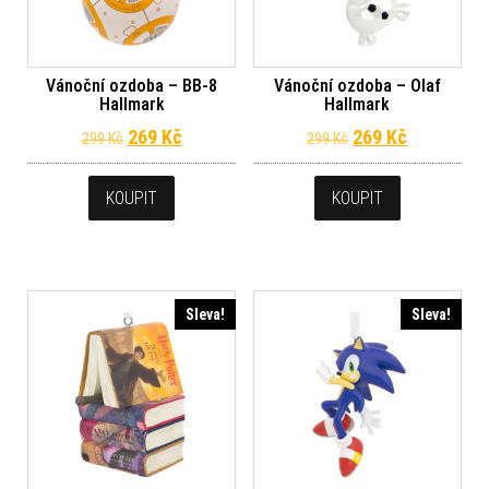
Vánoční ozdoba – BB-8
Vánoční ozdoba – Olaf
Hallmark
Hallmark
Původní cena byla: 299 Kč.
Aktuální cena je: 269 Kč.
Původní cena byl
Aktuální c
269
Kč
269
Kč
299
Kč
299
Kč
KOUPIT
KOUPIT
Sleva!
Sleva!