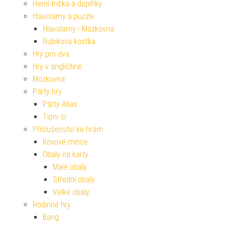
Herní trička a doplňky
Hlavolamy a puzzle
Hlavolamy - Mozkovna
Rubikova kostka
Hry pro dva
Hry v angličtině
Mozkovna
Párty hry
Párty Alias
Tipni si
Příslušenství ke hrám
Kovové mince
Obaly na karty
Malé obaly
Střední obaly
Velké obaly
Rodinné hry
Bang