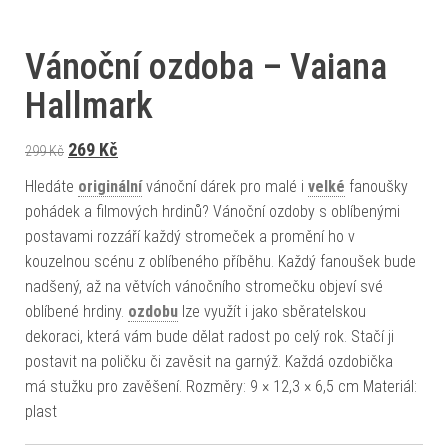
Vánoční ozdoba – Vaiana
Hallmark
Původní cena byla: 299 Kč.
Aktuální cena je: 269 Kč.
269
Kč
299
Kč
Hledáte
originální
vánoční dárek pro malé i
velké
fanoušky
pohádek a filmových hrdinů? Vánoční ozdoby s oblíbenými
postavami rozzáří každý stromeček a promění ho v
kouzelnou scénu z oblíbeného příběhu. Každý fanoušek bude
nadšený, až na větvích vánočního stromečku objeví své
oblíbené hrdiny.
ozdobu
lze využít i jako sběratelskou
dekoraci, která vám bude dělat radost po celý rok. Stačí ji
postavit na poličku či zavěsit na garnýž. Každá ozdobička
má stužku pro zavěšení. Rozměry: 9 × 12,3 × 6,5 cm Materiál:
plast