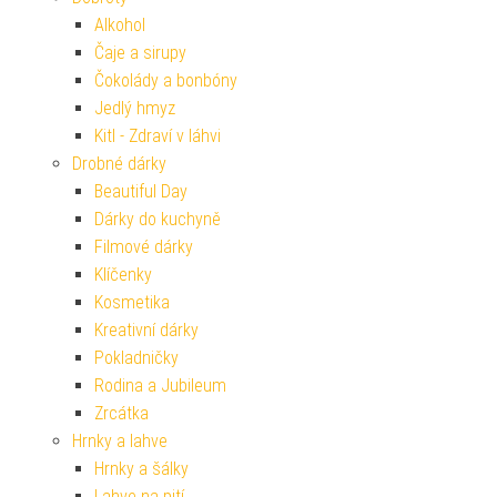
Alkohol
Čaje a sirupy
Čokolády a bonbóny
Jedlý hmyz
Kitl - Zdraví v láhvi
Drobné dárky
Beautiful Day
Dárky do kuchyně
Filmové dárky
Klíčenky
Kosmetika
Kreativní dárky
Pokladničky
Rodina a Jubileum
Zrcátka
Hrnky a lahve
Hrnky a šálky
Lahve na pití