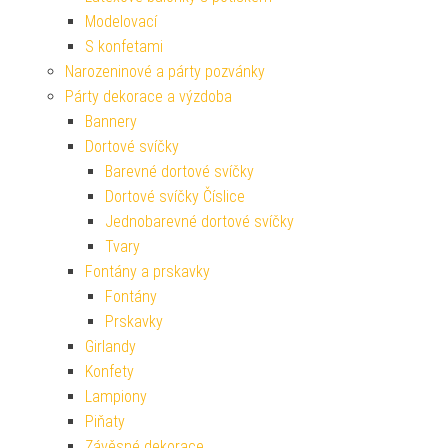
Modelovací
S konfetami
Narozeninové a párty pozvánky
Párty dekorace a výzdoba
Bannery
Dortové svíčky
Barevné dortové svíčky
Dortové svíčky Číslice
Jednobarevné dortové svíčky
Tvary
Fontány a prskavky
Fontány
Prskavky
Girlandy
Konfety
Lampiony
Piňaty
Závěsné dekorace