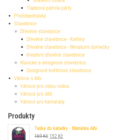
Svatební oslava
Tlapková patrola párty
Předobjednávky
Stavebnice
Dřevěné stavebnice
Dřevěné stavebnice - Květiny
Dřevěné stavebnice - Miniaturní domečky
Kreativní dřevěné stavebnice
Klasické a designové stavebnice
Designové květinové stavebnice
Vánoce s Albi
Vánoce pro celou rodinu
Vánoce pro děti
Vánoce pro kamarády
Produkty
Taška do kabelky - Maminka Albi
Původní cena byla: 169 Kč.
Aktuální cena je: 152 Kč.
169
Kč
152
Kč