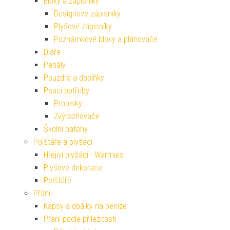
Bloky a zápisníky
Designové zápisníky
Plyšové zápisníky
Poznámkové bloky a plánovače
Diáře
Penály
Pouzdra a doplňky
Psací potřeby
Propisky
Zvýrazňovače
Školní batohy
Polštáře a plyšáci
Hřejiví plyšáci - Warmies
Plyšové dekorace
Polštáře
Přání
Kapsy a obálky na peníze
Přání podle příležitosti