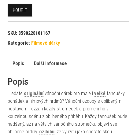
KOUPIT
SKU:
8590228101167
Kategorie:
Filmové dárky
Popis
Další informace
Popis
Hledáte
originální
vánoční dárek pro malé i
velké
fanoušky
pohádek a filmových hrdinů? Vánoční ozdoby s oblíbenými
postavami rozzáří každý stromeček a promění ho v
kouzelnou scénu z oblíbeného příběhu. Každý fanoušek bude
nadšený, až na větvích vánočního stromečku objeví své
oblíbené hrdiny.
ozdobu
lze využít i jako sběratelskou