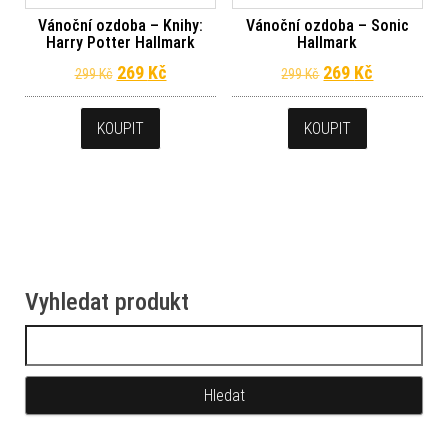
Vánoční ozdoba – Knihy:
Vánoční ozdoba – Sonic
Harry Potter Hallmark
Hallmark
Původní cena byla: 299 Kč.
Aktuální cena je: 269 Kč.
Původní cena byl
Aktuální c
269
Kč
269
Kč
299
Kč
299
Kč
KOUPIT
KOUPIT
Vyhledat produkt
Vyhledávání