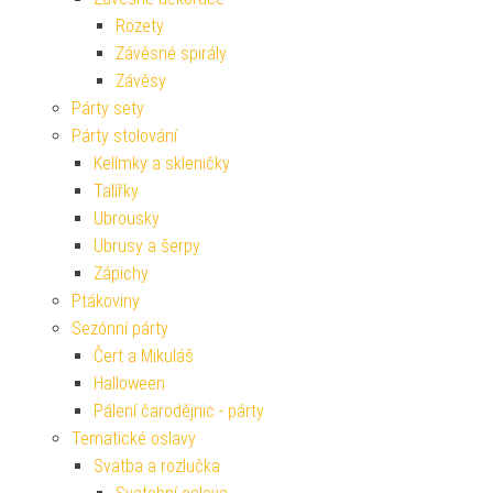
Rozety
Závěsné spirály
Závěsy
Párty sety
Párty stolování
Kelímky a skleničky
Talířky
Ubrousky
Ubrusy a šerpy
Zápichy
Ptákoviny
Sezónní párty
Čert a Mikuláš
Halloween
Pálení čarodějnic - párty
Tematické oslavy
Svatba a rozlučka