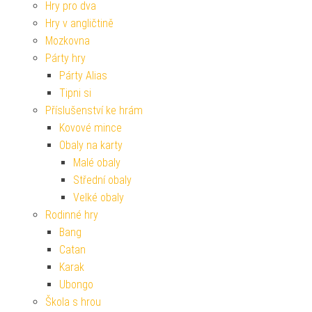
Hry pro dva
Hry v angličtině
Mozkovna
Párty hry
Párty Alias
Tipni si
Příslušenství ke hrám
Kovové mince
Obaly na karty
Malé obaly
Střední obaly
Velké obaly
Rodinné hry
Bang
Catan
Karak
Ubongo
Škola s hrou