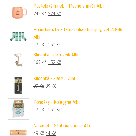
Pastelový hrnek - Třesně s mašlí Albi
Původní cena byla: 249 Kč.
Aktuální cena je: 224 Kč.
249
Kč
224
Kč
Pohodonožky - Tahle noha střílí góly, vel. 43-46
Albi
Původní cena byla: 179 Kč.
Aktuální cena je: 161 Kč.
179
Kč
161
Kč
Klíčenka - Jezevčík Albi
Původní cena byla: 169 Kč.
Aktuální cena je: 152 Kč.
169
Kč
152
Kč
Klíčenka - Zlaté J Albi
Původní cena byla: 99 Kč.
Aktuální cena je: 89 Kč.
99
Kč
89
Kč
Ponožky - Kolegyně Albi
Původní cena byla: 179 Kč.
Aktuální cena je: 161 Kč.
179
Kč
161
Kč
Náramek - Stříbrná spirála Albi
Původní cena byla: 49 Kč.
Aktuální cena je: 44 Kč.
49
Kč
44
Kč