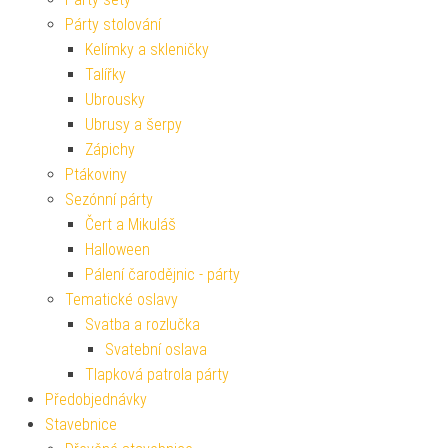
Párty stolování
Kelímky a skleničky
Talířky
Ubrousky
Ubrusy a šerpy
Zápichy
Ptákoviny
Sezónní párty
Čert a Mikuláš
Halloween
Pálení čarodějnic - párty
Tematické oslavy
Svatba a rozlučka
Svatební oslava
Tlapková patrola párty
Předobjednávky
Stavebnice