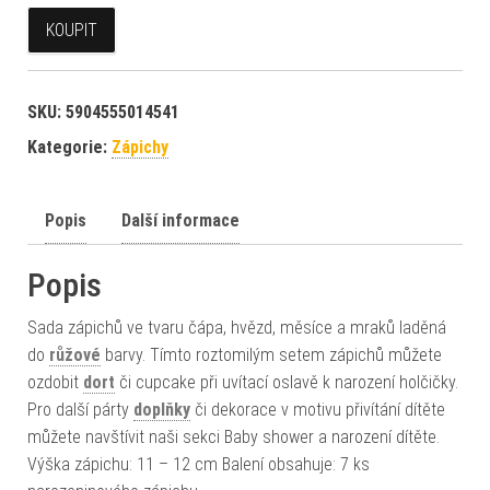
KOUPIT
SKU:
5904555014541
Kategorie:
Zápichy
Popis
Další informace
Popis
Sada zápichů ve tvaru čápa, hvězd, měsíce a mraků laděná
do
růžové
barvy. Tímto roztomilým setem zápichů můžete
ozdobit
dort
či cupcake při uvítací oslavě k narození holčičky.
Pro další párty
doplňky
či dekorace v motivu přivítání dítěte
můžete navštívit naši sekci Baby shower a narození dítěte.
Výška zápichu: 11 – 12 cm Balení obsahuje: 7 ks