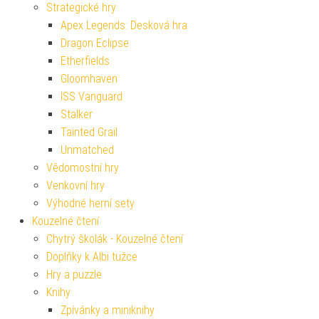
Strategické hry
Apex Legends: Desková hra
Dragon Eclipse
Etherfields
Gloomhaven
ISS Vanguard
Stalker
Tainted Grail
Unmatched
Vědomostní hry
Venkovní hry
Výhodné herní sety
Kouzelné čtení
Chytrý školák - Kouzelné čtení
Doplňky k Albi tužce
Hry a puzzle
Knihy
Zpívánky a miniknihy