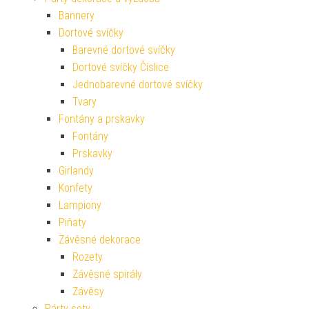
Bannery
Dortové svíčky
Barevné dortové svíčky
Dortové svíčky Číslice
Jednobarevné dortové svíčky
Tvary
Fontány a prskavky
Fontány
Prskavky
Girlandy
Konfety
Lampiony
Piňaty
Závěsné dekorace
Rozety
Závěsné spirály
Závěsy
Párty sety