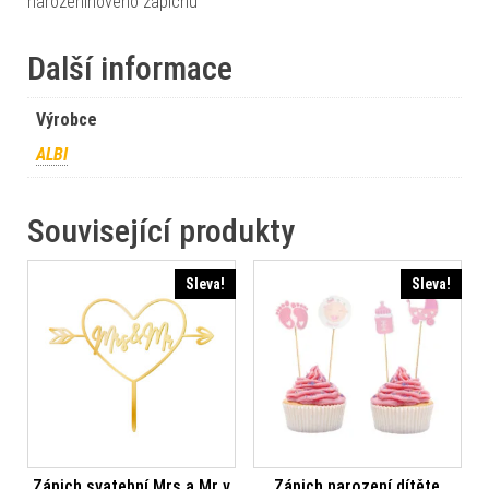
narozeninového zápichu
Další informace
Výrobce
ALBI
Související produkty
Sleva!
Sleva!
Zápich svatební Mrs a Mr v
Zápich narození dítěte