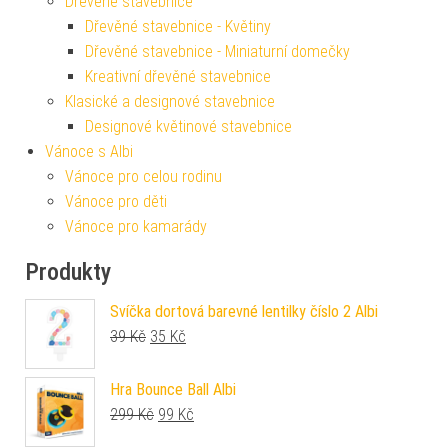
Dřevěné stavebnice
Dřevěné stavebnice - Květiny
Dřevěné stavebnice - Miniaturní domečky
Kreativní dřevěné stavebnice
Klasické a designové stavebnice
Designové květinové stavebnice
Vánoce s Albi
Vánoce pro celou rodinu
Vánoce pro děti
Vánoce pro kamarády
Produkty
Svíčka dortová barevné lentilky číslo 2 Albi
Původní cena byla: 39 Kč.
Aktuální cena je: 35 Kč.
39
Kč
35
Kč
Hra Bounce Ball Albi
Původní cena byla: 299 Kč.
Aktuální cena je: 99 Kč.
299
Kč
99
Kč