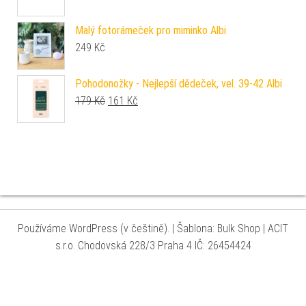
Malý fotorámeček pro miminko Albi
249
Kč
Pohodonožky - Nejlepší dědeček, vel. 39-42 Albi
Původní cena byla: 179 Kč.
Aktuální cena je: 161 Kč.
179
Kč
161
Kč
Používáme WordPress (v češtině).
|
Šablona: Bulk Shop
| ACIT
s.r.o. Chodovská 228/3 Praha 4 IČ: 26454424