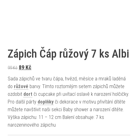
Zápich Čáp růžový 7 ks Albi
Původní cena byla: 99 Kč.
Aktuální cena je: 89 Kč.
89
Kč
99
Kč
Sada zápichů ve tvaru čápa, hvězd, měsíce a mraků laděná
do
růžové
barvy. Tímto roztomilým setem zápichů můžete
ozdobit
dort
či cupcake při uvítací oslavě k narození holčičky.
Pro další párty
doplňky
či dekorace v motivu přivítání dítěte
můžete navštívit naši sekci Baby shower a narození dítěte.
Výška zápichu: 11 – 12 cm Balení obsahuje: 7 ks
narozeninového zápichu