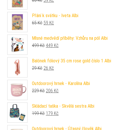
65
Kč
59
Kč
Přání k svátku - Iveta Albi
Původní cena byla: 65 Kč.
Aktuální cena je: 59 Kč.
65
Kč
59
Kč
Mlsné medvědí příběhy: Vzhůru na pól Albi
Původní cena byla: 499 Kč.
Aktuální cena je: 449 Kč.
499
Kč
449
Kč
Balónek fóliový 35 cm rose gold číslo 1 Albi
Původní cena byla: 29 Kč.
Aktuální cena je: 26 Kč.
29
Kč
26
Kč
Outdoorový hrnek - Karolína Albi
Původní cena byla: 229 Kč.
Aktuální cena je: 206 Kč.
229
Kč
206
Kč
Skládací taška - Skvělá sestra Albi
Původní cena byla: 199 Kč.
Aktuální cena je: 179 Kč.
199
Kč
179
Kč
Outdoorový hrnek - Úžasný člověk Albi