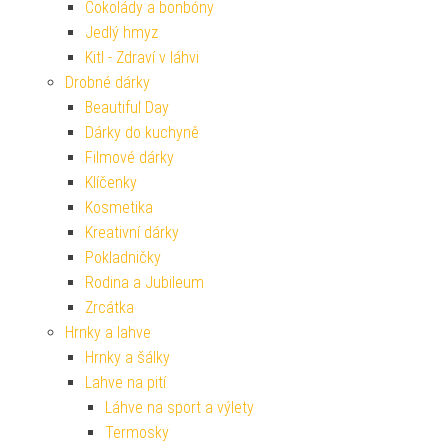
Čokolády a bonbóny
Jedlý hmyz
Kitl - Zdraví v láhvi
Drobné dárky
Beautiful Day
Dárky do kuchyně
Filmové dárky
Klíčenky
Kosmetika
Kreativní dárky
Pokladničky
Rodina a Jubileum
Zrcátka
Hrnky a lahve
Hrnky a šálky
Lahve na pití
Láhve na sport a výlety
Termosky