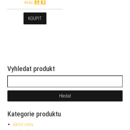
Původní cena byla: 99 Kč.
Aktuální cena je: 89 Kč.
89
Kč
99
Kč
KOUPIT
Vyhledat produkt
Vyhledávání
Kategorie produktu
Akční ceny