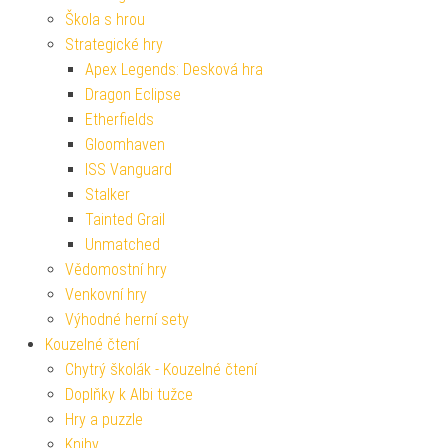
Škola s hrou
Strategické hry
Apex Legends: Desková hra
Dragon Eclipse
Etherfields
Gloomhaven
ISS Vanguard
Stalker
Tainted Grail
Unmatched
Vědomostní hry
Venkovní hry
Výhodné herní sety
Kouzelné čtení
Chytrý školák - Kouzelné čtení
Doplňky k Albi tužce
Hry a puzzle
Knihy