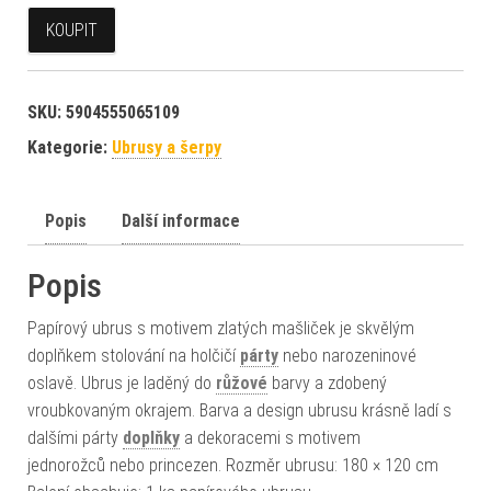
KOUPIT
SKU:
5904555065109
Kategorie:
Ubrusy a šerpy
Popis
Další informace
Popis
Papírový ubrus s motivem zlatých mašliček je skvělým
doplňkem stolování na holčičí
párty
nebo narozeninové
oslavě. Ubrus je laděný do
růžové
barvy a zdobený
vroubkovaným okrajem. Barva a design ubrusu krásně ladí s
dalšími párty
doplňky
a dekoracemi s motivem
jednorožců nebo princezen. Rozměr ubrusu: 180 × 120 cm