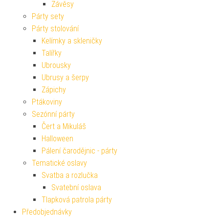
Závěsy
Párty sety
Párty stolování
Kelímky a skleničky
Talířky
Ubrousky
Ubrusy a šerpy
Zápichy
Ptákoviny
Sezónní párty
Čert a Mikuláš
Halloween
Pálení čarodějnic - párty
Tematické oslavy
Svatba a rozlučka
Svatební oslava
Tlapková patrola párty
Předobjednávky