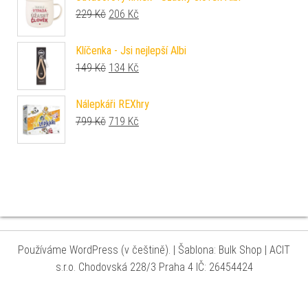
Původní cena byla: 229 Kč.
Aktuální cena je: 206 Kč.
229
Kč
206
Kč
Klíčenka - Jsi nejlepší Albi
Původní cena byla: 149 Kč.
Aktuální cena je: 134 Kč.
149
Kč
134
Kč
Nálepkáři REXhry
Původní cena byla: 799 Kč.
Aktuální cena je: 719 Kč.
799
Kč
719
Kč
Používáme WordPress (v češtině).
|
Šablona: Bulk Shop
| ACIT
s.r.o. Chodovská 228/3 Praha 4 IČ: 26454424