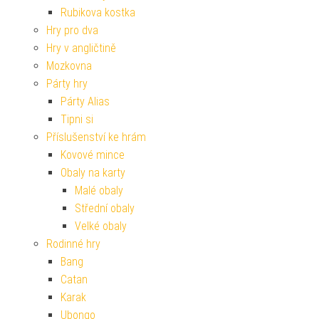
Rubikova kostka
Hry pro dva
Hry v angličtině
Mozkovna
Párty hry
Párty Alias
Tipni si
Příslušenství ke hrám
Kovové mince
Obaly na karty
Malé obaly
Střední obaly
Velké obaly
Rodinné hry
Bang
Catan
Karak
Ubongo