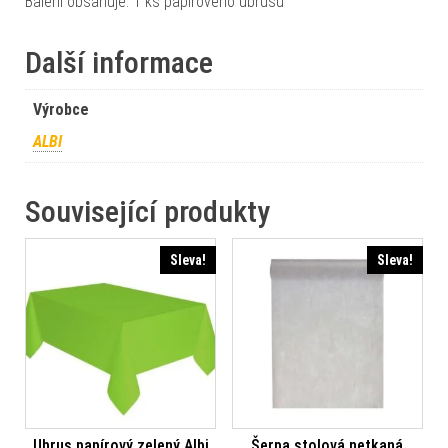
Balení obsahuje: 1 ks papírového ubrusu
Další informace
Výrobce
ALBI
Související produkty
Sleva!
Sleva!
Ubrus papírový zelený Albi
Šerpa stolová netkaná