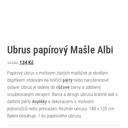
Ubrus papírový Mašle Albi
Původní cena byla: 149 Kč.
Aktuální cena je: 134 Kč.
134
Kč
149
Kč
Papírový ubrus s motivem zlatých mašliček je skvělým
doplňkem stolování na holčičí
párty
nebo narozeninové
oslavě. Ubrus je laděný do
růžové
barvy a zdobený
vroubkovaným okrajem. Barva a design ubrusu krásně ladí s
dalšími párty
doplňky
a dekoracemi s motivem
jednorožců nebo princezen. Rozměr ubrusu: 180 × 120 cm
Balení obsahuje: 1 ks papírového ubrusu