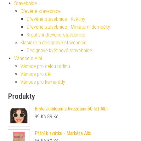
Stavebnice
Dřevěné stavebnice
Dřevěné stavebnice - Květiny
Dřevěné stavebnice - Miniaturní domečky
Kreativní dřevěné stavebnice
Klasické a designové stavebnice
Designové květinové stavebnice
Vánoce s Albi
Vánoce pro celou rodinu
Vánoce pro děti
Vánoce pro kamarády
Produkty
Brýle Jubileum s hvězdami 60 let Albi
Původní cena byla: 99 Kč.
Aktuální cena je: 89 Kč.
99
Kč
89
Kč
Přání k svátku - Markéta Albi
Původní cena byla: 65 Kč.
Aktuální cena je: 59 Kč.