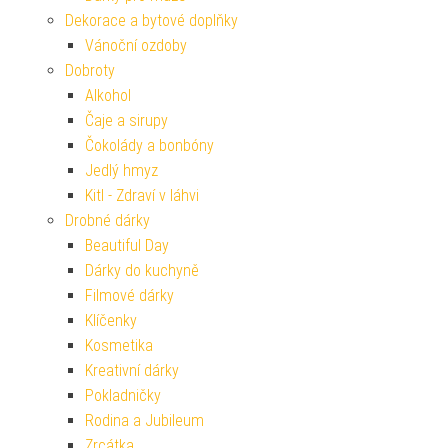
Dekorace a bytové doplňky
Vánoční ozdoby
Dobroty
Alkohol
Čaje a sirupy
Čokolády a bonbóny
Jedlý hmyz
Kitl - Zdraví v láhvi
Drobné dárky
Beautiful Day
Dárky do kuchyně
Filmové dárky
Klíčenky
Kosmetika
Kreativní dárky
Pokladničky
Rodina a Jubileum
Zrcátka