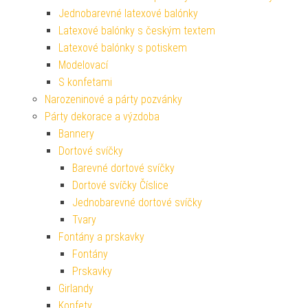
Jednobarevné latexové balónky
Latexové balónky s českým textem
Latexové balónky s potiskem
Modelovací
S konfetami
Narozeninové a párty pozvánky
Párty dekorace a výzdoba
Bannery
Dortové svíčky
Barevné dortové svíčky
Dortové svíčky Číslice
Jednobarevné dortové svíčky
Tvary
Fontány a prskavky
Fontány
Prskavky
Girlandy
Konfety