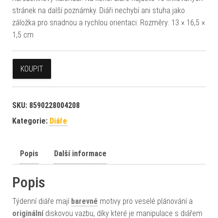
stránek na další poznámky. Diáři nechybí ani stuha jako
záložka pro snadnou a rychlou orientaci. Rozměry: 13 × 16,5 ×
1,5 cm
KOUPIT
SKU:
8590228004208
Kategorie:
Diáře
Popis
Další informace
Popis
Týdenní diáře mají
barevné
motivy pro veselé plánování a
originální
diskovou vazbu, díky které je manipulace s diářem