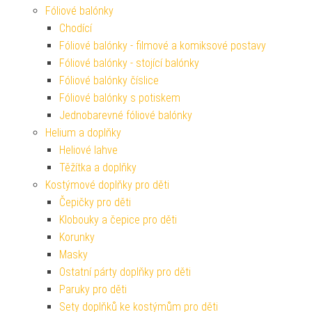
Fóliové balónky
Chodící
Fóliové balónky - filmové a komiksové postavy
Fóliové balónky - stojící balónky
Fóliové balónky číslice
Fóliové balónky s potiskem
Jednobarevné fóliové balónky
Helium a doplňky
Heliové lahve
Těžítka a doplňky
Kostýmové doplňky pro děti
Čepičky pro děti
Klobouky a čepice pro děti
Korunky
Masky
Ostatní párty doplňky pro děti
Paruky pro děti
Sety doplňků ke kostýmům pro děti