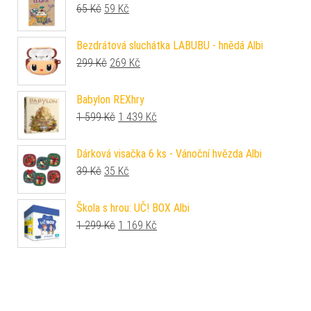
Původní cena byla: 65 Kč.
Aktuální cena je: 59 Kč.
65
Kč
59
Kč
Bezdrátová sluchátka LABUBU - hnědá Albi
Původní cena byla: 299 Kč.
Aktuální cena je: 269 Kč.
299
Kč
269
Kč
Babylon REXhry
Původní cena byla: 1 599 Kč.
Aktuální cena je: 1 439 Kč.
1 599
Kč
1 439
Kč
Dárková visačka 6 ks - Vánoční hvězda Albi
Původní cena byla: 39 Kč.
Aktuální cena je: 35 Kč.
39
Kč
35
Kč
Škola s hrou: UČ! BOX Albi
Původní cena byla: 1 299 Kč.
Aktuální cena je: 1 169 Kč.
1 299
Kč
1 169
Kč