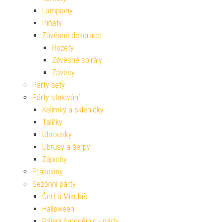
Lampiony
Piňaty
Závěsné dekorace
Rozety
Závěsné spirály
Závěsy
Párty sety
Párty stolování
Kelímky a skleničky
Talířky
Ubrousky
Ubrusy a šerpy
Zápichy
Ptákoviny
Sezónní párty
Čert a Mikuláš
Halloween
Pálení čarodějnic - párty