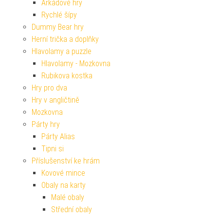
Arkádové hry
Rychlé šípy
Dummy Bear hry
Herní trička a doplňky
Hlavolamy a puzzle
Hlavolamy - Mozkovna
Rubikova kostka
Hry pro dva
Hry v angličtině
Mozkovna
Párty hry
Párty Alias
Tipni si
Příslušenství ke hrám
Kovové mince
Obaly na karty
Malé obaly
Střední obaly