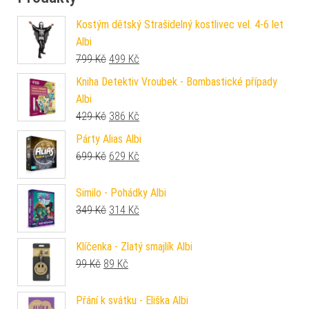
Kostým dětský Strašidelný kostlivec vel. 4-6 let
Albi
Původní cena byla: 799 Kč.
Aktuální cena je: 499 Kč.
799
Kč
499
Kč
Kniha Detektiv Vroubek - Bombastické případy
Albi
Původní cena byla: 429 Kč.
Aktuální cena je: 386 Kč.
429
Kč
386
Kč
Párty Alias Albi
Původní cena byla: 699 Kč.
Aktuální cena je: 629 Kč.
699
Kč
629
Kč
Similo - Pohádky Albi
Původní cena byla: 349 Kč.
Aktuální cena je: 314 Kč.
349
Kč
314
Kč
Klíčenka - Zlatý smajlík Albi
Původní cena byla: 99 Kč.
Aktuální cena je: 89 Kč.
99
Kč
89
Kč
Přání k svátku - Eliška Albi