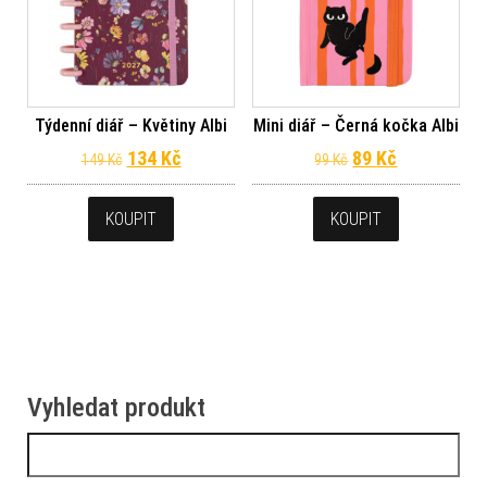
Týdenní diář – Květiny Albi
Mini diář – Černá kočka Albi
Původní cena byla: 149 Kč.
Aktuální cena je: 134 Kč.
Původní cena byl
Aktuální ce
134
Kč
89
Kč
149
Kč
99
Kč
KOUPIT
KOUPIT
Vyhledat produkt
Vyhledávání