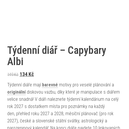
Týdenní diář – Capybary
Albi
Původní cena byla: 149 Kč.
Aktuální cena je: 134 Kč.
134
Kč
149
Kč
Týdenní diáře mají
barevné
motivy pro veselé plánování a
originální
diskovou vazbu, díky které je manipulace s diářem
velice snadná! V diáři naleznete týdenní kalendárium na celý
rok 2027 s dostatkem místa pro poznámky na každý
den, přehled roku 2027 a 2028, měsíční plánovač (pro rok
2027), české a slovenské státní svátky, astrologický a
narozeninový kalendář. Na konci diáře najdete 10 linkovaných