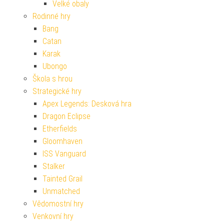
Velké obaly
Rodinné hry
Bang
Catan
Karak
Ubongo
Škola s hrou
Strategické hry
Apex Legends: Desková hra
Dragon Eclipse
Etherfields
Gloomhaven
ISS Vanguard
Stalker
Tainted Grail
Unmatched
Vědomostní hry
Venkovní hry