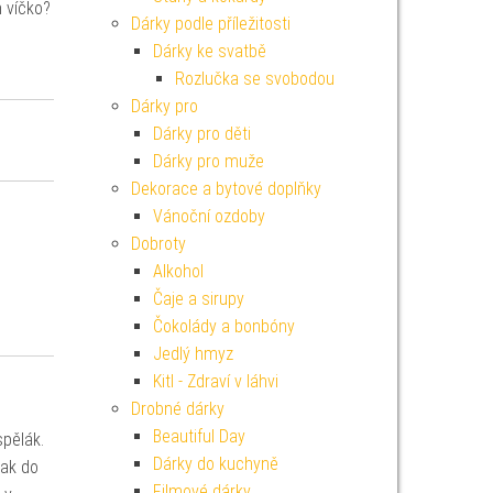
m víčko?
Dárky podle příležitosti
Dárky ke svatbě
Rozlučka se svobodou
Dárky pro
Dárky pro děti
Dárky pro muže
Dekorace a bytové doplňky
Vánoční ozdoby
Dobroty
Alkohol
Čaje a sirupy
Čokolády a bonbóny
Jedlý hmyz
Kitl - Zdraví v láhvi
Drobné dárky
Beautiful Day
spělák.
Dárky do kuchyně
tak do
Filmové dárky