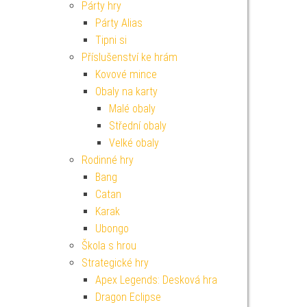
Párty hry
Párty Alias
Tipni si
Příslušenství ke hrám
Kovové mince
Obaly na karty
Malé obaly
Střední obaly
Velké obaly
Rodinné hry
Bang
Catan
Karak
Ubongo
Škola s hrou
Strategické hry
Apex Legends: Desková hra
Dragon Eclipse