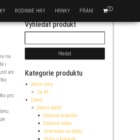
0
KY
RODINNÉ HRY
HRNKY
PŘÁNÍ
Vyhledat produkt
Vyhledávání
hví na
tě i
Kategorie produktu
stí ani
tko.
Akční ceny
Za 49
tko pro
Dárky
Balení dárků
tanu.
Dárkové krabičky
uje
Dárkové tašky
.
Jmenovky na dárky
m
Stuhy a kokardy