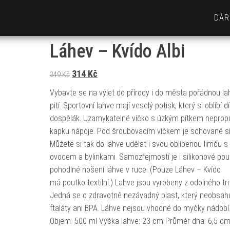
DÁR
Láhev – Kvído Albi
Původní cena byla: 349 Kč.
Aktuální cena je: 314 Kč.
314
Kč
349
Kč
Vybavte se na výlet do přírody i do města pořádnou la
pití. Sportovní lahve mají veselý potisk, který si oblíbí dí
dospělák. Uzamykatelné víčko s úzkým pítkem nepropu
kapku nápoje. Pod šroubovacím víčkem je schované sí
Můžete si tak do lahve udělat i svou oblíbenou limču s
ovocem a bylinkami. Samozřejmostí je i silikonové pou
pohodlné nošení láhve v ruce. (Pouze Láhev – Kvído
má poutko textilní.) Lahve jsou vyrobeny z odolného tri
Jedná se o zdravotně nezávadný plast, který neobsah
ftaláty ani BPA. Láhve nejsou vhodné do myčky nádobí
Objem: 500 ml Výška lahve: 23 cm Průměr dna: 6,5 c