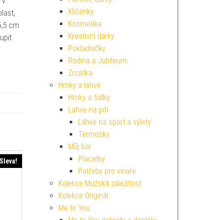
 v
Klíčenky
last,
Kosmetika
6,5 cm
Kreativní dárky
upit
Pokladničky
Rodina a Jubileum
Zrcátka
Hrnky a lahve
Hrnky a šálky
Lahve na pití
Láhve na sport a výlety
Termosky
Můj bar
Placatky
Sleva!
Potřeby pro vinaře
Kolekce Mužská záležitost
Kolekce Originál
Me to You