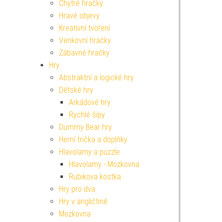
Chytré hračky
Hravé objevy
Kreativní tvoření
Venkovní hračky
Zábavné hračky
Hry
Abstraktní a logické hry
Dětské hry
Arkádové hry
Rychlé šípy
Dummy Bear hry
Herní trička a doplňky
Hlavolamy a puzzle
Hlavolamy - Mozkovna
Rubikova kostka
Hry pro dva
Hry v angličtině
Mozkovna