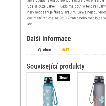
lahve udělat i svou oblíbenou limču s ovocem a byli
ruce. (Pouze Láhev – Kvído má poutko textilní.) Lah
který neobsahuje ftaláty ani BPA. Láhve nejsou vh
Maximální teplota: až 96°C Ztratilo nebo rozbilo se
zde.
Další informace
Výrobce
ALBI
Související produkty
Sleva!