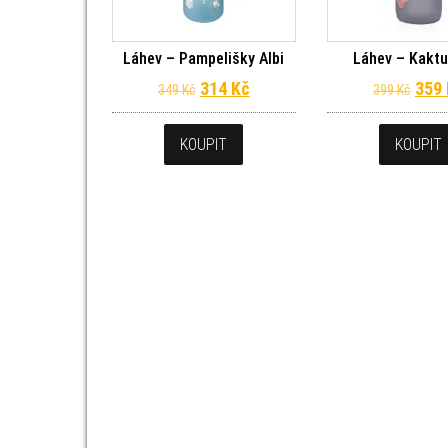
Láhev – Pampelišky Albi
Láhev – Kaktu
Původní cena byla: 349 Kč.
Aktuální cena je: 314 Kč.
Půvo
314
Kč
359
349
Kč
399
Kč
KOUPIT
KOUPIT