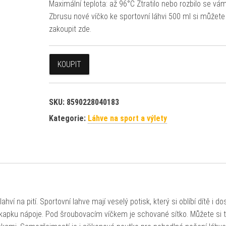
Maximální teplota: až 96°C Ztratilo nebo rozbilo se vá
Zbrusu nové víčko ke sportovní láhvi 500 ml si můžete
zakoupit zde.
KOUPIT
SKU:
8590228040183
Kategorie:
Láhve na sport a výlety
ví na pití. Sportovní lahve mají veselý potisk, který si oblíbí dítě i do
kapku nápoje. Pod šroubovacím víčkem je schované sítko. Můžete si 