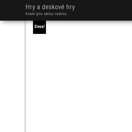
Hry a deskové hry
hraní pro celou rodinu
Sleva!