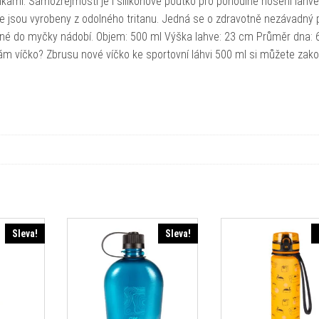
nkami. Samozřejmostí je i silikonové poutko pro pohodlné nošení láhve
ve jsou vyrobeny z odolného tritanu. Jedná se o zdravotně nezávadný p
odné do myčky nádobí. Objem: 500 ml Výška lahve: 23 cm Průměr dna: 
 vám víčko? Zbrusu nové víčko ke sportovní láhvi 500 ml si můžete zako
Sleva!
Sleva!