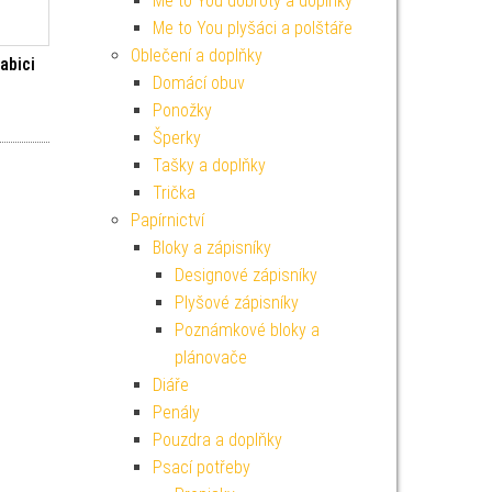
Me to You dobroty a doplňky
Me to You plyšáci a polštáře
Oblečení a doplňky
abici
Domácí obuv
Ponožky
í cena byla: 349 Kč.
Aktuální cena je: 314 Kč.
Šperky
Tašky a doplňky
Trička
Papírnictví
Bloky a zápisníky
Designové zápisníky
Plyšové zápisníky
Poznámkové bloky a
plánovače
Diáře
Penály
Pouzdra a doplňky
Psací potřeby