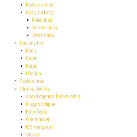
Kovové mince
Obaly na karty
Malé obaly
Střední obaly
Velké obaly
Rodinné hry
Bang
Catan
Karak
Ubongo
Škola s hrou
Strategické hry
Apex Legends: Desková hra
Dragon Eclipse
Etherfields
Gloomhaven
ISS Vanguard
Stalker