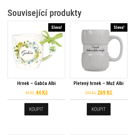
Související produkty
Sleva!
Sleva!
Hrnek – Gabča Albi
Pletený hrnek – Muž Albi
Původní cena byla: 49 Kč.
Aktuální cena je: 44 Kč.
Původní cena byl
Aktuální c
44
Kč
269
Kč
49
Kč
299
Kč
KOUPIT
KOUPIT