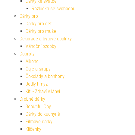
Dárky ke svatbě
Rozlučka se svobodou
Dárky pro
Dárky pro děti
Dárky pro muže
Dekorace a bytové doplňky
Vánoční ozdoby
Dobroty
Alkohol
Čaje a sirupy
Čokolády a bonbóny
Jedlý hmyz
Kitl - Zdraví v láhvi
Drobné dárky
Beautiful Day
Dárky do kuchyně
Filmové dárky
Klíčenky