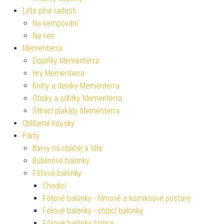
Léto plné radosti
Na kempování
Na ven
Mementerra
Doplňky Mementerra
Hry Mementerra
Knihy a deníky Mementerra
Otisky a odlitky Mementerra
Stírací plakáty Mementerra
Oblíbené kousky
Párty
Barvy na obličej a tělo
Bublinové balónky
Fóliové balónky
Chodící
Fóliové balónky - filmové a komiksové postavy
Fóliové balónky - stojící balónky
Fóliové balónky číslice