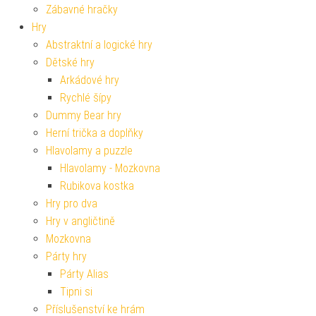
Zábavné hračky
Hry
Abstraktní a logické hry
Dětské hry
Arkádové hry
Rychlé šípy
Dummy Bear hry
Herní trička a doplňky
Hlavolamy a puzzle
Hlavolamy - Mozkovna
Rubikova kostka
Hry pro dva
Hry v angličtině
Mozkovna
Párty hry
Párty Alias
Tipni si
Příslušenství ke hrám