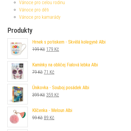
Vánoce pro celou rodinu
Vánoce pro děti
Vánoce pro kamarády
Produkty
Hrnek s potiskem - Skvělá kolegyně Albi
Původní cena byla: 199 Kč.
Aktuální cena je: 179 Kč.
199
Kč
179
Kč
Kamínky na obličej Fialová lebka Albi
Původní cena byla: 79 Kč.
Aktuální cena je: 71 Kč.
79
Kč
71
Kč
Únikovka - Souboj posádek Albi
Původní cena byla: 399 Kč.
Aktuální cena je: 359 Kč.
399
Kč
359
Kč
Klíčenka - Meloun Albi
Původní cena byla: 99 Kč.
Aktuální cena je: 89 Kč.
99
Kč
89
Kč