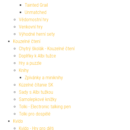
Tainted Grail
Unmatched
Vědomostní hry
Venkovní hry
Výhodné herní sety
Kouzelné čtení
Chytrý školák - Kouzelné čtení
Doplňky k Albi tužce
Hry a puzzle
Knihy
Zpívánky a miniknihy
Kúzelné čítanie SK
Sady s Albi tužkou
Samolepkové knížky
Tolki - Electronic talking pen
Tolki pro dospělé
Kvído
Kvído - Hry pro děti