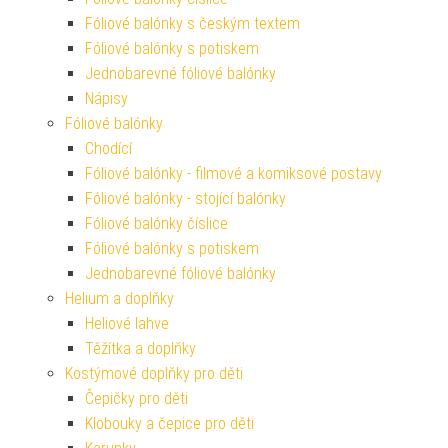
Fóliové balónky s českým textem
Fóliové balónky s potiskem
Jednobarevné fóliové balónky
Nápisy
Fóliové balónky
Chodící
Fóliové balónky - filmové a komiksové postavy
Fóliové balónky - stojící balónky
Fóliové balónky číslice
Fóliové balónky s potiskem
Jednobarevné fóliové balónky
Helium a doplňky
Heliové lahve
Těžítka a doplňky
Kostýmové doplňky pro děti
Čepičky pro děti
Klobouky a čepice pro děti