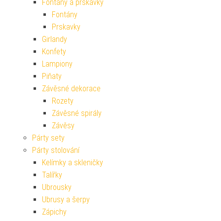
Fontány a prskavky
Fontány
Prskavky
Girlandy
Konfety
Lampiony
Piňaty
Závěsné dekorace
Rozety
Závěsné spirály
Závěsy
Párty sety
Párty stolování
Kelímky a skleničky
Talířky
Ubrousky
Ubrusy a šerpy
Zápichy