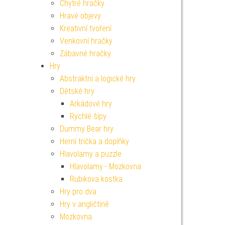
Chytré hračky
Hravé objevy
Kreativní tvoření
Venkovní hračky
Zábavné hračky
Hry
Abstraktní a logické hry
Dětské hry
Arkádové hry
Rychlé šípy
Dummy Bear hry
Herní trička a doplňky
Hlavolamy a puzzle
Hlavolamy - Mozkovna
Rubikova kostka
Hry pro dva
Hry v angličtině
Mozkovna