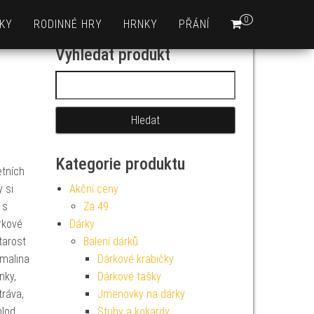
0
KY
RODINNÉ HRY
HRNKY
PŘÁNÍ
Vyhledat produkt
Vyhledávání
Kategorie produktu
etních
 si
Akční ceny
 s
Za 49
árkové
Dárky
tarost
Balení dárků
 malina
Dárkové krabičky
nky,
Dárkové tašky
tráva,
Jmenovky na dárky
plod
Stuhy a kokardy