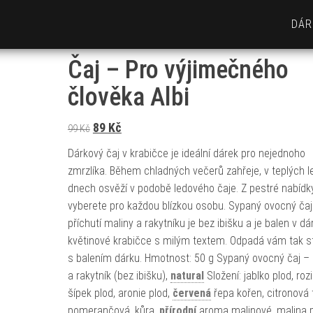
DÁR
Čaj – Pro výjimečného
člověka Albi
Původní cena byla: 99 Kč.
Aktuální cena je: 89 Kč.
89
Kč
99
Kč
Dárkový čaj v krabičce je ideální dárek pro nejednoho
zmrzlíka. Během chladných večerů zahřeje, v teplých l
dnech osvěží v podobě ledového čaje. Z pestré nabídky
vyberete pro každou blízkou osobu. Sypaný ovocný čaj
příchutí maliny a rakytníku je bez ibišku a je balen v d
květinové krabičce s milým textem. Odpadá vám tak s
s balením dárku. Hmotnost: 50 g Sypaný ovocný čaj –
a rakytník (bez ibišku),
natural
Složení: jablko plod, rozi
šípek plod, aronie plod,
červená
řepa kořen, citronová 
pomerančová, kůra,
přírodní
aroma malinové, malina 