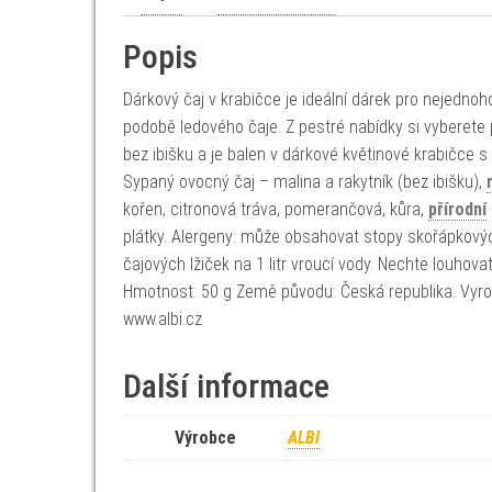
Popis
Dárkový čaj v krabičce je ideální dárek pro nejedno
podobě ledového čaje. Z pestré nabídky si vyberete 
bez ibišku a je balen v dárkové květinové krabičce
Sypaný ovocný čaj – malina a rakytník (bez ibišku),
kořen, citronová tráva, pomerančová, kůra,
přírodní
plátky. Alergeny: může obsahovat stopy skořápkových
čajových lžiček na 1 litr vroucí vody. Nechte louh
Hmotnost: 50 g Země původu: Česká republika. Vyro
www.albi.cz
Další informace
Výrobce
ALBI