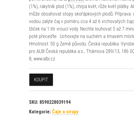
(1%), rakytník plod (1%), chrpa květ, růže květ plátky. A
může obsahovat stopy skořápkových plodů. Příprava: 
vodou zalijte čaj v poměru cca 4 až 6 vrchovatých čaj
lžiček na 1 litr vroucí vody. Nechte louhovat 5 až 7 min
poté přeceďte. Uchovejte na suchém a tmavém místě
Hmotnost: 50 g Země původu: Česká republika. Vyrob
pro ALBI Česká republika a.s., Thámova 289/13, 186 0
8, www.albi.cz
KOUPIT
SKU:
8590228039194
Kategorie:
Čaje a sirupy