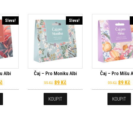
Sleva!
Sleva!
u Albi
Čaj – Pro Moniku Albi
Čaj – Pro Míšu A
dní cena byla: 99 Kč.
Aktuální cena je: 89 Kč.
Původní cena byla: 99 Kč.
Aktuální cena je: 89 Kč.
Původn
A
č
89
Kč
89
Kč
99
Kč
99
Kč
KOUPIT
KOUPIT