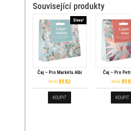
Související produkty
Sleva!
Čaj – Pro Markétu Albi
Čaj – Pro Petr
Původní cena byla: 99 Kč.
Aktuální cena je: 89 Kč.
Půvo
89
Kč
89
K
99
Kč
99
Kč
KOUPIT
KOUPIT