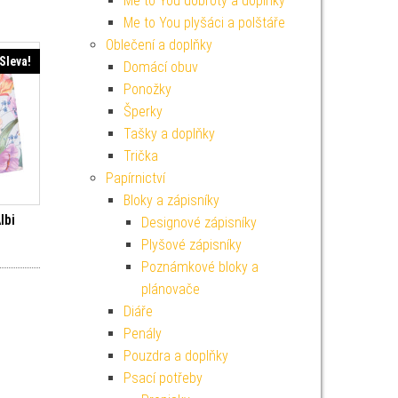
Me to You dobroty a doplňky
Me to You plyšáci a polštáře
Oblečení a doplňky
Sleva!
Domácí obuv
Ponožky
Šperky
Tašky a doplňky
Trička
Papírnictví
Bloky a zápisníky
lbi
Designové zápisníky
í cena byla: 99 Kč.
ktuální cena je: 89 Kč.
Plyšové zápisníky
Poznámkové bloky a
plánovače
Diáře
Penály
Pouzdra a doplňky
Psací potřeby