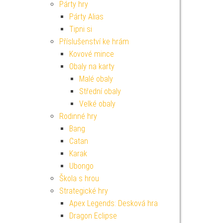
Párty hry
Párty Alias
Tipni si
Příslušenství ke hrám
Kovové mince
Obaly na karty
Malé obaly
Střední obaly
Velké obaly
Rodinné hry
Bang
Catan
Karak
Ubongo
Škola s hrou
Strategické hry
Apex Legends: Desková hra
Dragon Eclipse