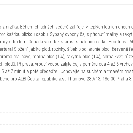
ho zmrzlíka. Během chladných večerů zahřeje, v teplých letních dnech 
pro každou blízkou osobu. Sypaný ovocný čaj s příchutí maliny a rakyt
 s milým textem. Odpadá vám tak starost s balením dárku. Hmotnost: 5
natural
Složení: jablko plod, rozinky, šípek plod, aronie plod,
červená
ře
aroma malinové, malina plod (1%), rakytník plod (1%), chrpa květ, růže
 plodů. Příprava: vroucí vodou zalijte čaj v poměru cca 4 až 6 vrcho
ovat 5 až 7 minut a poté přeceďte. Uchovejte na suchém a tmavém míst
beno pro ALBI Česká republika a.s., Thámova 289/13, 186 00 Praha 8,