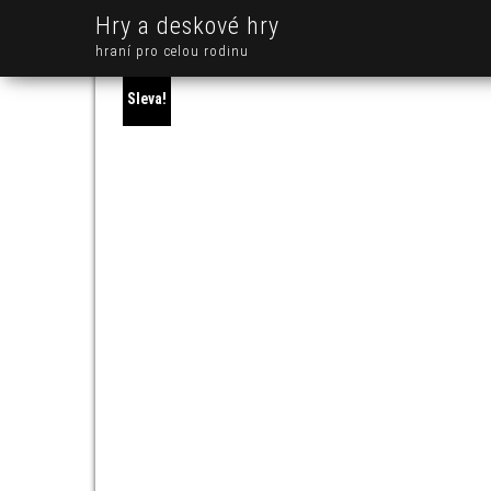
Hry a deskové hry
hraní pro celou rodinu
Sleva!