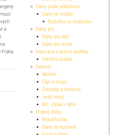
lergeny:
Dárky podle příležitosti
vroucí
Dárky ke svatbě
ových
Rozlučka se svobodou
ut a
Dárky pro
.
Dárky pro děti
eno
Dárky pro muže
0 Praha
Dekorace a bytové doplňky
Vánoční ozdoby
Dobroty
Alkohol
Čaje a sirupy
Čokolády a bonbóny
Jedlý hmyz
Kitl - Zdraví v láhvi
Drobné dárky
Beautiful Day
Dárky do kuchyně
Filmové dárky