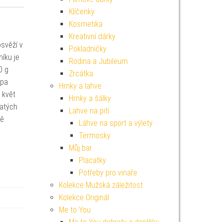
Klíčenky
Kosmetika
Kreativní dárky
osvěží v
Pokladničky
níku je
Rodina a Jubileum
0 g
Zrcátka
pa
Hrnky a lahve
 květ
Hrnky a šálky
vatých
Lahve na pití
ě.
Láhve na sport a výlety
Termosky
Můj bar
Placatky
Potřeby pro vinaře
Kolekce Mužská záležitost
Kolekce Originál
Me to You