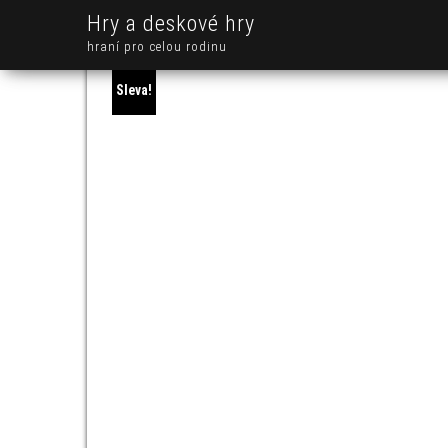
Hry a deskové hry
hraní pro celou rodinu
Sleva!