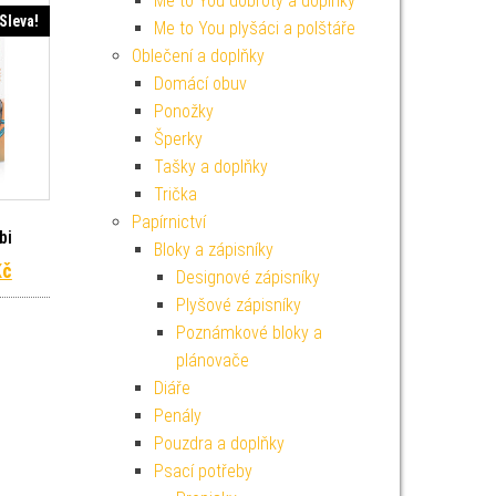
Me to You dobroty a doplňky
Sleva!
Me to You plyšáci a polštáře
Oblečení a doplňky
Domácí obuv
Ponožky
Šperky
Tašky a doplňky
Trička
s
Papírnictví
bi
Bloky a zápisníky
 cena byla: 2 199 Kč.
Aktuální cena je: 1 979 Kč.
Kč
Designové zápisníky
Plyšové zápisníky
Poznámkové bloky a
plánovače
Diáře
Penály
Pouzdra a doplňky
Psací potřeby