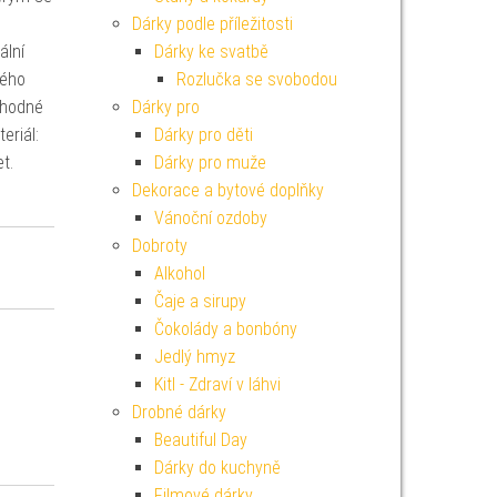
Dárky podle příležitosti
ální
Dárky ke svatbě
kého
Rozlučka se svobodou
vhodné
Dárky pro
eriál:
Dárky pro děti
t.
Dárky pro muže
Dekorace a bytové doplňky
Vánoční ozdoby
Dobroty
Alkohol
Čaje a sirupy
Čokolády a bonbóny
Jedlý hmyz
Kitl - Zdraví v láhvi
Drobné dárky
Beautiful Day
Dárky do kuchyně
Filmové dárky