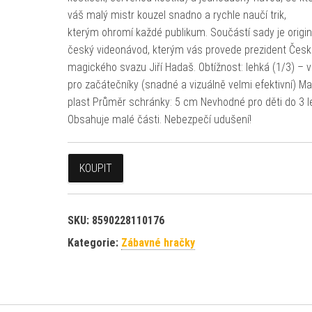
váš malý mistr kouzel snadno a rychle naučí trik,
kterým ohromí každé publikum. Součástí sady je origin
český videonávod, kterým vás provede prezident Čes
magického svazu Jiří Hadaš. Obtížnost: lehká (1/3) – 
pro začátečníky (snadné a vizuálně velmi efektivní) Mat
plast Průměr schránky: 5 cm Nevhodné pro děti do 3 le
Obsahuje malé části. Nebezpečí udušení!
KOUPIT
SKU:
8590228110176
Kategorie:
Zábavné hračky