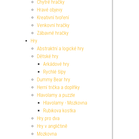
Chytré hračky
Hravé objevy
Kreativní tvoření
Venkovní hračky
Zábavné hračky
Hry
Abstraktní a logické hry
Dětské hry
Arkádové hry
Rychlé šípy
Dummy Bear hry
Herní trička a doplňky
Hlavolamy a puzzle
Hlavolamy - Mozkovna
Rubikova kostka
Hry pro dva
Hry v angličtině
Mozkovna