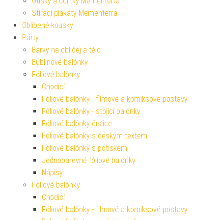
Otisky a odlitky Mementerra
Stírací plakáty Mementerra
Oblíbené kousky
Párty
Barvy na obličej a tělo
Bublinové balónky
Fóliové balónky
Chodící
Fóliové balónky - filmové a komiksové postavy
Fóliové balónky - stojící balónky
Fóliové balónky číslice
Fóliové balónky s českým textem
Fóliové balónky s potiskem
Jednobarevné fóliové balónky
Nápisy
Fóliové balónky
Chodící
Fóliové balónky - filmové a komiksové postavy