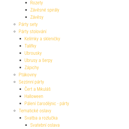
Rozety
Závěsné spirály
Závěsy
Párty sety
Párty stolování
Kelímky a skleničky
Talířky
Ubrousky
Ubrusy a šerpy
Zápichy
Ptákoviny
Sezónní párty
Čert a Mikuláš
Halloween
Pálení čarodějnic - párty
Tematické oslavy
Svatba a rozlučka
Svatební oslava