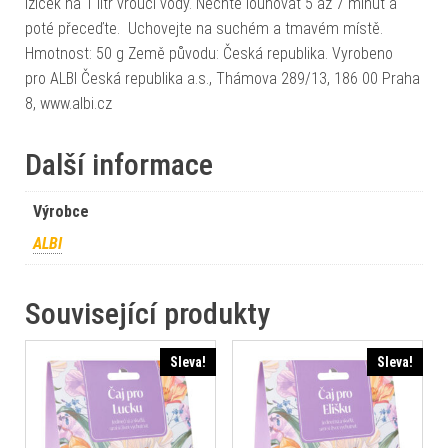
lžiček na 1 litr vroucí vody. Nechte louhovat 5 až 7 minut a
poté přeceďte. Uchovejte na suchém a tmavém místě.
Hmotnost: 50 g Země původu: Česká republika. Vyrobeno
pro ALBI Česká republika a.s., Thámova 289/13, 186 00 Praha
8, www.albi.cz
Další informace
Výrobce
ALBI
Související produkty
Sleva!
Sleva!