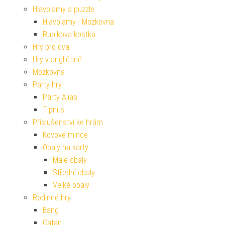
Hlavolamy a puzzle
Hlavolamy - Mozkovna
Rubikova kostka
Hry pro dva
Hry v angličtině
Mozkovna
Párty hry
Párty Alias
Tipni si
Příslušenství ke hrám
Kovové mince
Obaly na karty
Malé obaly
Střední obaly
Velké obaly
Rodinné hry
Bang
Catan