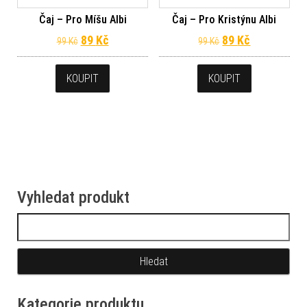
Čaj – Pro Míšu Albi
Čaj – Pro Kristýnu Albi
Původní cena byla: 99 Kč.
Aktuální cena je: 89 Kč.
Původní cena byl
Aktuální ce
89
Kč
89
Kč
99
Kč
99
Kč
KOUPIT
KOUPIT
Vyhledat produkt
Vyhledávání
Kategorie produktu