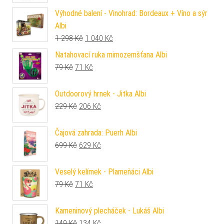
Výhodné balení - Vinohrad: Bordeaux + Víno a sýr
Albi
Původní cena byla: 1 298 Kč.
Aktuální cena je: 1 040 Kč.
1 298
Kč
1 040
Kč
Natahovací ruka mimozemšťana Albi
Původní cena byla: 79 Kč.
Aktuální cena je: 71 Kč.
79
Kč
71
Kč
Outdoorový hrnek - Jitka Albi
Původní cena byla: 229 Kč.
Aktuální cena je: 206 Kč.
229
Kč
206
Kč
Čajová zahrada: Puerh Albi
Původní cena byla: 699 Kč.
Aktuální cena je: 629 Kč.
699
Kč
629
Kč
Veselý kelímek - Plameňáci Albi
Původní cena byla: 79 Kč.
Aktuální cena je: 71 Kč.
79
Kč
71
Kč
Kameninový plecháček - Lukáš Albi
Původní cena byla: 149 Kč.
Aktuální cena je: 134 Kč.
149
Kč
134
Kč