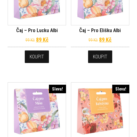
Čaj – Pro Lucku Albi
Čaj – Pro Elišku Albi
Původní cena byla: 99 Kč.
Aktuální cena je: 89 Kč.
Původní cena byl
Aktuální ce
89
Kč
89
Kč
99
Kč
99
Kč
KOUPIT
KOUPIT
Sleva!
Sleva!