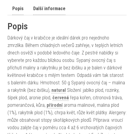
Popis
Další informace
Popis
Dárkový čaj v krabičce je ideální dárek pro nejednoho
zmrzlíka. Během chladných večerů zahřeje, v teplých letních
dnech osvěží v podobě ledového čaje. Z pestré nabídky si
vyberete pro každou blízkou osobu. Sypaný ovocný čaj s
příchutí maliny a rakytníku je bez ibišku a je balen v dárkové
květinové krabičce s milým textem. Odpadá vám tak starost
s balením dárku. Hmotnost: 50 g Sypaný ovocný čaj – malina
a rakytník (bez ibišku),
natural
Složení: jablko plod, rozinky,
šípek plod, aronie plod,
červená
řepa kořen, citronová tráva,
pomerančová, kůra,
přírodní
aroma malinové, malina plod
(1%), rakytník plod (1%), chrpa květ, růže květ plátky. Alergeny:
může obsahovat stopy skořápkových plodů. Příprava: vroucí
vodou zalijte čaj v poměru cca 4 až 6 vrchovatých čajových