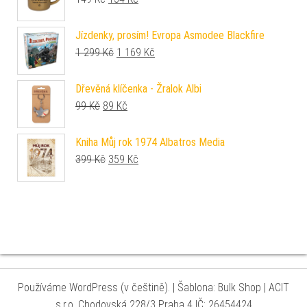
Jízdenky, prosím! Evropa Asmodee Blackfire
Původní cena byla: 1 299 Kč.
Aktuální cena je: 1 169 Kč.
1 299
Kč
1 169
Kč
Dřevěná klíčenka - Žralok Albi
Původní cena byla: 99 Kč.
Aktuální cena je: 89 Kč.
99
Kč
89
Kč
Kniha Můj rok 1974 Albatros Media
Původní cena byla: 399 Kč.
Aktuální cena je: 359 Kč.
399
Kč
359
Kč
Používáme WordPress (v češtině).
|
Šablona: Bulk Shop
| ACIT
s.r.o. Chodovská 228/3 Praha 4 IČ: 26454424