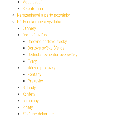
Modelovací
S konfetami
Narozeninové a párty pozvánky
Párty dekorace a výzdoba
Bannery
Dortové svíčky
Barevné dortové svíčky
Dortové svíčky Číslice
Jednobarevné dortové svíčky
Tvary
Fontány a prskavky
Fontány
Prskavky
Girlandy
Konfety
Lampiony
Piňaty
Závěsné dekorace