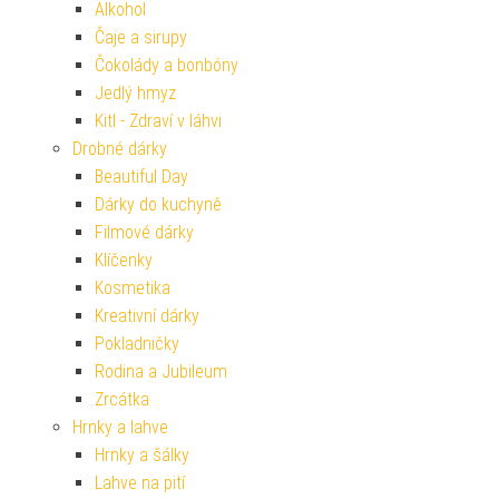
Alkohol
Čaje a sirupy
Čokolády a bonbóny
Jedlý hmyz
Kitl - Zdraví v láhvi
Drobné dárky
Beautiful Day
Dárky do kuchyně
Filmové dárky
Klíčenky
Kosmetika
Kreativní dárky
Pokladničky
Rodina a Jubileum
Zrcátka
Hrnky a lahve
Hrnky a šálky
Lahve na pití