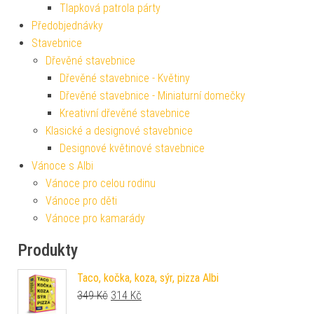
Tlapková patrola párty
Předobjednávky
Stavebnice
Dřevěné stavebnice
Dřevěné stavebnice - Květiny
Dřevěné stavebnice - Miniaturní domečky
Kreativní dřevěné stavebnice
Klasické a designové stavebnice
Designové květinové stavebnice
Vánoce s Albi
Vánoce pro celou rodinu
Vánoce pro děti
Vánoce pro kamarády
Produkty
Taco, kočka, koza, sýr, pizza Albi
Původní cena byla: 349 Kč.
Aktuální cena je: 314 Kč.
349
Kč
314
Kč