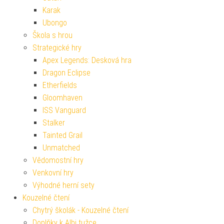
Karak
Ubongo
Škola s hrou
Strategické hry
Apex Legends: Desková hra
Dragon Eclipse
Etherfields
Gloomhaven
ISS Vanguard
Stalker
Tainted Grail
Unmatched
Vědomostní hry
Venkovní hry
Výhodné herní sety
Kouzelné čtení
Chytrý školák - Kouzelné čtení
Doplňky k Albi tužce