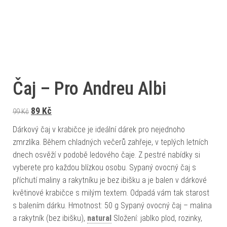
Čaj – Pro Andreu Albi
Původní cena byla: 99 Kč.
Aktuální cena je: 89 Kč.
89
Kč
99
Kč
Dárkový čaj v krabičce je ideální dárek pro nejednoho
zmrzlíka. Během chladných večerů zahřeje, v teplých letních
dnech osvěží v podobě ledového čaje. Z pestré nabídky si
vyberete pro každou blízkou osobu. Sypaný ovocný čaj s
příchutí maliny a rakytníku je bez ibišku a je balen v dárkové
květinové krabičce s milým textem. Odpadá vám tak starost
s balením dárku. Hmotnost: 50 g Sypaný ovocný čaj – malina
a rakytník (bez ibišku),
natural
Složení: jablko plod, rozinky,