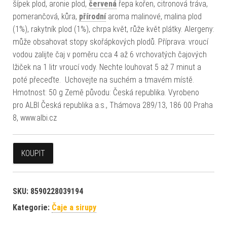
šípek plod, aronie plod,
červená
řepa kořen, citronová tráva,
pomerančová, kůra,
přírodní
aroma malinové, malina plod
(1%), rakytník plod (1%), chrpa květ, růže květ plátky. Alergeny:
může obsahovat stopy skořápkových plodů. Příprava: vroucí
vodou zalijte čaj v poměru cca 4 až 6 vrchovatých čajových
lžiček na 1 litr vroucí vody. Nechte louhovat 5 až 7 minut a
poté přeceďte. Uchovejte na suchém a tmavém místě.
Hmotnost: 50 g Země původu: Česká republika. Vyrobeno
pro ALBI Česká republika a.s., Thámova 289/13, 186 00 Praha
8, www.albi.cz
KOUPIT
SKU:
8590228039194
Kategorie:
Čaje a sirupy