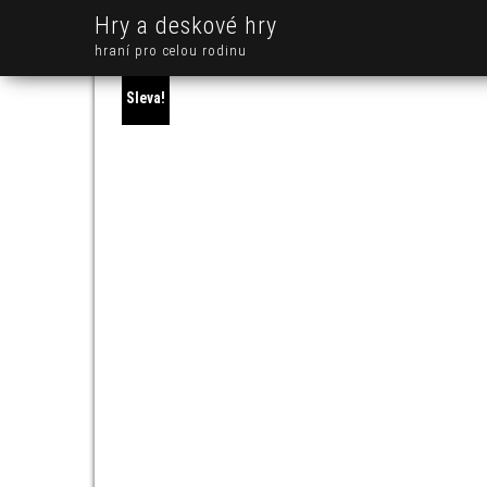
Hry a deskové hry
hraní pro celou rodinu
Sleva!