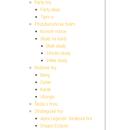
Párty hry
Párty Alias
Tipni si
Příslušenství ke hrám
Kovové mince
Obaly na karty
Malé obaly
Střední obaly
Velké obaly
Rodinné hry
Bang
Catan
Karak
Ubongo
Škola s hrou
Strategické hry
Apex Legends: Desková hra
Dragon Eclipse