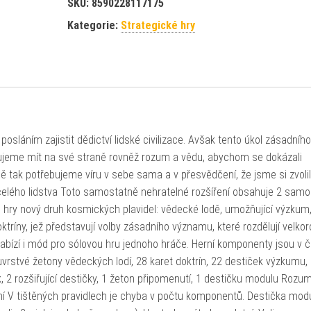
SKU:
8590228117175
Kategorie:
Strategické hry
s posláním zajistit dědictví lidské civilizace. Avšak tento úkol zásadního
bujeme mít na své straně rovněž rozum a vědu, abychom se dokázali
ně tak potřebujeme víru v sebe sama a v přesvědčení, že jsme si zvolil
elého lidstva Toto samostatně nehratelné rozšíření obsahuje 2 sam
 hry nový druh kosmických plavidel: vědecké lodě, umožňující výzkum,
doktríny, jež představují volby zásadního významu, které rozdělují velko
 nabízí i mód pro sólovou hru jednoho hráče. Herní komponenty jsou v
vrstvé žetony vědeckých lodí, 28 karet doktrín, 22 destiček výzkumu,
, 2 rozšiřující destičky, 1 žeton připomenutí, 1 destičku modulu Rozu
ění V tištěných pravidlech je chyba v počtu komponentů. Destička mod