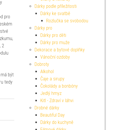
by
Dárky podle příležitosti
Dárky ke svatbě
ód pro
Rozlučka se svobodou
 českém
Dárky pro
rstvé
Dárky pro děti
ýzkumu,
Dárky pro muže
, 2
Dekorace a bytové doplňky
odulu
Vánoční ozdoby
Dobroty
Alkohol
 má být
Čaje a sirupy
ru tedy
Čokolády a bonbóny
Jedlý hmyz
Kitl - Zdraví v láhvi
Drobné dárky
Beautiful Day
Dárky do kuchyně
Filmové dárky