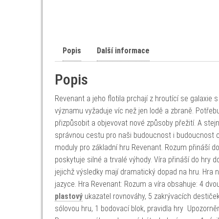
Popis
Další informace
Popis
Revenant a jeho flotila prchají z hroutící se galaxie 
významu vyžaduje víc než jen lodě a zbraně. Potře
přizpůsobit a objevovat nové způsoby přežití. A stej
správnou cestu pro naši budoucnost i budoucnost c
moduly pro základní hru Revenant. Rozum přináší do
poskytuje silné a trvalé výhody. Víra přináší do hry 
jejichž výsledky mají dramatický dopad na hru. Hra
jazyce. Hra Revenant: Rozum a víra obsahuje: 4 dvou
plastový
ukazatel rovnováhy, 5 zakrývacích destiček
sólovou hru, 1 bodovací blok, pravidla hry Upozorn