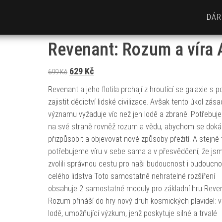
DÁR
Revenant: Rozum a víra 
Původní cena byla: 699 Kč.
Aktuální cena je: 629 Kč.
629
Kč
699
Kč
Revenant a jeho flotila prchají z hroutící se galaxie s 
zajistit dědictví lidské civilizace. Avšak tento úkol zás
významu vyžaduje víc než jen lodě a zbraně. Potřebuj
na své straně rovněž rozum a vědu, abychom se dokáz
přizpůsobit a objevovat nové způsoby přežití. A stejně 
potřebujeme víru v sebe sama a v přesvědčení, že jsm
zvolili správnou cestu pro naši budoucnost i budoucno
celého lidstva Toto samostatně nehratelné rozšíření
obsahuje 2 samostatné moduly pro základní hru Reve
Rozum přináší do hry nový druh kosmických plavidel: 
lodě, umožňující výzkum, jenž poskytuje silné a trvalé