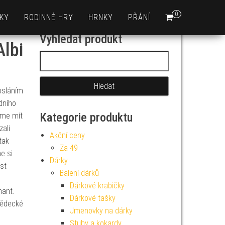
0
KY
RODINNÉ HRY
HRNKY
PŘÁNÍ
Vyhledat produkt
Albi
Vyhledávání
posláním
adního
Kategorie produktu
eme mít
ali
Akční ceny
tak
Za 49
e si
Dárky
st
Balení dárků
Dárkové krabičky
nant.
Dárkové tašky
vědecké
Jmenovky na dárky
Stuhy a kokardy