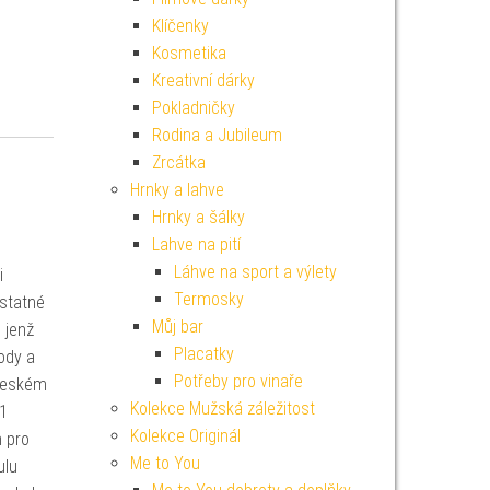
Klíčenky
Kosmetika
Kreativní dárky
Pokladničky
Rodina a Jubileum
Zrcátka
Hrnky a lahve
Hrnky a šálky
Lahve na pití
Láhve na sport a výlety
i
Termosky
ostatné
Můj bar
 jenž
Placatky
rody a
Potřeby pro vinaře
 českém
Kolekce Mužská záležitost
 1
Kolekce Originál
m pro
Me to You
ulu