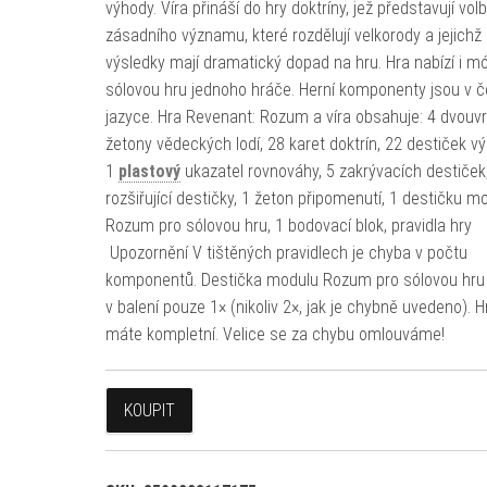
výhody. Víra přináší do hry doktríny, jež představují vol
zásadního významu, které rozdělují velkorody a jejichž
výsledky mají dramatický dopad na hru. Hra nabízí i m
sólovou hru jednoho hráče. Herní komponenty jsou v
jazyce. Hra Revenant: Rozum a víra obsahuje: 4 dvouv
žetony vědeckých lodí, 28 karet doktrín, 22 destiček v
1
plastový
ukazatel rovnováhy, 5 zakrývacích destiček
rozšiřující destičky, 1 žeton připomenutí, 1 destičku m
Rozum pro sólovou hru, 1 bodovací blok, pravidla hry
Upozornění V tištěných pravidlech je chyba v počtu
komponentů. Destička modulu Rozum pro sólovou hru
v balení pouze 1× (nikoliv 2×, jak je chybně uvedeno). H
máte kompletní. Velice se za chybu omlouváme!
KOUPIT