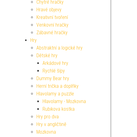
Chytré hračky
Hravé objevy
Kreativní tvoření
Venkovní hračky
Zábavné hračky
Hry
Abstraktní a logické hry
Dětské hry
Arkádové hry
Rychlé šípy
Dummy Bear hry
Herní trička a doplňky
Hlavolamy a puzzle
Hlavolamy - Mozkovna
Rubikova kostka
Hry pro dva
Hry v angličtině
Mozkovna