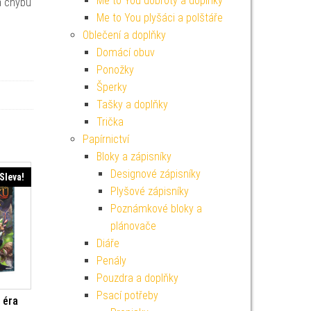
Me to You dobroty a doplňky
a chybu
Me to You plyšáci a polštáře
Oblečení a doplňky
Domácí obuv
Ponožky
Šperky
Tašky a doplňky
Trička
Papírnictví
Bloky a zápisníky
Designové zápisníky
Sleva!
Plyšové zápisníky
Poznámkové bloky a
plánovače
Diáře
Penály
Pouzdra a doplňky
Psací potřeby
 éra