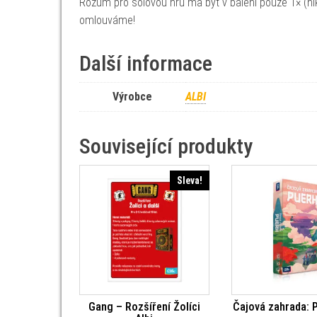
Rozum pro sólovou hru má být v balení pouze 1× (nik
omlouváme!
Další informace
Výrobce
ALBI
Související produkty
Sleva!
Gang – Rozšíření Žolíci
Čajová zahrada: P