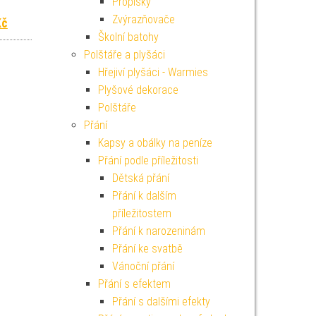
Propisky
Zvýrazňovače
 cena byla: 1 499 Kč.
Aktuální cena je: 1 349 Kč.
Kč
Školní batohy
Polštáře a plyšáci
Hřejiví plyšáci - Warmies
Plyšové dekorace
Polštáře
Přání
Kapsy a obálky na peníze
Přání podle příležitosti
Dětská přání
Přání k dalším
příležitostem
Přání k narozeninám
Přání ke svatbě
Vánoční přání
Přání s efektem
Přání s dalšími efekty