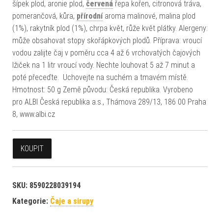
šípek plod, aronie plod,
červená
řepa kořen, citronová tráva,
pomerančová, kůra,
přírodní
aroma malinové, malina plod
(1%), rakytník plod (1%), chrpa květ, růže květ plátky. Alergeny:
může obsahovat stopy skořápkových plodů. Příprava: vroucí
vodou zalijte čaj v poměru cca 4 až 6 vrchovatých čajových
lžiček na 1 litr vroucí vody. Nechte louhovat 5 až 7 minut a
poté přeceďte. Uchovejte na suchém a tmavém místě.
Hmotnost: 50 g Země původu: Česká republika. Vyrobeno
pro ALBI Česká republika a.s., Thámova 289/13, 186 00 Praha
8, www.albi.cz
KOUPIT
SKU:
8590228039194
Kategorie:
Čaje a sirupy