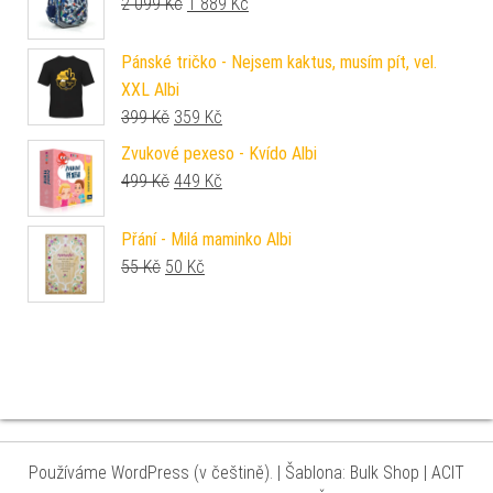
Původní cena byla: 2 099 Kč.
Aktuální cena je: 1 889 Kč.
2 099
Kč
1 889
Kč
Pánské tričko - Nejsem kaktus, musím pít, vel.
XXL Albi
Původní cena byla: 399 Kč.
Aktuální cena je: 359 Kč.
399
Kč
359
Kč
Zvukové pexeso - Kvído Albi
Původní cena byla: 499 Kč.
Aktuální cena je: 449 Kč.
499
Kč
449
Kč
Přání - Milá maminko Albi
Původní cena byla: 55 Kč.
Aktuální cena je: 50 Kč.
55
Kč
50
Kč
Používáme WordPress (v češtině).
|
Šablona: Bulk Shop
| ACIT