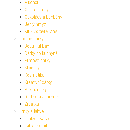
Alkohol
Čaje a sirupy
Čokolády a bonbóny
Jedlý hmyz
Kitl - Zdraví v láhvi
Drobné dárky
Beautiful Day
Dárky do kuchyně
Filmové dárky
Klíčenky
Kosmetika
Kreativní dárky
Pokladničky
Rodina a Jubileum
Zrcátka
Hrnky a lahve
Hrnky a šálky
Lahve na pití