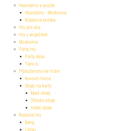
Hlavolamy a puzzle
Hlavolamy - Mozkovna
Rubikova kostka
Hry pro dva
Hry v angličtině
Mozkovna
Párty hry
Párty Alias
Tipni si
Příslušenství ke hrám
Kovové mince
Obaly na karty
Malé obaly
Střední obaly
Velké obaly
Rodinné hry
Bang
Catan