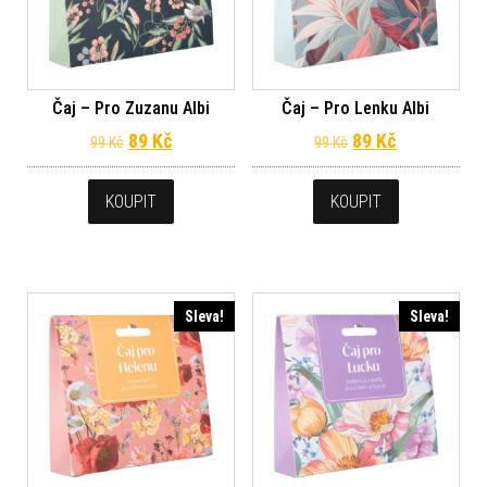
Čaj – Pro Zuzanu Albi
Čaj – Pro Lenku Albi
Původní cena byla: 99 Kč.
Aktuální cena je: 89 Kč.
Původní cena byl
Aktuální ce
89
Kč
89
Kč
99
Kč
99
Kč
KOUPIT
KOUPIT
Sleva!
Sleva!