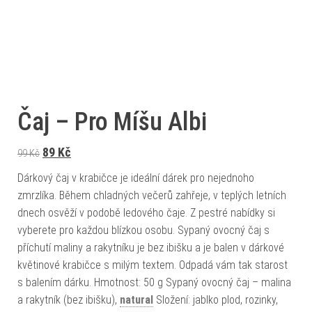
Čaj – Pro Míšu Albi
Původní cena byla: 99 Kč.
Aktuální cena je: 89 Kč.
89
Kč
99
Kč
Dárkový čaj v krabičce je ideální dárek pro nejednoho
zmrzlíka. Během chladných večerů zahřeje, v teplých letních
dnech osvěží v podobě ledového čaje. Z pestré nabídky si
vyberete pro každou blízkou osobu. Sypaný ovocný čaj s
příchutí maliny a rakytníku je bez ibišku a je balen v dárkové
květinové krabičce s milým textem. Odpadá vám tak starost
s balením dárku. Hmotnost: 50 g Sypaný ovocný čaj – malina
a rakytník (bez ibišku),
natural
Složení: jablko plod, rozinky,