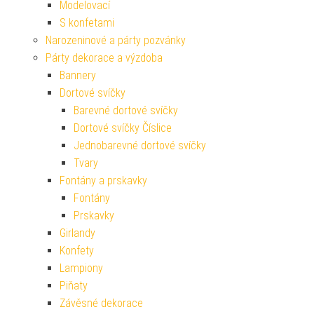
Modelovací
S konfetami
Narozeninové a párty pozvánky
Párty dekorace a výzdoba
Bannery
Dortové svíčky
Barevné dortové svíčky
Dortové svíčky Číslice
Jednobarevné dortové svíčky
Tvary
Fontány a prskavky
Fontány
Prskavky
Girlandy
Konfety
Lampiony
Piňaty
Závěsné dekorace