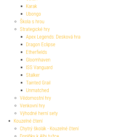
Karak
Ubongo
Škola s hrou
Strategické hry
Apex Legends: Desková hra
Dragon Eclipse
Etherfields
Gloomhaven
ISS Vanguard
Stalker
Tainted Grail
Unmatched
Vědomostní hry
Venkovní hry
Výhodné herní sety
Kouzelné čtení
Chytrý školák - Kouzelné čtení
Doplňky k Albi tužce