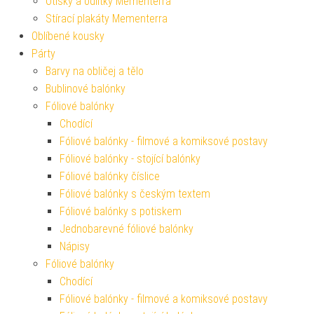
Otisky a odlitky Mementerra
Stírací plakáty Mementerra
Oblíbené kousky
Párty
Barvy na obličej a tělo
Bublinové balónky
Fóliové balónky
Chodící
Fóliové balónky - filmové a komiksové postavy
Fóliové balónky - stojící balónky
Fóliové balónky číslice
Fóliové balónky s českým textem
Fóliové balónky s potiskem
Jednobarevné fóliové balónky
Nápisy
Fóliové balónky
Chodící
Fóliové balónky - filmové a komiksové postavy