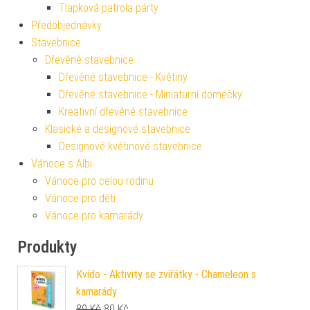
Tlapková patrola párty
Předobjednávky
Stavebnice
Dřevěné stavebnice
Dřevěné stavebnice - Květiny
Dřevěné stavebnice - Miniaturní domečky
Kreativní dřevěné stavebnice
Klasické a designové stavebnice
Designové květinové stavebnice
Vánoce s Albi
Vánoce pro celou rodinu
Vánoce pro děti
Vánoce pro kamarády
Produkty
Kvído - Aktivity se zvířátky - Chameleon s
kamarády
Původní cena byla: 89 Kč.
Aktuální cena je: 80 Kč.
89
Kč
80
Kč