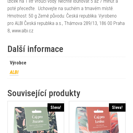
lžiček na 1 litr vroucí vody. Nechte louhovat 5 až 7 minut a
poté přeceďte. Uchovejte na suchém a tmavém místě.
Hmotnost: 50 g Země původu: Česká republika. Vyrobeno
pro ALBI Česká republika a.s., Thámova 289/13, 186 00 Praha
8, www.albi.cz
Další informace
Výrobce
ALBI
Související produkty
Sleva!
Sleva!