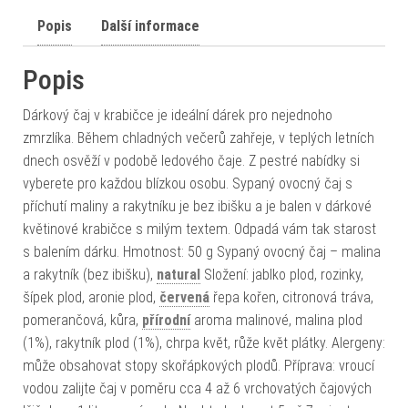
Popis
Další informace
Popis
Dárkový čaj v krabičce je ideální dárek pro nejednoho
zmrzlíka. Během chladných večerů zahřeje, v teplých letních
dnech osvěží v podobě ledového čaje. Z pestré nabídky si
vyberete pro každou blízkou osobu. Sypaný ovocný čaj s
příchutí maliny a rakytníku je bez ibišku a je balen v dárkové
květinové krabičce s milým textem. Odpadá vám tak starost
s balením dárku. Hmotnost: 50 g Sypaný ovocný čaj – malina
a rakytník (bez ibišku),
natural
Složení: jablko plod, rozinky,
šípek plod, aronie plod,
červená
řepa kořen, citronová tráva,
pomerančová, kůra,
přírodní
aroma malinové, malina plod
(1%), rakytník plod (1%), chrpa květ, růže květ plátky. Alergeny:
může obsahovat stopy skořápkových plodů. Příprava: vroucí
vodou zalijte čaj v poměru cca 4 až 6 vrchovatých čajových