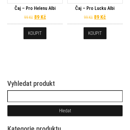
Čaj – Pro Helenu Albi
Čaj – Pro Lucku Albi
Původní cena byla: 99 Kč.
Aktuální cena je: 89 Kč.
Původní cena byl
Aktuální ce
89
Kč
89
Kč
99
Kč
99
Kč
KOUPIT
KOUPIT
Vyhledat produkt
Vyhledávání
Kategorie produktu