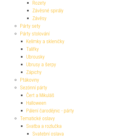
Rozety
Závěsné spirály
Závěsy
Párty sety
Párty stolování
Kelímky a skleničky
Talířky
Ubrousky
Ubrusy a šerpy
Zápichy
Ptákoviny
Sezónní párty
Čert a Mikuláš
Halloween
Pálení čarodějnic - párty
Tematické oslavy
Svatba a rozlučka
Svatební oslava