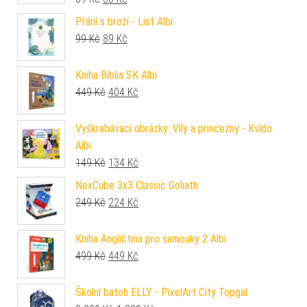
Přání s broží - List Albi
Původní cena byla: 99 Kč.
Aktuální cena je: 89 Kč.
99
Kč
89
Kč
Kniha Biblia SK Albi
Původní cena byla: 449 Kč.
Aktuální cena je: 404 Kč.
449
Kč
404
Kč
Vyškrabávací obrázky: Víly a princezny - Kvído
Albi
Původní cena byla: 149 Kč.
Aktuální cena je: 134 Kč.
149
Kč
134
Kč
NexCube 3x3 Classic Goliath
Původní cena byla: 249 Kč.
Aktuální cena je: 224 Kč.
249
Kč
224
Kč
Kniha Angličtina pro samouky 2 Albi
Původní cena byla: 499 Kč.
Aktuální cena je: 449 Kč.
499
Kč
449
Kč
Školní batoh ELLY - PixelArt City Topgal