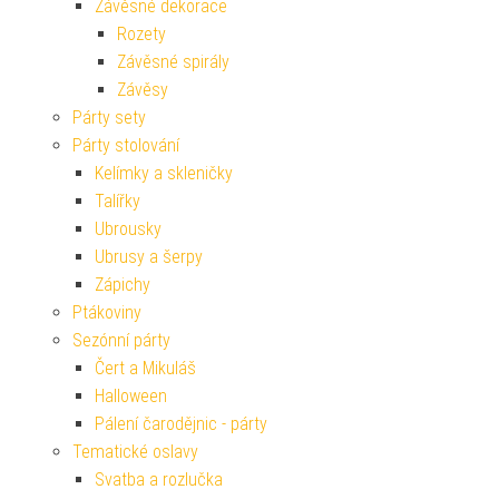
Závěsné dekorace
Rozety
Závěsné spirály
Závěsy
Párty sety
Párty stolování
Kelímky a skleničky
Talířky
Ubrousky
Ubrusy a šerpy
Zápichy
Ptákoviny
Sezónní párty
Čert a Mikuláš
Halloween
Pálení čarodějnic - párty
Tematické oslavy
Svatba a rozlučka