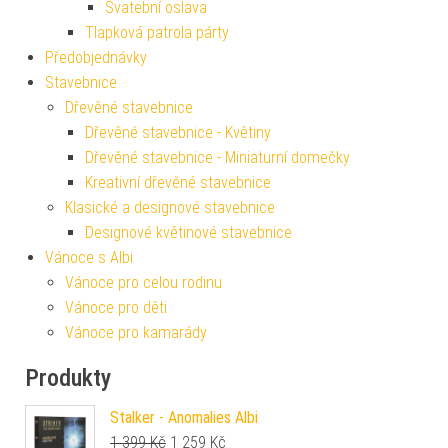
Svatební oslava
Tlapková patrola párty
Předobjednávky
Stavebnice
Dřevěné stavebnice
Dřevěné stavebnice - Květiny
Dřevěné stavebnice - Miniaturní domečky
Kreativní dřevěné stavebnice
Klasické a designové stavebnice
Designové květinové stavebnice
Vánoce s Albi
Vánoce pro celou rodinu
Vánoce pro děti
Vánoce pro kamarády
Produkty
Stalker - Anomalies Albi
Původní cena byla: 1 399 Kč.
Aktuální cena je: 1 259 Kč.
1 399
Kč
1 259
Kč