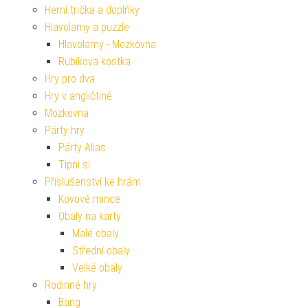
Herní trička a doplňky
Hlavolamy a puzzle
Hlavolamy - Mozkovna
Rubikova kostka
Hry pro dva
Hry v angličtině
Mozkovna
Párty hry
Párty Alias
Tipni si
Příslušenství ke hrám
Kovové mince
Obaly na karty
Malé obaly
Střední obaly
Velké obaly
Rodinné hry
Bang