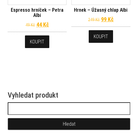
Espresso hrníček – Petra
Hrnek – Úžasný chlap Albi
Albi
Původní cena byl
Aktuální ce
99
Kč
249
Kč
Původní cena byla: 49 Kč.
Aktuální cena je: 44 Kč.
44
Kč
49
Kč
KOUPIT
KOUPIT
Vyhledat produkt
Vyhledávání