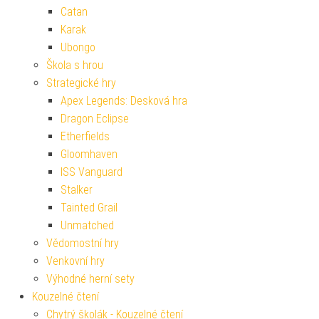
Catan
Karak
Ubongo
Škola s hrou
Strategické hry
Apex Legends: Desková hra
Dragon Eclipse
Etherfields
Gloomhaven
ISS Vanguard
Stalker
Tainted Grail
Unmatched
Vědomostní hry
Venkovní hry
Výhodné herní sety
Kouzelné čtení
Chytrý školák - Kouzelné čtení