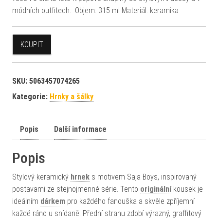
módních outfitech. Objem: 315 ml Materiál: keramika
KOUPIT
SKU:
5063457074265
Kategorie:
Hrnky a šálky
Popis
Další informace
Popis
Stylový keramický
hrnek
s motivem Saja Boys, inspirovaný
postavami ze stejnojmenné série. Tento
originální
kousek je
ideálním
dárkem
pro každého fanouška a skvěle zpříjemní
každé ráno u snídaně. Přední stranu zdobí výrazný, graffitový