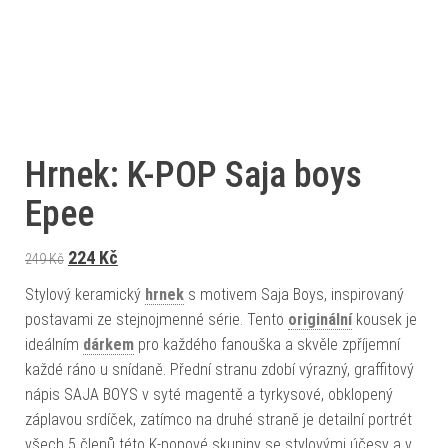
Hrnek: K-POP Saja boys
Epee
Původní cena byla: 249 Kč.
Aktuální cena je: 224 Kč.
224
Kč
249
Kč
Stylový keramický
hrnek
s motivem Saja Boys, inspirovaný
postavami ze stejnojmenné série. Tento
originální
kousek je
ideálním
dárkem
pro každého fanouška a skvěle zpříjemní
každé ráno u snídaně. Přední stranu zdobí výrazný, graffitový
nápis SAJA BOYS v syté magentě a tyrkysové, obklopený
záplavou srdíček, zatímco na druhé straně je detailní portrét
všech 5 členů této K-popové skupiny se stylovými účesy a v