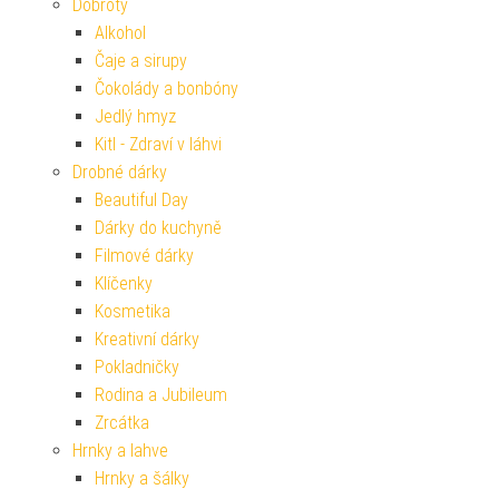
Dobroty
Alkohol
Čaje a sirupy
Čokolády a bonbóny
Jedlý hmyz
Kitl - Zdraví v láhvi
Drobné dárky
Beautiful Day
Dárky do kuchyně
Filmové dárky
Klíčenky
Kosmetika
Kreativní dárky
Pokladničky
Rodina a Jubileum
Zrcátka
Hrnky a lahve
Hrnky a šálky