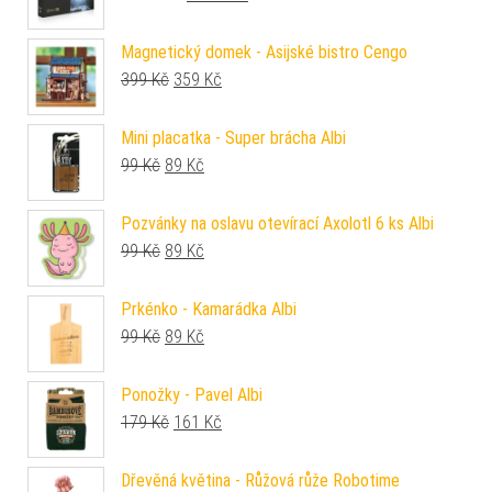
Magnetický domek - Asijské bistro Cengo
Původní cena byla: 399 Kč.
Aktuální cena je: 359 Kč.
399
Kč
359
Kč
Mini placatka - Super brácha Albi
Původní cena byla: 99 Kč.
Aktuální cena je: 89 Kč.
99
Kč
89
Kč
Pozvánky na oslavu otevírací Axolotl 6 ks Albi
Původní cena byla: 99 Kč.
Aktuální cena je: 89 Kč.
99
Kč
89
Kč
Prkénko - Kamarádka Albi
Původní cena byla: 99 Kč.
Aktuální cena je: 89 Kč.
99
Kč
89
Kč
Ponožky - Pavel Albi
Původní cena byla: 179 Kč.
Aktuální cena je: 161 Kč.
179
Kč
161
Kč
Dřevěná květina - Růžová růže Robotime