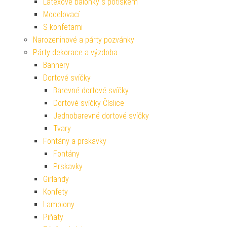
Latexové balónky s potiskem
Modelovací
S konfetami
Narozeninové a párty pozvánky
Párty dekorace a výzdoba
Bannery
Dortové svíčky
Barevné dortové svíčky
Dortové svíčky Číslice
Jednobarevné dortové svíčky
Tvary
Fontány a prskavky
Fontány
Prskavky
Girlandy
Konfety
Lampiony
Piňaty