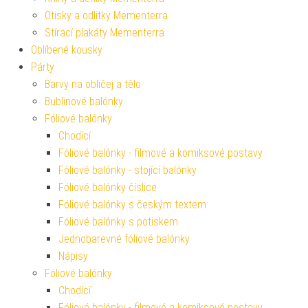
Otisky a odlitky Mementerra
Stírací plakáty Mementerra
Oblíbené kousky
Párty
Barvy na obličej a tělo
Bublinové balónky
Fóliové balónky
Chodící
Fóliové balónky - filmové a komiksové postavy
Fóliové balónky - stojící balónky
Fóliové balónky číslice
Fóliové balónky s českým textem
Fóliové balónky s potiskem
Jednobarevné fóliové balónky
Nápisy
Fóliové balónky
Chodící
Fóliové balónky - filmové a komiksové postavy