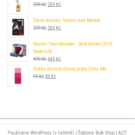
Původní cena byla: 299 Kč.
Aktuální cena je: 269 Kč.
299
Kč
269
Kč
Černé historky: Sérioví vrazi Mindok
Původní cena byla: 299 Kč.
Aktuální cena je: 269 Kč.
299
Kč
269
Kč
Recent Toys hlavolam - Dutá kostka (3×3)
SmartLife
Původní cena byla: 499 Kč.
Aktuální cena je: 449 Kč.
499
Kč
449
Kč
Svíčky dortové růžové pruhy 24 ks Albi
Původní cena byla: 99 Kč.
Aktuální cena je: 89 Kč.
99
Kč
89
Kč
Používáme WordPress (v češtině).
|
Šablona: Bulk Shop
| ACIT