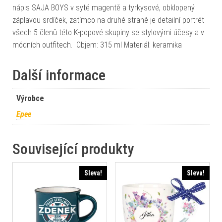
nápis SAJA BOYS v syté magentě a tyrkysové, obklopený
záplavou srdíček, zatímco na druhé straně je detailní portrét
všech 5 členů této K-popové skupiny se stylovými účesy a v
módních outfitech. Objem: 315 ml Materiál: keramika
Další informace
Výrobce
Epee
Související produkty
Sleva!
Sleva!