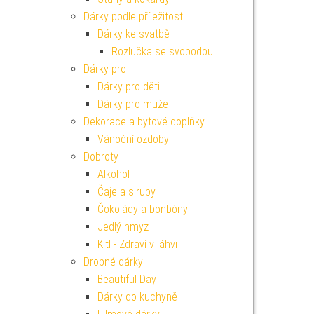
Dárky podle příležitosti
Dárky ke svatbě
Rozlučka se svobodou
Dárky pro
Dárky pro děti
Dárky pro muže
Dekorace a bytové doplňky
Vánoční ozdoby
Dobroty
Alkohol
Čaje a sirupy
Čokolády a bonbóny
Jedlý hmyz
Kitl - Zdraví v láhvi
Drobné dárky
Beautiful Day
Dárky do kuchyně