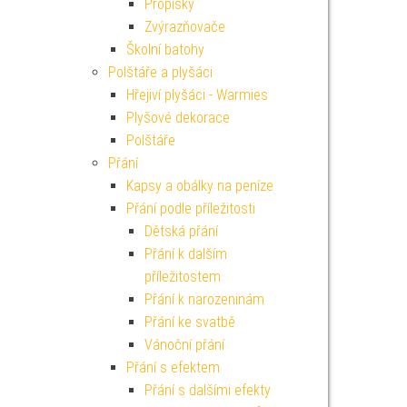
Propisky
Zvýrazňovače
Školní batohy
Polštáře a plyšáci
Hřejiví plyšáci - Warmies
Plyšové dekorace
Polštáře
Přání
Kapsy a obálky na peníze
Přání podle příležitosti
Dětská přání
Přání k dalším
příležitostem
Přání k narozeninám
Přání ke svatbě
Vánoční přání
Přání s efektem
Přání s dalšími efekty