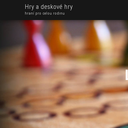
Hry a deskové hry
hraní pro celou rodinu