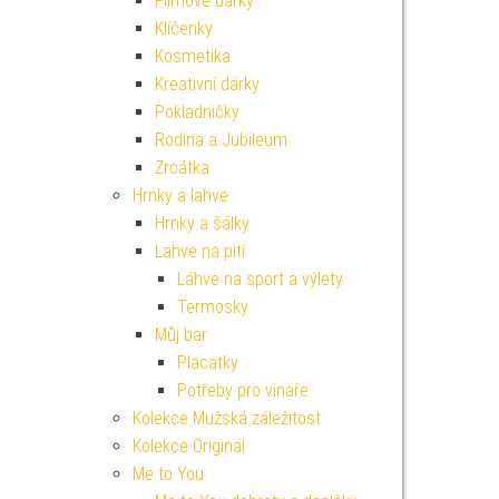
Filmové dárky
Klíčenky
Kosmetika
Kreativní dárky
Pokladničky
Rodina a Jubileum
Zrcátka
Hrnky a lahve
Hrnky a šálky
Lahve na pití
Láhve na sport a výlety
Termosky
Můj bar
Placatky
Potřeby pro vinaře
Kolekce Mužská záležitost
Kolekce Originál
Me to You