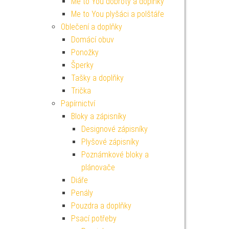
Me to You dobroty a doplňky
Me to You plyšáci a polštáře
Oblečení a doplňky
Domácí obuv
Ponožky
Šperky
Tašky a doplňky
Trička
Papírnictví
Bloky a zápisníky
Designové zápisníky
Plyšové zápisníky
Poznámkové bloky a
plánovače
Diáře
Penály
Pouzdra a doplňky
Psací potřeby