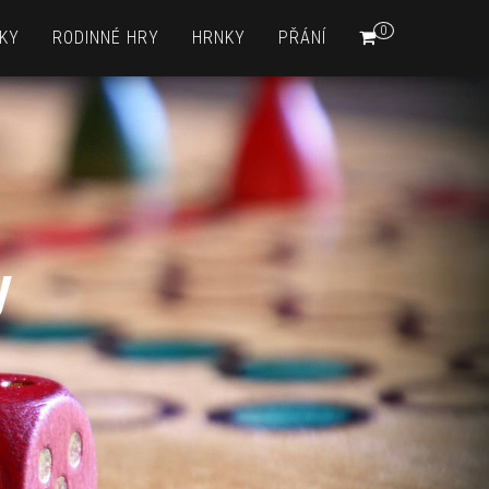
0
KY
RODINNÉ HRY
HRNKY
PŘÁNÍ
y