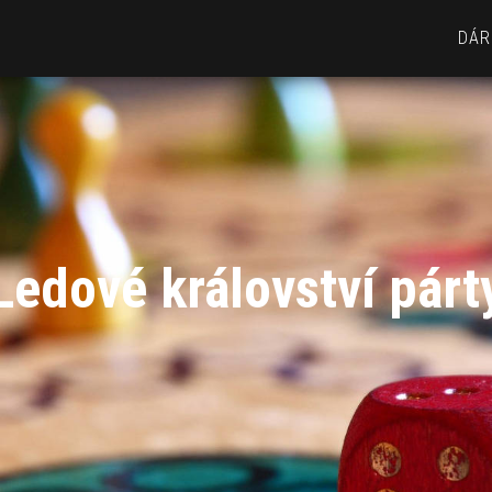
DÁR
Ledové království párt