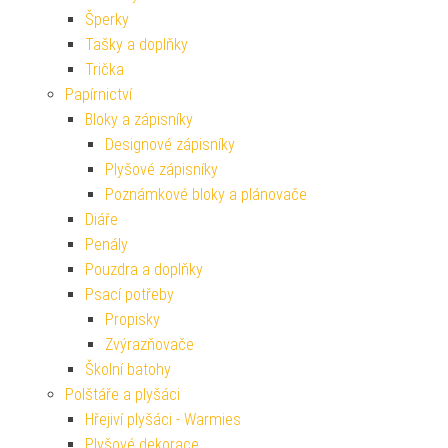
Šperky
Tašky a doplňky
Trička
Papírnictví
Bloky a zápisníky
Designové zápisníky
Plyšové zápisníky
Poznámkové bloky a plánovače
Diáře
Penály
Pouzdra a doplňky
Psací potřeby
Propisky
Zvýrazňovače
Školní batohy
Polštáře a plyšáci
Hřejiví plyšáci - Warmies
Plyšové dekorace