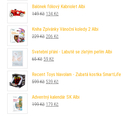
Balónek fóliový Kabriolet Albi
Původní cena byla: 149 Kč.
Aktuální cena je: 134 Kč.
149
Kč
134
Kč
Kniha Zpívánky Vánoční koledy 2 Albi
Původní cena byla: 229 Kč.
Aktuální cena je: 206 Kč.
229
Kč
206
Kč
Svatební přání - Labutě se zlatým peřím Albi
Původní cena byla: 65 Kč.
Aktuální cena je: 59 Kč.
65
Kč
59
Kč
Recent Toys hlavolam - Zubatá kostka SmartLife
Původní cena byla: 599 Kč.
Aktuální cena je: 539 Kč.
599
Kč
539
Kč
Adventný kalendár SK Albi
Původní cena byla: 199 Kč.
Aktuální cena je: 179 Kč.
199
Kč
179
Kč