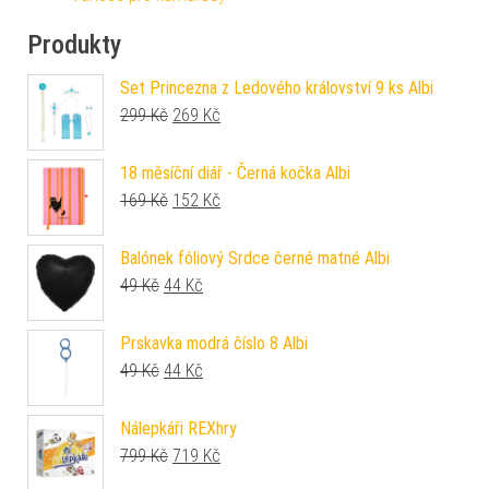
Produkty
Set Princezna z Ledového království 9 ks Albi
Původní cena byla: 299 Kč.
Aktuální cena je: 269 Kč.
299
Kč
269
Kč
18 měsíční diář - Černá kočka Albi
Původní cena byla: 169 Kč.
Aktuální cena je: 152 Kč.
169
Kč
152
Kč
Balónek fóliový Srdce černé matné Albi
Původní cena byla: 49 Kč.
Aktuální cena je: 44 Kč.
49
Kč
44
Kč
Prskavka modrá číslo 8 Albi
Původní cena byla: 49 Kč.
Aktuální cena je: 44 Kč.
49
Kč
44
Kč
Nálepkáři REXhry
Původní cena byla: 799 Kč.
Aktuální cena je: 719 Kč.
799
Kč
719
Kč