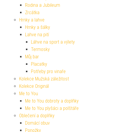
Rodina a Jubileum
Zrcátka
Hrnky a lahve
Hrnky a šálky
Lahve na pití
Láhve na sport a výlety
Termosky
Můj bar
Placatky
Potřeby pro vinaře
Kolekce Mužská záležitost
Kolekce Originál
Me to You
Me to You dobroty a doplňky
Me to You plyšáci a polštáře
Oblečení a doplňky
Domácí obuv
Ponožky