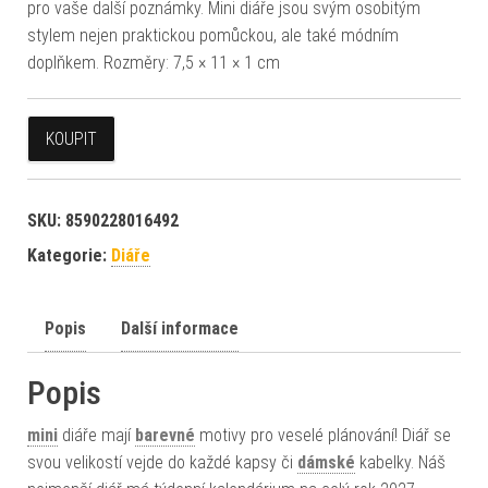
pro vaše další poznámky. Mini diáře jsou svým osobitým
stylem nejen praktickou pomůckou, ale také módním
doplňkem. Rozměry: 7,5 × 11 × 1 cm
KOUPIT
SKU:
8590228016492
Kategorie:
Diáře
Popis
Další informace
Popis
mini
diáře mají
barevné
motivy pro veselé plánování! Diář se
svou velikostí vejde do každé kapsy či
dámské
kabelky. Náš