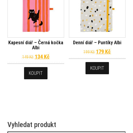
Kapesní diář – Černá kočka
Denní diář – Puntíky Albi
Albi
Původní cena byl
Aktuální c
179
Kč
199
Kč
Původní cena byla: 149 Kč.
Aktuální cena je: 134 Kč.
134
Kč
149
Kč
KOUPIT
KOUPIT
Vyhledat produkt