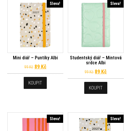
Sleva!
Sleva!
Mini diář – Puntíky Albi
Studentský diář – Mintová
srdce Albi
Původní cena byla: 99 Kč.
Aktuální cena je: 89 Kč.
89
Kč
99
Kč
Původní cena byl
Aktuální ce
89
Kč
99
Kč
KOUPIT
KOUPIT
Sleva!
Sleva!