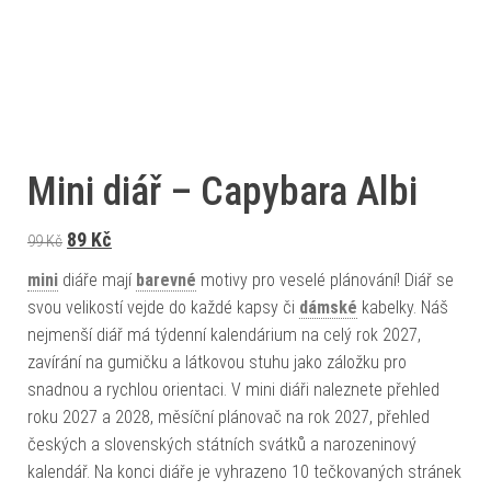
Mini diář – Capybara Albi
Původní cena byla: 99 Kč.
Aktuální cena je: 89 Kč.
89
Kč
99
Kč
mini
diáře mají
barevné
motivy pro veselé plánování! Diář se
svou velikostí vejde do každé kapsy či
dámské
kabelky. Náš
nejmenší diář má týdenní kalendárium na celý rok 2027,
zavírání na gumičku a látkovou stuhu jako záložku pro
snadnou a rychlou orientaci. V mini diáři naleznete přehled
roku 2027 a 2028, měsíční plánovač na rok 2027, přehled
českých a slovenských státních svátků a narozeninový
kalendář. Na konci diáře je vyhrazeno 10 tečkovaných stránek