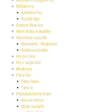
Abstraktní a logické hry
Dětské hry
Arkádové hry
Rychlé šípy
Dummy Bear hry
Herní trička a doplňky
Hlavolamy a puzzle
Hlavolamy - Mozkovna
Rubikova kostka
Hry pro dva
Hry v angličtině
Mozkovna
Párty hry
Párty Alias
Tipni si
Příslušenství ke hrám
Kovové mince
Obaly na karty