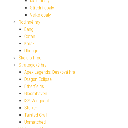
Malé obaly
Střední obaly
Velké obaly
Rodinné hry
Bang
Catan
Karak
Ubongo
Škola s hrou
Strategické hry
Apex Legends: Desková hra
Dragon Eclipse
Etherfields
Gloomhaven
ISS Vanguard
Stalker
Tainted Grail
Unmatched