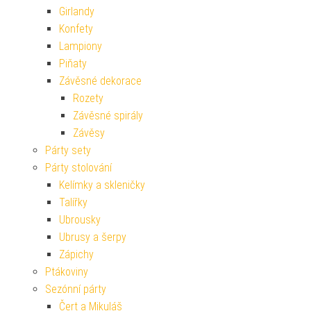
Girlandy
Konfety
Lampiony
Piňaty
Závěsné dekorace
Rozety
Závěsné spirály
Závěsy
Párty sety
Párty stolování
Kelímky a skleničky
Talířky
Ubrousky
Ubrusy a šerpy
Zápichy
Ptákoviny
Sezónní párty
Čert a Mikuláš