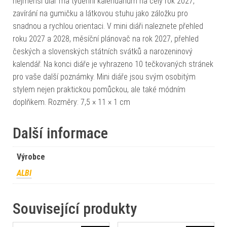
nejmenší diář má týdenní kalendárium na celý rok 2027,
zavírání na gumičku a látkovou stuhu jako záložku pro
snadnou a rychlou orientaci. V mini diáři naleznete přehled
roku 2027 a 2028, měsíční plánovač na rok 2027, přehled
českých a slovenských státních svátků a narozeninový
kalendář. Na konci diáře je vyhrazeno 10 tečkovaných stránek
pro vaše další poznámky. Mini diáře jsou svým osobitým
stylem nejen praktickou pomůckou, ale také módním
doplňkem. Rozměry: 7,5 × 11 × 1 cm
Další informace
Výrobce
ALBI
Související produkty