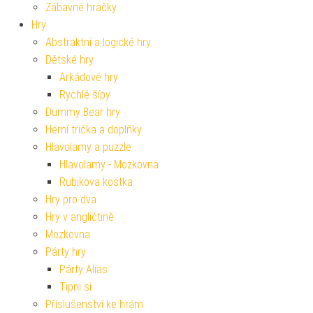
Zábavné hračky
Hry
Abstraktní a logické hry
Dětské hry
Arkádové hry
Rychlé šípy
Dummy Bear hry
Herní trička a doplňky
Hlavolamy a puzzle
Hlavolamy - Mozkovna
Rubikova kostka
Hry pro dva
Hry v angličtině
Mozkovna
Párty hry
Párty Alias
Tipni si
Příslušenství ke hrám