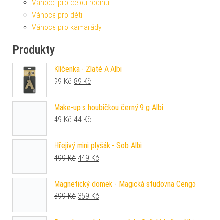
Vánoce pro celou rodinu
Vánoce pro děti
Vánoce pro kamarády
Produkty
Klíčenka - Zlaté A Albi
Původní cena byla: 99 Kč.
Aktuální cena je: 89 Kč.
99
Kč
89
Kč
Make-up s houbičkou černý 9 g Albi
Původní cena byla: 49 Kč.
Aktuální cena je: 44 Kč.
49
Kč
44
Kč
Hřejivý mini plyšák - Sob Albi
Původní cena byla: 499 Kč.
Aktuální cena je: 449 Kč.
499
Kč
449
Kč
Magnetický domek - Magická studovna Cengo
Původní cena byla: 399 Kč.
Aktuální cena je: 359 Kč.
399
Kč
359
Kč