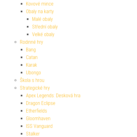
Kovové mince
Obaly na karty
Malé obaly
Střední obaly
Velké obaly
Rodinné hry
Bang
Catan
Karak
Ubongo
Škola s hrou
Strategické hry
Apex Legends: Desková hra
Dragon Eclipse
Etherfields
Gloomhaven
ISS Vanguard
Stalker