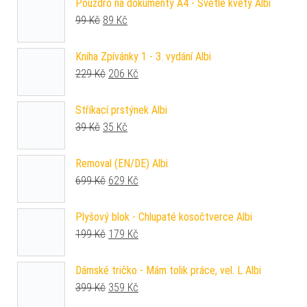
Pouzdro na dokumenty A4 - Světlé květy Albi
Původní cena byla: 99 Kč.
Aktuální cena je: 89 Kč.
99
Kč
89
Kč
Kniha Zpívánky 1 - 3. vydání Albi
Původní cena byla: 229 Kč.
Aktuální cena je: 206 Kč.
229
Kč
206
Kč
Stříkací prstýnek Albi
Původní cena byla: 39 Kč.
Aktuální cena je: 35 Kč.
39
Kč
35
Kč
Removal (EN/DE) Albi
Původní cena byla: 699 Kč.
Aktuální cena je: 629 Kč.
699
Kč
629
Kč
Plyšový blok - Chlupaté kosočtverce Albi
Původní cena byla: 199 Kč.
Aktuální cena je: 179 Kč.
199
Kč
179
Kč
Dámské tričko - Mám tolik práce, vel. L Albi
Původní cena byla: 399 Kč.
Aktuální cena je: 359 Kč.
399
Kč
359
Kč