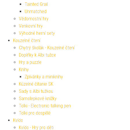
Tainted Grail
Unmatched
Vědomostní hry
Venkovní hry
Výhodné herní sety
Kouzelné čtení
Chytrý školák - Kouzelné čtení
Doplňky k Albi tužce
Hry a puzzle
Knihy
Zpívánky a miniknihy
Kúzelné čítanie SK
Sady s Albi tužkou
Samolepkové knížky
Tolki - Electronic talking pen
Tolki pro dospělé
Kvído
Kvído - Hry pro děti