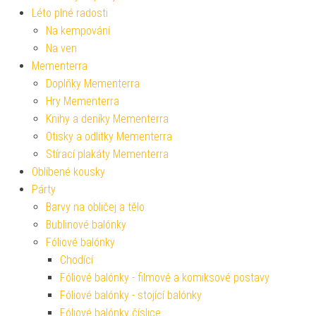
Léto plné radosti
Na kempování
Na ven
Mementerra
Doplňky Mementerra
Hry Mementerra
Knihy a deníky Mementerra
Otisky a odlitky Mementerra
Stírací plakáty Mementerra
Oblíbené kousky
Párty
Barvy na obličej a tělo
Bublinové balónky
Fóliové balónky
Chodící
Fóliové balónky - filmové a komiksové postavy
Fóliové balónky - stojící balónky
Fóliové balónky číslice