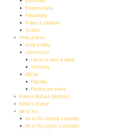
Kosmetika
Kreativní dárky
Pokladničky
Rodina a Jubileum
Zrcátka
Hrnky a lahve
Hrnky a šálky
Lahve na pití
Láhve na sport a výlety
Termosky
Můj bar
Placatky
Potřeby pro vinaře
Kolekce Mužská záležitost
Kolekce Originál
Me to You
Me to You dobroty a doplňky
Me to You plyšáci a polštáře