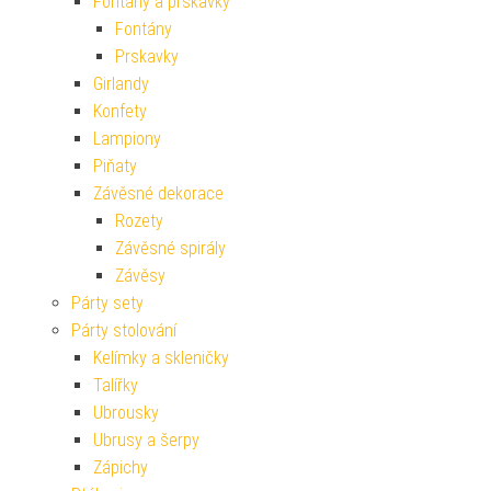
Fontány a prskavky
Fontány
Prskavky
Girlandy
Konfety
Lampiony
Piňaty
Závěsné dekorace
Rozety
Závěsné spirály
Závěsy
Párty sety
Párty stolování
Kelímky a skleničky
Talířky
Ubrousky
Ubrusy a šerpy
Zápichy