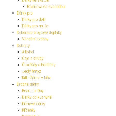
Dárky ke svatbě
Rozlučka se svobodou
Dárky pro
Dárky pro děti
Dárky pro muže
Dekorace a bytové doplňky
Vánoční ozdoby
Dobroty
Alkohol
Čaje a sirupy
Čokolády a bonbóny
Jedlý hmyz
Kitl - Zdraví v láhvi
Drobné dárky
Beautiful Day
Dárky do kuchyně
Filmové dárky
Klíčenky