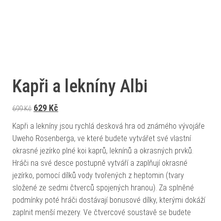
Kapři a lekníny Albi
Původní cena byla: 699 Kč.
Aktuální cena je: 629 Kč.
629
Kč
699
Kč
Kapři a lekníny jsou rychlá desková hra od známého vývojáře
Uweho Rosenberga, ve které budete vytvářet své vlastní
okrasné jezírko plné koi kaprů, leknínů a okrasných prvků.
Hráči na své desce postupně vytváří a zaplňují okrasné
jezírko, pomocí dílků vody tvořených z heptomin (tvary
složené ze sedmi čtverců spojených hranou). Za splněné
podmínky poté hráči dostávají bonusové dílky, kterými dokáží
zaplnit menší mezery. Ve čtvercové soustavě se budete