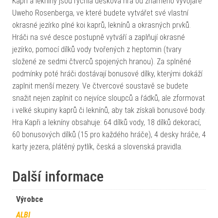
Kapři a lekníny jsou rychlá desková hra od známého vývojáře
Uweho Rosenberga, ve které budete vytvářet své vlastní
okrasné jezírko plné koi kaprů, leknínů a okrasných prvků.
Hráči na své desce postupně vytváří a zaplňují okrasné
jezírko, pomocí dílků vody tvořených z heptomin (tvary
složené ze sedmi čtverců spojených hranou). Za splněné
podmínky poté hráči dostávají bonusové dílky, kterými dokáží
zaplnit menší mezery. Ve čtvercové soustavě se budete
snažit nejen zaplnit co nejvíce sloupců a řádků, ale zformovat
i velké skupiny kaprů či leknínů, aby tak získali bonusové body.
Hra Kapři a lekníny obsahuje: 64 dílků vody, 18 dílků dekorací,
60 bonusových dílků (15 pro každého hráče), 4 desky hráče, 4
karty jezera, plátěný pytlík, česká a slovenská pravidla.
Další informace
Výrobce
ALBI