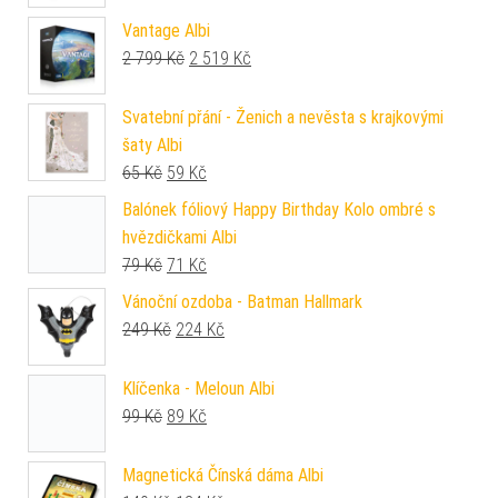
Vantage Albi
Původní cena byla: 2 799 Kč.
Aktuální cena je: 2 519 Kč.
2 799
Kč
2 519
Kč
Svatební přání - Ženich a nevěsta s krajkovými
šaty Albi
Původní cena byla: 65 Kč.
Aktuální cena je: 59 Kč.
65
Kč
59
Kč
Balónek fóliový Happy Birthday Kolo ombré s
hvězdičkami Albi
Původní cena byla: 79 Kč.
Aktuální cena je: 71 Kč.
79
Kč
71
Kč
Vánoční ozdoba - Batman Hallmark
Původní cena byla: 249 Kč.
Aktuální cena je: 224 Kč.
249
Kč
224
Kč
Klíčenka - Meloun Albi
Původní cena byla: 99 Kč.
Aktuální cena je: 89 Kč.
99
Kč
89
Kč
Magnetická Čínská dáma Albi