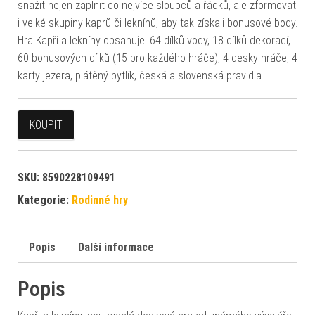
snažit nejen zaplnit co nejvíce sloupců a řádků, ale zformovat
i velké skupiny kaprů či leknínů, aby tak získali bonusové body.
Hra Kapři a lekníny obsahuje: 64 dílků vody, 18 dílků dekorací,
60 bonusových dílků (15 pro každého hráče), 4 desky hráče, 4
karty jezera, plátěný pytlík, česká a slovenská pravidla.
KOUPIT
SKU:
8590228109491
Kategorie:
Rodinné hry
Popis
Další informace
Popis