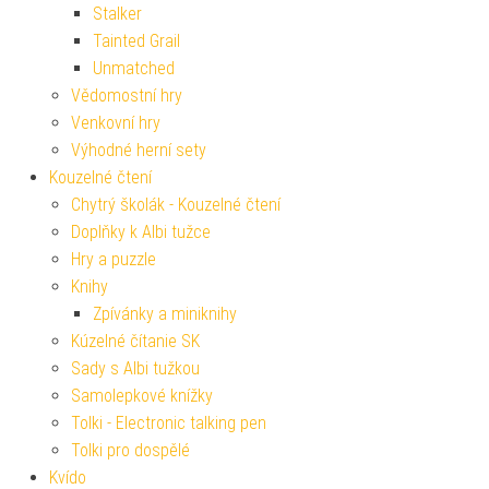
Stalker
Tainted Grail
Unmatched
Vědomostní hry
Venkovní hry
Výhodné herní sety
Kouzelné čtení
Chytrý školák - Kouzelné čtení
Doplňky k Albi tužce
Hry a puzzle
Knihy
Zpívánky a miniknihy
Kúzelné čítanie SK
Sady s Albi tužkou
Samolepkové knížky
Tolki - Electronic talking pen
Tolki pro dospělé
Kvído