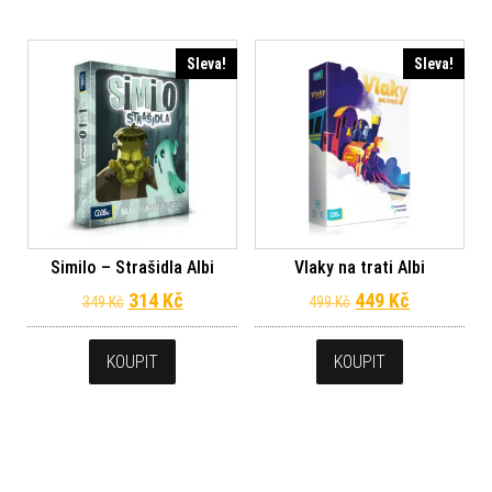
Sleva!
Sleva!
Similo – Strašidla Albi
Vlaky na trati Albi
Původní cena byla: 349 Kč.
Aktuální cena je: 314 Kč.
Původní cena byl
Aktuální c
314
Kč
449
Kč
349
Kč
499
Kč
KOUPIT
KOUPIT