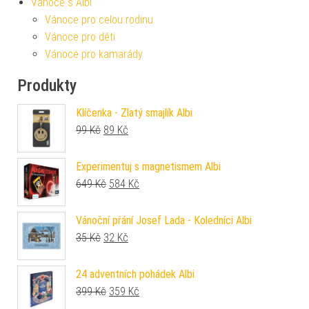
Vánoce s Albi
Vánoce pro celou rodinu
Vánoce pro děti
Vánoce pro kamarády
Produkty
Klíčenka - Zlatý smajlík Albi
Původní cena byla: 99 Kč.
Aktuální cena je: 89 Kč.
99
Kč
89
Kč
Experimentuj s magnetismem Albi
Původní cena byla: 649 Kč.
Aktuální cena je: 584 Kč.
649
Kč
584
Kč
Vánoční přání Josef Lada - Koledníci Albi
Původní cena byla: 35 Kč.
Aktuální cena je: 32 Kč.
35
Kč
32
Kč
24 adventních pohádek Albi
Původní cena byla: 399 Kč.
Aktuální cena je: 359 Kč.
399
Kč
359
Kč