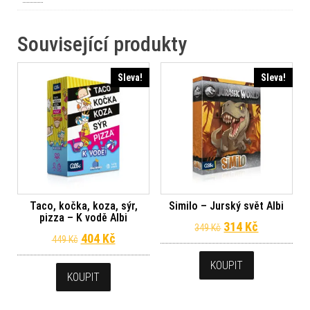
Související produkty
Sleva!
Sleva!
Taco, kočka, koza, sýr,
Similo – Jurský svět Albi
pizza – K vodě Albi
Původní cena byl
Aktuální c
314
Kč
349
Kč
Původní cena byla: 449 Kč.
Aktuální cena je: 404 Kč.
404
Kč
449
Kč
KOUPIT
KOUPIT