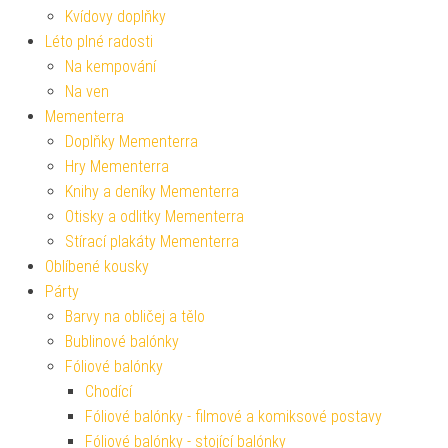
Kvídovy doplňky
Léto plné radosti
Na kempování
Na ven
Mementerra
Doplňky Mementerra
Hry Mementerra
Knihy a deníky Mementerra
Otisky a odlitky Mementerra
Stírací plakáty Mementerra
Oblíbené kousky
Párty
Barvy na obličej a tělo
Bublinové balónky
Fóliové balónky
Chodící
Fóliové balónky - filmové a komiksové postavy
Fóliové balónky - stojící balónky