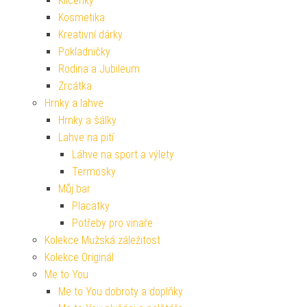
Klíčenky
Kosmetika
Kreativní dárky
Pokladničky
Rodina a Jubileum
Zrcátka
Hrnky a lahve
Hrnky a šálky
Lahve na pití
Láhve na sport a výlety
Termosky
Můj bar
Placatky
Potřeby pro vinaře
Kolekce Mužská záležitost
Kolekce Originál
Me to You
Me to You dobroty a doplňky