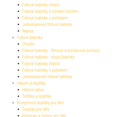
Fóliové balónky číslice
Fóliové balónky s českým textem
Fóliové balónky s potiskem
Jednobarevné fóliové balónky
Nápisy
Fóliové balónky
Chodící
Fóliové balónky - filmové a komiksové postavy
Fóliové balónky - stojící balónky
Fóliové balónky číslice
Fóliové balónky s potiskem
Jednobarevné fóliové balónky
Helium a doplňky
Heliové lahve
Těžítka a doplňky
Kostýmové doplňky pro děti
Čepičky pro děti
Klobouky a čepice pro děti