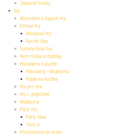
Zábavné hračky
Hry
Abstraktní a logické hry
Dětské hry
Arkádové hry
Rychlé šípy
Dummy Bear hry
Herní trička a doplňky
Hlavolamy a puzzle
Hlavolamy - Mozkovna
Rubikova kostka
Hry pro dva
Hry v angličtině
Mozkovna
Párty hry
Párty Alias
Tipni si
Příslušenství ke hrám