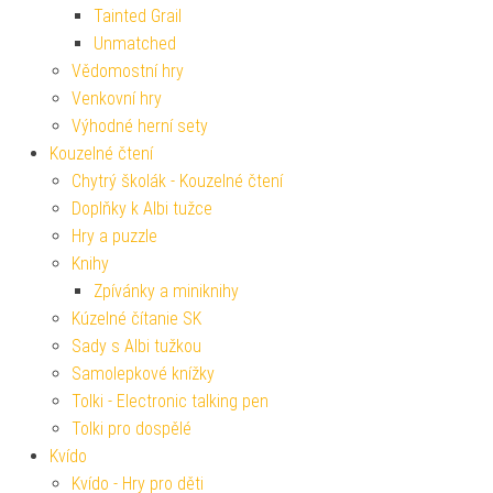
Tainted Grail
Unmatched
Vědomostní hry
Venkovní hry
Výhodné herní sety
Kouzelné čtení
Chytrý školák - Kouzelné čtení
Doplňky k Albi tužce
Hry a puzzle
Knihy
Zpívánky a miniknihy
Kúzelné čítanie SK
Sady s Albi tužkou
Samolepkové knížky
Tolki - Electronic talking pen
Tolki pro dospělé
Kvído
Kvído - Hry pro děti