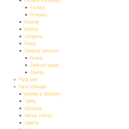
Fontány a prskavky
Fontány
Prskavky
Girlandy
Konfety
Lampiony
Piňaty
Závěsné dekorace
Rozety
Závěsné spirály
Závěsy
Párty sety
Párty stolování
Kelímky a skleničky
Talířky
Ubrousky
Ubrusy a šerpy
Zápichy