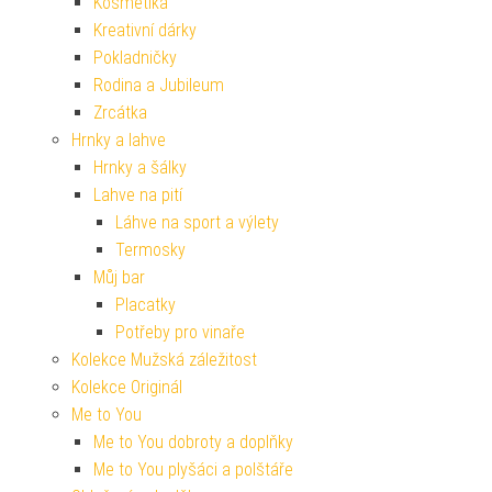
Kosmetika
Kreativní dárky
Pokladničky
Rodina a Jubileum
Zrcátka
Hrnky a lahve
Hrnky a šálky
Lahve na pití
Láhve na sport a výlety
Termosky
Můj bar
Placatky
Potřeby pro vinaře
Kolekce Mužská záležitost
Kolekce Originál
Me to You
Me to You dobroty a doplňky
Me to You plyšáci a polštáře