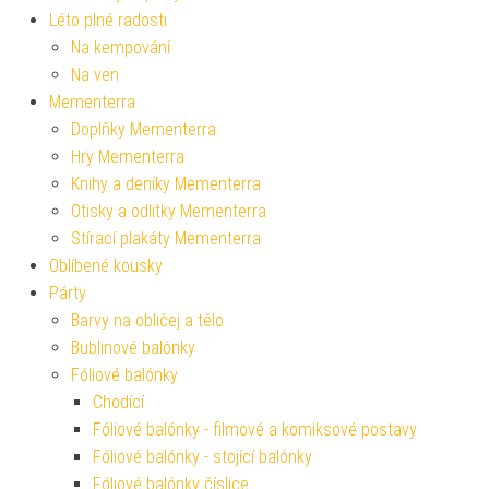
Léto plné radosti
Na kempování
Na ven
Mementerra
Doplňky Mementerra
Hry Mementerra
Knihy a deníky Mementerra
Otisky a odlitky Mementerra
Stírací plakáty Mementerra
Oblíbené kousky
Párty
Barvy na obličej a tělo
Bublinové balónky
Fóliové balónky
Chodící
Fóliové balónky - filmové a komiksové postavy
Fóliové balónky - stojící balónky
Fóliové balónky číslice