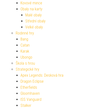
Kovové mince
Obaly na karty
Malé obaly
Střední obaly
Velké obaly
Rodinné hry
Bang
Catan
Karak
Ubongo
Škola s hrou
Strategické hry
Apex Legends: Desková hra
Dragon Eclipse
Etherfields
Gloomhaven
ISS Vanguard
Stalker