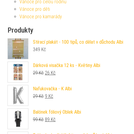
Vánoce pro celou rodinu
Vánoce pro děti
Vánoce pro kamarády
Produkty
Stírací plakát - 100 tipů, co dělat v důchodu Albi
349
Kč
Dárková visačka 12 ks - Květiny Albi
Původní cena byla: 29 Kč.
Aktuální cena je: 26 Kč.
29
Kč
26
Kč
Nafukovačka - K Albi
Původní cena byla: 29 Kč.
Aktuální cena je: 9 Kč.
29
Kč
9
Kč
Balónek fóliový Oblek Albi
Původní cena byla: 99 Kč.
Aktuální cena je: 89 Kč.
99
Kč
89
Kč