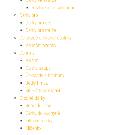
Dárky ke svatbě
Rozlučka se svobodou
Dárky pro
Dárky pro děti
Dárky pro muže
Dekorace a bytové doplňky
Vánoční ozdoby
Dobroty
Alkohol
Čaje a sirupy
Čokolády a bonbóny
Jedlý hmyz
Kitl - Zdraví v láhvi
Drobné dárky
Beautiful Day
Dárky do kuchyně
Filmové dárky
Klíčenky