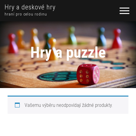
Hry a deskové hry
hraní pro celou rodinu
Hry a puzzle
Vašemu výběru neodpovídají žádné produkty.