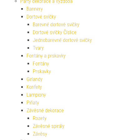
Párty dekorace a výzdoba
Bannery
Dortové svíčky
Barevné dortové svíčky
Dortové svíčky Číslice
Jednobarevné dortové svíčky
Tvary
Fontány a prskavky
Fontány
Prskavky
Girlandy
Konfety
Lampiony
Piňaty
Závěsné dekorace
Rozety
Závěsné spirály
Závěsy