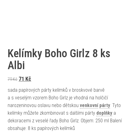
Kelímky Boho Girlz 8 ks
Albi
Původní cena byla: 79 Kč.
Aktuální cena je: 71 Kč.
71
Kč
79
Kč
sada papírových párty kelímků v broskvové barvě
a s veselým vzorem Boho Girlz je vhodná na holčičí
narozeninovou oslavu nebo dětskou
venkovní
párty
. Tyto
kelímky můžete zkombinovat s dalšími párty
doplňky
a
dekoracemi z veselé řady Boho Girlz. Objem: 250 ml Balení
obsahuje: 8 ks papírových kelímků