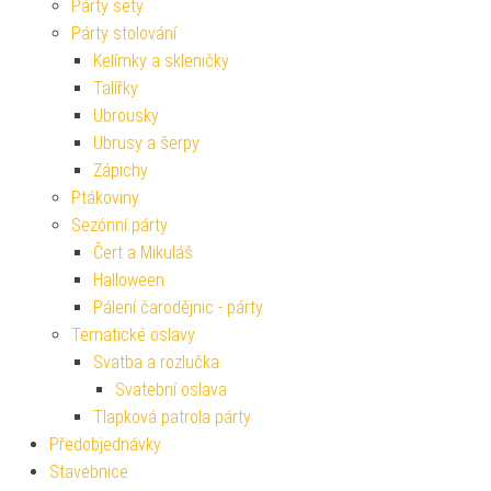
Párty sety
Párty stolování
Kelímky a skleničky
Talířky
Ubrousky
Ubrusy a šerpy
Zápichy
Ptákoviny
Sezónní párty
Čert a Mikuláš
Halloween
Pálení čarodějnic - párty
Tematické oslavy
Svatba a rozlučka
Svatební oslava
Tlapková patrola párty
Předobjednávky
Stavebnice