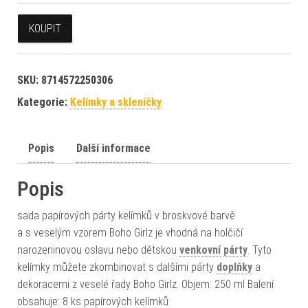
KOUPIT
SKU:
8714572250306
Kategorie:
Kelímky a skleničky
Popis
Další informace
Popis
sada papírových párty kelímků v broskvové barvě
a s veselým vzorem Boho Girlz je vhodná na holčičí
narozeninovou oslavu nebo dětskou
venkovní
párty
. Tyto
kelímky můžete zkombinovat s dalšími párty
doplňky
a
dekoracemi z veselé řady Boho Girlz. Objem: 250 ml Balení
obsahuje: 8 ks papírových kelímků