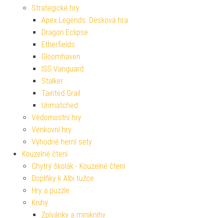
Strategické hry
Apex Legends: Desková hra
Dragon Eclipse
Etherfields
Gloomhaven
ISS Vanguard
Stalker
Tainted Grail
Unmatched
Vědomostní hry
Venkovní hry
Výhodné herní sety
Kouzelné čtení
Chytrý školák - Kouzelné čtení
Doplňky k Albi tužce
Hry a puzzle
Knihy
Zpívánky a miniknihy