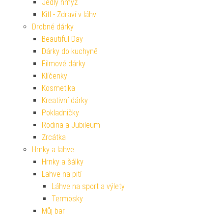
Jedlý hmyz
Kitl - Zdraví v láhvi
Drobné dárky
Beautiful Day
Dárky do kuchyně
Filmové dárky
Klíčenky
Kosmetika
Kreativní dárky
Pokladničky
Rodina a Jubileum
Zrcátka
Hrnky a lahve
Hrnky a šálky
Lahve na pití
Láhve na sport a výlety
Termosky
Můj bar