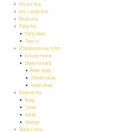
Hry pro dva
Hry v angličtině
Mozkovna
Párty hry
Párty Alias
Tipni si
Příslušenství ke hrám
Kovové mince
Obaly na karty
Malé obaly
Střední obaly
Velké obaly
Rodinné hry
Bang
Catan
Karak
Ubongo
Škola s hrou