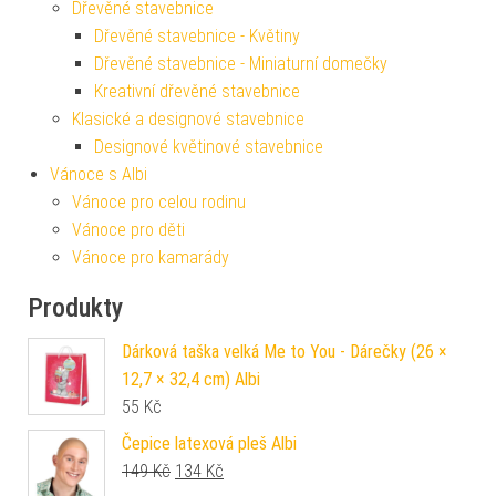
Dřevěné stavebnice
Dřevěné stavebnice - Květiny
Dřevěné stavebnice - Miniaturní domečky
Kreativní dřevěné stavebnice
Klasické a designové stavebnice
Designové květinové stavebnice
Vánoce s Albi
Vánoce pro celou rodinu
Vánoce pro děti
Vánoce pro kamarády
Produkty
Dárková taška velká Me to You - Dárečky (26 ×
12,7 × 32,4 cm) Albi
55
Kč
Čepice latexová pleš Albi
Původní cena byla: 149 Kč.
Aktuální cena je: 134 Kč.
149
Kč
134
Kč