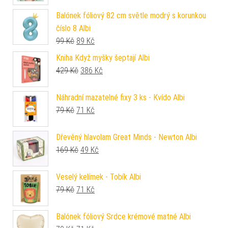
Balónek fóliový 82 cm světle modrý s korunkou
číslo 8 Albi
Původní cena byla: 99 Kč.
Aktuální cena je: 89 Kč.
99
Kč
89
Kč
Kniha Když myšky šeptají Albi
Původní cena byla: 429 Kč.
Aktuální cena je: 386 Kč.
429
Kč
386
Kč
Náhradní mazatelné fixy 3 ks - Kvído Albi
Původní cena byla: 79 Kč.
Aktuální cena je: 71 Kč.
79
Kč
71
Kč
Dřevěný hlavolam Great Minds - Newton Albi
Původní cena byla: 169 Kč.
Aktuální cena je: 49 Kč.
169
Kč
49
Kč
Veselý kelímek - Tobík Albi
Původní cena byla: 79 Kč.
Aktuální cena je: 71 Kč.
79
Kč
71
Kč
Balónek fóliový Srdce krémové matné Albi