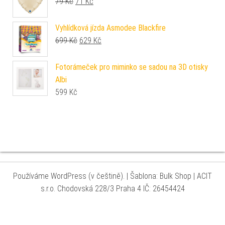
Původní cena byla: 79 Kč.
Aktuální cena je: 71 Kč.
79
Kč
71
Kč
Vyhlídková jízda Asmodee Blackfire
Původní cena byla: 699 Kč.
Aktuální cena je: 629 Kč.
699
Kč
629
Kč
Fotorámeček pro miminko se sadou na 3D otisky
Albi
599
Kč
Používáme WordPress (v češtině).
|
Šablona: Bulk Shop
| ACIT
s.r.o. Chodovská 228/3 Praha 4 IČ: 26454424