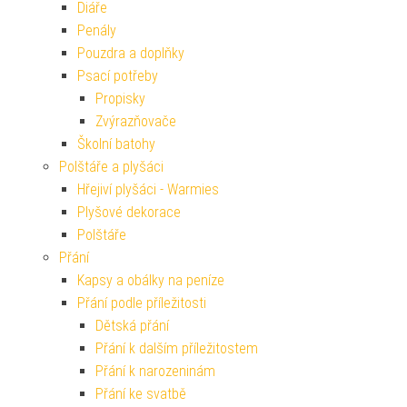
Diáře
Penály
Pouzdra a doplňky
Psací potřeby
Propisky
Zvýrazňovače
Školní batohy
Polštáře a plyšáci
Hřejiví plyšáci - Warmies
Plyšové dekorace
Polštáře
Přání
Kapsy a obálky na peníze
Přání podle příležitosti
Dětská přání
Přání k dalším příležitostem
Přání k narozeninám
Přání ke svatbě