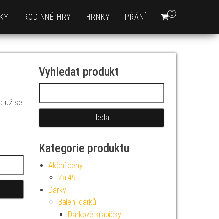
0
KY
RODINNÉ HRY
HRNKY
PŘÁNÍ
Vyhledat produkt
Vyhledávání
 a už se
Kategorie produktu
Akční ceny
Za 49
Dárky
Balení dárků
Dárkové krabičky