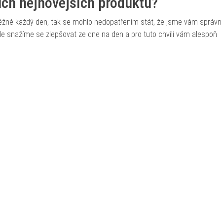
šich nejnovějších produktů?
běžně každý den, tak se mohlo nedopatřením stát, že jsme vám správ
, ale snažíme se zlepšovat ze dne na den a pro tuto chvíli vám alespoň