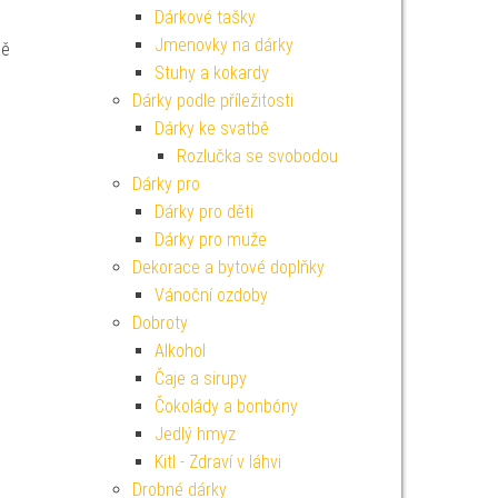
Dárkové tašky
Jmenovky na dárky
ně
Stuhy a kokardy
Dárky podle příležitosti
Dárky ke svatbě
Rozlučka se svobodou
Dárky pro
Dárky pro děti
Dárky pro muže
Dekorace a bytové doplňky
Vánoční ozdoby
Dobroty
Alkohol
Čaje a sirupy
Čokolády a bonbóny
Jedlý hmyz
Kitl - Zdraví v láhvi
Drobné dárky