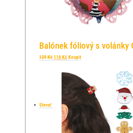
Balónek fóliový s volánky
Původní cena byla: 129 Kč.
Aktuální cena je: 116 Kč.
129
Kč
116
Kč
Koupit
Sleva!