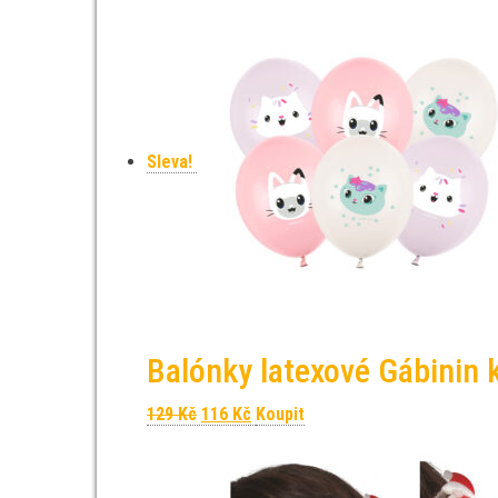
Sleva!
Balónky latexové Gábinin 
Původní cena byla: 129 Kč.
Aktuální cena je: 116 Kč.
129
Kč
116
Kč
Koupit