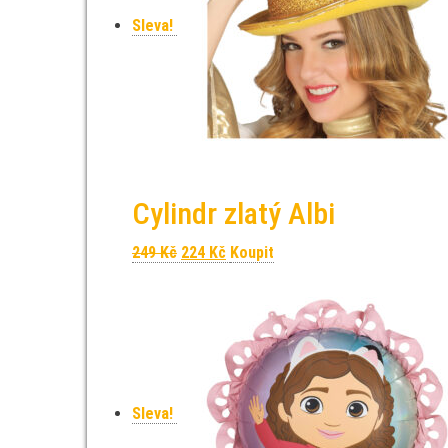
Sleva!
Cylindr zlatý Albi
Původní cena byla: 249 Kč.
Aktuální cena je: 224 Kč.
249
Kč
224
Kč
Koupit
Sleva!