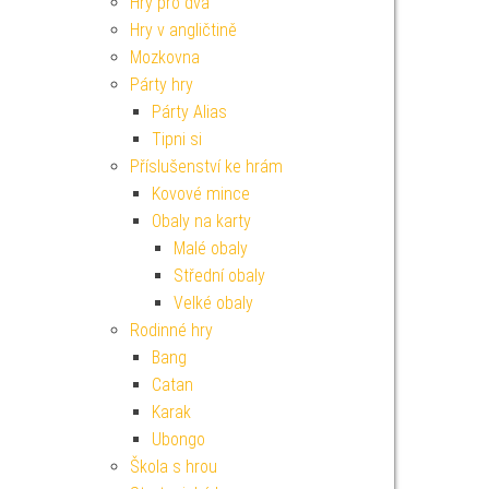
Hry pro dva
Hry v angličtině
Mozkovna
Párty hry
Párty Alias
Tipni si
Příslušenství ke hrám
Kovové mince
Obaly na karty
Malé obaly
Střední obaly
Velké obaly
Rodinné hry
Bang
Catan
Karak
Ubongo
Škola s hrou