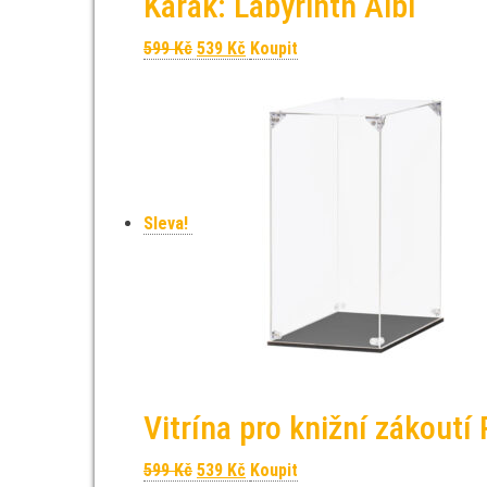
Karak: Labyrinth Albi
Původní cena byla: 599 Kč.
Aktuální cena je: 539 Kč.
599
Kč
539
Kč
Koupit
Sleva!
Vitrína pro knižní zákout
Původní cena byla: 599 Kč.
Aktuální cena je: 539 Kč.
599
Kč
539
Kč
Koupit