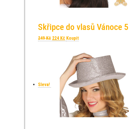
Skřipce do vlasů Vánoce 5
Původní cena byla: 249 Kč.
Aktuální cena je: 224 Kč.
249
Kč
224
Kč
Koupit
Sleva!