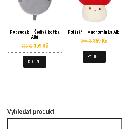
Podsedák – Šedivá kočka
Polštář – Muchomůrka Albi
Albi
Původní cena byl
Aktuální c
359
Kč
399
Kč
Původní cena byla: 399 Kč.
Aktuální cena je: 359 Kč.
359
Kč
399
Kč
KOUPIT
KOUPIT
Vyhledat produkt
Vyhledávání