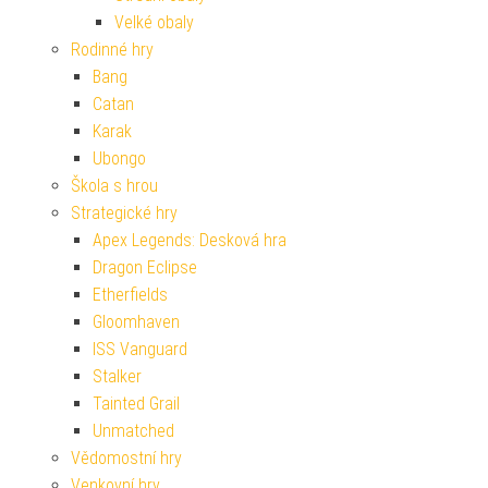
Velké obaly
Rodinné hry
Bang
Catan
Karak
Ubongo
Škola s hrou
Strategické hry
Apex Legends: Desková hra
Dragon Eclipse
Etherfields
Gloomhaven
ISS Vanguard
Stalker
Tainted Grail
Unmatched
Vědomostní hry
Venkovní hry