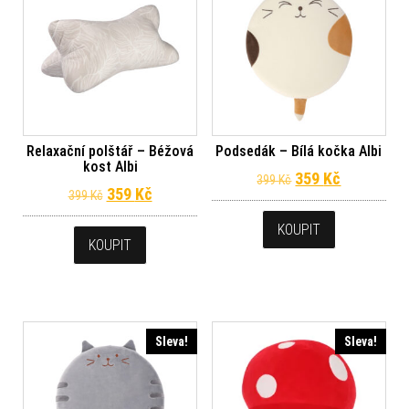
Relaxační polštář – Béžová
Podsedák – Bílá kočka Albi
kost Albi
Původní cena byl
Aktuální c
359
Kč
399
Kč
Původní cena byla: 399 Kč.
Aktuální cena je: 359 Kč.
359
Kč
399
Kč
KOUPIT
KOUPIT
Sleva!
Sleva!