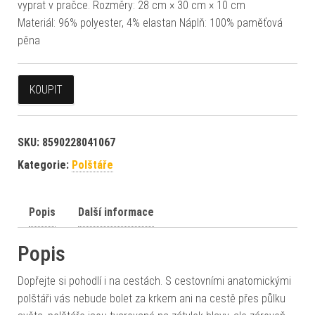
vyprat v pračce. Rozměry: 28 cm × 30 cm × 10 cm
Materiál: 96% polyester, 4% elastan Náplň: 100% paměťová
pěna
KOUPIT
SKU:
8590228041067
Kategorie:
Polštáře
Popis
Další informace
Popis
Dopřejte si pohodlí i na cestách. S cestovními anatomickými
polštáři vás nebude bolet za krkem ani na cestě přes půlku