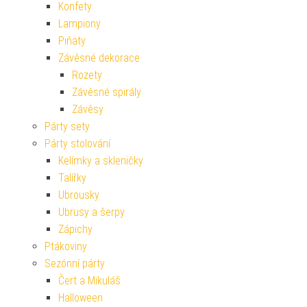
Konfety
Lampiony
Piňaty
Závěsné dekorace
Rozety
Závěsné spirály
Závěsy
Párty sety
Párty stolování
Kelímky a skleničky
Talířky
Ubrousky
Ubrusy a šerpy
Zápichy
Ptákoviny
Sezónní párty
Čert a Mikuláš
Halloween