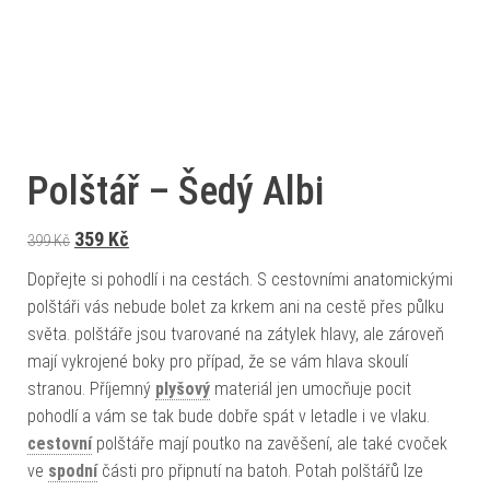
Polštář – Šedý Albi
Původní cena byla: 399 Kč.
Aktuální cena je: 359 Kč.
359
Kč
399
Kč
Dopřejte si pohodlí i na cestách. S cestovními anatomickými
polštáři vás nebude bolet za krkem ani na cestě přes půlku
světa. polštáře jsou tvarované na zátylek hlavy, ale zároveň
mají vykrojené boky pro případ, že se vám hlava skoulí
stranou. Příjemný
plyšový
materiál jen umocňuje pocit
pohodlí a vám se tak bude dobře spát v letadle i ve vlaku.
cestovní
polštáře mají poutko na zavěšení, ale také cvoček
ve
spodní
části pro připnutí na batoh. Potah polštářů lze