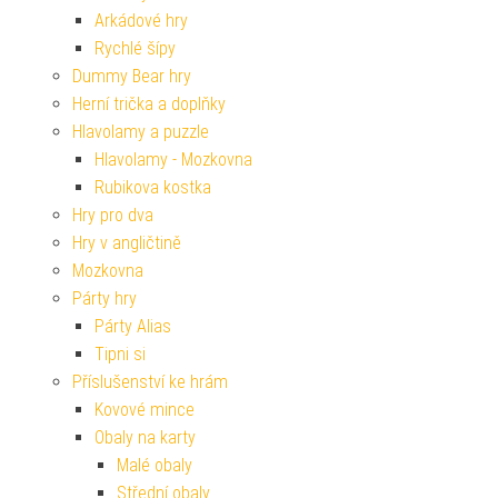
Arkádové hry
Rychlé šípy
Dummy Bear hry
Herní trička a doplňky
Hlavolamy a puzzle
Hlavolamy - Mozkovna
Rubikova kostka
Hry pro dva
Hry v angličtině
Mozkovna
Párty hry
Párty Alias
Tipni si
Příslušenství ke hrám
Kovové mince
Obaly na karty
Malé obaly
Střední obaly