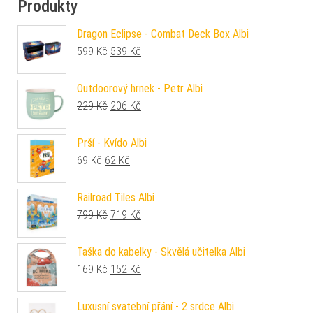
Produkty
Dragon Eclipse - Combat Deck Box Albi
Původní cena byla: 599 Kč.
Aktuální cena je: 539 Kč.
599
Kč
539
Kč
Outdoorový hrnek - Petr Albi
Původní cena byla: 229 Kč.
Aktuální cena je: 206 Kč.
229
Kč
206
Kč
Prší - Kvído Albi
Původní cena byla: 69 Kč.
Aktuální cena je: 62 Kč.
69
Kč
62
Kč
Railroad Tiles Albi
Původní cena byla: 799 Kč.
Aktuální cena je: 719 Kč.
799
Kč
719
Kč
Taška do kabelky - Skvělá učitelka Albi
Původní cena byla: 169 Kč.
Aktuální cena je: 152 Kč.
169
Kč
152
Kč
Luxusní svatební přání - 2 srdce Albi