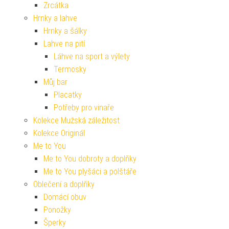
Zrcátka
Hrnky a lahve
Hrnky a šálky
Lahve na pití
Láhve na sport a výlety
Termosky
Můj bar
Placatky
Potřeby pro vinaře
Kolekce Mužská záležitost
Kolekce Originál
Me to You
Me to You dobroty a doplňky
Me to You plyšáci a polštáře
Oblečení a doplňky
Domácí obuv
Ponožky
Šperky