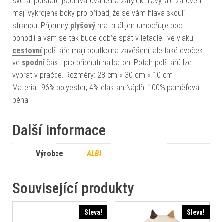
světa. polštáře jsou tvarované na zátylek hlavy, ale zároveň
mají vykrojené boky pro případ, že se vám hlava skoulí
stranou. Příjemný
plyšový
materiál jen umocňuje pocit
pohodlí a vám se tak bude dobře spát v letadle i ve vlaku.
cestovní
polštáře mají poutko na zavěšení, ale také cvoček
ve
spodní
části pro připnutí na batoh. Potah polštářů lze
vyprat v pračce. Rozměry: 28 cm × 30 cm × 10 cm
Materiál: 96% polyester, 4% elastan Náplň: 100% paměťová
pěna
Další informace
Výrobce
ALBI
Související produkty
Sleva!
Sleva!