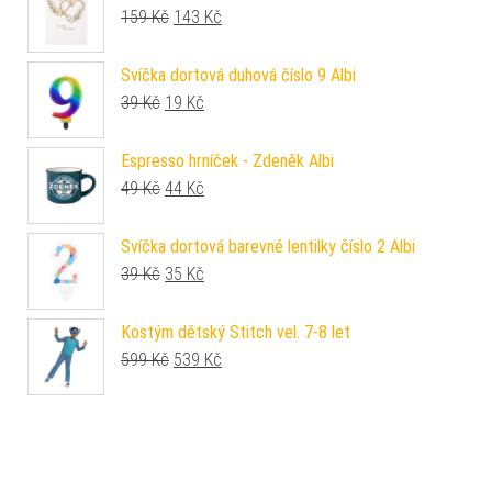
Původní cena byla: 159 Kč.
Aktuální cena je: 143 Kč.
159
Kč
143
Kč
Svíčka dortová duhová číslo 9 Albi
Původní cena byla: 39 Kč.
Aktuální cena je: 19 Kč.
39
Kč
19
Kč
Espresso hrníček - Zdeněk Albi
Původní cena byla: 49 Kč.
Aktuální cena je: 44 Kč.
49
Kč
44
Kč
Svíčka dortová barevné lentilky číslo 2 Albi
Původní cena byla: 39 Kč.
Aktuální cena je: 35 Kč.
39
Kč
35
Kč
Kostým dětský Stitch vel. 7-8 let
Původní cena byla: 599 Kč.
Aktuální cena je: 539 Kč.
599
Kč
539
Kč