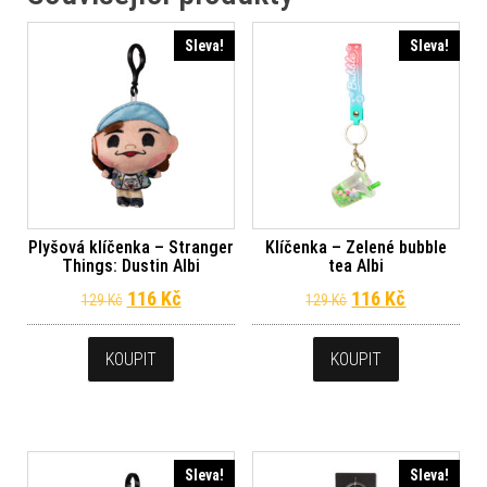
Sleva!
Sleva!
Plyšová klíčenka – Stranger
Klíčenka – Zelené bubble
Things: Dustin Albi
tea Albi
Původní cena byla: 129 Kč.
Aktuální cena je: 116 Kč.
Původní cena byl
Aktuální c
116
Kč
116
Kč
129
Kč
129
Kč
KOUPIT
KOUPIT
Sleva!
Sleva!