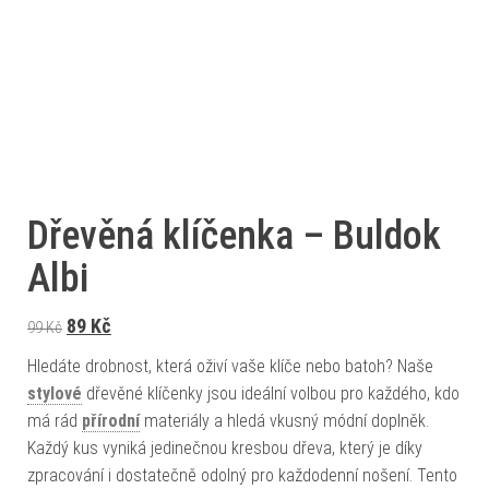
Dřevěná klíčenka – Buldok
Albi
Původní cena byla: 99 Kč.
Aktuální cena je: 89 Kč.
89
Kč
99
Kč
Hledáte drobnost, která oživí vaše klíče nebo batoh? Naše
stylové
dřevěné klíčenky jsou ideální volbou pro každého, kdo
má rád
přírodní
materiály a hledá vkusný módní doplněk.
Každý kus vyniká jedinečnou kresbou dřeva, který je díky
zpracování i dostatečně odolný pro každodenní nošení. Tento