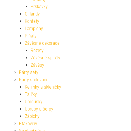
Prskavky
Girlandy
Konfety
Lampiony
Piňaty
Závěsné dekorace
Rozety
Závěsné spirály
Závěsy
Párty sety
Párty stolování
Kelímky a skleničky
Talířky
Ubrousky
Ubrusy a šerpy
Zápichy
Ptákoviny
Sezónní párty