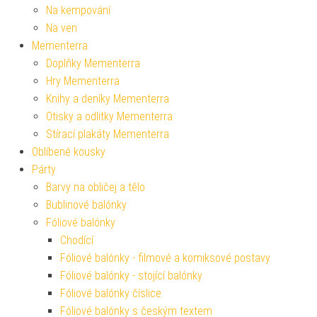
Na kempování
Na ven
Mementerra
Doplňky Mementerra
Hry Mementerra
Knihy a deníky Mementerra
Otisky a odlitky Mementerra
Stírací plakáty Mementerra
Oblíbené kousky
Párty
Barvy na obličej a tělo
Bublinové balónky
Fóliové balónky
Chodící
Fóliové balónky - filmové a komiksové postavy
Fóliové balónky - stojící balónky
Fóliové balónky číslice
Fóliové balónky s českým textem