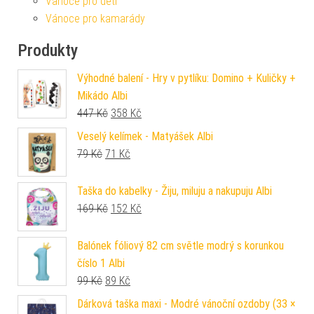
Vánoce pro děti
Vánoce pro kamarády
Produkty
Výhodné balení - Hry v pytlíku: Domino + Kuličky +
Mikádo Albi
Původní cena byla: 447 Kč.
Aktuální cena je: 358 Kč.
447
Kč
358
Kč
Veselý kelímek - Matyášek Albi
Původní cena byla: 79 Kč.
Aktuální cena je: 71 Kč.
79
Kč
71
Kč
Taška do kabelky - Žiju, miluju a nakupuju Albi
Původní cena byla: 169 Kč.
Aktuální cena je: 152 Kč.
169
Kč
152
Kč
Balónek fóliový 82 cm světle modrý s korunkou
číslo 1 Albi
Původní cena byla: 99 Kč.
Aktuální cena je: 89 Kč.
99
Kč
89
Kč
Dárková taška maxi - Modré vánoční ozdoby (33 ×