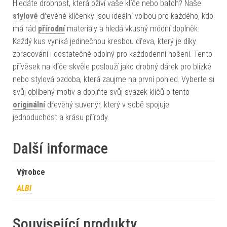
Hledáte drobnost, která oživí vaše klíče nebo batoh? Naše
stylové
dřevěné klíčenky jsou ideální volbou pro každého, kdo
má rád
přírodní
materiály a hledá vkusný módní doplněk.
Každý kus vyniká jedinečnou kresbou dřeva, který je díky
zpracování i dostatečně odolný pro každodenní nošení. Tento
přívěsek na klíče skvěle poslouží jako drobný dárek pro blízké
nebo stylová ozdoba, která zaujme na první pohled. Vyberte si
svůj oblíbený motiv a doplňte svůj svazek klíčů o tento
originální
dřevěný suvenýr, který v sobě spojuje
jednoduchost a krásu přírody.
Další informace
Výrobce
ALBI
Související produkty