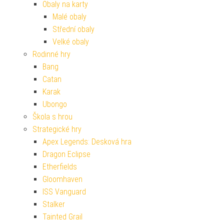
Obaly na karty
Malé obaly
Střední obaly
Velké obaly
Rodinné hry
Bang
Catan
Karak
Ubongo
Škola s hrou
Strategické hry
Apex Legends: Desková hra
Dragon Eclipse
Etherfields
Gloomhaven
ISS Vanguard
Stalker
Tainted Grail