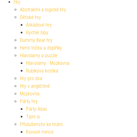
Hry
Abstraktní a logické hry
Dětské hry
Arkádové hry
Rychlé šípy
Dummy Bear hry
Herní trička a doplňky
Hlavolamy a puzzle
Hlavolamy - Mozkovna
Rubikova kostka
Hry pro dva
Hry v angličtině
Mozkovna
Párty hry
Párty Alias
Tipni si
Příslušenství ke hrám
Kovové mince