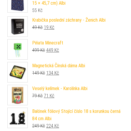
15 × 45,7 cm) Albi
55
Kč
Krabička poslední záchrany - Ženich Albi
Původní cena byla: 49 Kč.
Aktuální cena je: 19 Kč.
49
Kč
19
Kč
Piňata Minecraft
Původní cena byla: 499 Kč.
Aktuální cena je: 449 Kč.
499
Kč
449
Kč
Magnetická Čínská dáma Albi
Původní cena byla: 149 Kč.
Aktuální cena je: 134 Kč.
149
Kč
134
Kč
Veselý kelímek - Karolínka Albi
Původní cena byla: 79 Kč.
Aktuální cena je: 71 Kč.
79
Kč
71
Kč
Balónek fóliový Stojící číslo 18 s korunkou černá
84 cm Albi
Původní cena byla: 249 Kč.
Aktuální cena je: 224 Kč.
249
Kč
224
Kč