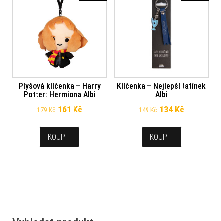
Plyšová klíčenka – Harry
Klíčenka – Nejlepší tatínek
Potter: Hermiona Albi
Albi
Původní cena byla: 179 Kč.
Aktuální cena je: 161 Kč.
Původní cena byl
Aktuální c
161
Kč
134
Kč
179
Kč
149
Kč
KOUPIT
KOUPIT