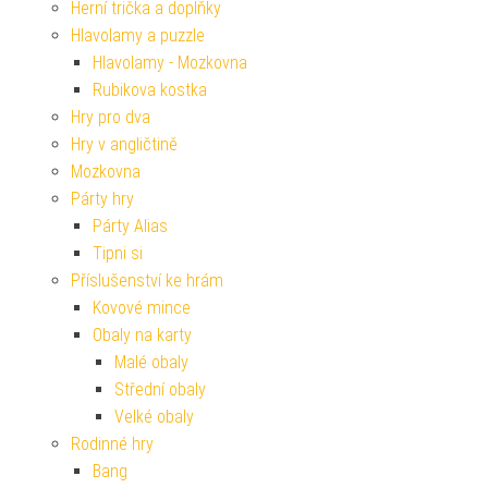
Herní trička a doplňky
Hlavolamy a puzzle
Hlavolamy - Mozkovna
Rubikova kostka
Hry pro dva
Hry v angličtině
Mozkovna
Párty hry
Párty Alias
Tipni si
Příslušenství ke hrám
Kovové mince
Obaly na karty
Malé obaly
Střední obaly
Velké obaly
Rodinné hry
Bang