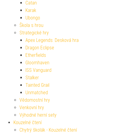
Catan
Karak
Ubongo
Škola s hrou
Strategické hry
Apex Legends: Desková hra
Dragon Eclipse
Etherfields
Gloomhaven
ISS Vanguard
Stalker
Tainted Grail
Unmatched
Vědomostní hry
Venkovní hry
Výhodné herní sety
Kouzelné čtení
Chytrý školák - Kouzelné čtení