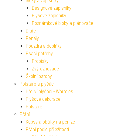
Bloky a zápisníky
Designové zápisníky
Plyšové zápisníky
Poznámkové bloky a plánovače
Diáře
Penály
Pouzdra a doplňky
Psací potřeby
Propisky
Zvýrazňovače
Školní batohy
Polštáře a plyšáci
Hřejiví plyšáci - Warmies
Plyšové dekorace
Polštáře
Přání
Kapsy a obálky na peníze
Přání podle příležitosti