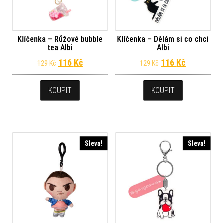
Klíčenka – Růžové bubble
Klíčenka – Dělám si co chci
tea Albi
Albi
Původní cena byla: 129 Kč.
Aktuální cena je: 116 Kč.
Původní cena byl
Aktuální c
116
Kč
116
Kč
129
Kč
129
Kč
KOUPIT
KOUPIT
Sleva!
Sleva!