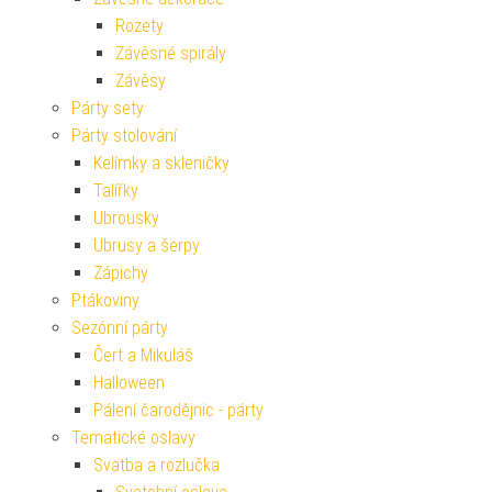
Rozety
Závěsné spirály
Závěsy
Párty sety
Párty stolování
Kelímky a skleničky
Talířky
Ubrousky
Ubrusy a šerpy
Zápichy
Ptákoviny
Sezónní párty
Čert a Mikuláš
Halloween
Pálení čarodějnic - párty
Tematické oslavy
Svatba a rozlučka