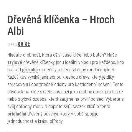
Dřevěná klíčenka – Hroch
Albi
Původní cena byla: 99 Kč.
Aktuální cena je: 89 Kč.
89
Kč
99
Kč
Hledáte drobnost, která oživí vaše klíče nebo batoh? Naše
stylové
dřevěné klíčenky jsou ideální volbou pro každého, kdo
má rád
přírodní
materiály a hledá vkusný módní doplněk.
Každý kus vyniká jedinečnou kresbou dřeva, který je díky
zpracování i dostatečně odolný pro každodenní nošení. Tento
přívěsek na klíče skvěle poslouží jako drobný dárek pro blízké
nebo stylová ozdoba, která zaujme na první pohled. Vyberte si
svůj oblíbený motiv a doplňte svůj svazek klíčů o tento
originální
dřevěný suvenýr, který v sobě spojuje
jednoduchost a krásu přírody.