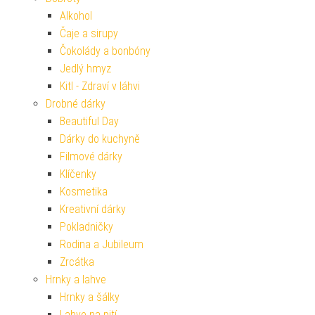
Alkohol
Čaje a sirupy
Čokolády a bonbóny
Jedlý hmyz
Kitl - Zdraví v láhvi
Drobné dárky
Beautiful Day
Dárky do kuchyně
Filmové dárky
Klíčenky
Kosmetika
Kreativní dárky
Pokladničky
Rodina a Jubileum
Zrcátka
Hrnky a lahve
Hrnky a šálky
Lahve na pití