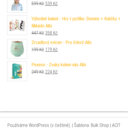
Původní cena byla: 599 Kč.
Aktuální cena je: 539 Kč.
599
Kč
539
Kč
Výhodné balení - Hry v pytlíku: Domino + Kuličky +
Mikádo Albi
Původní cena byla: 447 Kč.
Aktuální cena je: 358 Kč.
447
Kč
358
Kč
Zrcadlový svícen - Pro štěstí Albi
Původní cena byla: 199 Kč.
Aktuální cena je: 179 Kč.
199
Kč
179
Kč
Pexeso - Zvuky kolem nás Albi
Původní cena byla: 249 Kč.
Aktuální cena je: 224 Kč.
249
Kč
224
Kč
Používáme WordPress (v češtině).
|
Šablona: Bulk Shop
| ACIT