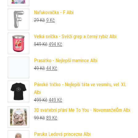
Nafukovačka - F Albi
Původní cena byla: 29 Kč.
Aktuální cena je: 9 Kč.
29
Kč
9
Kč
Velká svíčka - Svěží grep a černý rybíz Albi
Původní cena byla: 549 Kč.
Aktuální cena je: 494 Kč.
549
Kč
494
Kč
Prasátko - Nejlepší mamince Albi
Původní cena byla: 49 Kč.
Aktuální cena je: 44 Kč.
49
Kč
44
Kč
Pánské tričko - Nejlepší táta ve vesmíru, vel. XL
Albi
Původní cena byla: 499 Kč.
Aktuální cena je: 449 Kč.
499
Kč
449
Kč
3D svatební přání Me To You - Novomanželům Albi
Původní cena byla: 99 Kč.
Aktuální cena je: 89 Kč.
99
Kč
89
Kč
Paruka Ledová princezna Albi