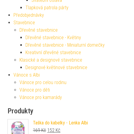
Svatební oslava
Tlapková patrola párty
Předobjednávky
Stavebnice
Dřevěné stavebnice
Dřevěné stavebnice - Květiny
Dřevěné stavebnice - Miniaturní domečky
Kreativní dřevěné stavebnice
Klasické a designové stavebnice
Designové květinové stavebnice
Vánoce s Albi
Vánoce pro celou rodinu
Vánoce pro děti
Vánoce pro kamarády
Produkty
Taška do kabelky - Lenka Albi
Původní cena byla: 169 Kč.
Aktuální cena je: 152 Kč.
169
Kč
152
Kč