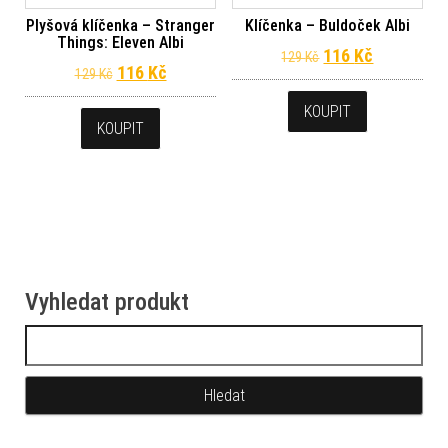
Plyšová klíčenka – Stranger
Klíčenka – Buldoček Albi
Things: Eleven Albi
Původní cena byl
Aktuální c
116
Kč
129
Kč
Původní cena byla: 129 Kč.
Aktuální cena je: 116 Kč.
116
Kč
129
Kč
KOUPIT
KOUPIT
Vyhledat produkt
Vyhledávání