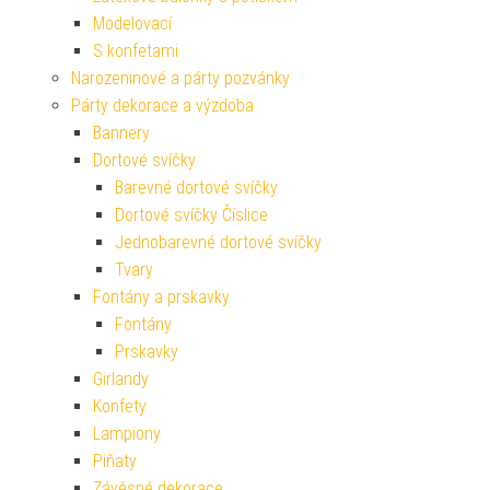
Modelovací
S konfetami
Narozeninové a párty pozvánky
Párty dekorace a výzdoba
Bannery
Dortové svíčky
Barevné dortové svíčky
Dortové svíčky Číslice
Jednobarevné dortové svíčky
Tvary
Fontány a prskavky
Fontány
Prskavky
Girlandy
Konfety
Lampiony
Piňaty
Závěsné dekorace