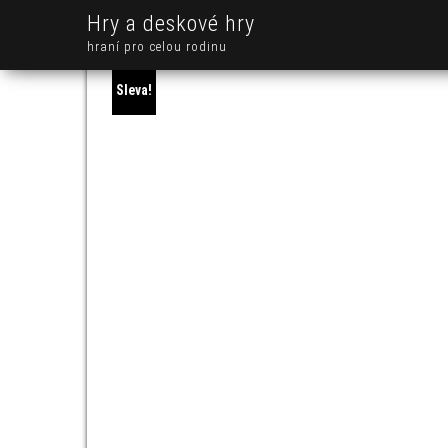
Hry a deskové hry
hraní pro celou rodinu
Sleva!