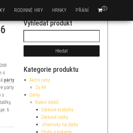
0
KY
RODINNÉ HRY
HRNKY
PŘÁNÍ
Vyhledat produkt
 6
Vyhledávání
aždé
Kategorie produktu
e o
vá
párty
Akční ceny
é párty
Za 49
i s
Dárky
alířky,
Balení dárků
je: 6
Dárkové krabičky
Dárkové tašky
Jmenovky na dárky
Stuhy a kokardy