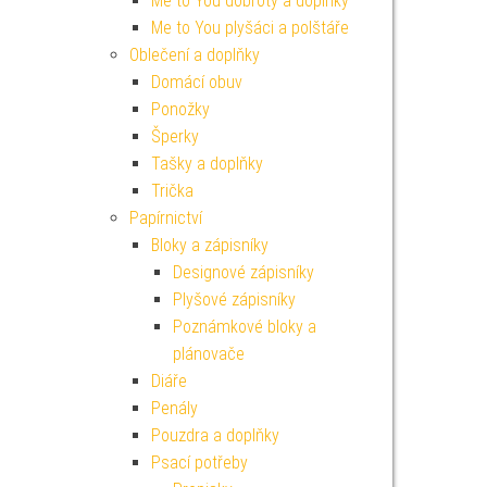
Me to You dobroty a doplňky
Me to You plyšáci a polštáře
Oblečení a doplňky
Domácí obuv
Ponožky
Šperky
Tašky a doplňky
Trička
Papírnictví
Bloky a zápisníky
Designové zápisníky
Plyšové zápisníky
Poznámkové bloky a
plánovače
Diáře
Penály
Pouzdra a doplňky
Psací potřeby