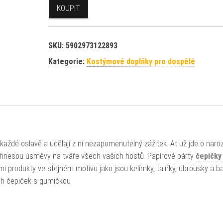
KOUPIT
SKU:
5902973122893
Kategorie:
Kostýmové doplňky pro dospělé
každé oslavě a udělají z ní nezapomenutelný zážitek. Ať už jde o naroz
řinesou úsměvy na tváře všech vašich hostů. Papírové párty
čepičky
i produkty ve stejném motivu jako jsou kelímky, talířky, ubrousky a ba
ch čepiček s gumičkou