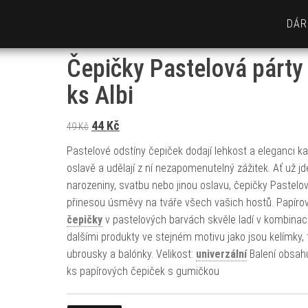
DÁR
Čepičky Pastelová párty
ks Albi
Původní cena byla: 49 Kč.
Aktuální cena je: 44 Kč.
44
Kč
49
Kč
Pastelové odstíny čepiček dodají lehkost a eleganci k
oslavě a udělají z ní nezapomenutelný zážitek. Ať už jd
narozeniny, svatbu nebo jinou oslavu, čepičky Pastelo
přinesou úsměvy na tváře všech vašich hostů. Papírov
čepičky
v pastelových barvách skvěle ladí v kombinac
dalšími produkty ve stejném motivu jako jsou kelímky, t
ubrousky a balónky. Velikost:
univerzální
Balení obsahu
ks papírových čepiček s gumičkou