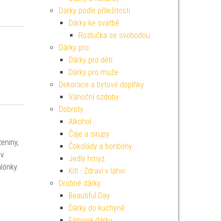
Dárky podle příležitosti
Dárky ke svatbě
Rozlučka se svobodou
Dárky pro
Dárky pro děti
Dárky pro muže
Dekorace a bytové doplňky
Vánoční ozdoby
Dobroty
Alkohol
Čaje a sirupy
eniny,
Čokolády a bonbóny
v
Jedlý hmyz
lónky.
Kitl - Zdraví v láhvi
Drobné dárky
Beautiful Day
Dárky do kuchyně
Filmové dárky