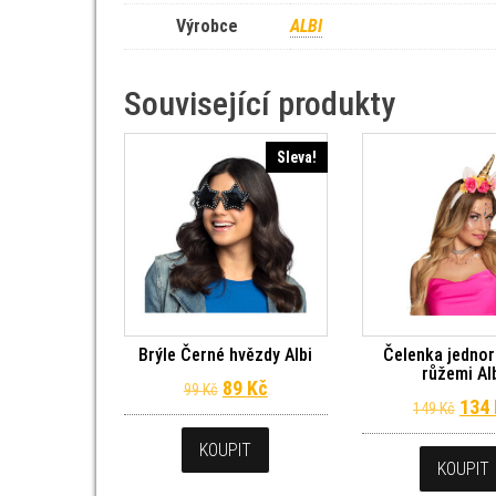
Výrobce
ALBI
Související produkty
Sleva!
Brýle Černé hvězdy Albi
Čelenka jedno
růžemi Al
Původní cena byla: 99 Kč.
Aktuální cena je: 89 Kč.
89
Kč
99
Kč
Půvo
134
149
Kč
KOUPIT
KOUPIT