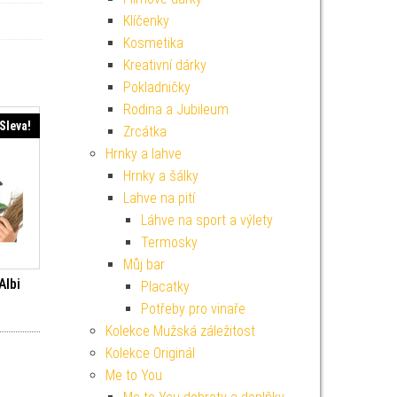
Klíčenky
Kosmetika
Kreativní dárky
Pokladničky
Rodina a Jubileum
Sleva!
Zrcátka
Hrnky a lahve
Hrnky a šálky
Lahve na pití
Láhve na sport a výlety
Termosky
Můj bar
Albi
Placatky
í cena byla: 49 Kč.
ktuální cena je: 44 Kč.
Potřeby pro vinaře
Kolekce Mužská záležitost
Kolekce Originál
Me to You