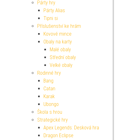
Párty hry
Párty Alias
Tipni si
Příslušenství ke hrám
Kovové mince
Obaly na karty
Malé obaly
Střední obaly
Velké obaly
Rodinné hry
Bang
Catan
Karak
Ubongo
Škola s hrou
Strategické hry
Apex Legends: Desková hra
Dragon Eclipse