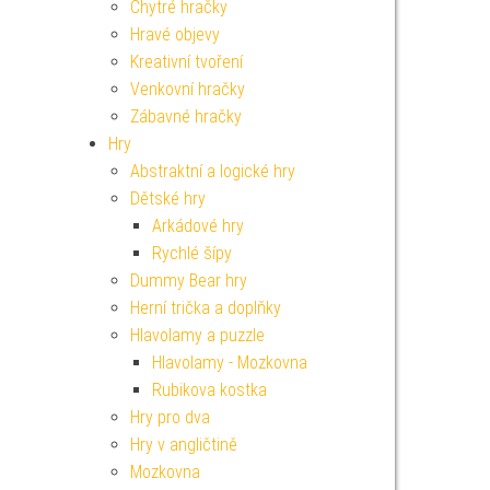
Chytré hračky
Hravé objevy
Kreativní tvoření
Venkovní hračky
Zábavné hračky
Hry
Abstraktní a logické hry
Dětské hry
Arkádové hry
Rychlé šípy
Dummy Bear hry
Herní trička a doplňky
Hlavolamy a puzzle
Hlavolamy - Mozkovna
Rubikova kostka
Hry pro dva
Hry v angličtině
Mozkovna