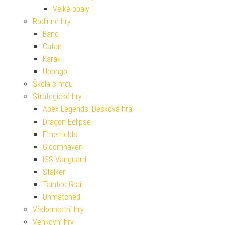
Velké obaly
Rodinné hry
Bang
Catan
Karak
Ubongo
Škola s hrou
Strategické hry
Apex Legends: Desková hra
Dragon Eclipse
Etherfields
Gloomhaven
ISS Vanguard
Stalker
Tainted Grail
Unmatched
Vědomostní hry
Venkovní hry