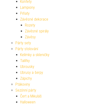
Konfety
Lampiony
Piňaty
Závěsné dekorace
Rozety
Závěsné spirály
Závěsy
Párty sety
Párty stolování
Kelímky a skleničky
Talířky
Ubrousky
Ubrusy a šerpy
Zápichy
Ptákoviny
Sezónní párty
Čert a Mikuláš
Halloween