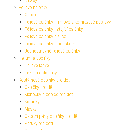
Nápisy
Fóliové balónky
Chodící
Fóliové balónky - filmové a komiksové postavy
Fóliové balónky - stojící balónky
Fóliové balónky číslice
Fóliové balónky s potiskem
Jednobarevné fóliové balónky
Helium a doplňky
Heliové lahve
Těžítka a doplňky
Kostýmové doplňky pro děti
Čepičky pro děti
Klobouky a čepice pro děti
Korunky
Masky
Ostatní párty doplňky pro děti
Paruky pro děti