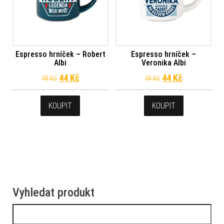
Espresso hrníček – Robert
Espresso hrníček –
Albi
Veronika Albi
Původní cena byla: 49 Kč.
Aktuální cena je: 44 Kč.
Původní cena byl
Aktuální ce
44
Kč
44
Kč
49
Kč
49
Kč
KOUPIT
KOUPIT
Vyhledat produkt
Vyhledávání