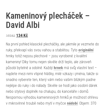
Kameninový plecháček –
David Albi
Původní cena byla: 149 Kč.
Aktuální cena je: 134 Kč.
134
Kč
149
Kč
Na první pohled klasické plecháčky, ale jakmile je vezmete do
ruky, překvapí vás svou vahou a stabilitou. Tyto
originální
hrnky totiž nejsou plechové – jsou vyrobené z kvalitní
kameniny! Díky tomu nejen skvěle drží teplo, ale zároveň
působí bytelně a odolně. Každý
hrnek
má svůj vlastní text –
najdete mezi nimi vtipné hlášky, milé vzkazy i jména, takže si
snadno vyberete ten, který vám nebo vašim blízkým padne
nejlépe do ruky i do nálady. Skvěle se hodí jako osobní dárek
nebo stylový doplněk na chalupu, do kanceláře i domů.
Nespornou výhodou kameninových hrnků je možnost ohřevu
v mikrovlnné troubě nebo mytí v myčce
nádobí
. Objem: 370