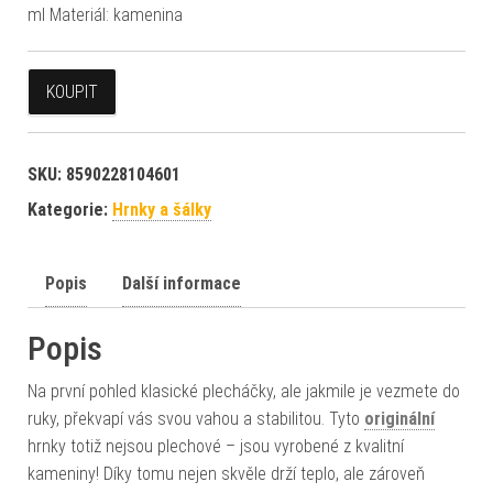
ml Materiál: kamenina
KOUPIT
SKU:
8590228104601
Kategorie:
Hrnky a šálky
Popis
Další informace
Popis
Na první pohled klasické plecháčky, ale jakmile je vezmete do
ruky, překvapí vás svou vahou a stabilitou. Tyto
originální
hrnky totiž nejsou plechové – jsou vyrobené z kvalitní
kameniny! Díky tomu nejen skvěle drží teplo, ale zároveň