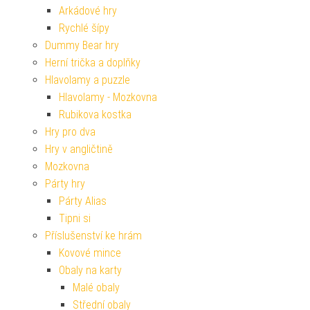
Arkádové hry
Rychlé šípy
Dummy Bear hry
Herní trička a doplňky
Hlavolamy a puzzle
Hlavolamy - Mozkovna
Rubikova kostka
Hry pro dva
Hry v angličtině
Mozkovna
Párty hry
Párty Alias
Tipni si
Příslušenství ke hrám
Kovové mince
Obaly na karty
Malé obaly
Střední obaly