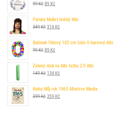
Původní cena byla: 99 Kč.
Aktuální cena je: 89 Kč.
99
Kč
89
Kč
Paruka Mullet hnědý Albi
Původní cena byla: 349 Kč.
Aktuální cena je: 314 Kč.
349
Kč
314
Kč
Balónek fóliový 102 cm číslo 0 barevný Albi
Původní cena byla: 99 Kč.
Aktuální cena je: 89 Kč.
99
Kč
89
Kč
Zelený obal na Albi tužku 2.0 Albi
Původní cena byla: 149 Kč.
Aktuální cena je: 134 Kč.
149
Kč
134
Kč
Kniha Můj rok 1965 Albatros Media
Původní cena byla: 399 Kč.
Aktuální cena je: 359 Kč.
399
Kč
359
Kč