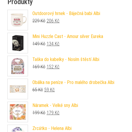
Produkty
Outdoorový hrnek - Báječná babi Albi
Původní cena byla: 229 Kč.
Aktuální cena je: 206 Kč.
229
Kč
206
Kč
Mini Huzzle Cast - Amour silver Eureka
Původní cena byla: 149 Kč.
Aktuální cena je: 134 Kč.
149
Kč
134
Kč
Taška do kabelky - Nosím štěstí Albi
Původní cena byla: 169 Kč.
Aktuální cena je: 152 Kč.
169
Kč
152
Kč
Obálka na peníze - Pro malého drobečka Albi
Původní cena byla: 65 Kč.
Aktuální cena je: 59 Kč.
65
Kč
59
Kč
Náramek - Velké sny Albi
Původní cena byla: 199 Kč.
Aktuální cena je: 179 Kč.
199
Kč
179
Kč
Zrcátko - Helena Albi