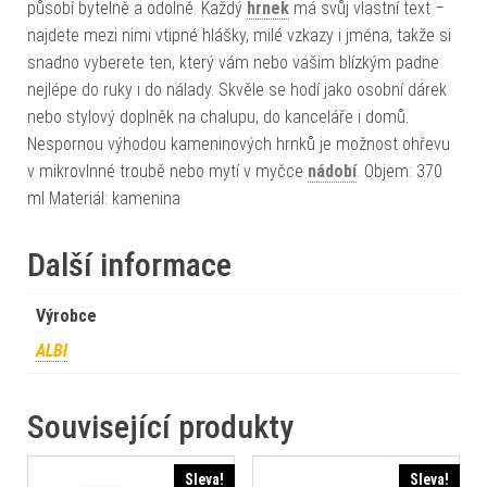
působí bytelně a odolně. Každý
hrnek
má svůj vlastní text –
najdete mezi nimi vtipné hlášky, milé vzkazy i jména, takže si
snadno vyberete ten, který vám nebo vašim blízkým padne
nejlépe do ruky i do nálady. Skvěle se hodí jako osobní dárek
nebo stylový doplněk na chalupu, do kanceláře i domů.
Nespornou výhodou kameninových hrnků je možnost ohřevu
v mikrovlnné troubě nebo mytí v myčce
nádobí
. Objem: 370
ml Materiál: kamenina
Další informace
Výrobce
ALBI
Související produkty
Sleva!
Sleva!