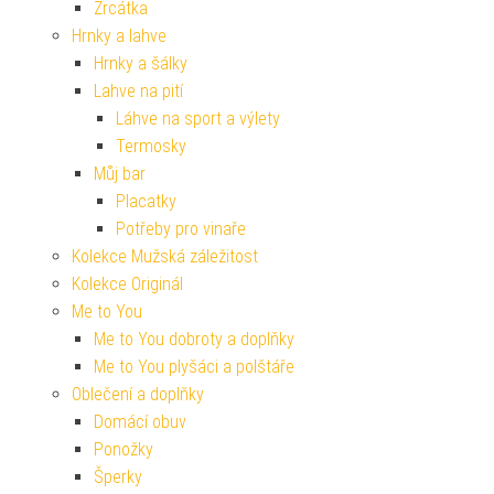
Zrcátka
Hrnky a lahve
Hrnky a šálky
Lahve na pití
Láhve na sport a výlety
Termosky
Můj bar
Placatky
Potřeby pro vinaře
Kolekce Mužská záležitost
Kolekce Originál
Me to You
Me to You dobroty a doplňky
Me to You plyšáci a polštáře
Oblečení a doplňky
Domácí obuv
Ponožky
Šperky