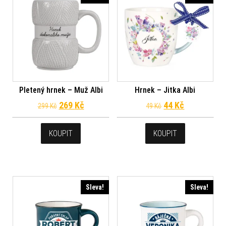
Pletený hrnek – Muž Albi
Hrnek – Jitka Albi
Původní cena byla: 299 Kč.
Aktuální cena je: 269 Kč.
Původní cena byl
Aktuální ce
269
Kč
44
Kč
299
Kč
49
Kč
KOUPIT
KOUPIT
Sleva!
Sleva!