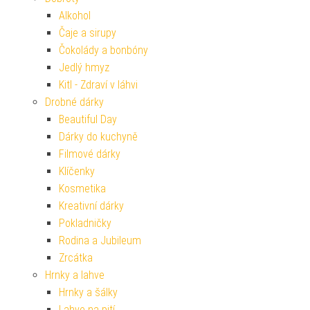
Alkohol
Čaje a sirupy
Čokolády a bonbóny
Jedlý hmyz
Kitl - Zdraví v láhvi
Drobné dárky
Beautiful Day
Dárky do kuchyně
Filmové dárky
Klíčenky
Kosmetika
Kreativní dárky
Pokladničky
Rodina a Jubileum
Zrcátka
Hrnky a lahve
Hrnky a šálky
Lahve na pití