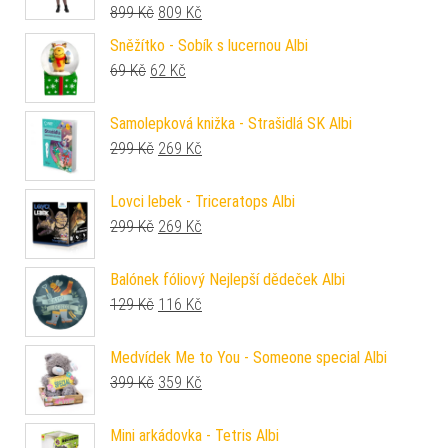
Původní cena byla: 899 Kč.
Aktuální cena je: 809 Kč.
899
Kč
809
Kč
Sněžítko - Sobík s lucernou Albi
Původní cena byla: 69 Kč.
Aktuální cena je: 62 Kč.
69
Kč
62
Kč
Samolepková knižka - Strašidlá SK Albi
Původní cena byla: 299 Kč.
Aktuální cena je: 269 Kč.
299
Kč
269
Kč
Lovci lebek - Triceratops Albi
Původní cena byla: 299 Kč.
Aktuální cena je: 269 Kč.
299
Kč
269
Kč
Balónek fóliový Nejlepší dědeček Albi
Původní cena byla: 129 Kč.
Aktuální cena je: 116 Kč.
129
Kč
116
Kč
Medvídek Me to You - Someone special Albi
Původní cena byla: 399 Kč.
Aktuální cena je: 359 Kč.
399
Kč
359
Kč
Mini arkádovka - Tetris Albi