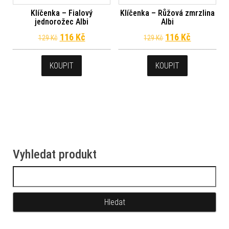
Klíčenka – Fialový
Klíčenka – Růžová zmrzlina
jednorožec Albi
Albi
Původní cena byla: 129 Kč.
Aktuální cena je: 116 Kč.
Původní cena byl
Aktuální c
116
Kč
116
Kč
129
Kč
129
Kč
KOUPIT
KOUPIT
Vyhledat produkt
Vyhledávání