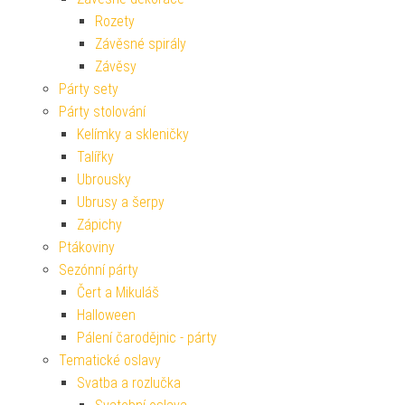
Rozety
Závěsné spirály
Závěsy
Párty sety
Párty stolování
Kelímky a skleničky
Talířky
Ubrousky
Ubrusy a šerpy
Zápichy
Ptákoviny
Sezónní párty
Čert a Mikuláš
Halloween
Pálení čarodějnic - párty
Tematické oslavy
Svatba a rozlučka