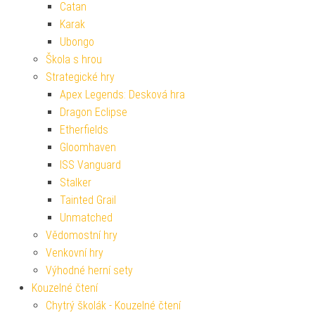
Catan
Karak
Ubongo
Škola s hrou
Strategické hry
Apex Legends: Desková hra
Dragon Eclipse
Etherfields
Gloomhaven
ISS Vanguard
Stalker
Tainted Grail
Unmatched
Vědomostní hry
Venkovní hry
Výhodné herní sety
Kouzelné čtení
Chytrý školák - Kouzelné čtení