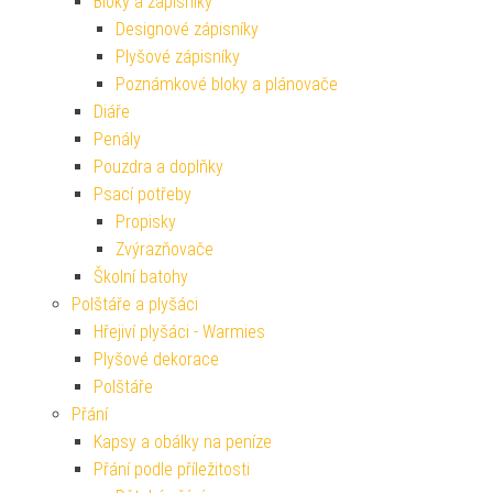
Bloky a zápisníky
Designové zápisníky
Plyšové zápisníky
Poznámkové bloky a plánovače
Diáře
Penály
Pouzdra a doplňky
Psací potřeby
Propisky
Zvýrazňovače
Školní batohy
Polštáře a plyšáci
Hřejiví plyšáci - Warmies
Plyšové dekorace
Polštáře
Přání
Kapsy a obálky na peníze
Přání podle příležitosti