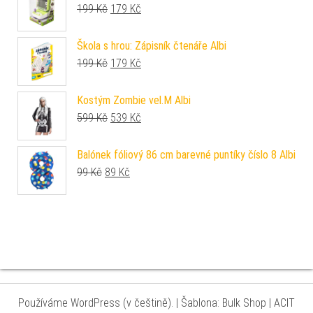
Původní cena byla: 199 Kč.
Aktuální cena je: 179 Kč.
199
Kč
179
Kč
Škola s hrou: Zápisník čtenáře Albi
Původní cena byla: 199 Kč.
Aktuální cena je: 179 Kč.
199
Kč
179
Kč
Kostým Zombie vel.M Albi
Původní cena byla: 599 Kč.
Aktuální cena je: 539 Kč.
599
Kč
539
Kč
Balónek fóliový 86 cm barevné puntíky číslo 8 Albi
Původní cena byla: 99 Kč.
Aktuální cena je: 89 Kč.
99
Kč
89
Kč
Používáme WordPress (v češtině).
|
Šablona: Bulk Shop
| ACIT