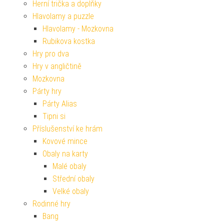
Herní trička a doplňky
Hlavolamy a puzzle
Hlavolamy - Mozkovna
Rubikova kostka
Hry pro dva
Hry v angličtině
Mozkovna
Párty hry
Párty Alias
Tipni si
Příslušenství ke hrám
Kovové mince
Obaly na karty
Malé obaly
Střední obaly
Velké obaly
Rodinné hry
Bang