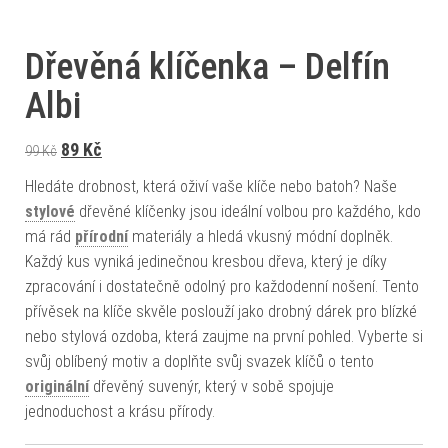
Dřevěná klíčenka – Delfín
Albi
Původní cena byla: 99 Kč.
Aktuální cena je: 89 Kč.
89
Kč
99
Kč
Hledáte drobnost, která oživí vaše klíče nebo batoh? Naše
stylové
dřevěné klíčenky jsou ideální volbou pro každého, kdo
má rád
přírodní
materiály a hledá vkusný módní doplněk.
Každý kus vyniká jedinečnou kresbou dřeva, který je díky
zpracování i dostatečně odolný pro každodenní nošení. Tento
přívěsek na klíče skvěle poslouží jako drobný dárek pro blízké
nebo stylová ozdoba, která zaujme na první pohled. Vyberte si
svůj oblíbený motiv a doplňte svůj svazek klíčů o tento
originální
dřevěný suvenýr, který v sobě spojuje
jednoduchost a krásu přírody.