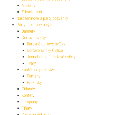
Modelovací
S konfetami
Narozeninové a párty pozvánky
Párty dekorace a výzdoba
Bannery
Dortové svíčky
Barevné dortové svíčky
Dortové svíčky Číslice
Jednobarevné dortové svíčky
Tvary
Fontány a prskavky
Fontány
Prskavky
Girlandy
Konfety
Lampiony
Piňaty
Závěsné dekorace