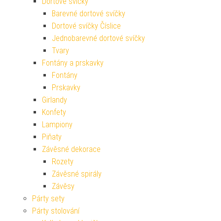
Dortové svíčky
Barevné dortové svíčky
Dortové svíčky Číslice
Jednobarevné dortové svíčky
Tvary
Fontány a prskavky
Fontány
Prskavky
Girlandy
Konfety
Lampiony
Piňaty
Závěsné dekorace
Rozety
Závěsné spirály
Závěsy
Párty sety
Párty stolování