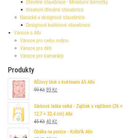
Dřevěné stavebnice - Miniaturní domečky
Kreativní dřevěné stavebnice
Klasické a designové stavebnice
Designové květinové stavebnice
Vánoce s Albi
Vánoce pro celou rodinu
Vánoce pro děti
Vánoce pro kamarády
Produkty
Růžový blok s květinami A5 Albi
Původní cena byla: 99 Kč.
Aktuální cena je: 89 Kč.
99
Kč
89
Kč
Dárková taška velká - Zajíček s vajíčkem (26 ×
12,7 × 32,4 cm) Albi
Původní cena byla: 45 Kč.
Aktuální cena je: 40 Kč.
45
Kč
40
Kč
Obálka na peníze - Kolibřík Albi