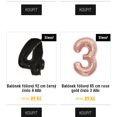
KOUPIT
KOUPIT
Sleva!
Sleva!
Balónek fóliový 92 cm černý
Balónek fóliový 85 cm rose
číslo 4 Albi
gold číslo 3 Albi
Původní cena byla: 99 Kč.
Aktuální cena je: 89 Kč.
Původní cena byl
Aktuální ce
89
Kč
89
Kč
99
Kč
99
Kč
KOUPIT
KOUPIT