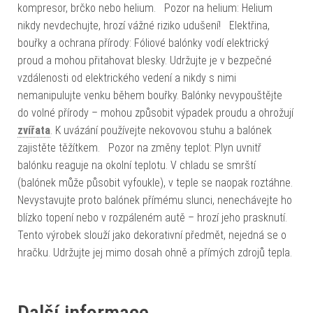
kompresor, brčko nebo helium. Pozor na helium: Helium
nikdy nevdechujte, hrozí vážné riziko udušení! Elektřina,
bouřky a ochrana přírody: Fóliové balónky vodí elektrický
proud a mohou přitahovat blesky. Udržujte je v bezpečné
vzdálenosti od elektrického vedení a nikdy s nimi
nemanipulujte venku během bouřky. Balónky nevypouštějte
do volné přírody – mohou způsobit výpadek proudu a ohrožují
zvířata
. K uvázání používejte nekovovou stuhu a balónek
zajistěte těžítkem. Pozor na změny teplot: Plyn uvnitř
balónku reaguje na okolní teplotu. V chladu se smrští
(balónek může působit vyfoukle), v teple se naopak roztáhne.
Nevystavujte proto balónek přímému slunci, nenechávejte ho
blízko topení nebo v rozpáleném autě – hrozí jeho prasknutí.
Tento výrobek slouží jako dekorativní předmět, nejedná se o
hračku. Udržujte jej mimo dosah ohně a přímých zdrojů tepla.
Další informace