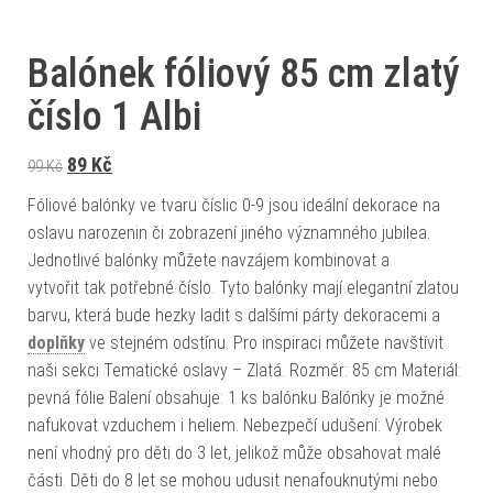
Balónek fóliový 85 cm zlatý
číslo 1 Albi
Původní cena byla: 99 Kč.
Aktuální cena je: 89 Kč.
89
Kč
99
Kč
Fóliové balónky ve tvaru číslic 0-9 jsou ideální dekorace na
oslavu narozenin či zobrazení jiného významného jubilea.
Jednotlivé balónky můžete navzájem kombinovat a
vytvořit tak potřebné číslo. Tyto balónky mají elegantní zlatou
barvu, která bude hezky ladit s dalšími párty dekoracemi a
doplňky
ve stejném odstínu. Pro inspiraci můžete navštívit
naši sekci Tematické oslavy – Zlatá. Rozměr: 85 cm Materiál:
pevná fólie Balení obsahuje: 1 ks balónku Balónky je možné
nafukovat vzduchem i heliem. Nebezpečí udušení: Výrobek
není vhodný pro děti do 3 let, jelikož může obsahovat malé
části. Děti do 8 let se mohou udusit nenafouknutými nebo