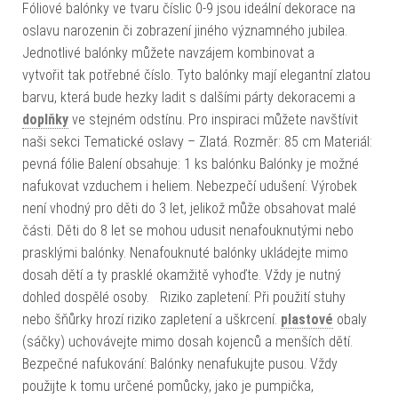
Fóliové balónky ve tvaru číslic 0-9 jsou ideální dekorace na
oslavu narozenin či zobrazení jiného významného jubilea.
Jednotlivé balónky můžete navzájem kombinovat a
vytvořit tak potřebné číslo. Tyto balónky mají elegantní zlatou
barvu, která bude hezky ladit s dalšími párty dekoracemi a
doplňky
ve stejném odstínu. Pro inspiraci můžete navštívit
naši sekci Tematické oslavy – Zlatá. Rozměr: 85 cm Materiál:
pevná fólie Balení obsahuje: 1 ks balónku Balónky je možné
nafukovat vzduchem i heliem. Nebezpečí udušení: Výrobek
není vhodný pro děti do 3 let, jelikož může obsahovat malé
části. Děti do 8 let se mohou udusit nenafouknutými nebo
prasklými balónky. Nenafouknuté balónky ukládejte mimo
dosah dětí a ty prasklé okamžitě vyhoďte. Vždy je nutný
dohled dospělé osoby. Riziko zapletení: Při použití stuhy
nebo šňůrky hrozí riziko zapletení a uškrcení.
plastové
obaly
(sáčky) uchovávejte mimo dosah kojenců a menších dětí.
Bezpečné nafukování: Balónky nenafukujte pusou. Vždy
použijte k tomu určené pomůcky, jako je pumpička,