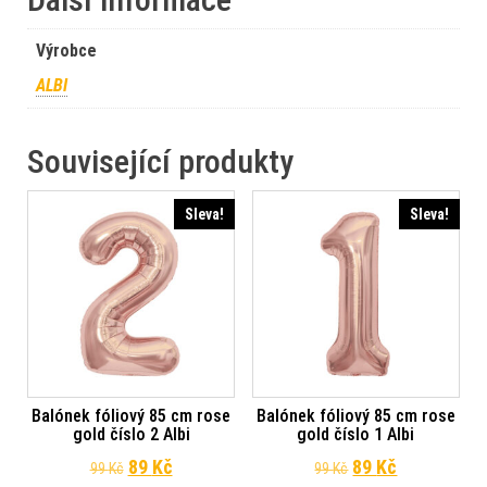
Výrobce
ALBI
Související produkty
Sleva!
Sleva!
Balónek fóliový 85 cm rose
Balónek fóliový 85 cm rose
gold číslo 2 Albi
gold číslo 1 Albi
Původní cena byla: 99 Kč.
Aktuální cena je: 89 Kč.
Původní cena byl
Aktuální ce
89
Kč
89
Kč
99
Kč
99
Kč