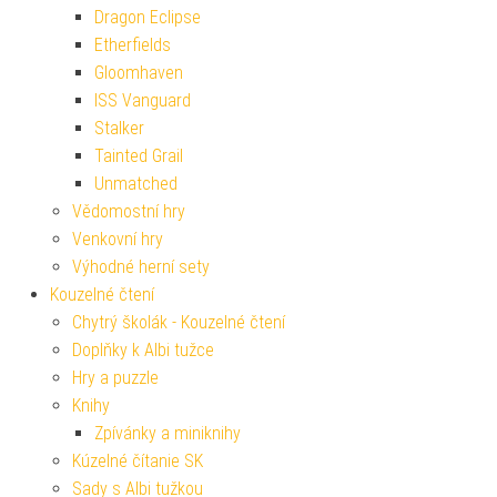
Dragon Eclipse
Etherfields
Gloomhaven
ISS Vanguard
Stalker
Tainted Grail
Unmatched
Vědomostní hry
Venkovní hry
Výhodné herní sety
Kouzelné čtení
Chytrý školák - Kouzelné čtení
Doplňky k Albi tužce
Hry a puzzle
Knihy
Zpívánky a miniknihy
Kúzelné čítanie SK
Sady s Albi tužkou