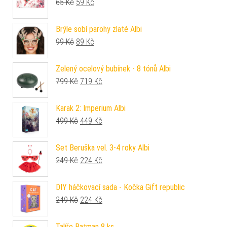
Původní cena byla: 65 Kč.
Aktuální cena je: 59 Kč.
65
Kč
59
Kč
Brýle sobí parohy zlaté Albi
Původní cena byla: 99 Kč.
Aktuální cena je: 89 Kč.
99
Kč
89
Kč
Zelený ocelový bubínek - 8 tónů Albi
Původní cena byla: 799 Kč.
Aktuální cena je: 719 Kč.
799
Kč
719
Kč
Karak 2: Imperium Albi
Původní cena byla: 499 Kč.
Aktuální cena je: 449 Kč.
499
Kč
449
Kč
Set Beruška vel. 3-4 roky Albi
Původní cena byla: 249 Kč.
Aktuální cena je: 224 Kč.
249
Kč
224
Kč
DIY háčkovací sada - Kočka Gift republic
Původní cena byla: 249 Kč.
Aktuální cena je: 224 Kč.
249
Kč
224
Kč
Talíře Batman 8 ks