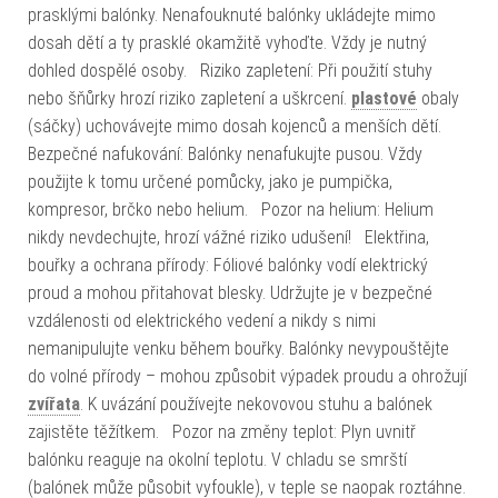
prasklými balónky. Nenafouknuté balónky ukládejte mimo
dosah dětí a ty prasklé okamžitě vyhoďte. Vždy je nutný
dohled dospělé osoby. Riziko zapletení: Při použití stuhy
nebo šňůrky hrozí riziko zapletení a uškrcení.
plastové
obaly
(sáčky) uchovávejte mimo dosah kojenců a menších dětí.
Bezpečné nafukování: Balónky nenafukujte pusou. Vždy
použijte k tomu určené pomůcky, jako je pumpička,
kompresor, brčko nebo helium. Pozor na helium: Helium
nikdy nevdechujte, hrozí vážné riziko udušení! Elektřina,
bouřky a ochrana přírody: Fóliové balónky vodí elektrický
proud a mohou přitahovat blesky. Udržujte je v bezpečné
vzdálenosti od elektrického vedení a nikdy s nimi
nemanipulujte venku během bouřky. Balónky nevypouštějte
do volné přírody – mohou způsobit výpadek proudu a ohrožují
zvířata
. K uvázání používejte nekovovou stuhu a balónek
zajistěte těžítkem. Pozor na změny teplot: Plyn uvnitř
balónku reaguje na okolní teplotu. V chladu se smrští
(balónek může působit vyfoukle), v teple se naopak roztáhne.