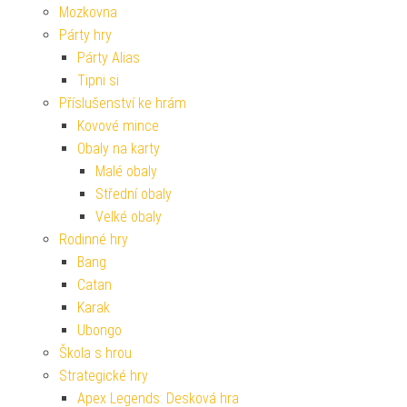
Mozkovna
Párty hry
Párty Alias
Tipni si
Příslušenství ke hrám
Kovové mince
Obaly na karty
Malé obaly
Střední obaly
Velké obaly
Rodinné hry
Bang
Catan
Karak
Ubongo
Škola s hrou
Strategické hry
Apex Legends: Desková hra