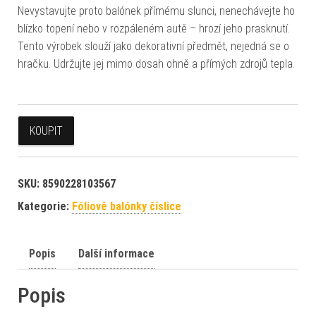
Nevystavujte proto balónek přímému slunci, nenechávejte ho
blízko topení nebo v rozpáleném autě – hrozí jeho prasknutí.
Tento výrobek slouží jako dekorativní předmět, nejedná se o
hračku. Udržujte jej mimo dosah ohně a přímých zdrojů tepla.
KOUPIT
SKU:
8590228103567
Kategorie:
Fóliové balónky číslice
Popis
Další informace
Popis