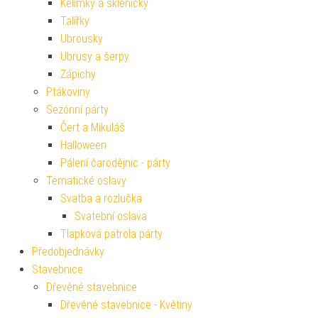
Kelímky a skleničky
Talířky
Ubrousky
Ubrusy a šerpy
Zápichy
Ptákoviny
Sezónní párty
Čert a Mikuláš
Halloween
Pálení čarodějnic - párty
Tematické oslavy
Svatba a rozlučka
Svatební oslava
Tlapková patrola párty
Předobjednávky
Stavebnice
Dřevěné stavebnice
Dřevěné stavebnice - Květiny