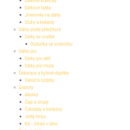
Dárkové krabičky
Dárkové tašky
Jmenovky na dárky
Stuhy a kokardy
Dárky podle příležitosti
Dárky ke svatbě
Rozlučka se svobodou
Dárky pro
Dárky pro děti
Dárky pro muže
Dekorace a bytové doplňky
Vánoční ozdoby
Dobroty
Alkohol
Čaje a sirupy
Čokolády a bonbóny
Jedlý hmyz
Kitl - Zdraví v láhvi