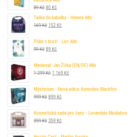
Původní cena byla: 89 Kč.
Aktuální cena je: 80 Kč.
89
Kč
80
Kč
Taška do kabelky - Helena Albi
Původní cena byla: 169 Kč.
Aktuální cena je: 152 Kč.
169
Kč
152
Kč
Přání s broží - List Albi
Původní cena byla: 99 Kč.
Aktuální cena je: 89 Kč.
99
Kč
89
Kč
Medieval: Jan Žižka (EN/DE) Albi
Původní cena byla: 1 299 Kč.
Aktuální cena je: 1 169 Kč.
1 299
Kč
1 169
Kč
Mysterium - Nová edice Asmodee Blackfire
Původní cena byla: 999 Kč.
Aktuální cena je: 899 Kč.
999
Kč
899
Kč
Kosmetická sada pro ženy - Levandule Mediabox
Původní cena byla: 399 Kč.
Aktuální cena je: 359 Kč.
399
Kč
359
Kč
Huzzle Cast - Marble Eureka