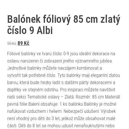
Balónek fóliový 85 cm zlatý
číslo 9 Albi
Původní cena byla: 99 Kč.
Aktuální cena je: 89 Kč.
89
Kč
99
Kč
Fóliové balónky ve tvaru číslic 0-9 jsou ideální dekorace na
oslavu narozenin či zobrazení jiného významného jubilea.
Jednotlivé balónky můžete navzájem kombinovat a
vytvořit tak potřebné číslo. Tyto balónky mají elegantní zlatou
barvu, která bude hezky ladit s dalšími párty dekoracemi a
doplňky ve stejném odstínu. Pro inspiraci můžete navštívit
naši sekci Tematické oslavy – Zlatá. Rozměr: 85 cm Materiál:
pevná fólie Balení obsahuje: 1 ks balónku Balónky je možné
nafukovat vzduchem i heliem. Nebezpečí udušení: Výrobek
není vhodný pro děti do 3 let, jelikož může obsahovat malé
části. Děti do 8 let se mohou udusit nenafouknutými nebo