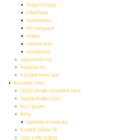
Dragon Eclipse
Etherfields
Gloomhaven
ISS Vanguard
Stalker
Tainted Grail
Unmatched
Vědomostní hry
Venkovní hry
Výhodné herní sety
Kouzelné čtení
Chytrý školák - Kouzelné čtení
Doplňky k Albi tužce
Hry a puzzle
Knihy
Zpívánky a miniknihy
Kúzelné čítanie SK
Sady s Albi tužkou