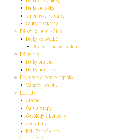
Dárkové krabičky
Dárkové tašky
Jmenovky na dárky
Stuhy a kokardy
Dárky podle příležitosti
Dárky ke svatbě
Rozlučka se svobodou
Dárky pro
Dárky pro děti
Dárky pro muže
Dekorace a bytové doplňky
Vánoční ozdoby
Dobroty
Alkohol
Čaje a sirupy
Čokolády a bonbóny
Jedlý hmyz
Kitl - Zdraví v láhvi