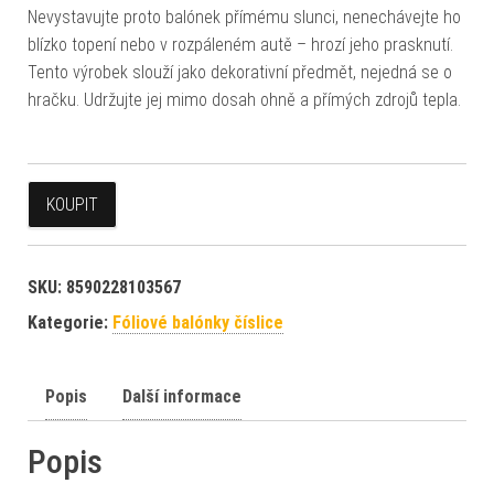
Nevystavujte proto balónek přímému slunci, nenechávejte ho
blízko topení nebo v rozpáleném autě – hrozí jeho prasknutí.
Tento výrobek slouží jako dekorativní předmět, nejedná se o
hračku. Udržujte jej mimo dosah ohně a přímých zdrojů tepla.
KOUPIT
SKU:
8590228103567
Kategorie:
Fóliové balónky číslice
Popis
Další informace
Popis