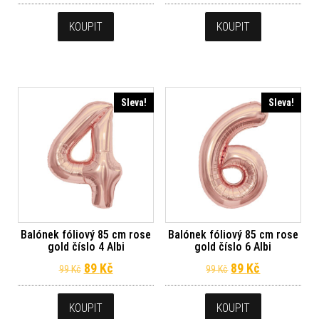
KOUPIT
KOUPIT
Sleva!
Sleva!
Balónek fóliový 85 cm rose
Balónek fóliový 85 cm rose
gold číslo 4 Albi
gold číslo 6 Albi
Původní cena byla: 99 Kč.
Aktuální cena je: 89 Kč.
Původní cena byl
Aktuální ce
89
Kč
89
Kč
99
Kč
99
Kč
KOUPIT
KOUPIT