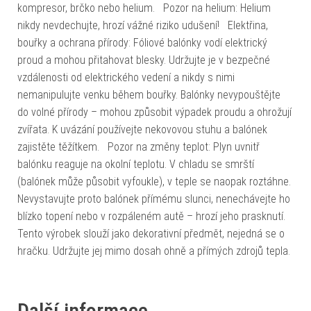
kompresor, brčko nebo helium. Pozor na helium: Helium
nikdy nevdechujte, hrozí vážné riziko udušení! Elektřina,
bouřky a ochrana přírody: Fóliové balónky vodí elektrický
proud a mohou přitahovat blesky. Udržujte je v bezpečné
vzdálenosti od elektrického vedení a nikdy s nimi
nemanipulujte venku během bouřky. Balónky nevypouštějte
do volné přírody – mohou způsobit výpadek proudu a ohrožují
zvířata. K uvázání používejte nekovovou stuhu a balónek
zajistěte těžítkem. Pozor na změny teplot: Plyn uvnitř
balónku reaguje na okolní teplotu. V chladu se smrští
(balónek může působit vyfoukle), v teple se naopak roztáhne.
Nevystavujte proto balónek přímému slunci, nenechávejte ho
blízko topení nebo v rozpáleném autě – hrozí jeho prasknutí.
Tento výrobek slouží jako dekorativní předmět, nejedná se o
hračku. Udržujte jej mimo dosah ohně a přímých zdrojů tepla.
Další informace