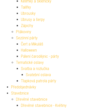
Kelímky a skleničky
Talířky
Ubrousky
Ubrusy a šerpy
Zápichy
Ptákoviny
Sezónní párty
Čert a Mikuláš
Halloween
Pálení čarodějnic - párty
Tematické oslavy
Svatba a rozlučka
Svatební oslava
Tlapková patrola párty
Předobjednávky
Stavebnice
Dřevěné stavebnice
Dřevěné stavebnice - Květiny