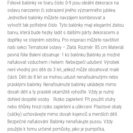
Fóliové balónky ve tvaru číslic 0-9 jsou ideální dekorace na
oslavu narozenin či zobrazení jiného významného jubilea.
Jednotlivé balónky můžete navzájem kombinovat a
vytvořit tak potřebné číslo. Tyto balónky mají elegantní zlatou
barvu, která bude hezky ladit s dalšími párty dekoracemi a
doplňky ve stejném odstínu. Pro inspiraci můžete navštívit
naši sekci Tematické oslavy – Zlatá. Rozměr: 85 cm Materiál:
pevná fólie Balení obsahuje: 1 ks balónku Balónky je možné
nafukovat vzduchem i heliem. Nebezpečí udušení: Výrobek
není vhodný pro děti do 3 let, jelikož může obsahovat malé
části. Děti do 8 let se mohou udusit nenafouknutými nebo
prasklými balónky. Nenafouknuté balónky ukládejte mimo
dosah dětí a ty prasklé okamžitě vyhoďte. Vždy je nutný
dohled dospělé osoby. Riziko zapletení: Při použití stuhy
nebo šňůrky hrozí riziko zapletení a uškrcení. Plastové obaly
(sáčky) uchovávejte mimo dosah kojenců a menších dětí.
Bezpečné nafukování: Balónky nenafukujte pusou. Vždy
použijte k tomu určené pomůcky, jako je pumpička,