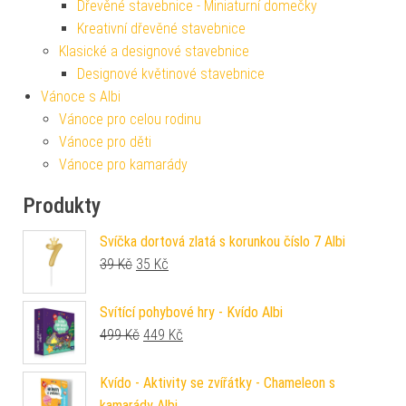
Dřevěné stavebnice - Miniaturní domečky
Kreativní dřevěné stavebnice
Klasické a designové stavebnice
Designové květinové stavebnice
Vánoce s Albi
Vánoce pro celou rodinu
Vánoce pro děti
Vánoce pro kamarády
Produkty
Svíčka dortová zlatá s korunkou číslo 7 Albi
Původní cena byla: 39 Kč.
Aktuální cena je: 35 Kč.
39
Kč
35
Kč
Svítící pohybové hry - Kvído Albi
Původní cena byla: 499 Kč.
Aktuální cena je: 449 Kč.
499
Kč
449
Kč
Kvído - Aktivity se zvířátky - Chameleon s
kamarády Albi