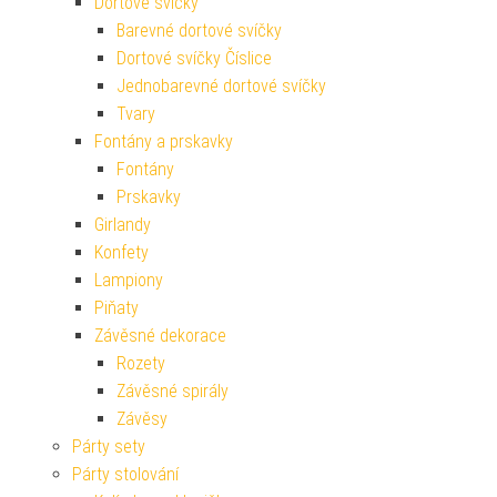
Dortové svíčky
Barevné dortové svíčky
Dortové svíčky Číslice
Jednobarevné dortové svíčky
Tvary
Fontány a prskavky
Fontány
Prskavky
Girlandy
Konfety
Lampiony
Piňaty
Závěsné dekorace
Rozety
Závěsné spirály
Závěsy
Párty sety
Párty stolování