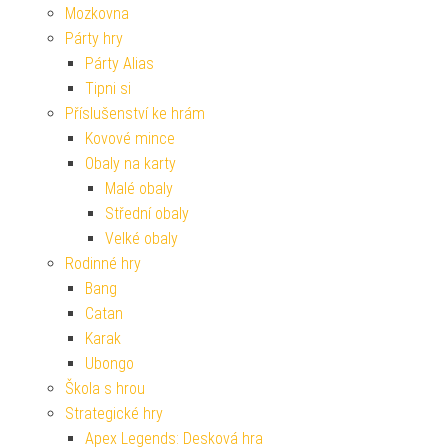
Mozkovna
Párty hry
Párty Alias
Tipni si
Příslušenství ke hrám
Kovové mince
Obaly na karty
Malé obaly
Střední obaly
Velké obaly
Rodinné hry
Bang
Catan
Karak
Ubongo
Škola s hrou
Strategické hry
Apex Legends: Desková hra