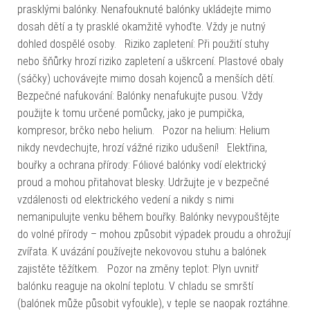
prasklými balónky. Nenafouknuté balónky ukládejte mimo
dosah dětí a ty prasklé okamžitě vyhoďte. Vždy je nutný
dohled dospělé osoby. Riziko zapletení: Při použití stuhy
nebo šňůrky hrozí riziko zapletení a uškrcení. Plastové obaly
(sáčky) uchovávejte mimo dosah kojenců a menších dětí.
Bezpečné nafukování: Balónky nenafukujte pusou. Vždy
použijte k tomu určené pomůcky, jako je pumpička,
kompresor, brčko nebo helium. Pozor na helium: Helium
nikdy nevdechujte, hrozí vážné riziko udušení! Elektřina,
bouřky a ochrana přírody: Fóliové balónky vodí elektrický
proud a mohou přitahovat blesky. Udržujte je v bezpečné
vzdálenosti od elektrického vedení a nikdy s nimi
nemanipulujte venku během bouřky. Balónky nevypouštějte
do volné přírody – mohou způsobit výpadek proudu a ohrožují
zvířata. K uvázání používejte nekovovou stuhu a balónek
zajistěte těžítkem. Pozor na změny teplot: Plyn uvnitř
balónku reaguje na okolní teplotu. V chladu se smrští
(balónek může působit vyfoukle), v teple se naopak roztáhne.