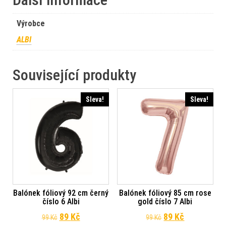
Výrobce
ALBI
Související produkty
Sleva!
Sleva!
Balónek fóliový 92 cm černý
Balónek fóliový 85 cm rose
číslo 6 Albi
gold číslo 7 Albi
Původní cena byla: 99 Kč.
Aktuální cena je: 89 Kč.
Původní cena byl
Aktuální ce
89
Kč
89
Kč
99
Kč
99
Kč