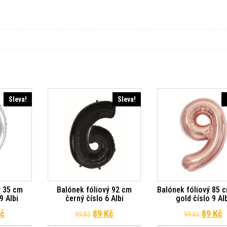
Sleva!
Sleva!
ý 35 cm
Balónek fóliový 92 cm
Balónek fóliový 85 
9 Albi
černý číslo 6 Albi
gold číslo 9 Al
dní cena byla: 29 Kč.
Aktuální cena je: 26 Kč.
Původní cena byla: 99 Kč.
Aktuální cena je: 89 Kč.
Původn
A
č
89
Kč
89
Kč
99
Kč
99
Kč