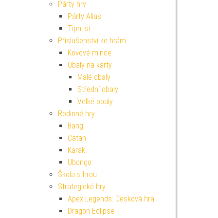
Párty hry
Párty Alias
Tipni si
Příslušenství ke hrám
Kovové mince
Obaly na karty
Malé obaly
Střední obaly
Velké obaly
Rodinné hry
Bang
Catan
Karak
Ubongo
Škola s hrou
Strategické hry
Apex Legends: Desková hra
Dragon Eclipse