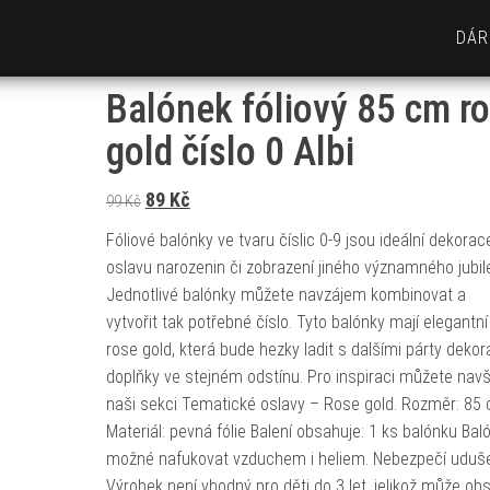
DÁR
Balónek fóliový 85 cm r
gold číslo 0 Albi
Původní cena byla: 99 Kč.
Aktuální cena je: 89 Kč.
89
Kč
99
Kč
Fóliové balónky ve tvaru číslic 0-9 jsou ideální dekorac
oslavu narozenin či zobrazení jiného významného jubil
Jednotlivé balónky můžete navzájem kombinovat a
vytvořit tak potřebné číslo. Tyto balónky mají elegantn
rose gold, která bude hezky ladit s dalšími párty deko
doplňky ve stejném odstínu. Pro inspiraci můžete navšt
naši sekci Tematické oslavy – Rose gold. Rozměr: 85
Materiál: pevná fólie Balení obsahuje: 1 ks balónku Bal
možné nafukovat vzduchem i heliem. Nebezpečí uduše
Výrobek není vhodný pro děti do 3 let, jelikož může ob