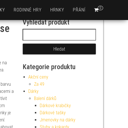
0
KY
RODINNÉ HRY
HRNKY
PŘÁNÍ
Vyhledat produkt
ose
Vyhledávání
e na
Kategorie produktu
ea.
Akční ceny
í barvu
Za 49
racemi a
Dárky
ívit
Balení dárků
 cm
Dárkové krabičky
ónky je
Dárkové tašky
ní:
Jmenovky na dárky
sahovat
Stuhy a kokardy