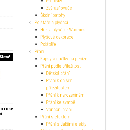
Propisky
Zvýrazňovače
Školní batohy
Polštáře a plyšáci
Hřejiví plyšáci - Warmies
Plyšové dekorace
Polštáře
Přání
Sleva!
Kapsy a obálky na peníze
Přání podle příležitosti
Dětská přání
Přání k dalším
příležitostem
Přání k narozeninám
Přání ke svatbě
cm rose
Vánoční přání
bi
Přání s efektem
í cena byla: 99 Kč.
ktuální cena je: 89 Kč.
Přání s dalšími efekty