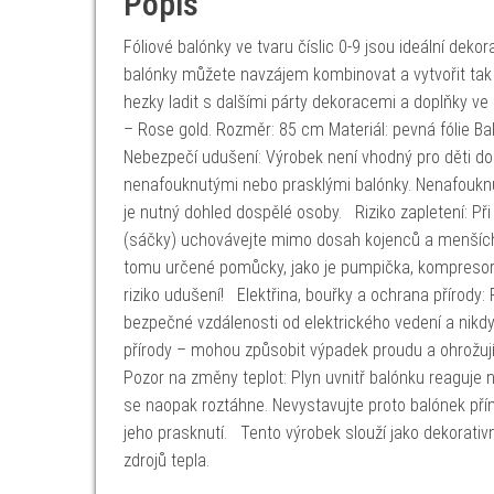
Popis
Fóliové balónky ve tvaru číslic 0-9 jsou ideální dek
balónky můžete navzájem kombinovat a vytvořit tak p
hezky ladit s dalšími párty dekoracemi a doplňky ve
– Rose gold. Rozměr: 85 cm Materiál: pevná fólie B
Nebezpečí udušení: Výrobek není vhodný pro děti do 
nenafouknutými nebo prasklými balónky. Nenafouknu
je nutný dohled dospělé osoby. Riziko zapletení: Při 
(sáčky) uchovávejte mimo dosah kojenců a menších 
tomu určené pomůcky, jako je pumpička, kompresor,
riziko udušení! Elektřina, bouřky a ochrana přírody: 
bezpečné vzdálenosti od elektrického vedení a nikd
přírody – mohou způsobit výpadek proudu a ohrožují
Pozor na změny teplot: Plyn uvnitř balónku reaguje n
se naopak roztáhne. Nevystavujte proto balónek pří
jeho prasknutí. Tento výrobek slouží jako dekorati
zdrojů tepla.