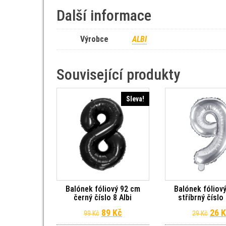
Další informace
Výrobce
ALBI
Související produkty
Sleva!
Balónek fóliový 92 cm
Balónek fóliov
černý číslo 8 Albi
stříbrný číslo 
Původní cena byla: 99 Kč.
Aktuální cena je: 89 Kč.
Půvo
89
Kč
26
K
99
Kč
29
Kč