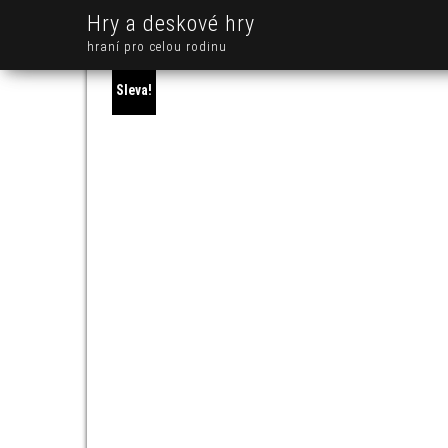
Hry a deskové hry
hraní pro celou rodinu
Sleva!