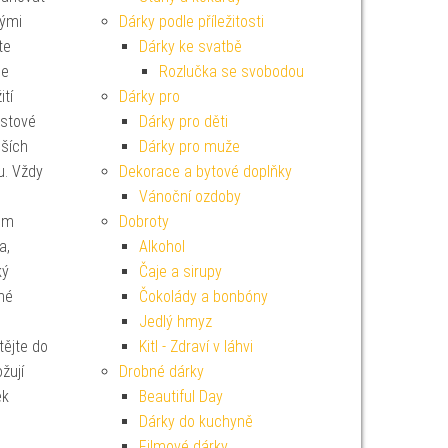
tými
Dárky podle příležitosti
te
Dárky ke svatbě
je
Rozlučka se svobodou
ití
Dárky pro
astové
Dárky pro děti
ších
Dárky pro muže
u. Vždy
Dekorace a bytové doplňky
Vánoční ozdoby
ium
Dobroty
a,
Alkohol
ký
Čaje a sirupy
né
Čokolády a bonbóny
Jedlý hmyz
ějte do
Kitl - Zdraví v láhvi
žují
Drobné dárky
ek
Beautiful Day
Dárky do kuchyně
Filmové dárky