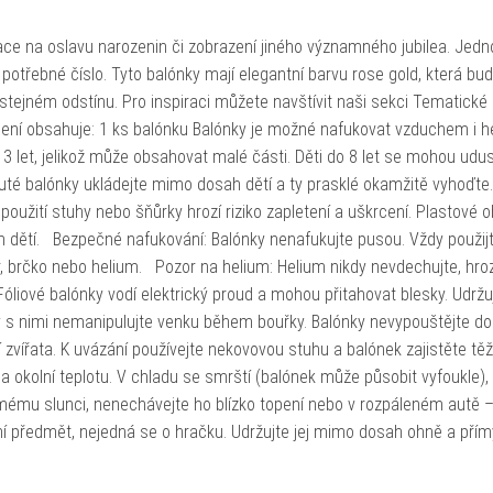
orace na oslavu narozenin či zobrazení jiného významného jubilea. Jedno
otřebné číslo. Tyto balónky mají elegantní barvu rose gold, která bu
 stejném odstínu. Pro inspiraci můžete navštívit naši sekci Tematické
alení obsahuje: 1 ks balónku Balónky je možné nafukovat vzduchem i h
3 let, jelikož může obsahovat malé části. Děti do 8 let se mohou udus
té balónky ukládejte mimo dosah dětí a ty prasklé okamžitě vyhoďte
použití stuhy nebo šňůrky hrozí riziko zapletení a uškrcení. Plastové o
dětí. Bezpečné nafukování: Balónky nenafukujte pusou. Vždy použijt
 brčko nebo helium. Pozor na helium: Helium nikdy nevdechujte, hro
Fóliové balónky vodí elektrický proud a mohou přitahovat blesky. Udržuj
y s nimi nemanipulujte venku během bouřky. Balónky nevypouštějte do
 zvířata. K uvázání používejte nekovovou stuhu a balónek zajistěte t
a okolní teplotu. V chladu se smrští (balónek může působit vyfoukle), 
mému slunci, nenechávejte ho blízko topení nebo v rozpáleném autě –
vní předmět, nejedná se o hračku. Udržujte jej mimo dosah ohně a pří