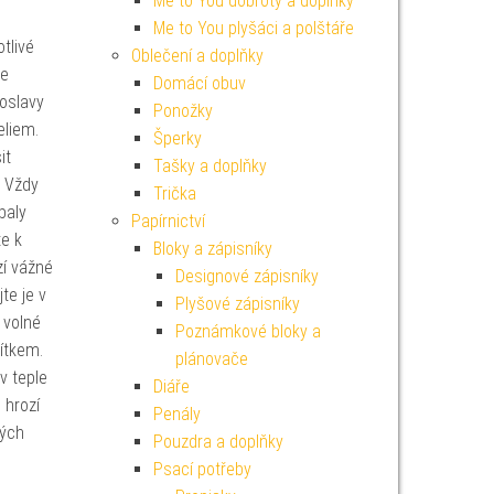
Me to You dobroty a doplňky
Me to You plyšáci a polštáře
tlivé
Oblečení a doplňky
de
Domácí obuv
 oslavy
Ponožky
eliem.
Šperky
it
Tašky a doplňky
. Vždy
Trička
baly
Papírnictví
e k
Bloky a zápisníky
zí vážné
Designové zápisníky
te je v
Plyšové zápisníky
 volné
Poznámkové bloky a
ěžítkem.
plánovače
v teple
Diáře
 hrozí
Penály
mých
Pouzdra a doplňky
Psací potřeby