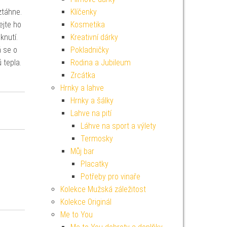
ztáhne.
Klíčenky
ejte ho
Kosmetika
sknutí.
Kreativní dárky
á se o
Pokladničky
 tepla.
Rodina a Jubileum
Zrcátka
Hrnky a lahve
Hrnky a šálky
Lahve na pití
Láhve na sport a výlety
Termosky
Můj bar
Placatky
Potřeby pro vinaře
Kolekce Mužská záležitost
Kolekce Originál
Me to You