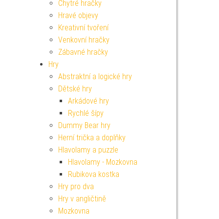
Chytré hračky
Hravé objevy
Kreativní tvoření
Venkovní hračky
Zábavné hračky
Hry
Abstraktní a logické hry
Dětské hry
Arkádové hry
Rychlé šípy
Dummy Bear hry
Herní trička a doplňky
Hlavolamy a puzzle
Hlavolamy - Mozkovna
Rubikova kostka
Hry pro dva
Hry v angličtině
Mozkovna