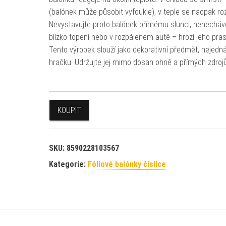
(balónek může působit vyfoukle), v teple se naopak ro
Nevystavujte proto balónek přímému slunci, nenecháv
blízko topení nebo v rozpáleném autě – hrozí jeho pra
Tento výrobek slouží jako dekorativní předmět, nejedn
hračku. Udržujte jej mimo dosah ohně a přímých zdrojů
KOUPIT
SKU:
8590228103567
Kategorie:
Fóliové balónky číslice