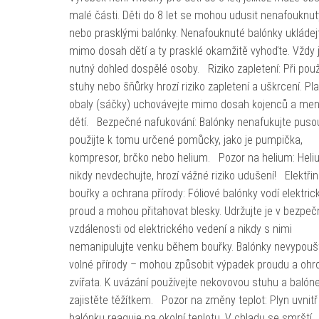
malé části. Děti do 8 let se mohou udusit nenafouknu
nebo prasklými balónky. Nenafouknuté balónky ukládej
mimo dosah dětí a ty prasklé okamžitě vyhoďte. Vždy 
nutný dohled dospělé osoby. Riziko zapletení: Při použ
stuhy nebo šňůrky hrozí riziko zapletení a uškrcení. Pl
obaly (sáčky) uchovávejte mimo dosah kojenců a men
dětí. Bezpečné nafukování: Balónky nenafukujte puso
použijte k tomu určené pomůcky, jako je pumpička,
kompresor, brčko nebo helium. Pozor na helium: Hel
nikdy nevdechujte, hrozí vážné riziko udušení! Elektřin
bouřky a ochrana přírody: Fóliové balónky vodí elektric
proud a mohou přitahovat blesky. Udržujte je v bezpeč
vzdálenosti od elektrického vedení a nikdy s nimi
nemanipulujte venku během bouřky. Balónky nevypoušt
volné přírody – mohou způsobit výpadek proudu a ohro
zvířata. K uvázání používejte nekovovou stuhu a balón
zajistěte těžítkem. Pozor na změny teplot: Plyn uvnitř
balónku reaguje na okolní teplotu. V chladu se smrští