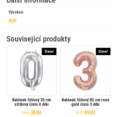
Výrobce
ALBI
Související produkty
Sleva!
Sleva!
Balónek fóliový 35 cm
Balónek fóliový 85 cm rose
stříbrný číslo 0 Albi
gold číslo 3 Albi
Původní cena byla: 29 Kč.
Aktuální cena je: 26 Kč.
Původní cena byl
Aktuální ce
26
Kč
89
Kč
29
Kč
99
Kč