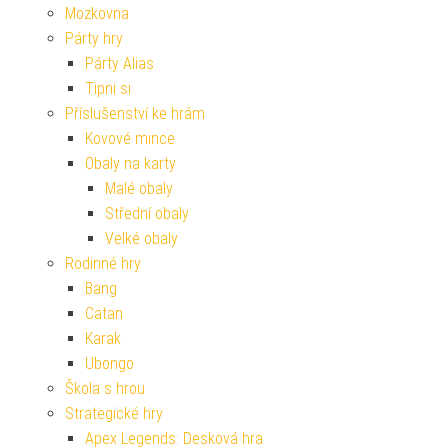
Mozkovna
Párty hry
Párty Alias
Tipni si
Příslušenství ke hrám
Kovové mince
Obaly na karty
Malé obaly
Střední obaly
Velké obaly
Rodinné hry
Bang
Catan
Karak
Ubongo
Škola s hrou
Strategické hry
Apex Legends: Desková hra