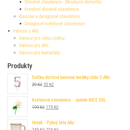
Dřevěné stavebnice - Miniaturní domečky
Kreativní dřevěné stavebnice
Klasické a designové stavebnice
Designové květinové stavebnice
Vánoce s Albi
Vánoce pro celou rodinu
Vánoce pro děti
Vánoce pro kamarády
Produkty
Svíčka dortová barevné lentilky číslo 5 Albi
Původní cena byla: 39 Kč.
Aktuální cena je: 35 Kč.
39
Kč
35
Kč
Květinová stavebnice - Jasmín NICE SRL
Původní cena byla: 199 Kč.
Aktuální cena je: 179 Kč.
199
Kč
179
Kč
Hrnek - Pyšný táta Albi
Původní cena byla: 249 Kč.
Aktuální cena je: 224 Kč.
249
Kč
224
Kč