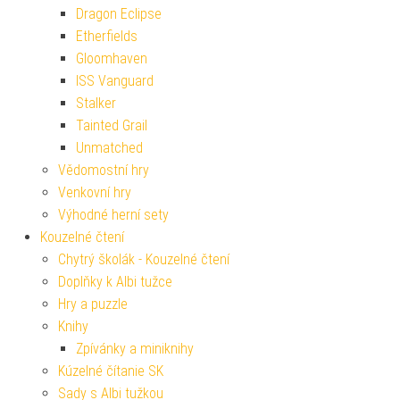
Dragon Eclipse
Etherfields
Gloomhaven
ISS Vanguard
Stalker
Tainted Grail
Unmatched
Vědomostní hry
Venkovní hry
Výhodné herní sety
Kouzelné čtení
Chytrý školák - Kouzelné čtení
Doplňky k Albi tužce
Hry a puzzle
Knihy
Zpívánky a miniknihy
Kúzelné čítanie SK
Sady s Albi tužkou