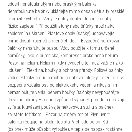
udusit nenafouknutými nebo prasklými balónky.
Nenafouknuté balónky ukládejte mimo dosah dětí a ty prasklé
okamžitě vyhoďte. Vždy je nutný dohled dospělé osoby.
Riziko zapletení: Při použití stuhy nebo šňůrky hrozí riziko
zapletení a uškrcení. Plastové obaly (sáčky) uchovávejte
mimo dosah kojenců a menších dětí. Bezpečné nafukování:
Balónky nenafukujte pusou. Vždy použijte k tomu určené
pomůcky, jako je pumpička, kompresor, brčko nebo helium.
Pozor na helium: Helium nikdy nevdechujte, hrozí vážné riziko
udušení! Elektřina, bouřky a ochrana přírody: Fóliové balónky
vodí elektrický proud a mohou přitahovat blesky. Udržujte je v
bezpečné vzdálenosti od elektrického vedení a nikdy s nimi
nemanipulujte venku během bouřky. Balónky nevypouštějte
do volné přírody – mohou způsobit výpadek proudu a ohrožují
zvířata. K uvázání používejte nekovovou stuhu a balónek
zajistěte těžítkem. Pozor na změny teplot: Plyn uvnitř
balónku reaguje na okolní teplotu. V chladu se smrští
(balónek může působit vyfoukle), v teple se naopak roztáhne.