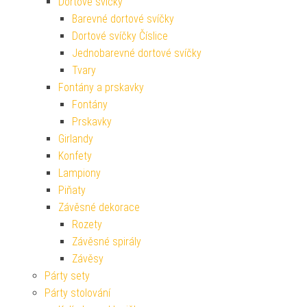
Dortové svíčky
Barevné dortové svíčky
Dortové svíčky Číslice
Jednobarevné dortové svíčky
Tvary
Fontány a prskavky
Fontány
Prskavky
Girlandy
Konfety
Lampiony
Piňaty
Závěsné dekorace
Rozety
Závěsné spirály
Závěsy
Párty sety
Párty stolování