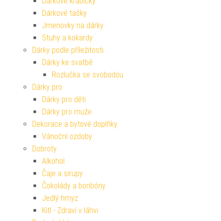
Dárkové krabičky
Dárkové tašky
Jmenovky na dárky
Stuhy a kokardy
Dárky podle příležitosti
Dárky ke svatbě
Rozlučka se svobodou
Dárky pro
Dárky pro děti
Dárky pro muže
Dekorace a bytové doplňky
Vánoční ozdoby
Dobroty
Alkohol
Čaje a sirupy
Čokolády a bonbóny
Jedlý hmyz
Kitl - Zdraví v láhvi