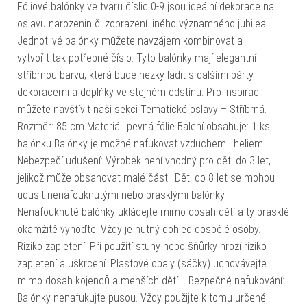
Fóliové balónky ve tvaru číslic 0-9 jsou ideální dekorace na
oslavu narozenin či zobrazení jiného významného jubilea.
Jednotlivé balónky můžete navzájem kombinovat a
vytvořit tak potřebné číslo. Tyto balónky mají elegantní
stříbrnou barvu, která bude hezky ladit s dalšími párty
dekoracemi a doplňky ve stejném odstínu. Pro inspiraci
můžete navštívit naši sekci Tematické oslavy – Stříbrná.
Rozměr: 85 cm Materiál: pevná fólie Balení obsahuje: 1 ks
balónku Balónky je možné nafukovat vzduchem i heliem.
Nebezpečí udušení: Výrobek není vhodný pro děti do 3 let,
jelikož může obsahovat malé části. Děti do 8 let se mohou
udusit nenafouknutými nebo prasklými balónky.
Nenafouknuté balónky ukládejte mimo dosah dětí a ty prasklé
okamžitě vyhoďte. Vždy je nutný dohled dospělé osoby.
Riziko zapletení: Při použití stuhy nebo šňůrky hrozí riziko
zapletení a uškrcení. Plastové obaly (sáčky) uchovávejte
mimo dosah kojenců a menších dětí. Bezpečné nafukování:
Balónky nenafukujte pusou. Vždy použijte k tomu určené