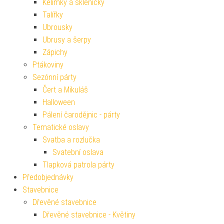
Kelímky a skleničky
Talířky
Ubrousky
Ubrusy a šerpy
Zápichy
Ptákoviny
Sezónní párty
Čert a Mikuláš
Halloween
Pálení čarodějnic - párty
Tematické oslavy
Svatba a rozlučka
Svatební oslava
Tlapková patrola párty
Předobjednávky
Stavebnice
Dřevěné stavebnice
Dřevěné stavebnice - Květiny