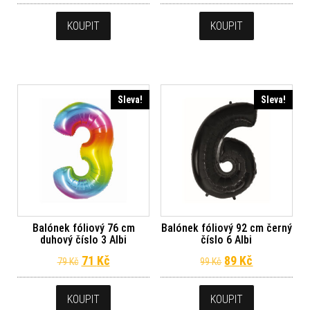
KOUPIT
KOUPIT
Sleva!
Sleva!
Balónek fóliový 76 cm
Balónek fóliový 92 cm černý
duhový číslo 3 Albi
číslo 6 Albi
Původní cena byla: 79 Kč.
Aktuální cena je: 71 Kč.
Původní cena byl
Aktuální ce
71
Kč
89
Kč
79
Kč
99
Kč
KOUPIT
KOUPIT