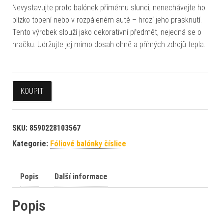
Nevystavujte proto balónek přímému slunci, nenechávejte ho
blízko topení nebo v rozpáleném autě – hrozí jeho prasknutí.
Tento výrobek slouží jako dekorativní předmět, nejedná se o
hračku. Udržujte jej mimo dosah ohně a přímých zdrojů tepla.
KOUPIT
SKU:
8590228103567
Kategorie:
Fóliové balónky číslice
Popis
Další informace
Popis