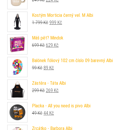
Kostým Morticia černý vel. M Albi
Původní cena byla: 1 799 Kč.
Aktuální cena je: 999 Kč.
1 799
Kč
999
Kč
Máš pět? Mindok
Původní cena byla: 699 Kč.
Aktuální cena je: 629 Kč.
699
Kč
629
Kč
Balónek fóliový 102 cm číslo 09 barevný Albi
Původní cena byla: 99 Kč.
Aktuální cena je: 89 Kč.
99
Kč
89
Kč
Zástěra - Táta Albi
Původní cena byla: 299 Kč.
Aktuální cena je: 269 Kč.
299
Kč
269
Kč
Placka - All you need is pivo Albi
Původní cena byla: 49 Kč.
Aktuální cena je: 44 Kč.
49
Kč
44
Kč
Zrcátko - Barbora Albi