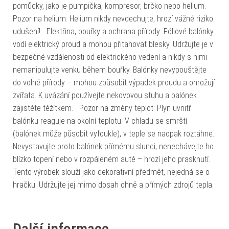
pomůcky, jako je pumpička, kompresor, brčko nebo helium.
Pozor na helium: Helium nikdy nevdechujte, hrozí vážné riziko
udušení! Elektřina, bouřky a ochrana přírody: Fóliové balónky
vodí elektrický proud a mohou přitahovat blesky. Udržujte je v
bezpečné vzdálenosti od elektrického vedení a nikdy s nimi
nemanipulujte venku během bouřky. Balónky nevypouštějte
do volné přírody – mohou způsobit výpadek proudu a ohrožují
zvířata. K uvázání používejte nekovovou stuhu a balónek
zajistěte těžítkem. Pozor na změny teplot: Plyn uvnitř
balónku reaguje na okolní teplotu. V chladu se smrští
(balónek může působit vyfoukle), v teple se naopak roztáhne.
Nevystavujte proto balónek přímému slunci, nenechávejte ho
blízko topení nebo v rozpáleném autě – hrozí jeho prasknutí.
Tento výrobek slouží jako dekorativní předmět, nejedná se o
hračku. Udržujte jej mimo dosah ohně a přímých zdrojů tepla.
Další informace