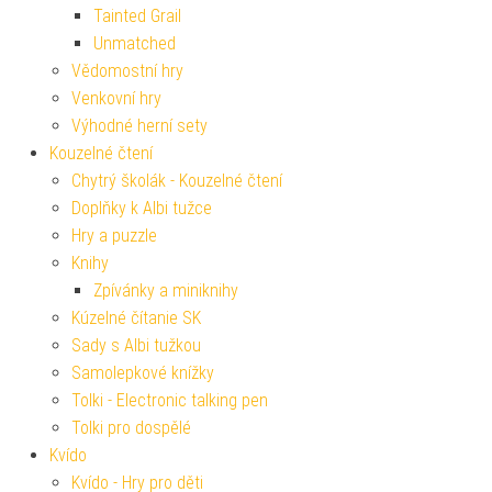
Tainted Grail
Unmatched
Vědomostní hry
Venkovní hry
Výhodné herní sety
Kouzelné čtení
Chytrý školák - Kouzelné čtení
Doplňky k Albi tužce
Hry a puzzle
Knihy
Zpívánky a miniknihy
Kúzelné čítanie SK
Sady s Albi tužkou
Samolepkové knížky
Tolki - Electronic talking pen
Tolki pro dospělé
Kvído
Kvído - Hry pro děti