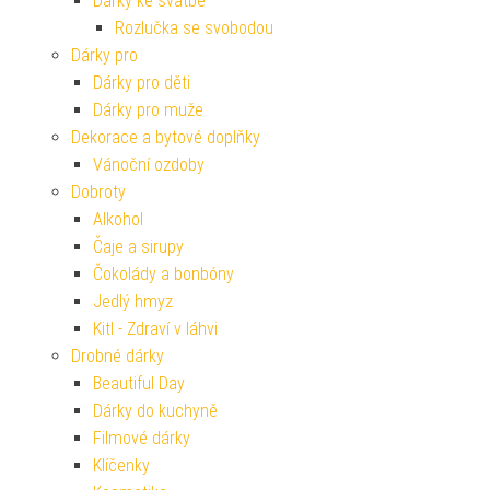
Dárky ke svatbě
Rozlučka se svobodou
Dárky pro
Dárky pro děti
Dárky pro muže
Dekorace a bytové doplňky
Vánoční ozdoby
Dobroty
Alkohol
Čaje a sirupy
Čokolády a bonbóny
Jedlý hmyz
Kitl - Zdraví v láhvi
Drobné dárky
Beautiful Day
Dárky do kuchyně
Filmové dárky
Klíčenky