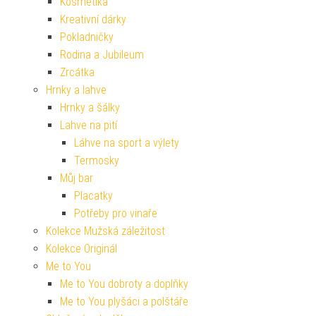
Kosmetika
Kreativní dárky
Pokladničky
Rodina a Jubileum
Zrcátka
Hrnky a lahve
Hrnky a šálky
Lahve na pití
Láhve na sport a výlety
Termosky
Můj bar
Placatky
Potřeby pro vinaře
Kolekce Mužská záležitost
Kolekce Originál
Me to You
Me to You dobroty a doplňky
Me to You plyšáci a polštáře