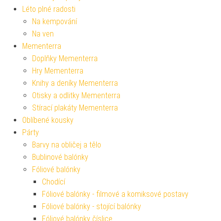
Léto plné radosti
Na kempování
Na ven
Mementerra
Doplňky Mementerra
Hry Mementerra
Knihy a deníky Mementerra
Otisky a odlitky Mementerra
Stírací plakáty Mementerra
Oblíbené kousky
Párty
Barvy na obličej a tělo
Bublinové balónky
Fóliové balónky
Chodící
Fóliové balónky - filmové a komiksové postavy
Fóliové balónky - stojící balónky
Fóliové balónky číslice