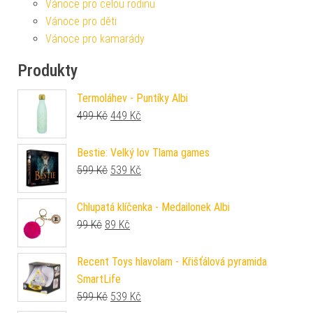
Vánoce pro celou rodinu
Vánoce pro děti
Vánoce pro kamarády
Produkty
Termoláhev - Puntíky Albi
Původní cena byla: 499 Kč.
Aktuální cena je: 449 Kč.
499
Kč
449
Kč
Bestie: Velký lov Tlama games
Původní cena byla: 599 Kč.
Aktuální cena je: 539 Kč.
599
Kč
539
Kč
Chlupatá klíčenka - Medailonek Albi
Původní cena byla: 99 Kč.
Aktuální cena je: 89 Kč.
99
Kč
89
Kč
Recent Toys hlavolam - Křišťálová pyramida
SmartLife
Původní cena byla: 599 Kč.
Aktuální cena je: 539 Kč.
599
Kč
539
Kč