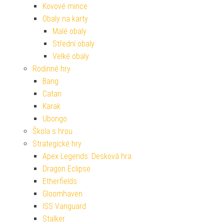
Kovové mince
Obaly na karty
Malé obaly
Střední obaly
Velké obaly
Rodinné hry
Bang
Catan
Karak
Ubongo
Škola s hrou
Strategické hry
Apex Legends: Desková hra
Dragon Eclipse
Etherfields
Gloomhaven
ISS Vanguard
Stalker