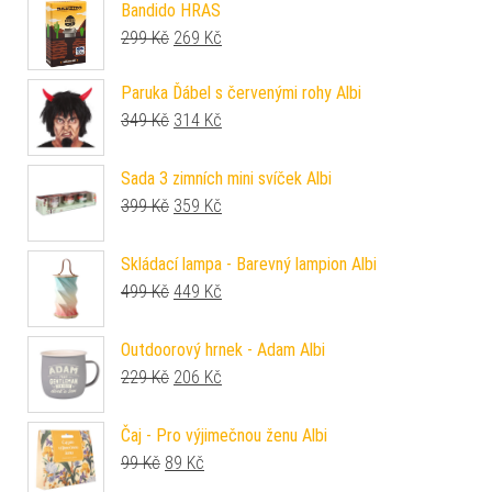
Bandido HRAS
Původní cena byla: 299 Kč.
Aktuální cena je: 269 Kč.
299
Kč
269
Kč
Paruka Ďábel s červenými rohy Albi
Původní cena byla: 349 Kč.
Aktuální cena je: 314 Kč.
349
Kč
314
Kč
Sada 3 zimních mini svíček Albi
Původní cena byla: 399 Kč.
Aktuální cena je: 359 Kč.
399
Kč
359
Kč
Skládací lampa - Barevný lampion Albi
Původní cena byla: 499 Kč.
Aktuální cena je: 449 Kč.
499
Kč
449
Kč
Outdoorový hrnek - Adam Albi
Původní cena byla: 229 Kč.
Aktuální cena je: 206 Kč.
229
Kč
206
Kč
Čaj - Pro výjimečnou ženu Albi
Původní cena byla: 99 Kč.
Aktuální cena je: 89 Kč.
99
Kč
89
Kč