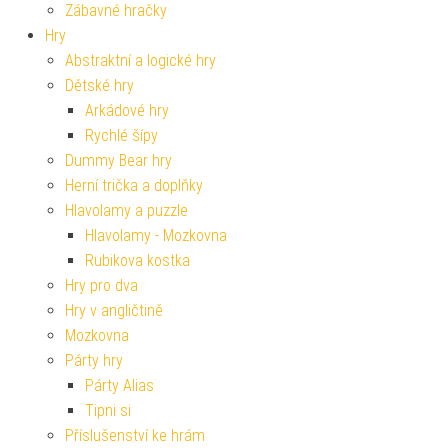
Zábavné hračky
Hry
Abstraktní a logické hry
Dětské hry
Arkádové hry
Rychlé šípy
Dummy Bear hry
Herní trička a doplňky
Hlavolamy a puzzle
Hlavolamy - Mozkovna
Rubikova kostka
Hry pro dva
Hry v angličtině
Mozkovna
Párty hry
Párty Alias
Tipni si
Příslušenství ke hrám