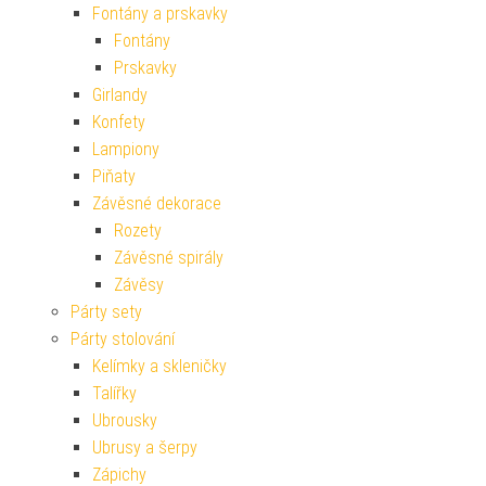
Fontány a prskavky
Fontány
Prskavky
Girlandy
Konfety
Lampiony
Piňaty
Závěsné dekorace
Rozety
Závěsné spirály
Závěsy
Párty sety
Párty stolování
Kelímky a skleničky
Talířky
Ubrousky
Ubrusy a šerpy
Zápichy