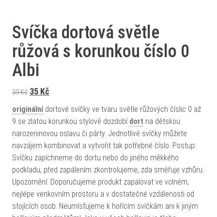
Svíčka dortová světle
růžová s korunkou číslo 0
Albi
Původní cena byla: 39 Kč.
Aktuální cena je: 35 Kč.
35
Kč
39
Kč
originální
dortové svíčky ve tvaru světle růžových číslic 0 až
9 se zlatou korunkou stylově dozdobí
dort
na dětskou
narozeninovou oslavu či párty. Jednotlivé svíčky můžete
navzájem kombinovat a vytvořit tak potřebné číslo. Postup:
Svíčku zapíchneme do dortu nebo do jiného měkkého
podkladu, před zapálením zkontrolujeme, zda směřuje vzhůru.
Upozornění: Doporučujeme produkt zapalovat ve volném,
nejlépe venkovním prostoru a v dostatečné vzdálenosti od
stojících osob. Neumísťujeme k hořícím svíčkám ani k jiným