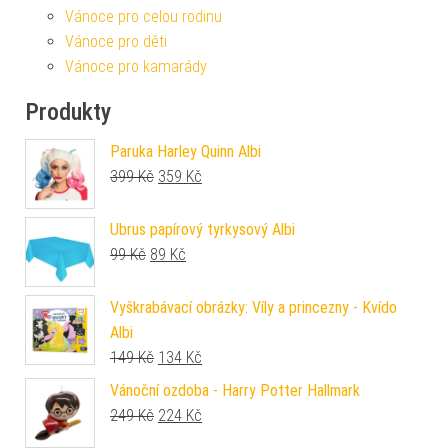
Vánoce pro celou rodinu
Vánoce pro děti
Vánoce pro kamarády
Produkty
Paruka Harley Quinn Albi
Původní cena byla: 399 Kč.
Aktuální cena je: 359 Kč.
399
Kč
359
Kč
Ubrus papírový tyrkysový Albi
Původní cena byla: 99 Kč.
Aktuální cena je: 89 Kč.
99
Kč
89
Kč
Vyškrabávací obrázky: Víly a princezny - Kvído
Albi
Původní cena byla: 149 Kč.
Aktuální cena je: 134 Kč.
149
Kč
134
Kč
Vánoční ozdoba - Harry Potter Hallmark
Původní cena byla: 249 Kč.
Aktuální cena je: 224 Kč.
249
Kč
224
Kč