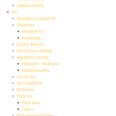
Zábavné hračky
Hry
Abstraktní a logické hry
Dětské hry
Arkádové hry
Rychlé šípy
Dummy Bear hry
Herní trička a doplňky
Hlavolamy a puzzle
Hlavolamy - Mozkovna
Rubikova kostka
Hry pro dva
Hry v angličtině
Mozkovna
Párty hry
Párty Alias
Tipni si
Příslušenství ke hrám