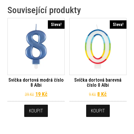
Související produkty
Sleva!
Sleva!
Svíčka dortová modrá číslo
Svíčka dortová barevná
8 Albi
číslo 0 Albi
Původní cena byla: 39 Kč.
Aktuální cena je: 19 Kč.
Původní cena byl
Aktuální cena
19
Kč
8
Kč
39
Kč
9
Kč
KOUPIT
KOUPIT