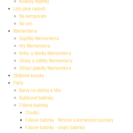
Kvídovy doplňky
Léto plné radosti
Na kempování
Na ven
Mementerra
Doplňky Mementerra
Hry Mementerra
Knihy a deníky Mementerra
Otisky a odlitky Mementerra
Stírací plakáty Mementerra
Oblíbené kousky
Párty
Barvy na obličej a tělo
Bublinové balónky
Fóliové balónky
Chodící
Fóliové balónky - filmové a komiksové postavy
Fóliové balónky - stojící balónky