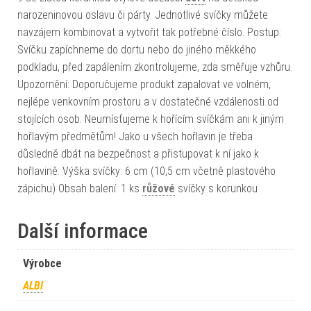
narozeninovou oslavu či párty. Jednotlivé svíčky můžete
navzájem kombinovat a vytvořit tak potřebné číslo. Postup:
Svíčku zapíchneme do dortu nebo do jiného měkkého
podkladu, před zapálením zkontrolujeme, zda směřuje vzhůru.
Upozornění: Doporučujeme produkt zapalovat ve volném,
nejlépe venkovním prostoru a v dostatečné vzdálenosti od
stojících osob. Neumísťujeme k hořícím svíčkám ani k jiným
hořlavým předmětům! Jako u všech hořlavin je třeba
důsledně dbát na bezpečnost a přistupovat k ní jako k
hořlavině. Výška svíčky: 6 cm (10,5 cm včetně plastového
zápichu) Obsah balení: 1 ks
růžové
svíčky s korunkou
Další informace
Výrobce
ALBI