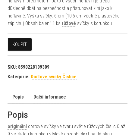
hořlavým předmětům! Jako u všech hořlavin je třeba
důsledně dbát na bezpečnost a přistupovat k ní jako k
hořlavině. Výška svíčky: 6 cm (10,5 cm včetně plastového
zápichu) Obsah balení: 1 ks
růžové
svíčky s korunkou
KOUPIT
SKU:
8590228109309
Kategorie:
Dortové svíčky Číslice
Popis
Další informace
Popis
originální
dortové svíčky ve tvaru světle růžových číslic 0 až
9 se zlatou korunkou stylově dozdobí
dort
na dětskou