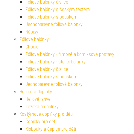
Fóliové balónky číslice
Fóliové balónky s českým textem
Fóliové balónky s potiskem
Jednobarevné fóliové balónky
Nápisy
Fóliové balónky
Chodící
Fóliové balónky - filmové a komiksové postavy
Fóliové balónky - stojící balónky
Fóliové balónky číslice
Fóliové balónky s potiskem
Jednobarevné fóliové balónky
Helium a doplňky
Heliové lahve
Těžítka a doplňky
Kostýmové doplňky pro děti
Čepičky pro děti
Klobouky a čepice pro děti