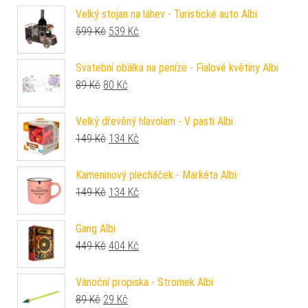
Velký stojan na láhev - Turistické auto Albi
Původní cena byla: 599 Kč.
Aktuální cena je: 539 Kč.
599
Kč
539
Kč
Svatební obálka na peníze - Fialové květiny Albi
Původní cena byla: 89 Kč.
Aktuální cena je: 80 Kč.
89
Kč
80
Kč
Velký dřevěný hlavolam - V pasti Albi
Původní cena byla: 149 Kč.
Aktuální cena je: 134 Kč.
149
Kč
134
Kč
Kameninový plecháček - Markéta Albi
Původní cena byla: 149 Kč.
Aktuální cena je: 134 Kč.
149
Kč
134
Kč
Gang Albi
Původní cena byla: 449 Kč.
Aktuální cena je: 404 Kč.
449
Kč
404
Kč
Vánoční propiska - Stromek Albi
Původní cena byla: 89 Kč.
Aktuální cena je: 29 Kč.
89
Kč
29
Kč