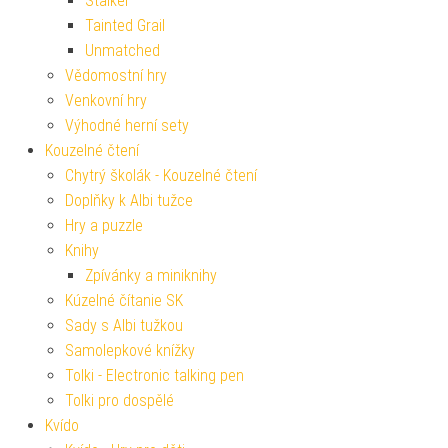
Stalker
Tainted Grail
Unmatched
Vědomostní hry
Venkovní hry
Výhodné herní sety
Kouzelné čtení
Chytrý školák - Kouzelné čtení
Doplňky k Albi tužce
Hry a puzzle
Knihy
Zpívánky a miniknihy
Kúzelné čítanie SK
Sady s Albi tužkou
Samolepkové knížky
Tolki - Electronic talking pen
Tolki pro dospělé
Kvído