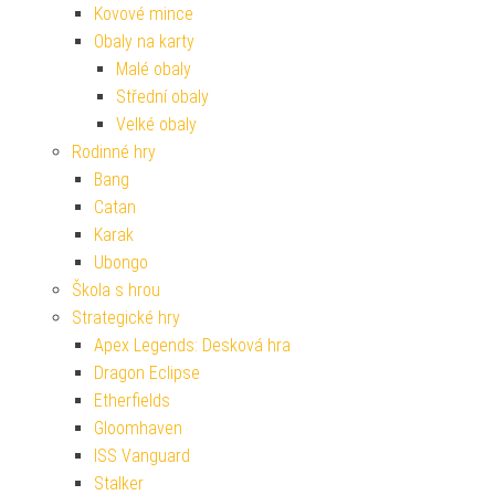
Kovové mince
Obaly na karty
Malé obaly
Střední obaly
Velké obaly
Rodinné hry
Bang
Catan
Karak
Ubongo
Škola s hrou
Strategické hry
Apex Legends: Desková hra
Dragon Eclipse
Etherfields
Gloomhaven
ISS Vanguard
Stalker