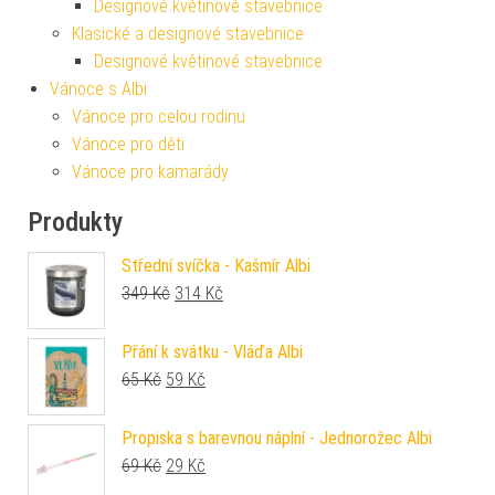
Designové květinové stavebnice
Klasické a designové stavebnice
Designové květinové stavebnice
Vánoce s Albi
Vánoce pro celou rodinu
Vánoce pro děti
Vánoce pro kamarády
Produkty
Střední svíčka - Kašmír Albi
Původní cena byla: 349 Kč.
Aktuální cena je: 314 Kč.
349
Kč
314
Kč
Přání k svátku - Vláďa Albi
Původní cena byla: 65 Kč.
Aktuální cena je: 59 Kč.
65
Kč
59
Kč
Propiska s barevnou náplní - Jednorožec Albi
Původní cena byla: 69 Kč.
Aktuální cena je: 29 Kč.
69
Kč
29
Kč