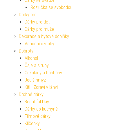
Dárky ke svatbě
Rozlučka se svobodou
Dárky pro
Dárky pro děti
Dárky pro muže
Dekorace a bytové doplňky
Vánoční ozdoby
Dobroty
Alkohol
Čaje a sirupy
Čokolády a bonbóny
Jedlý hmyz
Kitl - Zdraví v láhvi
Drobné dárky
Beautiful Day
Dárky do kuchyně
Filmové dárky
Klíčenky