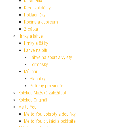
Kosmetika
Kreativní dárky
Pokladničky
Rodina a Jubileum
Zrcátka
Hrnky a lahve
Hrnky a šálky
Lahve na pití
Láhve na sport a výlety
Termosky
Můj bar
Placatky
Potřeby pro vinaře
Kolekce Mužská záležitost
Kolekce Originál
Me to You
Me to You dobroty a doplňky
Me to You plyšáci a polštáře