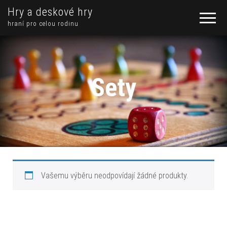
Hry a deskové hry
hraní pro celou rodinu
Sety
Vašemu výběru neodpovídají žádné produkty.