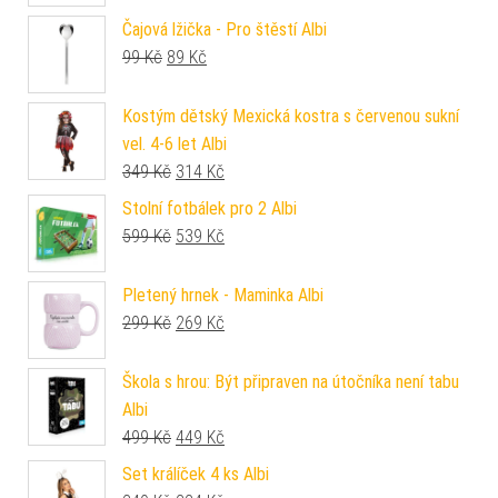
Čajová lžička - Pro štěstí Albi
Původní cena byla: 99 Kč.
Aktuální cena je: 89 Kč.
99
Kč
89
Kč
Kostým dětský Mexická kostra s červenou sukní
vel. 4-6 let Albi
Původní cena byla: 349 Kč.
Aktuální cena je: 314 Kč.
349
Kč
314
Kč
Stolní fotbálek pro 2 Albi
Původní cena byla: 599 Kč.
Aktuální cena je: 539 Kč.
599
Kč
539
Kč
Pletený hrnek - Maminka Albi
Původní cena byla: 299 Kč.
Aktuální cena je: 269 Kč.
299
Kč
269
Kč
Škola s hrou: Být připraven na útočníka není tabu
Albi
Původní cena byla: 499 Kč.
Aktuální cena je: 449 Kč.
499
Kč
449
Kč
Set králíček 4 ks Albi