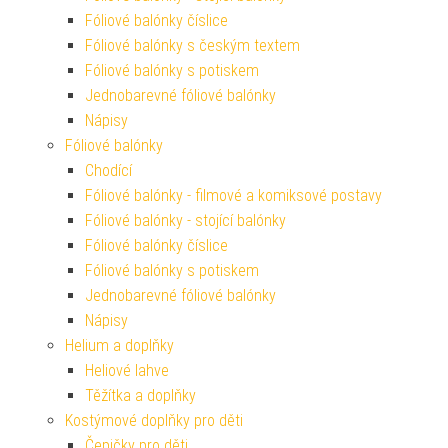
Fóliové balónky číslice
Fóliové balónky s českým textem
Fóliové balónky s potiskem
Jednobarevné fóliové balónky
Nápisy
Fóliové balónky
Chodící
Fóliové balónky - filmové a komiksové postavy
Fóliové balónky - stojící balónky
Fóliové balónky číslice
Fóliové balónky s potiskem
Jednobarevné fóliové balónky
Nápisy
Helium a doplňky
Heliové lahve
Těžítka a doplňky
Kostýmové doplňky pro děti
Čepičky pro děti