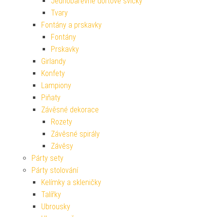
Jednobarevné dortové svíčky
Tvary
Fontány a prskavky
Fontány
Prskavky
Girlandy
Konfety
Lampiony
Piňaty
Závěsné dekorace
Rozety
Závěsné spirály
Závěsy
Párty sety
Párty stolování
Kelímky a skleničky
Talířky
Ubrousky