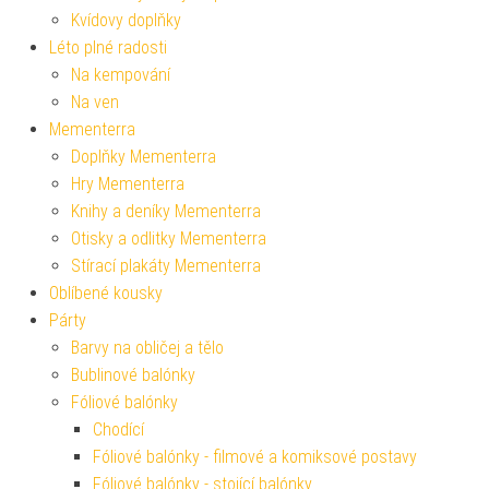
Kvídovy doplňky
Léto plné radosti
Na kempování
Na ven
Mementerra
Doplňky Mementerra
Hry Mementerra
Knihy a deníky Mementerra
Otisky a odlitky Mementerra
Stírací plakáty Mementerra
Oblíbené kousky
Párty
Barvy na obličej a tělo
Bublinové balónky
Fóliové balónky
Chodící
Fóliové balónky - filmové a komiksové postavy
Fóliové balónky - stojící balónky