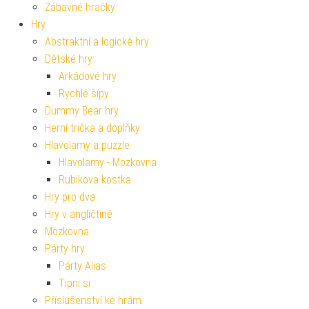
Zábavné hračky
Hry
Abstraktní a logické hry
Dětské hry
Arkádové hry
Rychlé šípy
Dummy Bear hry
Herní trička a doplňky
Hlavolamy a puzzle
Hlavolamy - Mozkovna
Rubikova kostka
Hry pro dva
Hry v angličtině
Mozkovna
Párty hry
Párty Alias
Tipni si
Příslušenství ke hrám