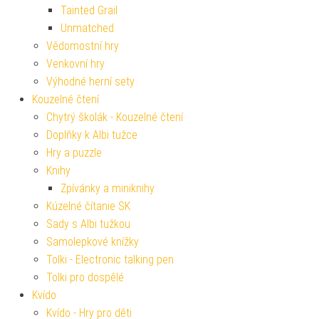
Tainted Grail
Unmatched
Vědomostní hry
Venkovní hry
Výhodné herní sety
Kouzelné čtení
Chytrý školák - Kouzelné čtení
Doplňky k Albi tužce
Hry a puzzle
Knihy
Zpívánky a miniknihy
Kúzelné čítanie SK
Sady s Albi tužkou
Samolepkové knížky
Tolki - Electronic talking pen
Tolki pro dospělé
Kvído
Kvído - Hry pro děti