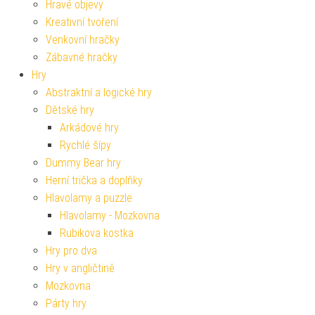
Hravé objevy
Kreativní tvoření
Venkovní hračky
Zábavné hračky
Hry
Abstraktní a logické hry
Dětské hry
Arkádové hry
Rychlé šípy
Dummy Bear hry
Herní trička a doplňky
Hlavolamy a puzzle
Hlavolamy - Mozkovna
Rubikova kostka
Hry pro dva
Hry v angličtině
Mozkovna
Párty hry