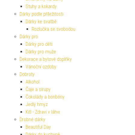
Stuhy a kokardy
Dárky podle příležitosti
Dárky ke svatbě
Rozlučka se svobodou
Dárky pro
Dárky pro děti
Dárky pro muže
Dekorace a bytové doplňky
Vánoční ozdoby
Dobroty
Alkohol
Čaje a sirupy
Čokolády a bonbóny
Jedlý hmyz
Kitl - Zdraví v láhvi
Drobné dárky
Beautiful Day
Dárky do kuchyně