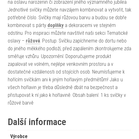
na oslavu narozenin či zobrazení jiného významného jubilea.
Jednotlivé svíčky můžete navzájem kombinovat a vytvořit, tak
potřebné číslo. Svíčky mají růžovou barvu a budou se dobře
kombinovat s párty
doplňky
a dekoracemi ve stejném
odstínu. Pro inspiraci můžete navštívit naši sekci Tematické
oslavy –
růžová
. Postup: Svíčku zapíchneme do dortu nebo
do jiného měkkého podloží, před zapálením zkontrolujeme zda
směřuje vzhůru. Upozornění: Doporučujeme produkt
zapalovat ve volném, nejlépe venkovním prostoru a v
dostatečné vzdálenosti od stojících osob. Neumísťujeme k
hořícím svíčkám ani k jiným hořlavým předmětům! Jako u
všech hořlavin je třeba důsledně dbát na bezpečnost a
přistupovat k ní jako k hořlavině. Obsah balení: 1 ks svíčky v
růžové barvě
Další informace
Výrobce