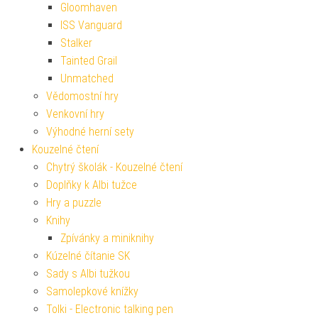
Gloomhaven
ISS Vanguard
Stalker
Tainted Grail
Unmatched
Vědomostní hry
Venkovní hry
Výhodné herní sety
Kouzelné čtení
Chytrý školák - Kouzelné čtení
Doplňky k Albi tužce
Hry a puzzle
Knihy
Zpívánky a miniknihy
Kúzelné čítanie SK
Sady s Albi tužkou
Samolepkové knížky
Tolki - Electronic talking pen