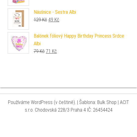
Náušnice - Sestra Albi
Původní cena byla: 129 Kč.
Aktuální cena je: 49 Kč.
129
Kč
49
Kč
Balónek fóliový Happy Birthday Princess Srdce
Albi
Původní cena byla: 79 Kč.
Aktuální cena je: 71 Kč.
79
Kč
71
Kč
Používáme WordPress (v češtině).
|
Šablona: Bulk Shop
| ACIT
s.r.o. Chodovská 228/3 Praha 4 IČ: 26454424