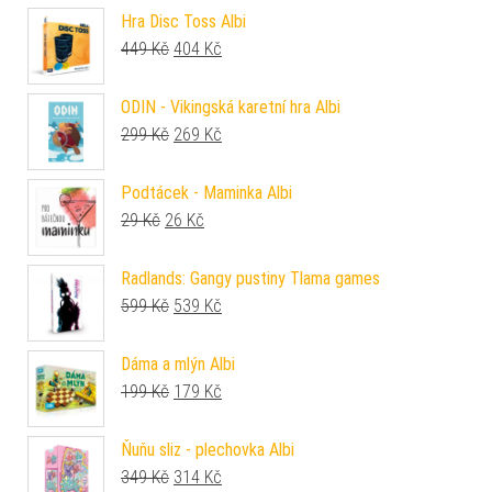
Hra Disc Toss Albi
Původní cena byla: 449 Kč.
Aktuální cena je: 404 Kč.
449
Kč
404
Kč
ODIN - Vikingská karetní hra Albi
Původní cena byla: 299 Kč.
Aktuální cena je: 269 Kč.
299
Kč
269
Kč
Podtácek - Maminka Albi
Původní cena byla: 29 Kč.
Aktuální cena je: 26 Kč.
29
Kč
26
Kč
Radlands: Gangy pustiny Tlama games
Původní cena byla: 599 Kč.
Aktuální cena je: 539 Kč.
599
Kč
539
Kč
Dáma a mlýn Albi
Původní cena byla: 199 Kč.
Aktuální cena je: 179 Kč.
199
Kč
179
Kč
Ňuňu sliz - plechovka Albi
Původní cena byla: 349 Kč.
Aktuální cena je: 314 Kč.
349
Kč
314
Kč