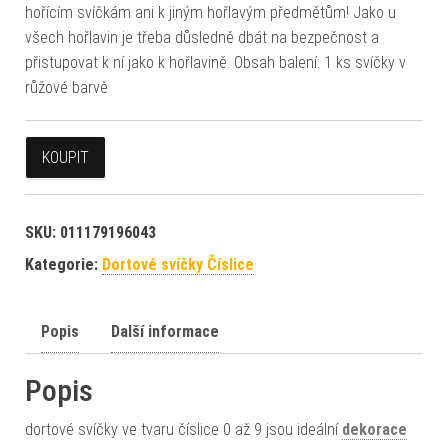
hořícím svíčkám ani k jiným hořlavým předmětům! Jako u
všech hořlavin je třeba důsledně dbát na bezpečnost a
přistupovat k ní jako k hořlavině. Obsah balení: 1 ks svíčky v
růžové barvě
KOUPIT
SKU:
011179196043
Kategorie:
Dortové svíčky Číslice
Popis
Další informace
Popis
dortové svíčky ve tvaru číslice 0 až 9 jsou ideální
dekorace