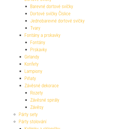
Barevné dortové svíčky
Dortové svíčky Číslice
Jednobarevné dortové svíčky
Tvary
Fontány a prskavky
Fontány
Prskavky
Girlandy
Konfety
Lampiony
Piňaty
Závěsné dekorace
Rozety
Závěsné spirály
Závěsy
Párty sety
Párty stolování
Kelímky a skleničky