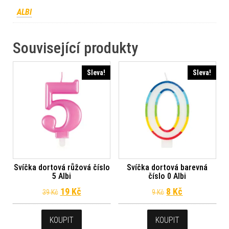
ALBI
Související produkty
Sleva!
Sleva!
Svíčka dortová růžová číslo
Svíčka dortová barevná
5 Albi
číslo 0 Albi
Původní cena byla: 39 Kč.
Aktuální cena je: 19 Kč.
Původní cena byl
Aktuální cena
19
Kč
8
Kč
39
Kč
9
Kč
KOUPIT
KOUPIT