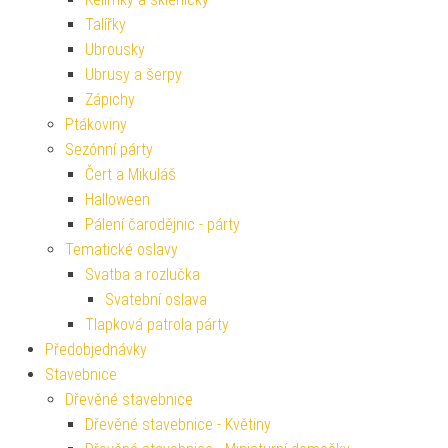
Talířky
Ubrousky
Ubrusy a šerpy
Zápichy
Ptákoviny
Sezónní párty
Čert a Mikuláš
Halloween
Pálení čarodějnic - párty
Tematické oslavy
Svatba a rozlučka
Svatební oslava
Tlapková patrola párty
Předobjednávky
Stavebnice
Dřevěné stavebnice
Dřevěné stavebnice - Květiny