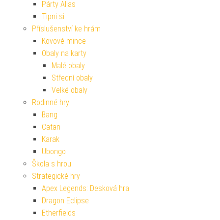
Párty Alias
Tipni si
Příslušenství ke hrám
Kovové mince
Obaly na karty
Malé obaly
Střední obaly
Velké obaly
Rodinné hry
Bang
Catan
Karak
Ubongo
Škola s hrou
Strategické hry
Apex Legends: Desková hra
Dragon Eclipse
Etherfields