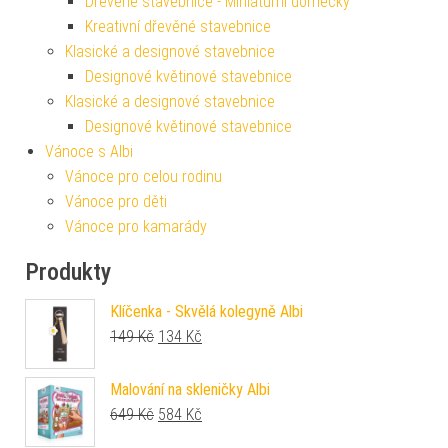
Dřevěné stavebnice - Miniaturní domečky
Kreativní dřevěné stavebnice
Klasické a designové stavebnice
Designové květinové stavebnice
Klasické a designové stavebnice
Designové květinové stavebnice
Vánoce s Albi
Vánoce pro celou rodinu
Vánoce pro děti
Vánoce pro kamarády
Produkty
Klíčenka - Skvělá kolegyně Albi
Původní cena byla: 149 Kč.
Aktuální cena je: 134 Kč.
149
Kč
134
Kč
Malování na skleničky Albi
Původní cena byla: 649 Kč.
Aktuální cena je: 584 Kč.
649
Kč
584
Kč