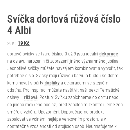
Svíčka dortová růžová číslo
4 Albi
Původní cena byla: 39 Kč.
Aktuální cena je: 19 Kč.
19
Kč
39
Kč
dortové svíčky ve tvaru číslice 0 až 9 jsou ideální
dekorace
na oslavu narozenin či zobrazení jiného významného jubilea.
Jednotlivé svíčky můžete navzájem kombinovat a vytvořit, tak
potřebné číslo. Svíčky mají růžovou barvu a budou se dobře
kombinovat s párty
doplňky
a dekoracemi ve stejném
odstínu. Pro inspiraci můžete navštívit naši sekci Tematické
oslavy –
růžová
. Postup: Svíčku zapíchneme do dortu nebo
do jiného měkkého podloží, před zapálením zkontrolujeme zda
směřuje vzhůru. Upozornění: Doporučujeme produkt
zapalovat ve volném, nejlépe venkovním prostoru a v
dostatečné vzdálenosti od stojících osob. Neumísťujeme k