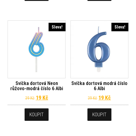
Sleva!
Sleva!
Svíčka dortová Neon
Svíčka dortová modrá číslo
růžovo-modrá číslo 6 Albi
6 Albi
Původní cena byla: 39 Kč.
Aktuální cena je: 19 Kč.
Původní cena byl
Aktuální ce
19
Kč
19
Kč
39
Kč
39
Kč
KOUPIT
KOUPIT