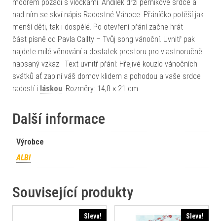
modrém pozadí s vločkami. Andílek drží perníkové srdce a
nad ním se skví nápis Radostné Vánoce. Přáníčko potěší jak
menší děti, tak i dospělé. Po otevření přání začne hrát
část písně od Pavla Callty – Tvůj song vánoční. Uvnitř pak
najdete milé věnování a dostatek prostoru pro vlastnoručně
napsaný vzkaz. Text uvnitř přání: Hřejivé kouzlo vánočních
svátků ať zaplní váš domov klidem a pohodou a vaše srdce
radostí i
láskou
. Rozměry: 14,8 × 21 cm
Další informace
Výrobce
ALBI
Související produkty
Sleva!
Sleva!