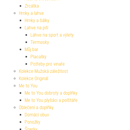
Zrcátka
Hrnky a lahve
Hrnky a šálky
Lahve na pití
Láhve na sport a výlety
Termosky
Můj bar
Placatky
Potřeby pro vinaře
Kolekce Mužská záležitost
Kolekce Originál
Me to You
Me to You dobroty a doplňky
Me to You plyšáci a polštáře
Oblečení a doplňky
Domácí obuv
Ponožky
Šperky