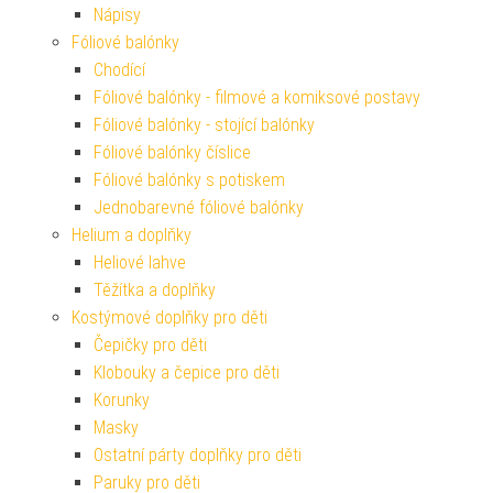
Nápisy
Fóliové balónky
Chodící
Fóliové balónky - filmové a komiksové postavy
Fóliové balónky - stojící balónky
Fóliové balónky číslice
Fóliové balónky s potiskem
Jednobarevné fóliové balónky
Helium a doplňky
Heliové lahve
Těžítka a doplňky
Kostýmové doplňky pro děti
Čepičky pro děti
Klobouky a čepice pro děti
Korunky
Masky
Ostatní párty doplňky pro děti
Paruky pro děti