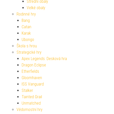
Střední obaly
Velké obaly
Rodinné hry
Bang
Catan
Karak
Ubongo
Škola s hrou
Strategické hry
Apex Legends: Desková hra
Dragon Eclipse
Etherfields
Gloomhaven
ISS Vanguard
Stalker
Tainted Grail
Unmatched
Vědomostní hry