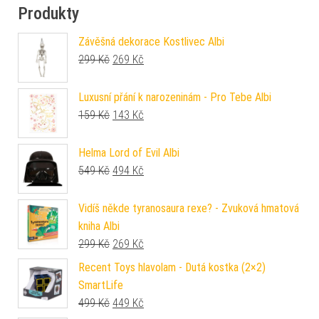
Produkty
Závěšná dekorace Kostlivec Albi
Původní cena byla: 299 Kč.
Aktuální cena je: 269 Kč.
299
Kč
269
Kč
Luxusní přání k narozeninám - Pro Tebe Albi
Původní cena byla: 159 Kč.
Aktuální cena je: 143 Kč.
159
Kč
143
Kč
Helma Lord of Evil Albi
Původní cena byla: 549 Kč.
Aktuální cena je: 494 Kč.
549
Kč
494
Kč
Vidíš někde tyranosaura rexe? - Zvuková hmatová
kniha Albi
Původní cena byla: 299 Kč.
Aktuální cena je: 269 Kč.
299
Kč
269
Kč
Recent Toys hlavolam - Dutá kostka (2×2)
SmartLife
Původní cena byla: 499 Kč.
Aktuální cena je: 449 Kč.
499
Kč
449
Kč