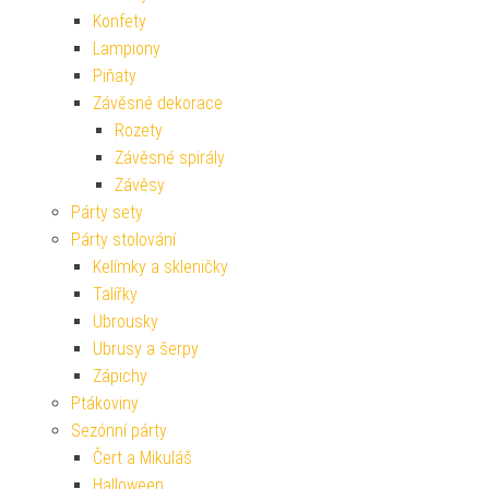
Konfety
Lampiony
Piňaty
Závěsné dekorace
Rozety
Závěsné spirály
Závěsy
Párty sety
Párty stolování
Kelímky a skleničky
Talířky
Ubrousky
Ubrusy a šerpy
Zápichy
Ptákoviny
Sezónní párty
Čert a Mikuláš
Halloween