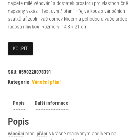
najdete milé věnování a dostatek prostoru pro vlastnoručně
napsaný vzkaz. Text uvnitř přání: Hřejivé kouzlo vánočních
svátků ať zaplní váš domov klidem a pohodou a vaše srdce
radostí i
láskou
. Rozměry: 14,8 × 21 cm
KOUPIT
SKU:
8590228078391
Kategorie:
Vánoční přání
Popis
Další informace
Popis
vánoční
hrací
přání
s krásně malovaným andílkem na