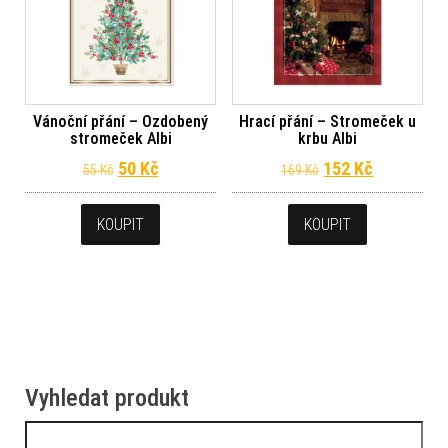
Vánoční přání – Ozdobený
Hrací přání – Stromeček u
stromeček Albi
krbu Albi
Původní cena byla: 55 Kč.
Aktuální cena je: 50 Kč.
Původní cena byl
Aktuální c
50
Kč
152
Kč
55
Kč
169
Kč
KOUPIT
KOUPIT
Vyhledat produkt
Vyhledávání