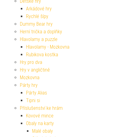
Dětské hry
Arkádové hry
Rychlé šípy
Dummy Bear hry
Herní trička a doplňky
Hlavolamy a puzzle
Hlavolamy - Mozkovna
Rubikova kostka
Hry pro dva
Hry v angličtině
Mozkovna
Párty hry
Párty Alias
Tipni si
Příslušenství ke hrám
Kovové mince
Obaly na karty
Malé obaly