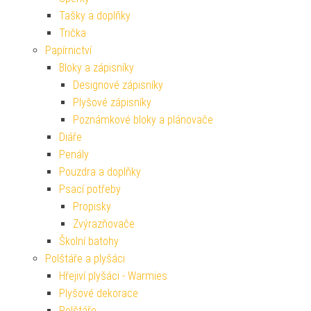
Tašky a doplňky
Trička
Papírnictví
Bloky a zápisníky
Designové zápisníky
Plyšové zápisníky
Poznámkové bloky a plánovače
Diáře
Penály
Pouzdra a doplňky
Psací potřeby
Propisky
Zvýrazňovače
Školní batohy
Polštáře a plyšáci
Hřejiví plyšáci - Warmies
Plyšové dekorace
Polštáře