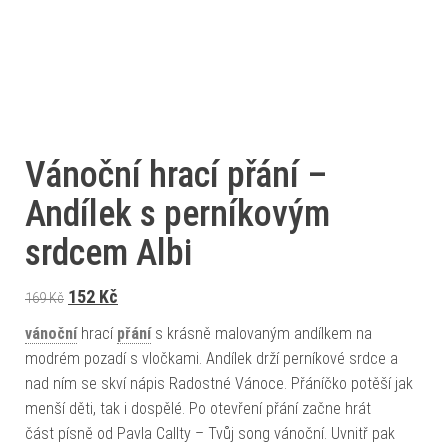
Vánoční hrací přání –
Andílek s perníkovým
srdcem Albi
Původní cena byla: 169 Kč.
Aktuální cena je: 152 Kč.
152
Kč
169
Kč
vánoční
hrací
přání
s krásně malovaným andílkem na
modrém pozadí s vločkami. Andílek drží perníkové srdce a
nad ním se skví nápis Radostné Vánoce. Přáníčko potěší jak
menší děti, tak i dospělé. Po otevření přání začne hrát
část písně od Pavla Callty – Tvůj song vánoční. Uvnitř pak