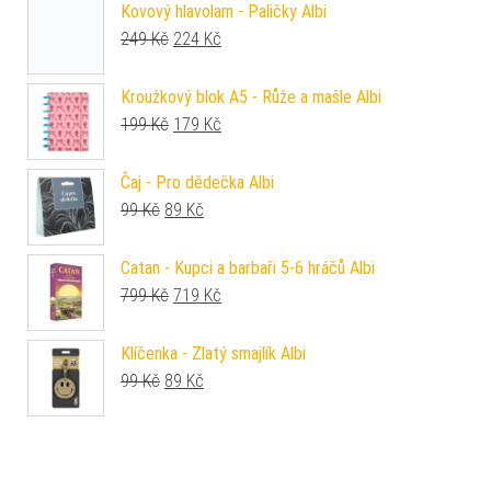
Kovový hlavolam - Paličky Albi
Původní cena byla: 249 Kč.
Aktuální cena je: 224 Kč.
249
Kč
224
Kč
Kroužkový blok A5 - Růže a mašle Albi
Původní cena byla: 199 Kč.
Aktuální cena je: 179 Kč.
199
Kč
179
Kč
Čaj - Pro dědečka Albi
Původní cena byla: 99 Kč.
Aktuální cena je: 89 Kč.
99
Kč
89
Kč
Catan - Kupci a barbaři 5-6 hráčů Albi
Původní cena byla: 799 Kč.
Aktuální cena je: 719 Kč.
799
Kč
719
Kč
Klíčenka - Zlatý smajlík Albi
Původní cena byla: 99 Kč.
Aktuální cena je: 89 Kč.
99
Kč
89
Kč