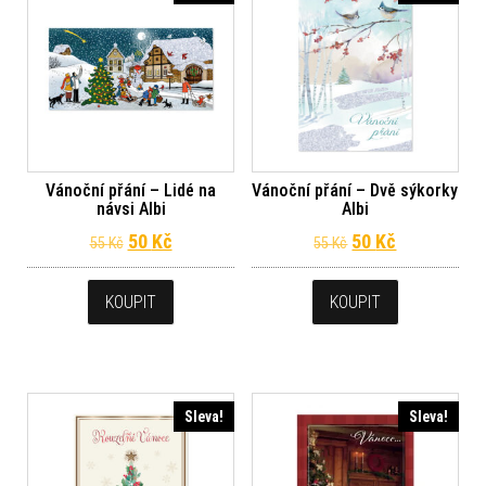
Vánoční přání – Lidé na
Vánoční přání – Dvě sýkorky
návsi Albi
Albi
Původní cena byla: 55 Kč.
Aktuální cena je: 50 Kč.
Původní cena byl
Aktuální ce
50
Kč
50
Kč
55
Kč
55
Kč
KOUPIT
KOUPIT
Sleva!
Sleva!