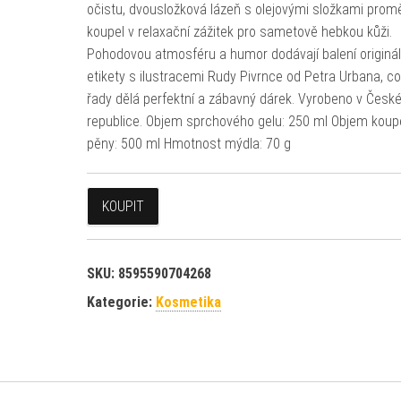
očistu, dvousložková lázeň s olejovými složkami prom
koupel v relaxační zážitek pro sametově hebkou kůži.
Pohodovou atmosféru a humor dodávají balení originál
etikety s ilustracemi Rudy Pivrnce od Petra Urbana, co
řady dělá perfektní a zábavný dárek. Vyrobeno v Česk
republice. Objem sprchového gelu: 250 ml Objem koup
pěny: 500 ml Hmotnost mýdla: 70 g
KOUPIT
SKU:
8595590704268
Kategorie:
Kosmetika