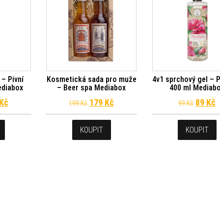
– Pivní
Kosmetická sada pro muže
4v1 sprchový gel – 
ediabox
– Beer spa Mediabox
400 ml Mediab
dní cena byla: 149 Kč.
Aktuální cena je: 134 Kč.
Původní cena byla: 199 Kč.
Aktuální cena je: 179 Kč.
Původn
A
Kč
179
Kč
89
Kč
199
Kč
99
Kč
KOUPIT
KOUPIT