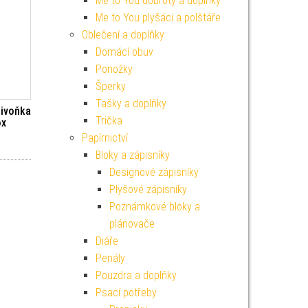
Me to You dobroty a doplňky
Me to You plyšáci a polštáře
Oblečení a doplňky
Domácí obuv
Ponožky
Šperky
Tašky a doplňky
Pivoňka
Trička
ox
Papírnictví
í cena byla: 99 Kč.
ktuální cena je: 89 Kč.
Bloky a zápisníky
Designové zápisníky
Plyšové zápisníky
Poznámkové bloky a
plánovače
Diáře
Penály
Pouzdra a doplňky
Psací potřeby