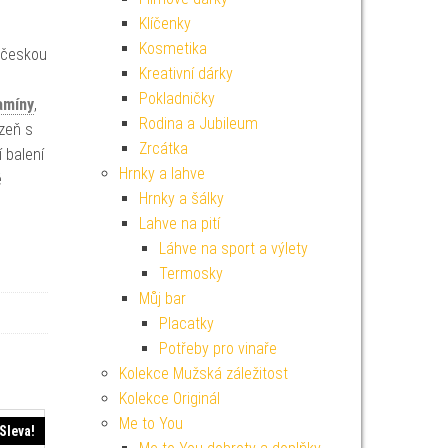
Klíčenky
Kosmetika
 českou
Kreativní dárky
Pokladničky
amíny
,
Rodina a Jubileum
ázeň s
Zrcátka
 balení
Hrnky a lahve
é
Hrnky a šálky
Lahve na pití
Láhve na sport a výlety
Termosky
Můj bar
Placatky
Potřeby pro vinaře
Kolekce Mužská záležitost
Kolekce Originál
Me to You
Sleva!