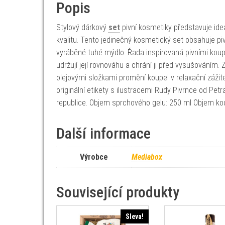
Popis
Stylový dárkový
set
pivní kosmetiky představuje ideál
kvalitu. Tento jedinečný kosmetický set obsahuje p
vyráběné tuhé mýdlo. Řada inspirovaná pivními koup
udržují její rovnováhu a chrání ji před vysušováním.
olejovými složkami promění koupel v relaxační záž
originální etikety s ilustracemi Rudy Pivrnce od Pet
republice. Objem sprchového gelu: 250 ml Objem ko
Další informace
Výrobce
Mediabox
Související produkty
Sleva!