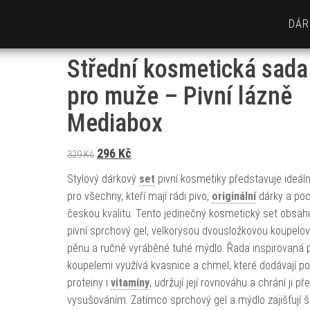
DÁR
Střední kosmetická sada
pro muže – Pivní lázně
Mediabox
Původní cena byla: 329 Kč.
Aktuální cena je: 296 Kč.
296
Kč
329
Kč
Stylový dárkový
set
pivní kosmetiky představuje ideáln
pro všechny, kteří mají rádi pivo,
originální
dárky a poc
českou kvalitu. Tento jedinečný kosmetický set obsah
pivní sprchový gel, velkorysou dvousložkovou koupelo
pěnu a ručně vyráběné tuhé mýdlo. Řada inspirovaná p
koupelemi využívá kvasnice a chmel, které dodávají p
proteiny i
vitamíny
, udržují její rovnováhu a chrání ji př
vysušováním. Zatímco sprchový gel a mýdlo zajišťují 