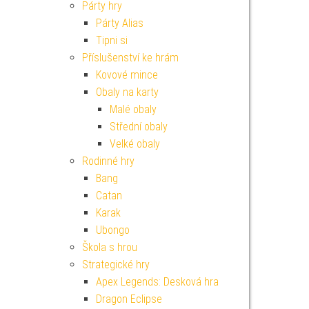
Párty hry
Párty Alias
Tipni si
Příslušenství ke hrám
Kovové mince
Obaly na karty
Malé obaly
Střední obaly
Velké obaly
Rodinné hry
Bang
Catan
Karak
Ubongo
Škola s hrou
Strategické hry
Apex Legends: Desková hra
Dragon Eclipse