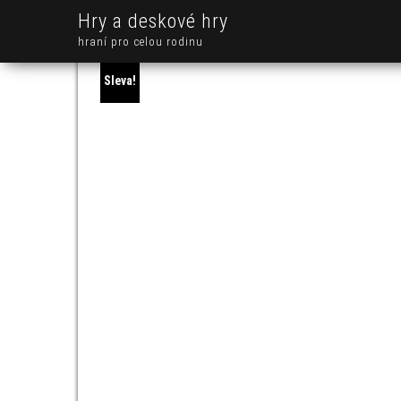
Hry a deskové hry
hraní pro celou rodinu
Sleva!