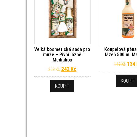
Velká kosmetická sada pro
Koupelová pěna 
muže – Pivní lázně
lázeň 500 ml M
Mediabox
Půvo
134
149
Kč
Původní cena byla: 269 Kč.
Aktuální cena je: 242 Kč.
242
Kč
269
Kč
KOUPIT
KOUPIT