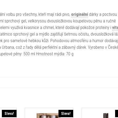
ní volbu pro všechny, kteří mají rádi pivo,
originální
dárky a poctivou
ivní sprchový gel, velkorysou dvousložkovou koupelovou pěnu a ručně
elemi využívá kvasnice a chmel, které dodávají pokožce proteiny i
vit
 Zatímco sprchový gel a mýdlo zajišťují šetrnou očistu, dvousložková l
itek pro sametově hebkou kůži. Pohodovou atmosféru a humor dodávají
ra Urbana, což z řady dělá perfektní a zábavný dárek. Vyrobeno v Česk
upelové pěny: 500 ml Hmotnost mýdla: 70 g
Sleva!
Sleva!