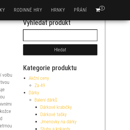
0
KY
RODINNÉ HRY
HRNKY
PŘÁNÍ
Vyhledat produkt
Vyhledávání
Kategorie produktu
í volbu
Akční ceny
tivou
Za 49
uje
Dárky
vou
Balení dárků
ivními
Dárkové krabičky
okožce
Dárkové tašky
ed
Jmenovky na dárky
šetrnou
Stuhy a kokardy