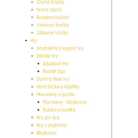
Chytré hračky
Hravé objevy
Kreativní tvoření
Venkovní hračky
Zábavné hračky
Hry
Abstraktní a logické hry
Dětské hry
Arkádové hry
Rychlé šípy
Dummy Bear hry
Herní trička a doplňky
Hlavolamy a puzzle
Hlavolamy - Mozkovna
Rubikova kostka
Hry pro dva
Hry v angličtině
Mozkovna