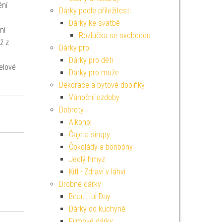
ění
Dárky podle příležitosti
Dárky ke svatbě
ní
Rozlučka se svobodou
ž z
Dárky pro
é
Dárky pro děti
elové
Dárky pro muže
Dekorace a bytové doplňky
Vánoční ozdoby
Dobroty
Alkohol
Čaje a sirupy
Čokolády a bonbóny
Jedlý hmyz
Kitl - Zdraví v láhvi
Drobné dárky
Beautiful Day
Dárky do kuchyně
Filmové dárky