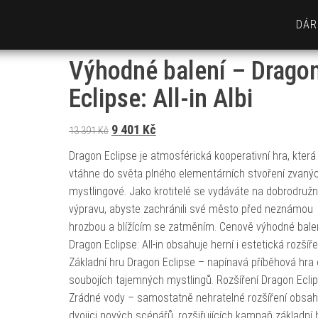
DÁR
Výhodné balení – Drago
Eclipse: All-in Albi
Původní cena byla: 13 391 Kč.
Aktuální cena je: 9 401 Kč.
9 401
Kč
13 391
Kč
Dragon Eclipse je atmosférická kooperativní hra, která
vtáhne do světa plného elementárních stvoření zvaný
mystlingové. Jako krotitelé se vydáváte na dobrodruž
výpravu, abyste zachránili své město před neznámou
hrozbou a blížícím se zatměním. Cenově výhodné bale
Dragon Eclipse: All-in obsahuje herní i estetická rozšíře
Základní hru Dragon Eclipse – napínavá příběhová hra 
soubojích tajemných mystlingů. Rozšíření Dragon Ecli
Zrádné vody – samostatně nehratelné rozšíření obsah
dvojici nových scénářů, rozšiřujících kampaň základní 