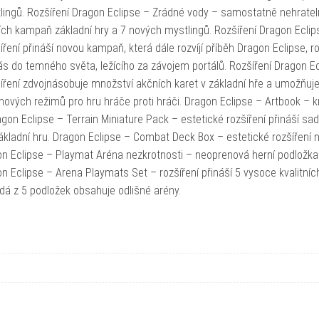
lingů. Rozšíření Dragon Eclipse – Zrádné vody – samostatně nehrate
ících kampaň základní hry a 7 nových mystlingů. Rozšíření Dragon Eclip
ení přináší novou kampaň, která dále rozvíjí příběh Dragon Eclipse, ro
 do temného světa, ležícího za závojem portálů. Rozšíření Dragon Ec
ení zdvojnásobuje množství akčních karet v základní hře a umožňuje
 nových režimů pro hru hráče proti hráči. Dragon Eclipse – Artbook – k
gon Eclipse – Terrain Miniature Pack – estetické rozšíření přináší sa
ákladní hru. Dragon Eclipse – Combat Deck Box – estetické rozšíření n
agon Eclipse – Playmat Aréna nezkrotnosti – neoprenová herní podložka
n Eclipse – Arena Playmats Set – rozšíření přináší 5 vysoce kvalitníc
á z 5 podložek obsahuje odlišné arény.