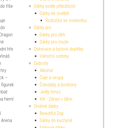
do říše
Dárky podle příležitosti
Dárky ke svatbě
uje
Rozlučka se svobodou
 do
Dárky pro
 Dragon
Dárky pro děti
né
Dárky pro muže
adní hře
Dekorace a bytové doplňky
přináš
Vánoční ozdoby
n
Dobroty
 hry
Alkohol
ck –
Čaje a sirupy
 figurek
Čokolády a bonbóny
mbat
Jedlý hmyz
na herní
Kitl - Zdraví v láhvi
Drobné dárky
í
Beautiful Day
– Arena
Dárky do kuchyně
Filmové dárky