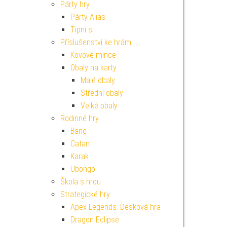
Párty hry
Párty Alias
Tipni si
Příslušenství ke hrám
Kovové mince
Obaly na karty
Malé obaly
Střední obaly
Velké obaly
Rodinné hry
Bang
Catan
Karak
Ubongo
Škola s hrou
Strategické hry
Apex Legends: Desková hra
Dragon Eclipse