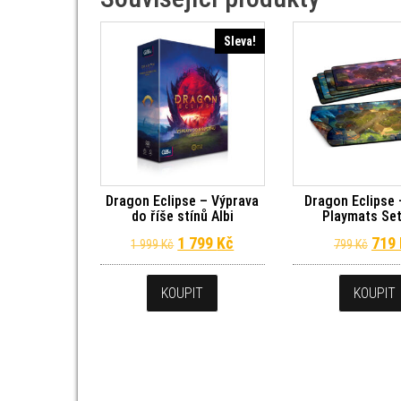
Sleva!
Dragon Eclipse – Výprava
Dragon Eclipse 
do říše stínů Albi
Playmats Set
Původní cena byla: 1 999 Kč.
Aktuální cena je: 1 799 Kč
Půvo
1 799
Kč
719
1 999
Kč
799
Kč
KOUPIT
KOUPIT