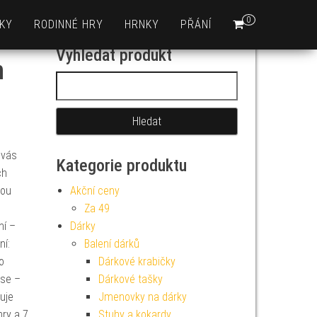
0
KY
RODINNÉ HRY
HRNKY
PŘÁNÍ
Vyhledat produkt
n
Vyhledávání
 vás
Kategorie produktu
ch
nou
Akční ceny
Za 49
ní –
Dárky
ní:
Balení dárků
o
Dárkové krabičky
pse –
Dárkové tašky
uje
Jmenovky na dárky
hry a 7
Stuhy a kokardy