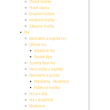
Chytré hračky
Hravé objevy
Kreativní tvoření
Venkovní hračky
Zábavné hračky
Hry
Abstraktní a logické hry
Dětské hry
Arkádové hry
Rychlé šípy
Dummy Bear hry
Herní trička a doplňky
Hlavolamy a puzzle
Hlavolamy - Mozkovna
Rubikova kostka
Hry pro dva
Hry v angličtině
Mozkovna