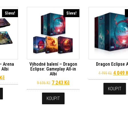
Sleva!
Sleva!
– Arena
Výhodné balení – Dragon
Dragon Eclipse A
 Albi
Eclipse: Gameplay All-in
Původní
4 049
4 499
Kč
Albi
.
dní cena byla: 799 Kč.
Aktuální cena je: 719 Kč.
Kč
Původní cena byla: 9 696 Kč.
Aktuální cena je: 7 243 Kč.
7 243
Kč
9 696
Kč
KOUPIT
KOUPIT