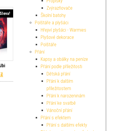
Propisky
Zvýrazňovače
Sleva!
Školní batohy
Polštáře a plyšáci
Hřejiví plyšáci - Warmies
Plyšové dekorace
Polštáře
Přání
Kapsy a obálky na peníze
lbi
Přání podle příležitosti
 cena byla: 4 499 Kč.
Aktuální cena je: 4 049 Kč.
Dětská přání
Kč
Přání k dalším
příležitostem
Přání k narozeninám
Přání ke svatbě
Vánoční přání
Přání s efektem
Přání s dalšími efekty