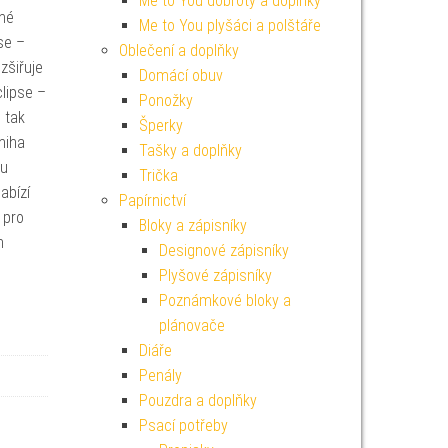
Me to You dobroty a doplňky
lné
Me to You plyšáci a polštáře
se –
Oblečení a doplňky
zšiřuje
Domácí obuv
lipse –
Ponožky
 tak
Šperky
niha
Tašky a doplňky
du
Trička
abízí
Papírnictví
 pro
Bloky a zápisníky
h
Designové zápisníky
Plyšové zápisníky
Poznámkové bloky a
plánovače
Diáře
Penály
Pouzdra a doplňky
Psací potřeby