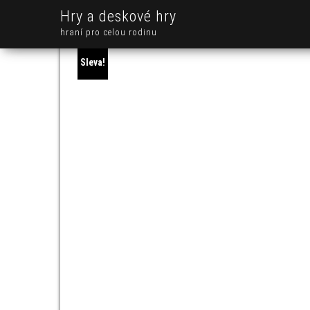
Hry a deskové hry
hraní pro celou rodinu
Sleva!