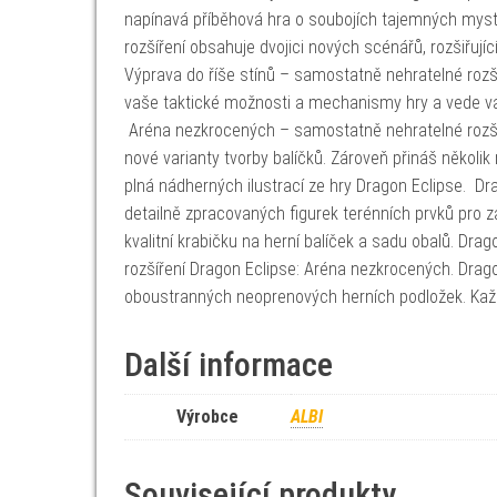
napínavá příběhová hra o soubojích tajemných myst
rozšíření obsahuje dvojici nových scénářů, rozšiřuj
Výprava do říše stínů – samostatně nehratelné rozšíř
vaše taktické možnosti a mechanismy hry a vede vás
Aréna nezkrocených – samostatně nehratelné rozšíř
nové varianty tvorby balíčků. Zároveň přináš několik
plná nádherných ilustrací ze hry Dragon Eclipse. Dra
detailně zpracovaných figurek terénních prvků pro z
kvalitní krabičku na herní balíček a sadu obalů. Dr
rozšíření Dragon Eclipse: Aréna nezkrocených. Drago
oboustranných neoprenových herních podložek. Každ
Další informace
Výrobce
ALBI
Související produkty