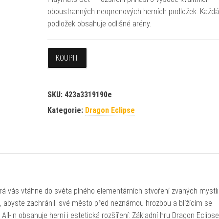
oboustranných neoprenových herních podložek. Každá
podložek obsahuje odlišné arény.
KOUPIT
SKU:
423a3319190e
Kategorie:
Dragon Eclipse
terá vás vtáhne do světa plného elementárních stvoření zvaných mystl
, abyste zachránili své město před neznámou hrozbou a blížícím se
l-in obsahuje herní i estetická rozšíření: Základní hru Dragon Eclips