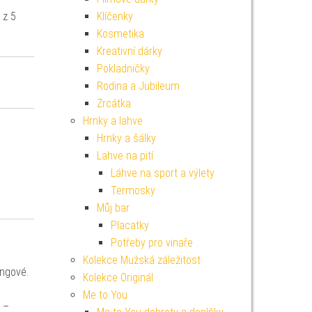
 z 5
Klíčenky
Kosmetika
Kreativní dárky
Pokladničky
Rodina a Jubileum
Zrcátka
Hrnky a lahve
Hrnky a šálky
Lahve na pití
Láhve na sport a výlety
Termosky
Můj bar
Placatky
Potřeby pro vinaře
Kolekce Mužská záležitost
ingové.
Kolekce Originál
Me to You
e –