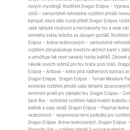
nových mystlingů. Rozšíření Dragon Eclipse – Výprava 
stínů – samostatně nehratelné rozšíření přináší novou
kampaň, která dále rozvíjí příběh Dragon Eclipse, rozšiř
vaše taktické možnosti a mechanismy hry a vede vás
temného světa, ležícího za závojem portálů. Rozšíření
Eclipse – Aréna nezkrocených – samostatně nehratel
rozšíření zdvojnásobuje množství akčních karet v zákl
a umožňuje tak nové varianty tvorby balíčků. Zároveň 
několik nových režimů pro hru hráče proti hráči. Drago
Eclipse – Artbook – kniha plná nádherných ilustrací ze
Dragon Eclipse. Dragon Eclipse – Terrain Miniature Pa
estetické rozšíření přináší sadu detailně zpracovaných
terénních prvků pro základní hru. Dragon Eclipse – Co
Deck Box – estetické rozšíření nabízí kvalitní krabičku 
balíček a sadu obalů. Dragon Eclipse – Playmat Aréna
nezkrotnosti – neoprenová herní podložka pro rozšířen
Dragon Eclipse: Aréna nezkrocených. Dragon Eclipse 
Playmats Set – rozšíření přináší 5 vysoce kvalitních