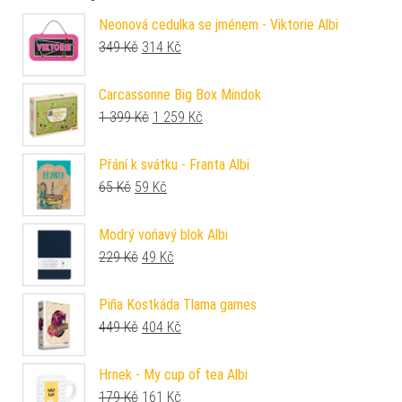
Neonová cedulka se jménem - Viktorie Albi
Původní cena byla: 349 Kč.
Aktuální cena je: 314 Kč.
349
Kč
314
Kč
Carcassonne Big Box Mindok
Původní cena byla: 1 399 Kč.
Aktuální cena je: 1 259 Kč.
1 399
Kč
1 259
Kč
Přání k svátku - Franta Albi
Původní cena byla: 65 Kč.
Aktuální cena je: 59 Kč.
65
Kč
59
Kč
Modrý voňavý blok Albi
Původní cena byla: 229 Kč.
Aktuální cena je: 49 Kč.
229
Kč
49
Kč
Piña Kostkáda Tlama games
Původní cena byla: 449 Kč.
Aktuální cena je: 404 Kč.
449
Kč
404
Kč
Hrnek - My cup of tea Albi
Původní cena byla: 179 Kč.
Aktuální cena je: 161 Kč.
179
Kč
161
Kč