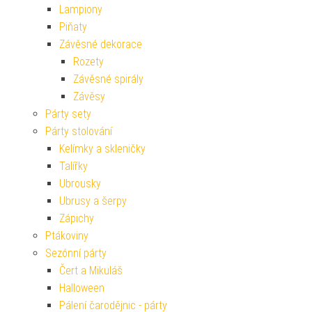
Lampiony
Piňaty
Závěsné dekorace
Rozety
Závěsné spirály
Závěsy
Párty sety
Párty stolování
Kelímky a skleničky
Talířky
Ubrousky
Ubrusy a šerpy
Zápichy
Ptákoviny
Sezónní párty
Čert a Mikuláš
Halloween
Pálení čarodějnic - párty