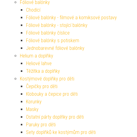
Fóliové balónky
Chodící
Fóliové balónky - filmové a komiksové postavy
Fóliové balónky - stojící balónky
Fóliové balónky číslice
Fóliové balónky s potiskem
Jednobarevné fóliové balónky
Helium a doplňky
Heliové lahve
Těžítka a doplňky
Kostýmové doplňky pro děti
Čepičky pro děti
Klobouky a čepice pro děti
Korunky
Masky
Ostatní párty doplňky pro děti
Paruky pro děti
Sety doplňků ke kostýmům pro děti