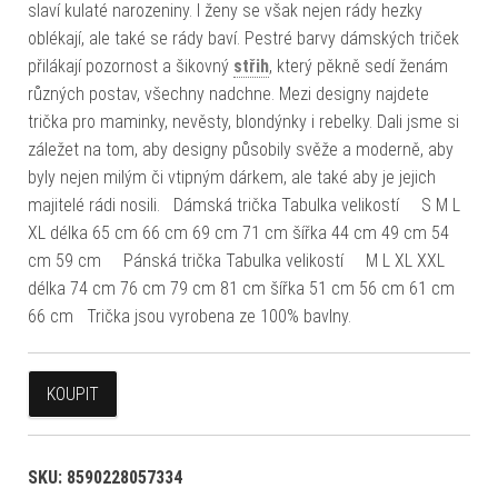
slaví kulaté narozeniny. I ženy se však nejen rády hezky
oblékají, ale také se rády baví. Pestré barvy dámských triček
přilákají pozornost a šikovný
střih
, který pěkně sedí ženám
různých postav, všechny nadchne. Mezi designy najdete
trička pro maminky, nevěsty, blondýnky i rebelky. Dali jsme si
záležet na tom, aby designy působily svěže a moderně, aby
byly nejen milým či vtipným dárkem, ale také aby je jejich
majitelé rádi nosili. Dámská trička Tabulka velikostí S M L
XL délka 65 cm 66 cm 69 cm 71 cm šířka 44 cm 49 cm 54
cm 59 cm Pánská trička Tabulka velikostí M L XL XXL
délka 74 cm 76 cm 79 cm 81 cm šířka 51 cm 56 cm 61 cm
66 cm Trička jsou vyrobena ze 100% bavlny.
KOUPIT
SKU:
8590228057334