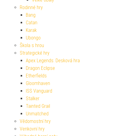
Rodinné hry
Bang
Catan
Karak
Ubongo
Škola s hrou
Strategické hry
Apex Legends: Desková hra
Dragon Eclipse
Etherfields
Gloomhaven
ISS Vanguard
Stalker
Tainted Grail
Unmatched
Vědomostní hry
Venkovní hry