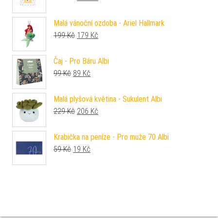
Malá vánoční ozdoba - Ariel Hallmark
Původní cena byla: 199 Kč.
Aktuální cena je: 179 Kč.
199
Kč
179
Kč
Čaj - Pro Báru Albi
Původní cena byla: 99 Kč.
Aktuální cena je: 89 Kč.
99
Kč
89
Kč
Malá plyšová květina - Sukulent Albi
Původní cena byla: 229 Kč.
Aktuální cena je: 206 Kč.
229
Kč
206
Kč
Krabička na peníze - Pro muže 70 Albi
Původní cena byla: 59 Kč.
Aktuální cena je: 19 Kč.
59
Kč
19
Kč