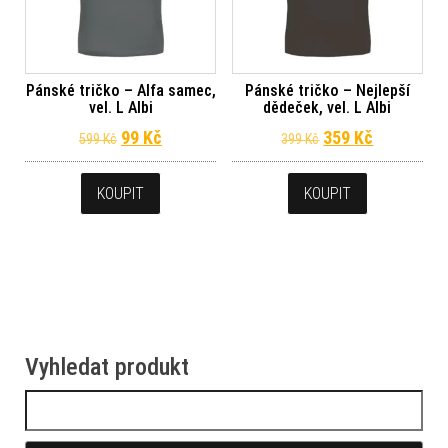
Pánské tričko – Alfa samec,
Pánské tričko – Nejlepší
vel. L Albi
dědeček, vel. L Albi
Původní cena byla: 599 Kč.
Aktuální cena je: 99 Kč.
Původní cena byl
Aktuální c
99
Kč
359
Kč
599
Kč
399
Kč
KOUPIT
KOUPIT
Vyhledat produkt
Vyhledávání