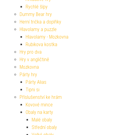
Rychlé šípy
Dummy Bear hry
Herní trička a doplňky
Hlavolamy a puzzle
Hlavolamy - Mozkovna
Rubikova kostka
Hry pro dva
Hry v angličtině
Mozkovna
Párty hry
Párty Alias
Tipni si
Příslušenství ke hrám
Kovové mince
Obaly na karty
Malé obaly
Střední obaly
Velké obaly