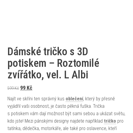
Dámské tričko s 3D
potiskem – Roztomilé
zvířátko, vel. L Albi
Původní cena byla: 599 Kč.
Aktuální cena je: 99 Kč.
99
Kč
599
Kč
Najít ve skříni ten správný kus
oblečení
, který by přesně
vyjádřil vaši osobnost, je často pěkná fuška. Trička
s potiskem vám dají možnost být sami sebou a ukázat světu,
kdo jste! Mezi pánskými designy najdete například
tričko
pro
tatínka, dědečka, motorkáře, ale také pro oslavence, kteří