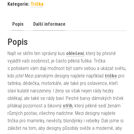
Kategorie:
Trička
Popis
Další informace
Popis
Najít ve skříni ten správný kus
oblečení
, který by přesně
vyjádřil vaši osobnost, je často pěkná fuška. Trička
s potiskem vám dají možnost být sami sebou a ukázat světu,
kdo jste! Mezi pánskými designy najdete například
tričko
pro
tatínka, dědečka, motorkáře, ale také pro oslavence, kteří
slaví kulaté narozeniny. I ženy se však nejen rády hezky
oblékají, ale také se rády baví. Pestré barvy dámských triček
přilákají pozornost a šikovný
střih
, který pěkně sedí ženám
různých postav, všechny nadchne. Mezi designy najdete
trička pro maminky, nevěsty, blondýnky i rebelky. Dali jsme si
záležet na tom, aby designy působily svěže a moderně, aby