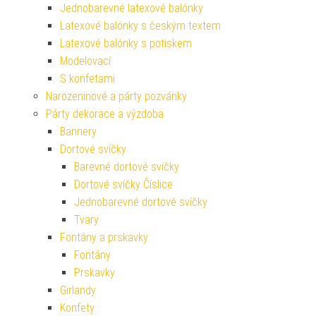
Jednobarevné latexové balónky
Latexové balónky s českým textem
Latexové balónky s potiskem
Modelovací
S konfetami
Narozeninové a párty pozvánky
Párty dekorace a výzdoba
Bannery
Dortové svíčky
Barevné dortové svíčky
Dortové svíčky Číslice
Jednobarevné dortové svíčky
Tvary
Fontány a prskavky
Fontány
Prskavky
Girlandy
Konfety