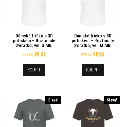
Dámské tričko s 3D
Dámské tričko s 3D
potiskem – Roztomilé
potiskem – Roztomilé
zvířátko, vel. S Albi
zvířátko, vel. M Albi
Původní cena byla: 599 Kč.
Aktuální cena je: 99 Kč.
Původní cena byl
Aktuální ce
99
Kč
99
Kč
599
Kč
599
Kč
KOUPIT
KOUPIT
Sleva!
Sleva!