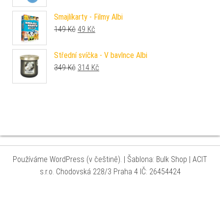
Smajlíkarty - Filmy Albi
Původní cena byla: 149 Kč.
Aktuální cena je: 49 Kč.
149
Kč
49
Kč
Střední svíčka - V bavlnce Albi
Původní cena byla: 349 Kč.
Aktuální cena je: 314 Kč.
349
Kč
314
Kč
Používáme WordPress (v češtině).
|
Šablona: Bulk Shop
| ACIT
s.r.o. Chodovská 228/3 Praha 4 IČ: 26454424