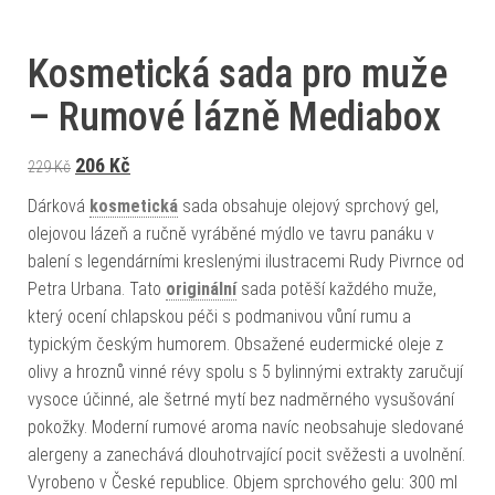
Kosmetická sada pro muže
– Rumové lázně Mediabox
Původní cena byla: 229 Kč.
Aktuální cena je: 206 Kč.
206
Kč
229
Kč
Dárková
kosmetická
sada obsahuje olejový sprchový gel,
olejovou lázeň a ručně vyráběné mýdlo ve tavru panáku v
balení s legendárními kreslenými ilustracemi Rudy Pivrnce od
Petra Urbana. Tato
originální
sada potěší každého muže,
který ocení chlapskou péči s podmanivou vůní rumu a
typickým českým humorem. Obsažené eudermické oleje z
olivy a hroznů vinné révy spolu s 5 bylinnými extrakty zaručují
vysoce účinné, ale šetrné mytí bez nadměrného vysušování
pokožky. Moderní rumové aroma navíc neobsahuje sledované
alergeny a zanechává dlouhotrvající pocit svěžesti a uvolnění.
Vyrobeno v České republice. Objem sprchového gelu: 300 ml