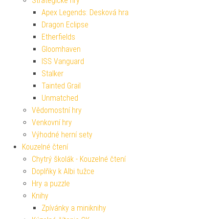
Strategické hry
Apex Legends: Desková hra
Dragon Eclipse
Etherfields
Gloomhaven
ISS Vanguard
Stalker
Tainted Grail
Unmatched
Vědomostní hry
Venkovní hry
Výhodné herní sety
Kouzelné čtení
Chytrý školák - Kouzelné čtení
Doplňky k Albi tužce
Hry a puzzle
Knihy
Zpívánky a miniknihy