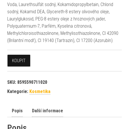
Voda, Laurethsulfát sodný, Kokamidopropylbetain, Chlorid
sodný, Kokamid DEA, Glycereth-8 estery olivového oleje,
Laurylglukosid, PEG-8 estery oleje z hroznových jader,
Polyquaternium-7, Parfém, Kyselina citronová,
Methylchloroisothiazolinone, Methylisothiazolinone, CI 42090
(Brilantní modř), CI 19140 (Tartrazin), CI 17200 (Azorubín).
KOUPIT
SKU:
8595590711020
Kategorie:
Kosmetika
Popis
Další informace
Popis