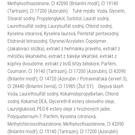
Methylisothiazolinone, CI 42090 (Brilantní modř), CI 19140
(Tartrazin), CI 17200 (Azorubín). Tuhé mýdlo: Voda, Glycerín,
Stearát sodný, Propylenglykol, Sorbitol, Laurát sodný,
Laurethsulfát sodný, Laurylsulfát sodný, Chlorid sodný,
Kyselina stearová, Kyselina laurová, Pentetát pentasodný,
Etidronát tetrasodný, Styrene/Acrylates Copolymer
(zakalovací složka), extrakt z heřmánku pravého, extrakt z
měsíčku lékařského, extrakt z šalvěje lékařské, extrakt z
kopřivy dvoudomé, extrakt z listů břízy bělokoré, Parfém,
Coumarin, CI 19140 (Tartrazin), CI 17200 (Azorubín), CI 42090
(Brilantní modř), CI 14720 (Azorubín / Potravinářská červeň 3),
CI 28440 (Brilantní černá), CI 15985 (Žluť SY). Olejová lázeň:
Voda, Laurethsulfát sodný, Kokamidopropylbetain, Chlorid
sodný, Kokamid DEA, Glycereth-8 estery olivového oleje,
Laurylglukosid, PEG-8 estery oleje z hroznových jader,
Polyquaternium-7, Parfém, Kyselina citronová,
Methylchloroisothiazolinone, Methylisothiazolinone, CI 42090
(Brilantní modř), CI 19140 (Tartrazin), CI 17200 (Azorubín).