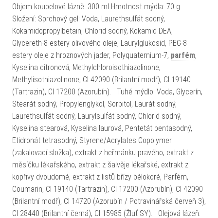
Objem koupelové lázně: 300 ml Hmotnost mýdla: 70 g
Složení: Sprchový gel: Voda, Laurethsulfát sodný,
Kokamidopropylbetain, Chlorid sodný, Kokamid DEA,
Glycereth-8 estery olivového oleje, Laurylglukosid, PEG-8
estery oleje z hroznových jader, Polyquaternium-7,
parfém
,
Kyselina citronová, Methylchloroisothiazolinone,
Methylisothiazolinone, CI 42090 (Brilantní modř), CI 19140
(Tartrazin), CI 17200 (Azorubín). Tuhé mýdlo: Voda, Glycerín,
Stearát sodný, Propylenglykol, Sorbitol, Laurát sodný,
Laurethsulfát sodný, Laurylsulfát sodný, Chlorid sodný,
Kyselina stearová, Kyselina laurová, Pentetát pentasodný,
Etidronát tetrasodný, Styrene/Acrylates Copolymer
(zakalovací složka), extrakt z heřmánku pravého, extrakt z
měsíčku lékařského, extrakt z šalvěje lékařské, extrakt z
kopřivy dvoudomé, extrakt z listů břízy bělokoré, Parfém,
Coumarin, CI 19140 (Tartrazin), CI 17200 (Azorubín), CI 42090
(Brilantní modř), CI 14720 (Azorubín / Potravinářská červeň 3),
CI 28440 (Brilantní černá), CI 15985 (Žluť SY). Olejová lázeň: