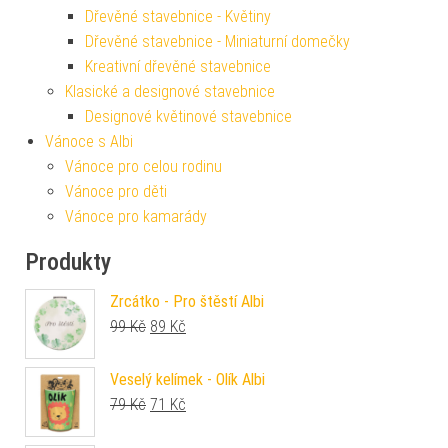
Dřevěné stavebnice - Květiny
Dřevěné stavebnice - Miniaturní domečky
Kreativní dřevěné stavebnice
Klasické a designové stavebnice
Designové květinové stavebnice
Vánoce s Albi
Vánoce pro celou rodinu
Vánoce pro děti
Vánoce pro kamarády
Produkty
Zrcátko - Pro štěstí Albi
Původní cena byla: 99 Kč.
Aktuální cena je: 89 Kč.
99
Kč
89
Kč
Veselý kelímek - Olík Albi
Původní cena byla: 79 Kč.
Aktuální cena je: 71 Kč.
79
Kč
71
Kč