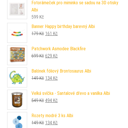
Fotorámeček pro miminko se sadou na 3D otisky
Albi
599
Kč
Banner Happy birthday barevný Albi
Původní cena byla: 179 Kč.
Aktuální cena je: 161 Kč.
179
Kč
161
Kč
Patchwork Asmodee Blackfire
Původní cena byla: 699 Kč.
Aktuální cena je: 629 Kč.
699
Kč
629
Kč
Balónek fóliový Brontosaurus Albi
Původní cena byla: 149 Kč.
Aktuální cena je: 134 Kč.
149
Kč
134
Kč
Velká svíčka - Santalové dřevo a vanilka Albi
Původní cena byla: 549 Kč.
Aktuální cena je: 494 Kč.
549
Kč
494
Kč
Rozety modré 3 ks Albi
Původní cena byla: 149 Kč.
Aktuální cena je: 134 Kč.
149
Kč
134
Kč