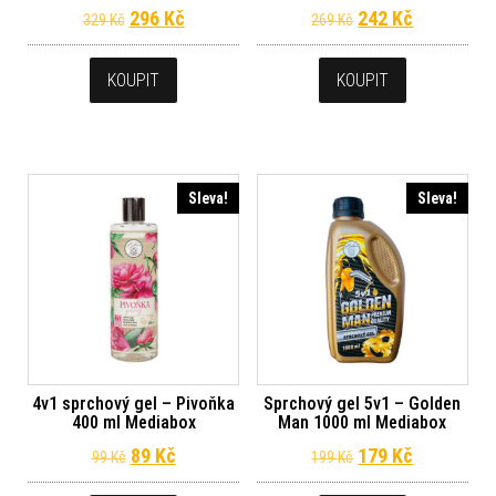
Původní cena byla: 329 Kč.
Aktuální cena je: 296 Kč.
Původní cena byl
Aktuální c
296
Kč
242
Kč
329
Kč
269
Kč
KOUPIT
KOUPIT
Sleva!
Sleva!
4v1 sprchový gel – Pivoňka
Sprchový gel 5v1 – Golden
400 ml Mediabox
Man 1000 ml Mediabox
Původní cena byla: 99 Kč.
Aktuální cena je: 89 Kč.
Původní cena byl
Aktuální c
89
Kč
179
Kč
99
Kč
199
Kč