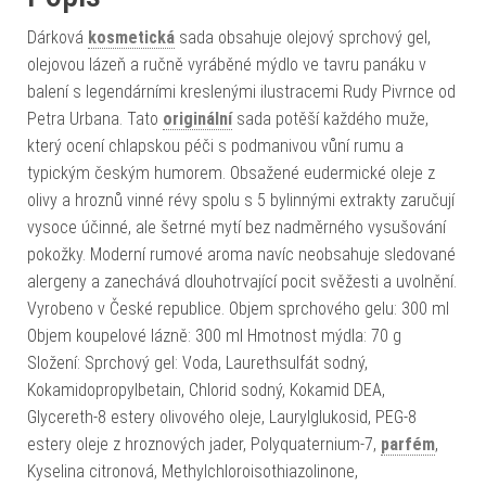
Dárková
kosmetická
sada obsahuje olejový sprchový gel,
olejovou lázeň a ručně vyráběné mýdlo ve tavru panáku v
balení s legendárními kreslenými ilustracemi Rudy Pivrnce od
Petra Urbana. Tato
originální
sada potěší každého muže,
který ocení chlapskou péči s podmanivou vůní rumu a
typickým českým humorem. Obsažené eudermické oleje z
olivy a hroznů vinné révy spolu s 5 bylinnými extrakty zaručují
vysoce účinné, ale šetrné mytí bez nadměrného vysušování
pokožky. Moderní rumové aroma navíc neobsahuje sledované
alergeny a zanechává dlouhotrvající pocit svěžesti a uvolnění.
Vyrobeno v České republice. Objem sprchového gelu: 300 ml
Objem koupelové lázně: 300 ml Hmotnost mýdla: 70 g
Složení: Sprchový gel: Voda, Laurethsulfát sodný,
Kokamidopropylbetain, Chlorid sodný, Kokamid DEA,
Glycereth-8 estery olivového oleje, Laurylglukosid, PEG-8
estery oleje z hroznových jader, Polyquaternium-7,
parfém
,
Kyselina citronová, Methylchloroisothiazolinone,