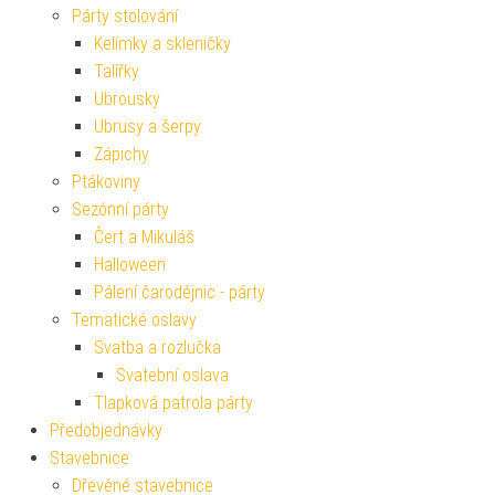
Párty stolování
Kelímky a skleničky
Talířky
Ubrousky
Ubrusy a šerpy
Zápichy
Ptákoviny
Sezónní párty
Čert a Mikuláš
Halloween
Pálení čarodějnic - párty
Tematické oslavy
Svatba a rozlučka
Svatební oslava
Tlapková patrola párty
Předobjednávky
Stavebnice
Dřevěné stavebnice