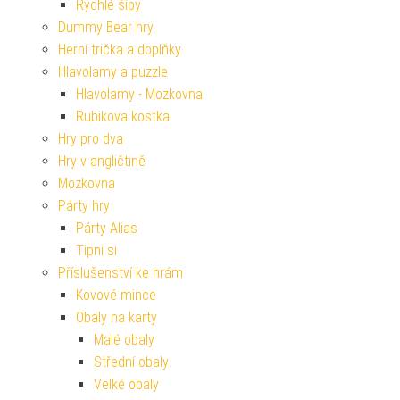
Rychlé šípy
Dummy Bear hry
Herní trička a doplňky
Hlavolamy a puzzle
Hlavolamy - Mozkovna
Rubikova kostka
Hry pro dva
Hry v angličtině
Mozkovna
Párty hry
Párty Alias
Tipni si
Příslušenství ke hrám
Kovové mince
Obaly na karty
Malé obaly
Střední obaly
Velké obaly