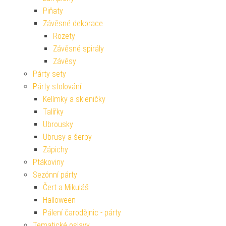
Piňaty
Závěsné dekorace
Rozety
Závěsné spirály
Závěsy
Párty sety
Párty stolování
Kelímky a skleničky
Talířky
Ubrousky
Ubrusy a šerpy
Zápichy
Ptákoviny
Sezónní párty
Čert a Mikuláš
Halloween
Pálení čarodějnic - párty
Tematické oslavy