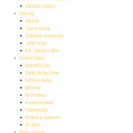
Vánoční ozdoby
Dobroty
Alkohol
Čaje a sirupy
Čokolády a bonbóny
Jedlý hmyz
Kitl - Zdraví v láhvi
Drobné dárky
Beautiful Day
Dárky do kuchyně
Filmové dárky
Klíčenky
Kosmetika
Kreativní dárky
Pokladničky
Rodina a Jubileum
Zrcátka
Hrnky a lahve