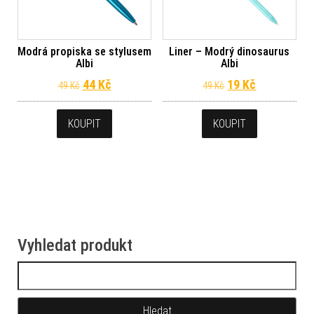
Modrá propiska se stylusem
Liner – Modrý dinosaurus
Albi
Albi
Původní cena byla: 49 Kč.
Aktuální cena je: 44 Kč.
Původní cena byl
Aktuální ce
44
Kč
19
Kč
49
Kč
49
Kč
KOUPIT
KOUPIT
Vyhledat produkt
Vyhledávání