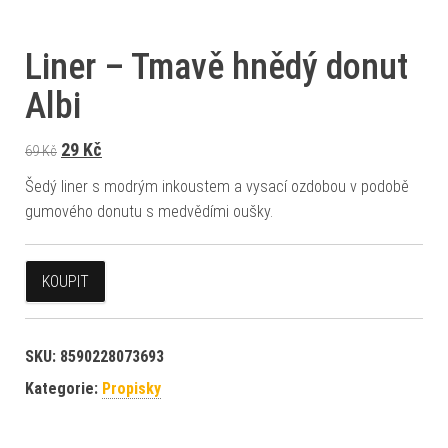
Liner – Tmavě hnědý donut
Albi
Původní cena byla: 69 Kč.
Aktuální cena je: 29 Kč.
29
Kč
69
Kč
Šedý liner s modrým inkoustem a vysací ozdobou v podobě
gumového donutu s medvědími oušky.
KOUPIT
SKU:
8590228073693
Kategorie:
Propisky