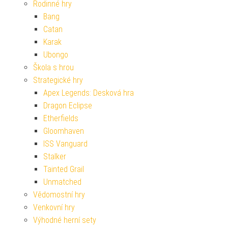
Rodinné hry
Bang
Catan
Karak
Ubongo
Škola s hrou
Strategické hry
Apex Legends: Desková hra
Dragon Eclipse
Etherfields
Gloomhaven
ISS Vanguard
Stalker
Tainted Grail
Unmatched
Vědomostní hry
Venkovní hry
Výhodné herní sety