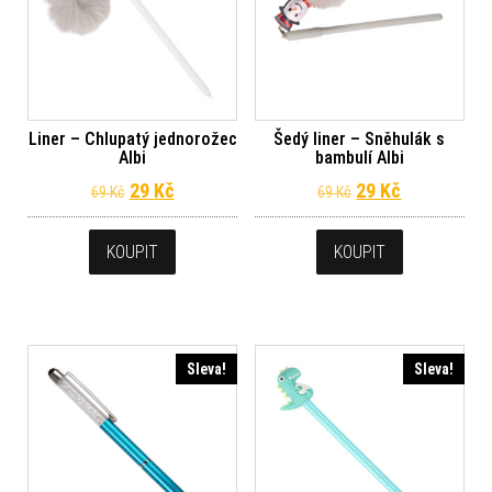
Liner – Chlupatý jednorožec
Šedý liner – Sněhulák s
Albi
bambulí Albi
Původní cena byla: 69 Kč.
Aktuální cena je: 29 Kč.
Původní cena byl
Aktuální ce
29
Kč
29
Kč
69
Kč
69
Kč
KOUPIT
KOUPIT
Sleva!
Sleva!