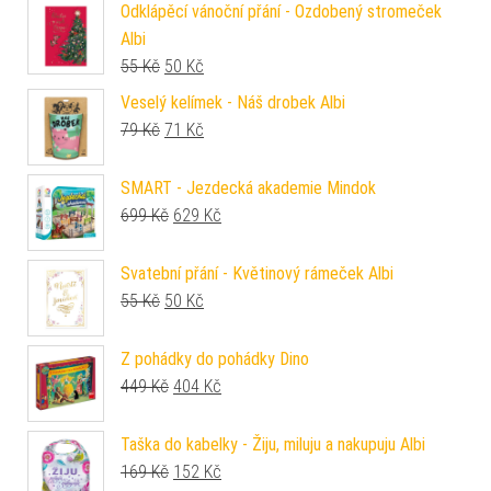
Odklápěcí vánoční přání - Ozdobený stromeček
Albi
Původní cena byla: 55 Kč.
Aktuální cena je: 50 Kč.
55
Kč
50
Kč
Veselý kelímek - Náš drobek Albi
Původní cena byla: 79 Kč.
Aktuální cena je: 71 Kč.
79
Kč
71
Kč
SMART - Jezdecká akademie Mindok
Původní cena byla: 699 Kč.
Aktuální cena je: 629 Kč.
699
Kč
629
Kč
Svatební přání - Květinový rámeček Albi
Původní cena byla: 55 Kč.
Aktuální cena je: 50 Kč.
55
Kč
50
Kč
Z pohádky do pohádky Dino
Původní cena byla: 449 Kč.
Aktuální cena je: 404 Kč.
449
Kč
404
Kč
Taška do kabelky - Žiju, miluju a nakupuju Albi
Původní cena byla: 169 Kč.
Aktuální cena je: 152 Kč.
169
Kč
152
Kč