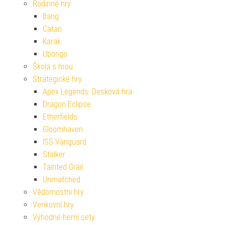
Rodinné hry
Bang
Catan
Karak
Ubongo
Škola s hrou
Strategické hry
Apex Legends: Desková hra
Dragon Eclipse
Etherfields
Gloomhaven
ISS Vanguard
Stalker
Tainted Grail
Unmatched
Vědomostní hry
Venkovní hry
Výhodné herní sety