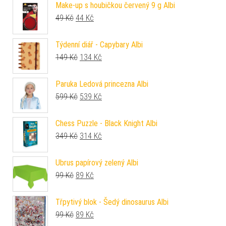
Make-up s houbičkou červený 9 g Albi
Původní cena byla: 49 Kč.
Aktuální cena je: 44 Kč.
49
Kč
44
Kč
Týdenní diář - Capybary Albi
Původní cena byla: 149 Kč.
Aktuální cena je: 134 Kč.
149
Kč
134
Kč
Paruka Ledová princezna Albi
Původní cena byla: 599 Kč.
Aktuální cena je: 539 Kč.
599
Kč
539
Kč
Chess Puzzle - Black Knight Albi
Původní cena byla: 349 Kč.
Aktuální cena je: 314 Kč.
349
Kč
314
Kč
Ubrus papírový zelený Albi
Původní cena byla: 99 Kč.
Aktuální cena je: 89 Kč.
99
Kč
89
Kč
Třpytivý blok - Šedý dinosaurus Albi
Původní cena byla: 99 Kč.
Aktuální cena je: 89 Kč.
99
Kč
89
Kč