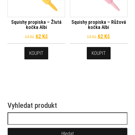
Squishy propiska – Žlutá
Squishy propiska – Růžová
kočka Albi
kočka Albi
Původní cena byla: 69 Kč.
Aktuální cena je: 62 Kč.
Původní cena byl
Aktuální ce
62
Kč
62
Kč
69
Kč
69
Kč
KOUPIT
KOUPIT
Vyhledat produkt
Vyhledávání