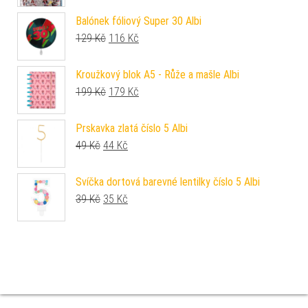
Balónek fóliový Super 30 Albi
Původní cena byla: 129 Kč.
Aktuální cena je: 116 Kč.
129
Kč
116
Kč
Kroužkový blok A5 - Růže a mašle Albi
Původní cena byla: 199 Kč.
Aktuální cena je: 179 Kč.
199
Kč
179
Kč
Prskavka zlatá číslo 5 Albi
Původní cena byla: 49 Kč.
Aktuální cena je: 44 Kč.
49
Kč
44
Kč
Svíčka dortová barevné lentilky číslo 5 Albi
Původní cena byla: 39 Kč.
Aktuální cena je: 35 Kč.
39
Kč
35
Kč