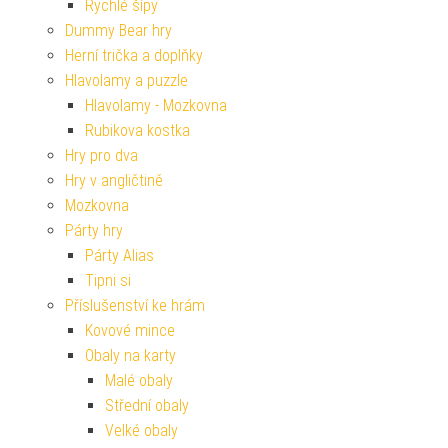
Rychlé šípy
Dummy Bear hry
Herní trička a doplňky
Hlavolamy a puzzle
Hlavolamy - Mozkovna
Rubikova kostka
Hry pro dva
Hry v angličtině
Mozkovna
Párty hry
Párty Alias
Tipni si
Příslušenství ke hrám
Kovové mince
Obaly na karty
Malé obaly
Střední obaly
Velké obaly