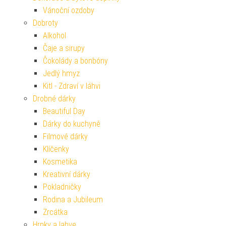
Vánoční ozdoby
Dobroty
Alkohol
Čaje a sirupy
Čokolády a bonbóny
Jedlý hmyz
Kitl - Zdraví v láhvi
Drobné dárky
Beautiful Day
Dárky do kuchyně
Filmové dárky
Klíčenky
Kosmetika
Kreativní dárky
Pokladničky
Rodina a Jubileum
Zrcátka
Hrnky a lahve