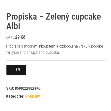
Propiska – Zelený cupcake
Albi
Původní cena byla: 69 Kč.
Aktuální cena je: 29 Kč.
29
Kč
69
Kč
Propiska s modrým inkoustem a ozdobou na vršku v podobě
tyrkysového chlupatého cupcaku.
KOUPIT
SKU:
8590228028945
Kategorie:
Propisky