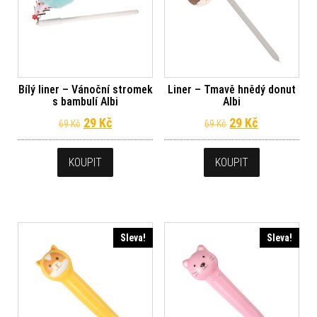
Bílý liner – Vánoční stromek
Liner – Tmavě hnědý donut
s bambulí Albi
Albi
Původní cena byla: 69 Kč.
Aktuální cena je: 29 Kč.
Původní cena byl
Aktuální ce
29
Kč
29
Kč
69
Kč
69
Kč
KOUPIT
KOUPIT
Sleva!
Sleva!