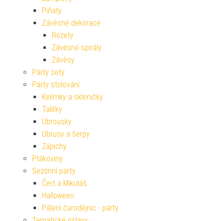
Piňaty
Závěsné dekorace
Rozety
Závěsné spirály
Závěsy
Párty sety
Párty stolování
Kelímky a skleničky
Talířky
Ubrousky
Ubrusy a šerpy
Zápichy
Ptákoviny
Sezónní párty
Čert a Mikuláš
Halloween
Pálení čarodějnic - párty
Tematické oslavy