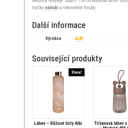
tekutina nevyleje. Objem: 750 ml Materiál láhve: bor
myčky
nádobí
a mikrovlnné trouby.
Další informace
Výrobce
ALBI
Související produkty
Sleva!
Láhev – Růžové listy Albi
Tritanová láhev 