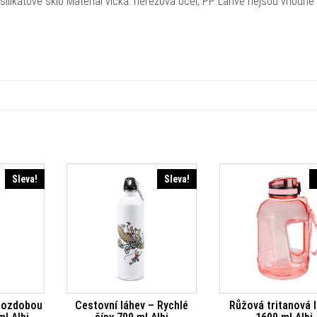
osilikátové sklo Materiál víčka: nerezová ocel, PP Láhve nejsou vhodné
Sleva!
Sleva!
s ozdobou
Cestovní láhev – Rychlé
Růžová tritanová 