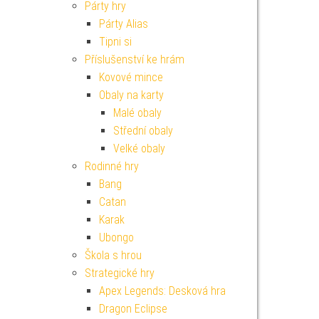
Párty hry
Párty Alias
Tipni si
Příslušenství ke hrám
Kovové mince
Obaly na karty
Malé obaly
Střední obaly
Velké obaly
Rodinné hry
Bang
Catan
Karak
Ubongo
Škola s hrou
Strategické hry
Apex Legends: Desková hra
Dragon Eclipse