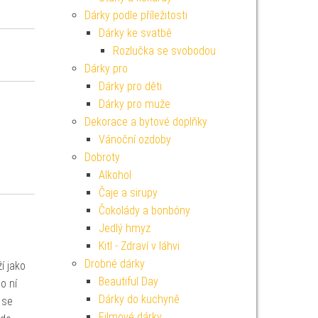
Dárky podle příležitosti
Dárky ke svatbě
Rozlučka se svobodou
Dárky pro
Dárky pro děti
Dárky pro muže
Dekorace a bytové doplňky
Vánoční ozdoby
Dobroty
Alkohol
Čaje a sirupy
Čokolády a bonbóny
Jedlý hmyz
Kitl - Zdraví v láhvi
Drobné dárky
í jako
Beautiful Day
o ní
Dárky do kuchyně
 se
Filmové dárky