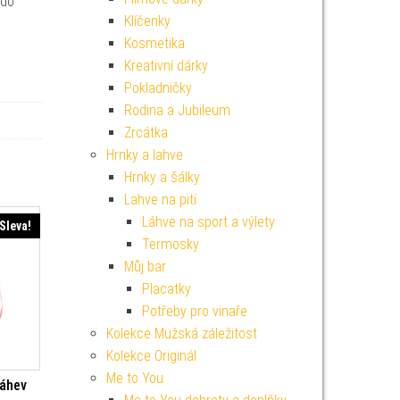
 do
Klíčenky
Kosmetika
Kreativní dárky
Pokladničky
Rodina a Jubileum
Zrcátka
Hrnky a lahve
Hrnky a šálky
Lahve na pití
Láhve na sport a výlety
Sleva!
Termosky
Můj bar
Placatky
Potřeby pro vinaře
Kolekce Mužská záležitost
Kolekce Originál
Me to You
láhev