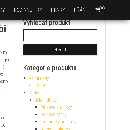
0
KY
RODINNÉ HRY
HRNKY
PŘÁNÍ
Vyhledat produkt
bi
Vyhledávání
vím.
la jsou
Kategorie produktu
ový
bo
Akční ceny
hodně
Za 49
jnou
Dárky
Balení dárků
Dárkové krabičky
Dárkové tašky
sklo
Jmenovky na dárky
 do
Stuhy a kokardy