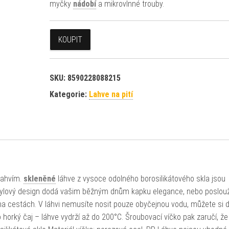
myčky
nádobí
a mikrovlnné trouby.
KOUPIT
SKU:
8590228088215
Kategorie:
Lahve na pití
lahvím.
skleněné
láhve z vysoce odolného borosilikátového skla jsou
stylový design dodá vašim běžným dnům kapku elegance, nebo poslouž
 na cestách. V láhvi nemusíte nosit pouze obyčejnou vodu, můžete si d
 horký čaj – láhve vydrží až do 200°C. Šroubovací víčko pak zaručí, že