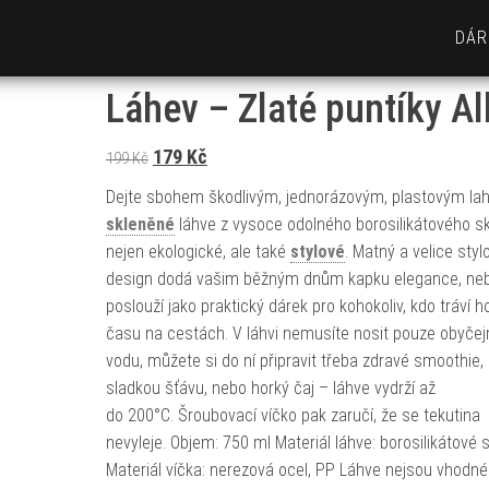
DÁR
Láhev – Zlaté puntíky Al
Původní cena byla: 199 Kč.
Aktuální cena je: 179 Kč.
179
Kč
199
Kč
Dejte sbohem škodlivým, jednorázovým, plastovým lah
skleněné
láhve z vysoce odolného borosilikátového sk
nejen ekologické, ale také
stylové
. Matný a velice styl
design dodá vašim běžným dnům kapku elegance, ne
poslouží jako praktický dárek pro kohokoliv, kdo tráví 
času na cestách. V láhvi nemusíte nosit pouze obyče
vodu, můžete si do ní připravit třeba zdravé smoothie,
sladkou šťávu, nebo horký čaj – láhve vydrží až
do 200°C. Šroubovací víčko pak zaručí, že se tekutina
nevyleje. Objem: 750 ml Materiál láhve: borosilikátové 
Materiál víčka: nerezová ocel, PP Láhve nejsou vhodné