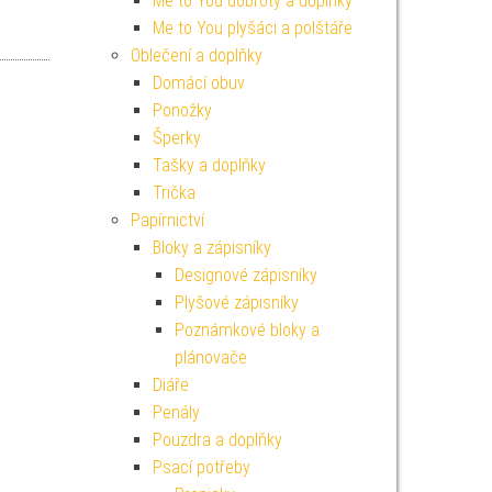
Me to You dobroty a doplňky
Me to You plyšáci a polštáře
í cena byla: 249 Kč.
Aktuální cena je: 224 Kč.
Oblečení a doplňky
Domácí obuv
Ponožky
Šperky
Tašky a doplňky
Trička
Papírnictví
Bloky a zápisníky
Designové zápisníky
Plyšové zápisníky
Poznámkové bloky a
plánovače
Diáře
Penály
Pouzdra a doplňky
Psací potřeby