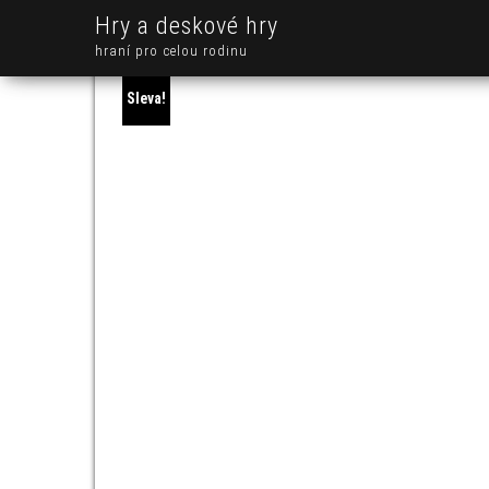
Hry a deskové hry
hraní pro celou rodinu
Sleva!