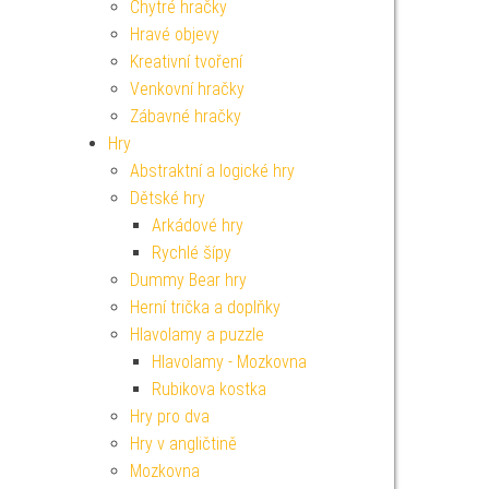
Chytré hračky
Hravé objevy
Kreativní tvoření
Venkovní hračky
Zábavné hračky
Hry
Abstraktní a logické hry
Dětské hry
Arkádové hry
Rychlé šípy
Dummy Bear hry
Herní trička a doplňky
Hlavolamy a puzzle
Hlavolamy - Mozkovna
Rubikova kostka
Hry pro dva
Hry v angličtině
Mozkovna