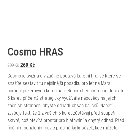
Cosmo HRAS
Původní cena byla: 299 Kč.
Aktuální cena je: 269 Kč.
269
Kč
299
Kč
Cosmo je svižná a vizuálně poutavá karetní hra, ve které se
snažíte sestavit tu nejsilnější posádku pro let na Mars
pomocí pokerových kombinací. Během hry postupně dobíráte
5 karet, přičemž strategicky využíváte nápovědy na jejich
zadních stranách, abyste odhadli obsah balíčků. Napětí
zvyšuje fakt, že 2 z vašich 5 karet zůstávají před soupeři
skryté, což otevírá prostor pro blafování a chytrý odhad. Před
finálním odhalením navíc probíhá
kolo
sázek, kde můžete