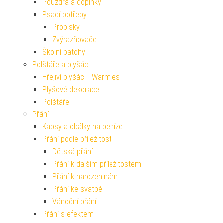
Pouzdra a doplňky
Psací potřeby
Propisky
Zvýrazňovače
Školní batohy
Polštáře a plyšáci
Hřejiví plyšáci - Warmies
Plyšové dekorace
Polštáře
Přání
Kapsy a obálky na peníze
Přání podle příležitosti
Dětská přání
Přání k dalším příležitostem
Přání k narozeninám
Přání ke svatbě
Vánoční přání
Přání s efektem