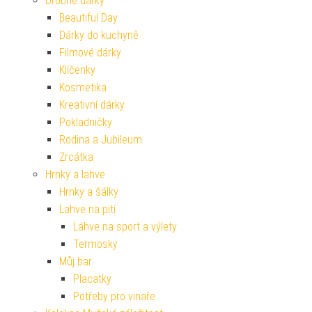
Drobné dárky
Beautiful Day
Dárky do kuchyně
Filmové dárky
Klíčenky
Kosmetika
Kreativní dárky
Pokladničky
Rodina a Jubileum
Zrcátka
Hrnky a lahve
Hrnky a šálky
Lahve na pití
Láhve na sport a výlety
Termosky
Můj bar
Placatky
Potřeby pro vinaře