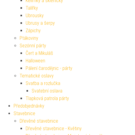
Kelímky a skleničky
Talířky
Ubrousky
Ubrusy a šerpy
Zápichy
Ptákoviny
Sezónní párty
Čert a Mikuláš
Halloween
Pálení čarodějnic - párty
Tematické oslavy
Svatba a rozlučka
Svatební oslava
Tlapková patrola párty
Předobjednávky
Stavebnice
Dřevěné stavebnice
Dřevěné stavebnice - Květiny