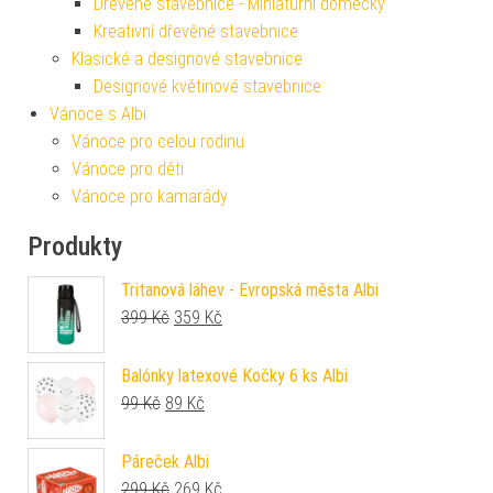
Dřevěné stavebnice - Miniaturní domečky
Kreativní dřevěné stavebnice
Klasické a designové stavebnice
Designové květinové stavebnice
Vánoce s Albi
Vánoce pro celou rodinu
Vánoce pro děti
Vánoce pro kamarády
Produkty
Tritanová láhev - Evropská města Albi
Původní cena byla: 399 Kč.
Aktuální cena je: 359 Kč.
399
Kč
359
Kč
Balónky latexové Kočky 6 ks Albi
Původní cena byla: 99 Kč.
Aktuální cena je: 89 Kč.
99
Kč
89
Kč
Páreček Albi
Původní cena byla: 299 Kč.
Aktuální cena je: 269 Kč.
299
Kč
269
Kč