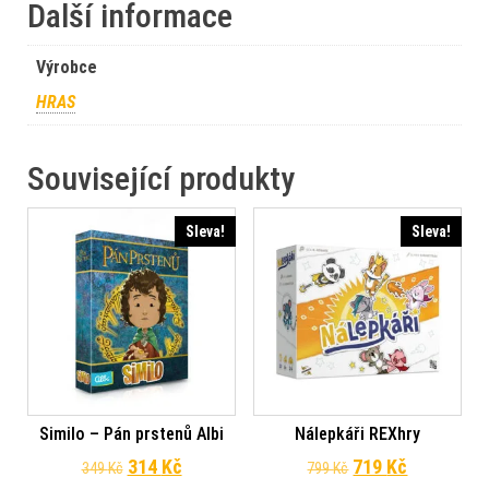
Další informace
Výrobce
HRAS
Související produkty
Sleva!
Sleva!
Similo – Pán prstenů Albi
Nálepkáři REXhry
Původní cena byla: 349 Kč.
Aktuální cena je: 314 Kč.
Původní cena byl
Aktuální c
314
Kč
719
Kč
349
Kč
799
Kč