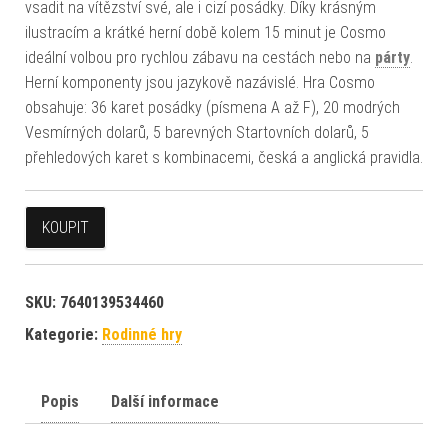
vsadit na vítězství své, ale i cizí posádky. Díky krásným
ilustracím a krátké herní době kolem 15 minut je Cosmo
ideální volbou pro rychlou zábavu na cestách nebo na
párty
.
Herní komponenty jsou jazykově nazávislé. Hra Cosmo
obsahuje: 36 karet posádky (písmena A až F), 20 modrých
Vesmírných dolarů, 5 barevných Startovních dolarů, 5
přehledových karet s kombinacemi, česká a anglická pravidla.
KOUPIT
SKU:
7640139534460
Kategorie:
Rodinné hry
Popis
Další informace