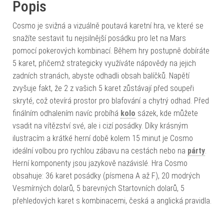
Popis
Cosmo je svižná a vizuálně poutavá karetní hra, ve které se
snažíte sestavit tu nejsilnější posádku pro let na Mars
pomocí pokerových kombinací. Během hry postupně dobíráte
5 karet, přičemž strategicky využíváte nápovědy na jejich
zadních stranách, abyste odhadli obsah balíčků. Napětí
zvyšuje fakt, že 2 z vašich 5 karet zůstávají před soupeři
skryté, což otevírá prostor pro blafování a chytrý odhad. Před
finálním odhalením navíc probíhá
kolo
sázek, kde můžete
vsadit na vítězství své, ale i cizí posádky. Díky krásným
ilustracím a krátké herní době kolem 15 minut je Cosmo
ideální volbou pro rychlou zábavu na cestách nebo na
párty
.
Herní komponenty jsou jazykově nazávislé. Hra Cosmo
obsahuje: 36 karet posádky (písmena A až F), 20 modrých
Vesmírných dolarů, 5 barevných Startovních dolarů, 5
přehledových karet s kombinacemi, česká a anglická pravidla.