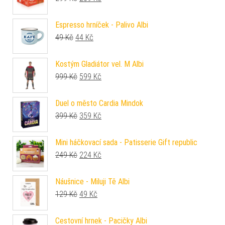
Espresso hrníček - Palivo Albi
Původní cena byla: 49 Kč.
Aktuální cena je: 44 Kč.
49
Kč
44
Kč
Kostým Gladiátor vel. M Albi
Původní cena byla: 999 Kč.
Aktuální cena je: 599 Kč.
999
Kč
599
Kč
Duel o město Cardia Mindok
Původní cena byla: 399 Kč.
Aktuální cena je: 359 Kč.
399
Kč
359
Kč
Mini háčkovací sada - Patisserie Gift republic
Původní cena byla: 249 Kč.
Aktuální cena je: 224 Kč.
249
Kč
224
Kč
Náušnice - Miluji Tě Albi
Původní cena byla: 129 Kč.
Aktuální cena je: 49 Kč.
129
Kč
49
Kč
Cestovní hrnek - Pacičky Albi