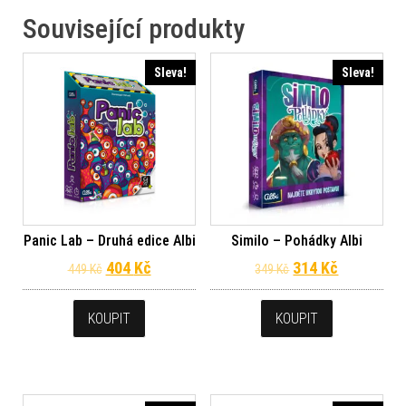
Související produkty
Sleva!
Sleva!
Panic Lab – Druhá edice Albi
Similo – Pohádky Albi
Původní cena byla: 449 Kč.
Aktuální cena je: 404 Kč.
Původní cena byl
Aktuální c
404
Kč
314
Kč
449
Kč
349
Kč
KOUPIT
KOUPIT