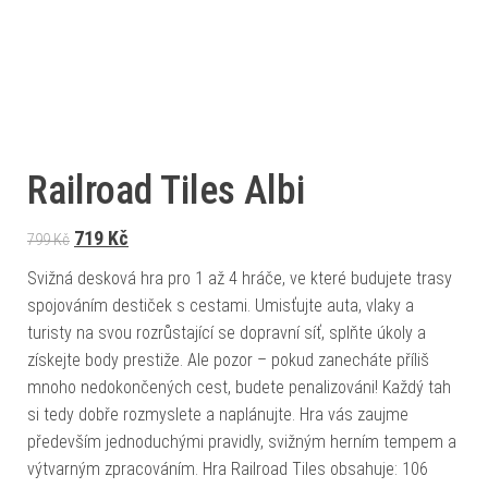
Railroad Tiles Albi
Původní cena byla: 799 Kč.
Aktuální cena je: 719 Kč.
719
Kč
799
Kč
Svižná desková hra pro 1 až 4 hráče, ve které budujete trasy
spojováním destiček s cestami. Umisťujte auta, vlaky a
turisty na svou rozrůstající se dopravní síť, splňte úkoly a
získejte body prestiže. Ale pozor – pokud zanecháte příliš
mnoho nedokončených cest, budete penalizováni! Každý tah
si tedy dobře rozmyslete a naplánujte. Hra vás zaujme
především jednoduchými pravidly, svižným herním tempem a
výtvarným zpracováním. Hra Railroad Tiles obsahuje: 106