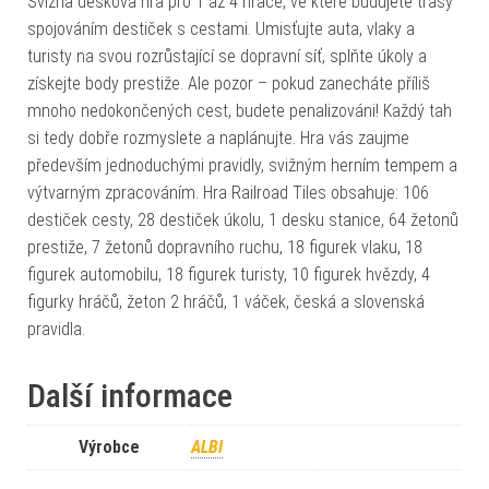
Svižná desková hra pro 1 až 4 hráče, ve které budujete trasy
spojováním destiček s cestami. Umisťujte auta, vlaky a
turisty na svou rozrůstající se dopravní síť, splňte úkoly a
získejte body prestiže. Ale pozor – pokud zanecháte příliš
mnoho nedokončených cest, budete penalizováni! Každý tah
si tedy dobře rozmyslete a naplánujte. Hra vás zaujme
především jednoduchými pravidly, svižným herním tempem a
výtvarným zpracováním. Hra Railroad Tiles obsahuje: 106
destiček cesty, 28 destiček úkolu, 1 desku stanice, 64 žetonů
prestiže, 7 žetonů dopravního ruchu, 18 figurek vlaku, 18
figurek automobilu, 18 figurek turisty, 10 figurek hvězdy, 4
figurky hráčů, žeton 2 hráčů, 1 váček, česká a slovenská
pravidla.
Další informace
Výrobce
ALBI