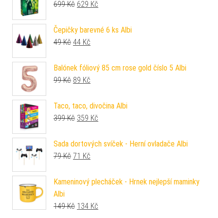
Původní cena byla: 699 Kč.
Aktuální cena je: 629 Kč.
699
Kč
629
Kč
Čepičky barevné 6 ks Albi
Původní cena byla: 49 Kč.
Aktuální cena je: 44 Kč.
49
Kč
44
Kč
Balónek fóliový 85 cm rose gold číslo 5 Albi
Původní cena byla: 99 Kč.
Aktuální cena je: 89 Kč.
99
Kč
89
Kč
Taco, taco, divočina Albi
Původní cena byla: 399 Kč.
Aktuální cena je: 359 Kč.
399
Kč
359
Kč
Sada dortových svíček - Herní ovladače Albi
Původní cena byla: 79 Kč.
Aktuální cena je: 71 Kč.
79
Kč
71
Kč
Kameninový plecháček - Hrnek nejlepší maminky
Albi
Původní cena byla: 149 Kč.
Aktuální cena je: 134 Kč.
149
Kč
134
Kč