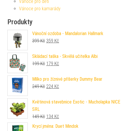
Vánoce pro děti
Vánoce pro kamarády
Produkty
Vánoční ozdoba - Mandalorian Hallmark
Původní cena byla: 399 Kč.
Aktuální cena je: 359 Kč.
399
Kč
359
Kč
Skládací taška - Skvělá učitelka Albi
Původní cena byla: 199 Kč.
Aktuální cena je: 179 Kč.
199
Kč
179
Kč
Mlíko pro žíznivé příšerky Dummy Bear
Původní cena byla: 249 Kč.
Aktuální cena je: 224 Kč.
249
Kč
224
Kč
Květinová stavebnice Exotic - Mucholapka NICE
SRL
Původní cena byla: 149 Kč.
Aktuální cena je: 134 Kč.
149
Kč
134
Kč
Krycí jména: Duet Mindok