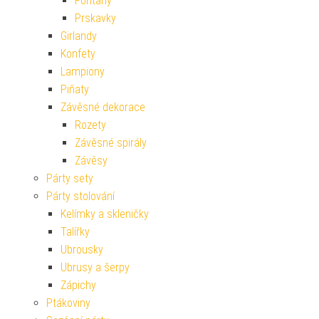
Fontány
Prskavky
Girlandy
Konfety
Lampiony
Piňaty
Závěsné dekorace
Rozety
Závěsné spirály
Závěsy
Párty sety
Párty stolování
Kelímky a skleničky
Talířky
Ubrousky
Ubrusy a šerpy
Zápichy
Ptákoviny