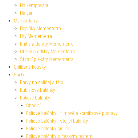
Na kempování
Na ven
Mementerra
Doplňky Mementerra
Hry Mementerra
Knihy a deníky Mementerra
Otisky a odlitky Mementerra
Stírací plakáty Mementerra
Oblíbené kousky
Párty
Barvy na obličej a tělo
Bublinové balónky
Fóliové balónky
Chodící
Fóliové balónky - filmové a komiksové postavy
Fóliové balónky - stojící balónky
Fóliové balónky číslice
Fóliové balónky s českým textem