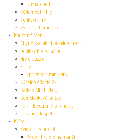
Unmatched
Vědomostní hry
Venkovní hry
Výhodné herní sety
Kouzelné čtení
Chytrý školák - Kouzelné čtení
Doplňky k Albi tužce
Hry a puzzle
Knihy
Zpívánky a miniknihy
Kúzelné čítanie SK
Sady s Albi tužkou
Samolepkové knížky
Tolki - Electronic talking pen
Tolki pro dospělé
Kvído
Kvído - Hry pro děti
Kvído - Hry pro nejmenší