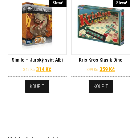
Sleva!
Sleva!
Similo – Jurský svět Albi
Kris Kros Klasik Dino
Původní cena byla: 349 Kč.
Aktuální cena je: 314 Kč.
Původní cena byl
Aktuální c
314
Kč
359
Kč
349
Kč
399
Kč
KOUPIT
KOUPIT