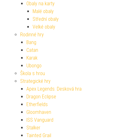
Obaly na karty
Malé obaly
Střední obaly
Velké obaly
Rodinné hry
Bang
Catan
Karak
Ubongo
Škola s hrou
Strategické hry
Apex Legends: Desková hra
Dragon Eclipse
Etherfields
Gloomhaven
ISS Vanguard
Stalker
Tainted Grail