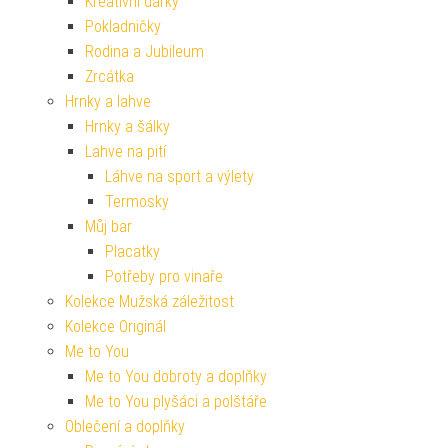
Kreativní dárky
Pokladničky
Rodina a Jubileum
Zrcátka
Hrnky a lahve
Hrnky a šálky
Lahve na pití
Láhve na sport a výlety
Termosky
Můj bar
Placatky
Potřeby pro vinaře
Kolekce Mužská záležitost
Kolekce Originál
Me to You
Me to You dobroty a doplňky
Me to You plyšáci a polštáře
Oblečení a doplňky