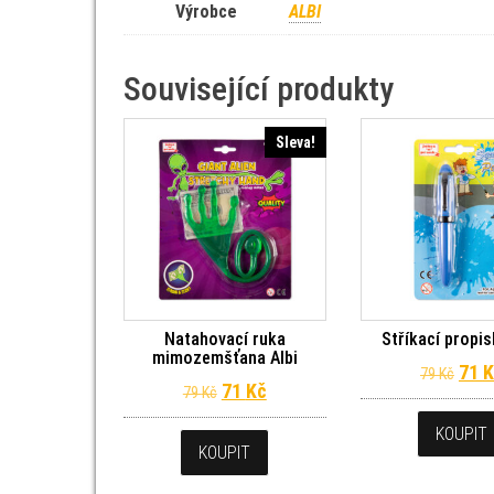
Výrobce
ALBI
Související produkty
Sleva!
Natahovací ruka
Stříkací propis
mimozemšťana Albi
Půvo
71
K
79
Kč
Původní cena byla: 79 Kč.
Aktuální cena je: 71 Kč.
71
Kč
79
Kč
KOUPIT
KOUPIT