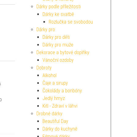
Dárky podle příležitosti
Dárky ke svatbě
Rozlučka se svobodou
Dárky pro
Dárky pro děti
Dárky pro muže
Dekorace a bytové doplňky
Vánoční ozdoby
Dobroty
Alkohol
Čaje a sirupy
é
Čokolády a bonbóny
Jedlý hmyz
o
Kitl - Zdraví v láhvi
Drobné dárky
Beautiful Day
Dárky do kuchyně
Filmové dárky