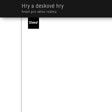
Hry a deskové hry
hraní pro celou rodinu
Sleva!