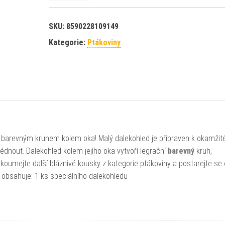
SKU:
8590228109149
Kategorie:
Ptákoviny
barevným kruhem kolem oka! Malý dalekohled je připraven k okamžit
dnout. Dalekohled kolem jejího oka vytvoří legrační
barevný
kruh,
koumejte další bláznivé kousky z kategorie ptákoviny a postarejte se 
obsahuje: 1 ks speciálního dalekohledu