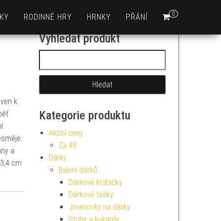
0
KY
RODINNÉ HRY
HRNKY
PŘÁNÍ
Vyhledat produkt
Vyhledávání
aven k
Kategorie produktu
běť
í
Akční ceny
esměje.
Za 49
iny a
Dárky
 3,4 cm
Balení dárků
Dárkové krabičky
Dárkové tašky
Jmenovky na dárky
Stuhy a kokardy