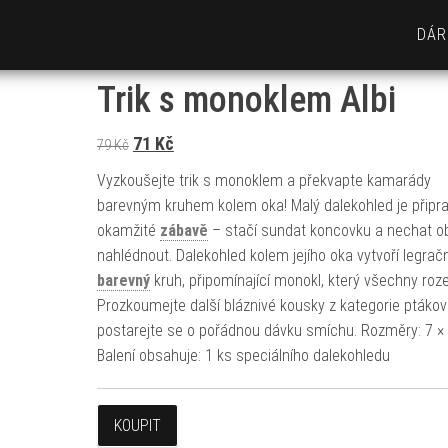
DÁR
Trik s monoklem Albi
Původní cena byla: 79 Kč.
Aktuální cena je: 71 Kč.
71
Kč
79
Kč
Vyzkoušejte trik s monoklem a překvapte kamarády
barevným kruhem kolem oka! Malý dalekohled je připr
okamžité
zábavě
– stačí sundat koncovku a nechat o
nahlédnout. Dalekohled kolem jejího oka vytvoří legračn
barevný
kruh, připomínající monokl, který všechny roz
Prozkoumejte další bláznivé kousky z kategorie ptákov
postarejte se o pořádnou dávku smíchu. Rozměry: 7 ×
Balení obsahuje: 1 ks speciálního dalekohledu
KOUPIT