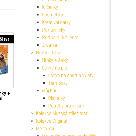
Klíčenky
Kosmetika
Kreativní dárky
Pokladničky
Rodina a Jubileum
Sleva!
Zrcátka
Hrnky a lahve
Hrnky a šálky
Lahve na pití
Láhve na sport a výlety
Termosky
Můj bar
ínky +
Placatky
bi
Potřeby pro vinaře
í cena byla: 199 Kč.
Aktuální cena je: 179 Kč.
Kolekce Mužská záležitost
Kolekce Originál
Me to You