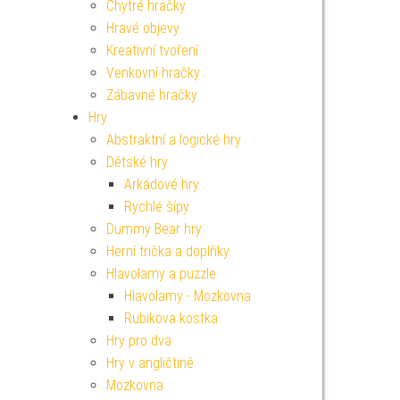
Chytré hračky
Hravé objevy
Kreativní tvoření
Venkovní hračky
Zábavné hračky
Hry
Abstraktní a logické hry
Dětské hry
Arkádové hry
Rychlé šípy
Dummy Bear hry
Herní trička a doplňky
Hlavolamy a puzzle
Hlavolamy - Mozkovna
Rubikova kostka
Hry pro dva
Hry v angličtině
Mozkovna