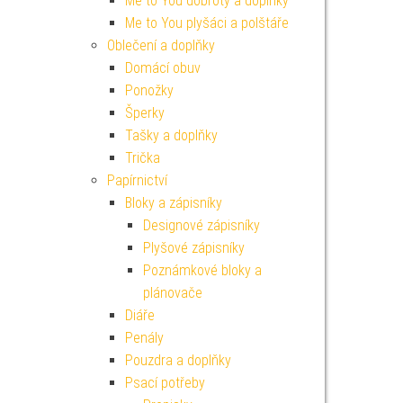
Me to You dobroty a doplňky
Me to You plyšáci a polštáře
Oblečení a doplňky
Domácí obuv
Ponožky
Šperky
Tašky a doplňky
Trička
Papírnictví
Bloky a zápisníky
Designové zápisníky
Plyšové zápisníky
Poznámkové bloky a
plánovače
Diáře
Penály
Pouzdra a doplňky
Psací potřeby