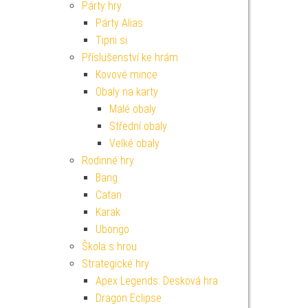
Párty hry
Párty Alias
Tipni si
Příslušenství ke hrám
Kovové mince
Obaly na karty
Malé obaly
Střední obaly
Velké obaly
Rodinné hry
Bang
Catan
Karak
Ubongo
Škola s hrou
Strategické hry
Apex Legends: Desková hra
Dragon Eclipse