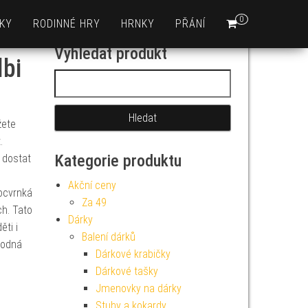
0
KY
RODINNÉ HRY
HRNKY
PŘÁNÍ
Vyhledat produkt
lbi
Vyhledávání
žete
.
Kategorie produktu
 dostat
Akční ceny
ocvrnká
Za 49
ch. Tato
Dárky
ěti i
Balení dárků
hodná
Dárkové krabičky
0
Dárkové tašky
Jmenovky na dárky
Stuhy a kokardy