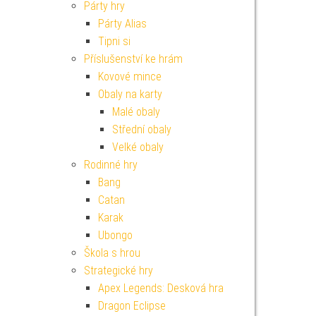
Párty hry
Párty Alias
Tipni si
Příslušenství ke hrám
Kovové mince
Obaly na karty
Malé obaly
Střední obaly
Velké obaly
Rodinné hry
Bang
Catan
Karak
Ubongo
Škola s hrou
Strategické hry
Apex Legends: Desková hra
Dragon Eclipse