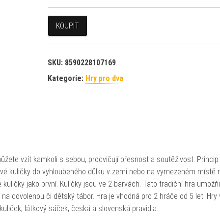
KOUPIT
SKU:
8590228107169
Kategorie:
Hry pro dva
ůžete vzít kamkoli s sebou, procvičují přesnost a soutěživost. Princip
 své kuličky do vyhloubeného důlku v zemi nebo na vymezeném místě 
kuličky jako první. Kuličky jsou ve 2 barvách. Tato tradiční hra umožň
í na dovolenou či dětský tábor. Hra je vhodná pro 2 hráče od 5 let. Hry 
kuliček, látkový sáček, česká a slovenská pravidla.