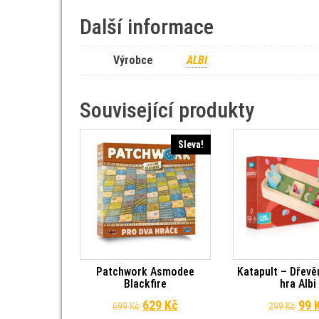
Další informace
Výrobce
ALBI
Související produkty
Sleva!
Patchwork Asmodee
Katapult – Dřevě
Blackfire
hra Albi
Původní cena byla: 699 Kč.
Aktuální cena je: 629 Kč.
Pův
629
Kč
99
699
Kč
299
Kč