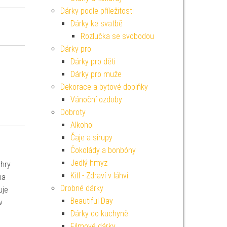
Dárky podle příležitosti
Dárky ke svatbě
Rozlučka se svobodou
Dárky pro
Dárky pro děti
Dárky pro muže
Dekorace a bytové doplňky
Vánoční ozdoby
Dobroty
Alkohol
Čaje a sirupy
Čokolády a bonbóny
Jedlý hmyz
 hry
Kitl - Zdraví v láhvi
na
Drobné dárky
uje
Beautiful Day
v
Dárky do kuchyně
Filmové dárky