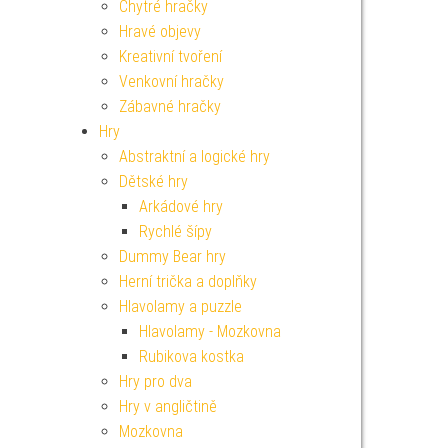
Chytré hračky
Hravé objevy
Kreativní tvoření
Venkovní hračky
Zábavné hračky
Hry
Abstraktní a logické hry
Dětské hry
Arkádové hry
Rychlé šípy
Dummy Bear hry
Herní trička a doplňky
Hlavolamy a puzzle
Hlavolamy - Mozkovna
Rubikova kostka
Hry pro dva
Hry v angličtině
Mozkovna