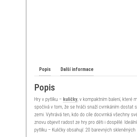
Popis
Další informace
Popis
Hry v pytlíku –
kuličky
, v kompaktním balení, které m
spočívá v tom, že se hráči snaží cvrnkáním dostat
zemi. Vyhrává ten, kdo do cíle docvrnká všechny své 
znovu objevit radost ze hry pro děti i dospělé. Ideáln
pytlíku – Kuličky obsahují: 20 barevných skleněných 