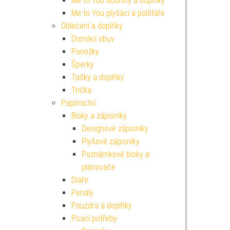
Me to You dobroty a doplňky
Me to You plyšáci a polštáře
Oblečení a doplňky
Domácí obuv
Ponožky
Šperky
Tašky a doplňky
Trička
Papírnictví
Bloky a zápisníky
Designové zápisníky
Plyšové zápisníky
Poznámkové bloky a
plánovače
Diáře
Penály
Pouzdra a doplňky
Psací potřeby