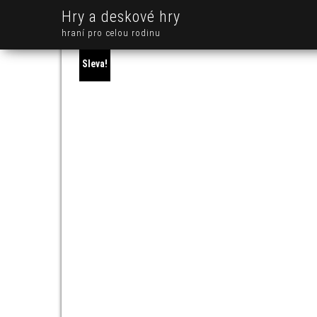
Hry a deskové hry
hraní pro celou rodinu
Sleva!