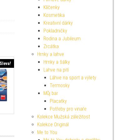
Klíčenky
Kosmetika
Kreativní dárky
Pokladničky
Rodina a Jubileum
Zrcátka
Hrnky a lahve
Hrnky a šálky
Sleva!
Lahve na pití
Láhve na sport a výlety
Termosky
Můj bar
Placatky
Potřeby pro vinaře
Kolekce Mužská záležitost
Kolekce Originál
í cena byla: 449 Kč.
Aktuální cena je: 404 Kč.
Me to You