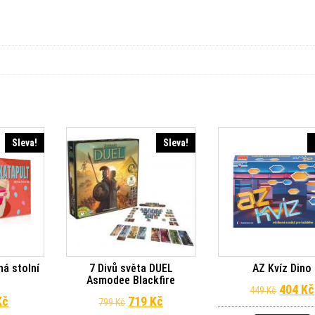
Sleva!
Sleva!
ná stolní
7 Divů světa DUEL
AZ Kvíz Dino
Asmodee Blackfire
Původn
404
Kč
449
Kč
odní cena byla: 299 Kč.
Aktuální cena je: 99 Kč.
Původní cena byla: 799 Kč.
Aktuální cena je: 719 Kč.
Kč
719
Kč
799
Kč