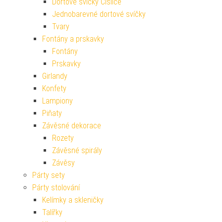
Dortové svíčky Číslice
Jednobarevné dortové svíčky
Tvary
Fontány a prskavky
Fontány
Prskavky
Girlandy
Konfety
Lampiony
Piňaty
Závěsné dekorace
Rozety
Závěsné spirály
Závěsy
Párty sety
Párty stolování
Kelímky a skleničky
Talířky