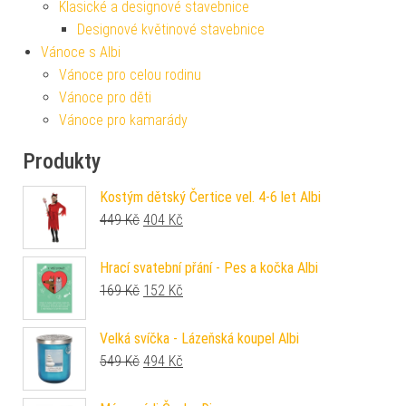
Klasické a designové stavebnice
Designové květinové stavebnice
Vánoce s Albi
Vánoce pro celou rodinu
Vánoce pro děti
Vánoce pro kamarády
Produkty
Kostým dětský Čertice vel. 4-6 let Albi
Původní cena byla: 449 Kč.
Aktuální cena je: 404 Kč.
449
Kč
404
Kč
Hrací svatební přání - Pes a kočka Albi
Původní cena byla: 169 Kč.
Aktuální cena je: 152 Kč.
169
Kč
152
Kč
Velká svíčka - Lázeňská koupel Albi
Původní cena byla: 549 Kč.
Aktuální cena je: 494 Kč.
549
Kč
494
Kč