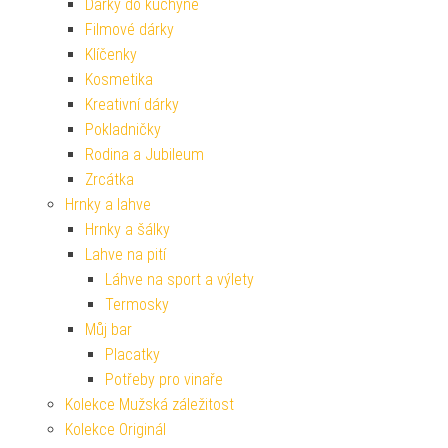
Dárky do kuchyně
Filmové dárky
Klíčenky
Kosmetika
Kreativní dárky
Pokladničky
Rodina a Jubileum
Zrcátka
Hrnky a lahve
Hrnky a šálky
Lahve na pití
Láhve na sport a výlety
Termosky
Můj bar
Placatky
Potřeby pro vinaře
Kolekce Mužská záležitost
Kolekce Originál