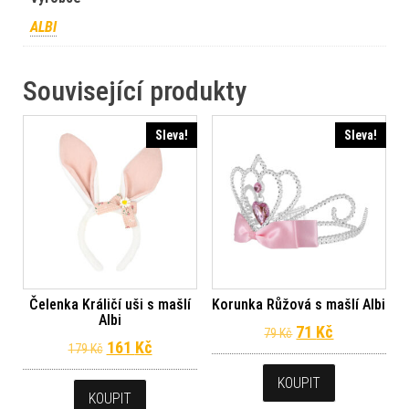
ALBI
Související produkty
Sleva!
Sleva!
Čelenka Králičí uši s mašlí
Korunka Růžová s mašlí Albi
Albi
Původní cena byl
Aktuální ce
71
Kč
79
Kč
Původní cena byla: 179 Kč.
Aktuální cena je: 161 Kč.
161
Kč
179
Kč
KOUPIT
KOUPIT