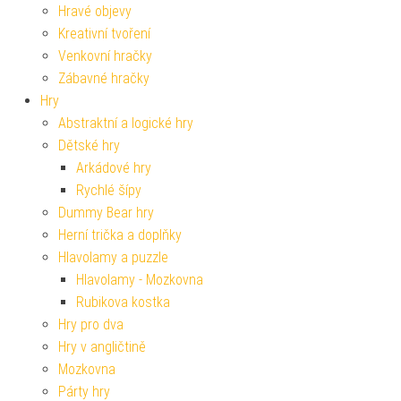
Hravé objevy
Kreativní tvoření
Venkovní hračky
Zábavné hračky
Hry
Abstraktní a logické hry
Dětské hry
Arkádové hry
Rychlé šípy
Dummy Bear hry
Herní trička a doplňky
Hlavolamy a puzzle
Hlavolamy - Mozkovna
Rubikova kostka
Hry pro dva
Hry v angličtině
Mozkovna
Párty hry