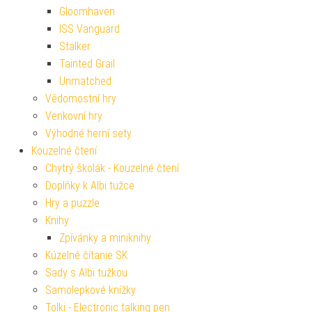
Gloomhaven
ISS Vanguard
Stalker
Tainted Grail
Unmatched
Vědomostní hry
Venkovní hry
Výhodné herní sety
Kouzelné čtení
Chytrý školák - Kouzelné čtení
Doplňky k Albi tužce
Hry a puzzle
Knihy
Zpívánky a miniknihy
Kúzelné čítanie SK
Sady s Albi tužkou
Samolepkové knížky
Tolki - Electronic talking pen