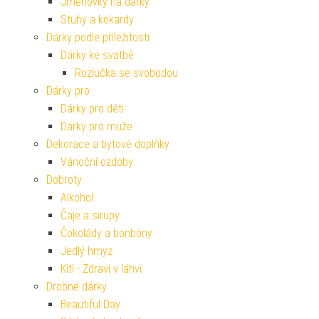
Jmenovky na dárky
Stuhy a kokardy
Dárky podle příležitosti
Dárky ke svatbě
Rozlučka se svobodou
Dárky pro
Dárky pro děti
Dárky pro muže
Dekorace a bytové doplňky
Vánoční ozdoby
Dobroty
Alkohol
Čaje a sirupy
Čokolády a bonbóny
Jedlý hmyz
Kitl - Zdraví v láhvi
Drobné dárky
Beautiful Day