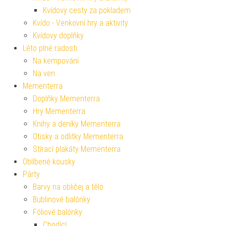
Kvídovy cesty za pokladem
Kvído - Venkovní hry a aktivity
Kvídovy doplňky
Léto plné radosti
Na kempování
Na ven
Mementerra
Doplňky Mementerra
Hry Mementerra
Knihy a deníky Mementerra
Otisky a odlitky Mementerra
Stírací plakáty Mementerra
Oblíbené kousky
Párty
Barvy na obličej a tělo
Bublinové balónky
Fóliové balónky
Chodící