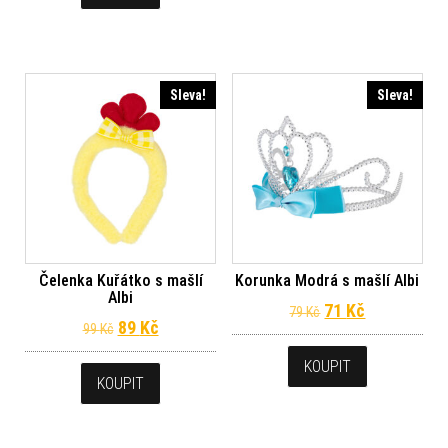
Sleva!
Sleva!
Čelenka Kuřátko s mašlí
Korunka Modrá s mašlí Albi
Albi
Původní cena byl
Aktuální ce
71
Kč
79
Kč
Původní cena byla: 99 Kč.
Aktuální cena je: 89 Kč.
89
Kč
99
Kč
KOUPIT
KOUPIT