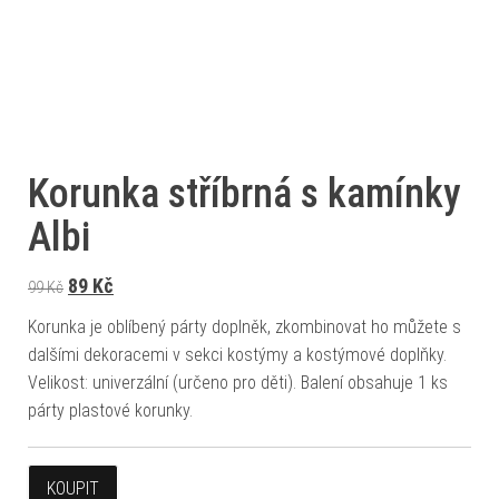
Korunka stříbrná s kamínky
Albi
Původní cena byla: 99 Kč.
Aktuální cena je: 89 Kč.
89
Kč
99
Kč
Korunka je oblíbený párty doplněk, zkombinovat ho můžete s
dalšími dekoracemi v sekci kostýmy a kostýmové doplňky.
Velikost: univerzální (určeno pro děti). Balení obsahuje 1 ks
párty plastové korunky.
KOUPIT