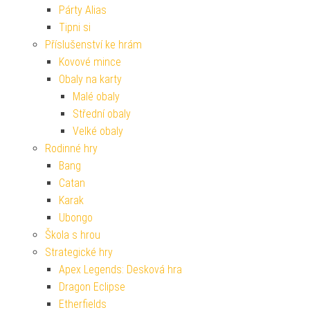
Párty Alias
Tipni si
Příslušenství ke hrám
Kovové mince
Obaly na karty
Malé obaly
Střední obaly
Velké obaly
Rodinné hry
Bang
Catan
Karak
Ubongo
Škola s hrou
Strategické hry
Apex Legends: Desková hra
Dragon Eclipse
Etherfields