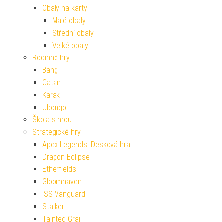
Obaly na karty
Malé obaly
Střední obaly
Velké obaly
Rodinné hry
Bang
Catan
Karak
Ubongo
Škola s hrou
Strategické hry
Apex Legends: Desková hra
Dragon Eclipse
Etherfields
Gloomhaven
ISS Vanguard
Stalker
Tainted Grail