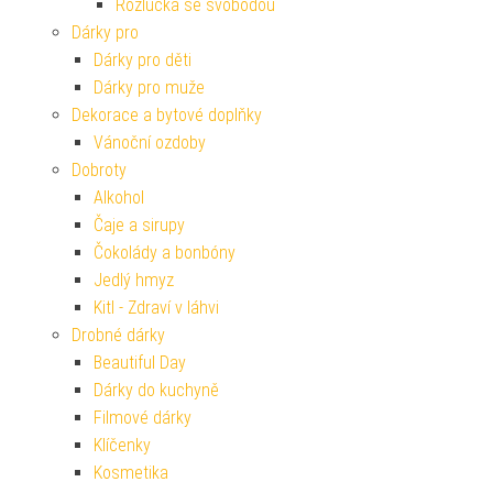
Rozlučka se svobodou
Dárky pro
Dárky pro děti
Dárky pro muže
Dekorace a bytové doplňky
Vánoční ozdoby
Dobroty
Alkohol
Čaje a sirupy
Čokolády a bonbóny
Jedlý hmyz
Kitl - Zdraví v láhvi
Drobné dárky
Beautiful Day
Dárky do kuchyně
Filmové dárky
Klíčenky
Kosmetika