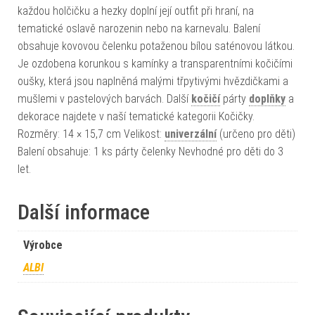
každou holčičku a hezky doplní její outfit při hraní, na
tematické oslavě narozenin nebo na karnevalu. Balení
obsahuje kovovou čelenku potaženou bílou saténovou látkou.
Je ozdobena korunkou s kamínky a transparentními kočičími
oušky, která jsou naplněná malými třpytivými hvězdičkami a
mušlemi v pastelových barvách. Další
kočičí
párty
doplňky
a
dekorace najdete v naší tematické kategorii Kočičky.
Rozměry: 14 × 15,7 cm Velikost:
univerzální
(určeno pro děti)
Balení obsahuje: 1 ks párty čelenky Nevhodné pro děti do 3
let.
Další informace
Výrobce
ALBI