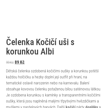
Čelenka Kočičí uši s
korunkou Albi
Původní cena byla: 99 Kč.
Aktuální cena je: 89 Kč.
89
Kč
99
Kč
Dětská čelenka ozdobená kočičími oušky a korunkou potěší
každou holčičku a hezky doplní její outfit při hraní, na
tematické oslavě narozenin nebo na karnevalu. Balení
obsahuje kovovou čelenku potaženou bílou saténovou látkou.
Je ozdobena korunkou s kamínky a transparentními kočičími
oušky, která jsou naplněná malými třpytivými hvězdičkami a
mušlemi v pastelových barvách. Další
kočičí
párty
doplňky
a