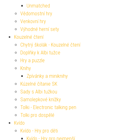
Unmatched
Vědomostní hry
Venkovní hry
Výhodné herní sety
Kouzelné čtení
Chytrý školák - Kouzelné čtení
Doplňky k Albi tužce
Hry a puzzle
Knihy
Zpívánky a miniknihy
Kúzelné čítanie SK
Sady s Albi tužkou
Samolepkové knížky
Tolki - Electronic talking pen
Tolki pro dospělé
Kvído
Kvído - Hry pro děti
Kvído - Hry pro nejmenší