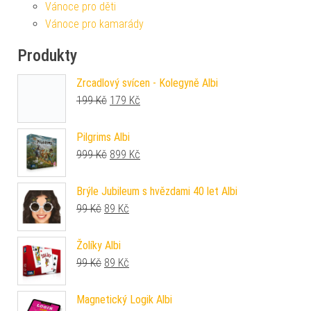
Vánoce pro děti
Vánoce pro kamarády
Produkty
Zrcadlový svícen - Kolegyně Albi
Původní cena byla: 199 Kč.
Aktuální cena je: 179 Kč.
199
Kč
179
Kč
Pilgrims Albi
Původní cena byla: 999 Kč.
Aktuální cena je: 899 Kč.
999
Kč
899
Kč
Brýle Jubileum s hvězdami 40 let Albi
Původní cena byla: 99 Kč.
Aktuální cena je: 89 Kč.
99
Kč
89
Kč
Žolíky Albi
Původní cena byla: 99 Kč.
Aktuální cena je: 89 Kč.
99
Kč
89
Kč
Magnetický Logik Albi