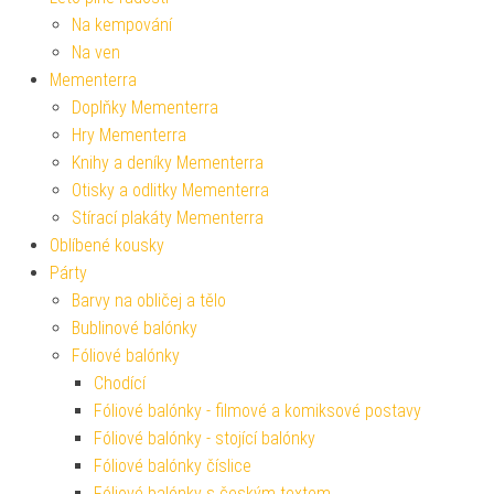
Na kempování
Na ven
Mementerra
Doplňky Mementerra
Hry Mementerra
Knihy a deníky Mementerra
Otisky a odlitky Mementerra
Stírací plakáty Mementerra
Oblíbené kousky
Párty
Barvy na obličej a tělo
Bublinové balónky
Fóliové balónky
Chodící
Fóliové balónky - filmové a komiksové postavy
Fóliové balónky - stojící balónky
Fóliové balónky číslice
Fóliové balónky s českým textem