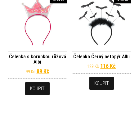
Čelenka s korunkou růžová
Čelenka Černý netopýr Albi
Albi
Původní cena byl
Aktuální c
116
Kč
129
Kč
Původní cena byla: 99 Kč.
Aktuální cena je: 89 Kč.
89
Kč
99
Kč
KOUPIT
KOUPIT