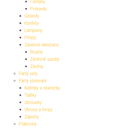
Fontány
Prskavky
Girlandy
Konfety
Lampiony
Piňaty
Závěsné dekorace
Rozety
Závěsné spirály
Závěsy
Párty sety
Párty stolování
Kelímky a skleničky
Talířky
Ubrousky
Ubrusy a šerpy
Zápichy
Ptákoviny