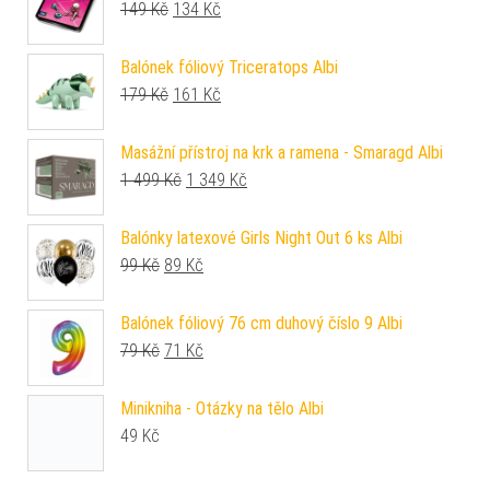
Původní cena byla: 149 Kč.
Aktuální cena je: 134 Kč.
149
Kč
134
Kč
Balónek fóliový Triceratops Albi
Původní cena byla: 179 Kč.
Aktuální cena je: 161 Kč.
179
Kč
161
Kč
Masážní přístroj na krk a ramena - Smaragd Albi
Původní cena byla: 1 499 Kč.
Aktuální cena je: 1 349 Kč.
1 499
Kč
1 349
Kč
Balónky latexové Girls Night Out 6 ks Albi
Původní cena byla: 99 Kč.
Aktuální cena je: 89 Kč.
99
Kč
89
Kč
Balónek fóliový 76 cm duhový číslo 9 Albi
Původní cena byla: 79 Kč.
Aktuální cena je: 71 Kč.
79
Kč
71
Kč
Minikniha - Otázky na tělo Albi
49
Kč