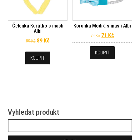
Čelenka Kuřátko s mašlí
Korunka Modrá s mašlí Albi
Albi
Původní cena byl
Aktuální ce
71
Kč
79
Kč
Původní cena byla: 99 Kč.
Aktuální cena je: 89 Kč.
89
Kč
99
Kč
KOUPIT
KOUPIT
Vyhledat produkt
Vyhledávání