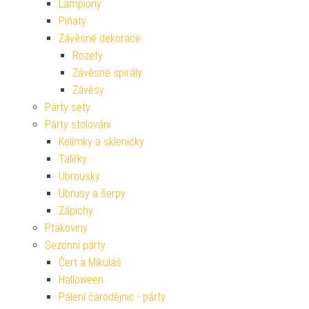
Lampiony
Piňaty
Závěsné dekorace
Rozety
Závěsné spirály
Závěsy
Párty sety
Párty stolování
Kelímky a skleničky
Talířky
Ubrousky
Ubrusy a šerpy
Zápichy
Ptákoviny
Sezónní párty
Čert a Mikuláš
Halloween
Pálení čarodějnic - párty