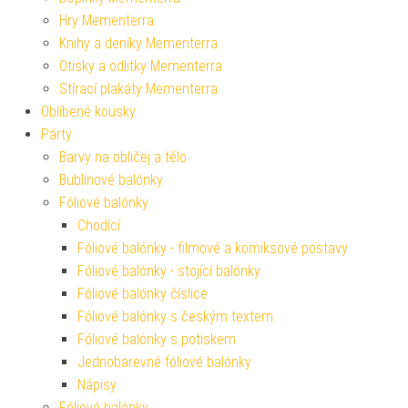
Hry Mementerra
Knihy a deníky Mementerra
Otisky a odlitky Mementerra
Stírací plakáty Mementerra
Oblíbené kousky
Párty
Barvy na obličej a tělo
Bublinové balónky
Fóliové balónky
Chodící
Fóliové balónky - filmové a komiksové postavy
Fóliové balónky - stojící balónky
Fóliové balónky číslice
Fóliové balónky s českým textem
Fóliové balónky s potiskem
Jednobarevné fóliové balónky
Nápisy
Fóliové balónky