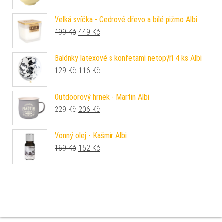
Velká svíčka - Cedrové dřevo a bílé pižmo Albi
Původní cena byla: 499 Kč.
Aktuální cena je: 449 Kč.
499
Kč
449
Kč
Balónky latexové s konfetami netopýři 4 ks Albi
Původní cena byla: 129 Kč.
Aktuální cena je: 116 Kč.
129
Kč
116
Kč
Outdoorový hrnek - Martin Albi
Původní cena byla: 229 Kč.
Aktuální cena je: 206 Kč.
229
Kč
206
Kč
Vonný olej - Kašmír Albi
Původní cena byla: 169 Kč.
Aktuální cena je: 152 Kč.
169
Kč
152
Kč