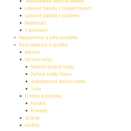
Jednobarevné latexové balónky
Latexové balónky s českým textem
Latexové balónky s potiskem
Modelovací
S konfetami
Narozeninové a párty pozvánky
Párty dekorace a výzdoba
Bannery
Dortové svíčky
Barevné dortové svíčky
Dortové svíčky Číslice
Jednobarevné dortové svíčky
Tvary
Fontány a prskavky
Fontány
Prskavky
Girlandy
Konfety