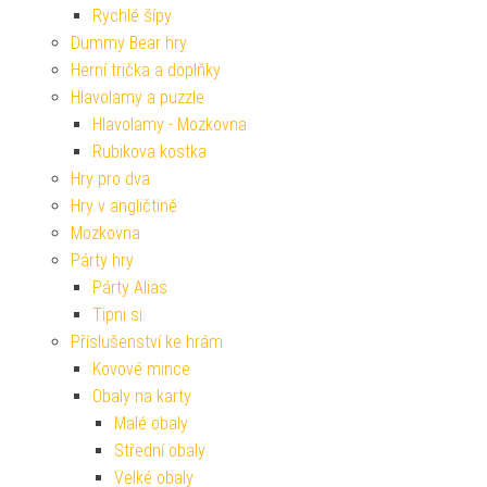
Rychlé šípy
Dummy Bear hry
Herní trička a doplňky
Hlavolamy a puzzle
Hlavolamy - Mozkovna
Rubikova kostka
Hry pro dva
Hry v angličtině
Mozkovna
Párty hry
Párty Alias
Tipni si
Příslušenství ke hrám
Kovové mince
Obaly na karty
Malé obaly
Střední obaly
Velké obaly