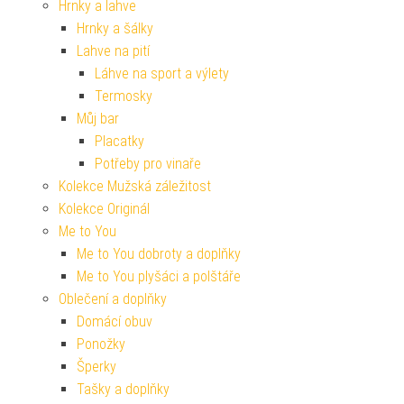
Hrnky a lahve
Hrnky a šálky
Lahve na pití
Láhve na sport a výlety
Termosky
Můj bar
Placatky
Potřeby pro vinaře
Kolekce Mužská záležitost
Kolekce Originál
Me to You
Me to You dobroty a doplňky
Me to You plyšáci a polštáře
Oblečení a doplňky
Domácí obuv
Ponožky
Šperky
Tašky a doplňky