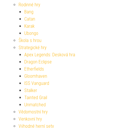
Rodinné hry
Bang
Catan
Karak
Ubongo
Škola s hrou
Strategické hry
Apex Legends: Desková hra
Dragon Eclipse
Etherfields
Gloomhaven
ISS Vanguard
Stalker
Tainted Grail
Unmatched
Vědomostní hry
Venkovní hry
Výhodné herní sety