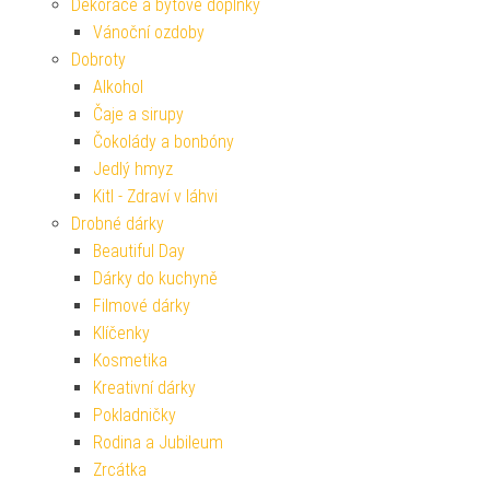
Dekorace a bytové doplňky
Vánoční ozdoby
Dobroty
Alkohol
Čaje a sirupy
Čokolády a bonbóny
Jedlý hmyz
Kitl - Zdraví v láhvi
Drobné dárky
Beautiful Day
Dárky do kuchyně
Filmové dárky
Klíčenky
Kosmetika
Kreativní dárky
Pokladničky
Rodina a Jubileum
Zrcátka