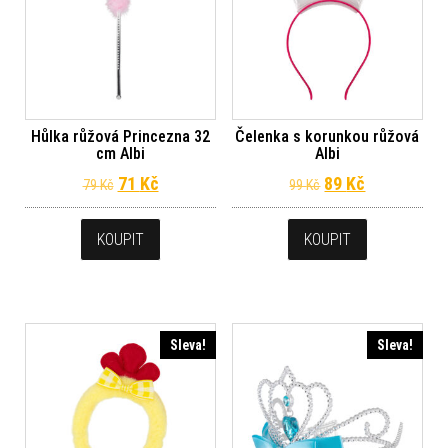
Hůlka růžová Princezna 32
Čelenka s korunkou růžová
cm Albi
Albi
Původní cena byla: 79 Kč.
Aktuální cena je: 71 Kč.
Původní cena byl
Aktuální ce
71
Kč
89
Kč
79
Kč
99
Kč
KOUPIT
KOUPIT
Sleva!
Sleva!