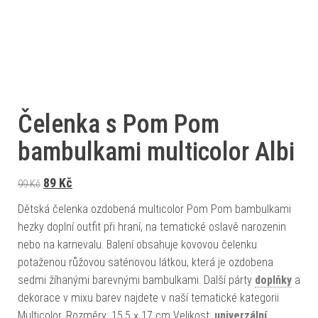
Čelenka s Pom Pom
bambulkami multicolor Albi
Původní cena byla: 99 Kč.
Aktuální cena je: 89 Kč.
89
Kč
99
Kč
Dětská čelenka ozdobená multicolor Pom Pom bambulkami
hezky doplní outfit při hraní, na tematické oslavě narozenin
nebo na karnevalu. Balení obsahuje kovovou čelenku
potaženou růžovou saténovou látkou, která je ozdobena
sedmi žíhanými barevnými bambulkami. Další párty
doplňky
a
dekorace v mixu barev najdete v naší tematické kategorii
Multicolor. Rozměry: 15,5 × 17 cm Velikost:
univerzální